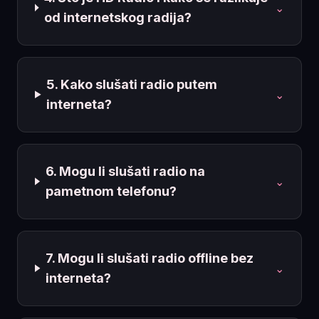
⌄
od internetskog radija?
5. Kako slušati radio putem
⌄
interneta?
6. Mogu li slušati radio na
⌄
pametnom telefonu?
7. Mogu li slušati radio offline bez
⌄
interneta?