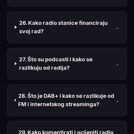
26. Kako radio stanice financiraju
⌄
svoj rad?
27. Što su podcasti i kako se
⌄
razlikuju od radija?
28. Što je DAB+ i kako se razlikuje od
⌄
FM i internetskog streaminga?
29. Kako komentirati i ocijeniti radio