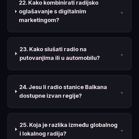
22. Kako kombinirati radijsko
oglašavanje s digitalnim
⌄
marketingom?
23. Kako slušati radio na
⌄
putovanjima ili u automobilu?
24. Jesu li radio stanice Balkana
⌄
dostupne izvan regije?
25. Koja je razlika između globalnog
⌄
i lokalnog radija?