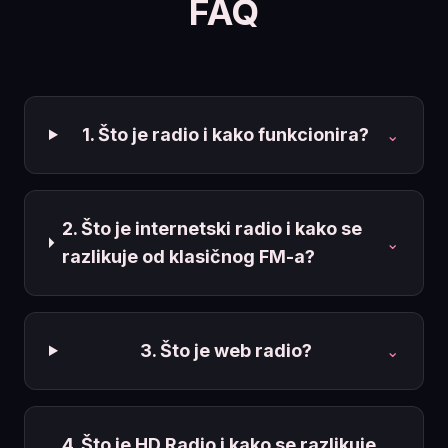
FAQ
1. Što je radio i kako funkcionira?
⌄
2. Što je internetski radio i kako se
⌄
razlikuje od klasičnog FM-a?
3. Što je web radio?
⌄
4. Što je HD Radio i kako se razlikuje