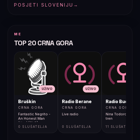
POSJETI SLOVENIJU
→
ME
TOP 20 CRNA GORA
UŽIVO
UŽIVO
UŽIVO
Bruškin
Radio Berane
Radio Budva
CRNA GORA
CRNA GORA
CRNA GORA
Fantastic Negrito -
Live radio
Nina Todorovic - Fal
An Honest Man
tren
(Live) [9k0]
0 SLUŠATELJA
0 SLUŠATELJA
11 SLUŠATELJA