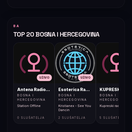
BA
TOP 20 BOSNA I HERCEGOVINA
UŽIVO
UŽIVO
UŽIVO
Antena Radio, Jelah Tešanj
Esoterica Radio S1
KUPRESKIRAD
BOSNA I
BOSNA I
BOSNA I
HERCEGOVINA
HERCEGOVINA
HERCEGOVINA
Station Offline
Kristianex - See You
Kupreski radio
Dancin
0 SLUŠATELJA
2 SLUŠATELJA
5 SLUŠATELJA