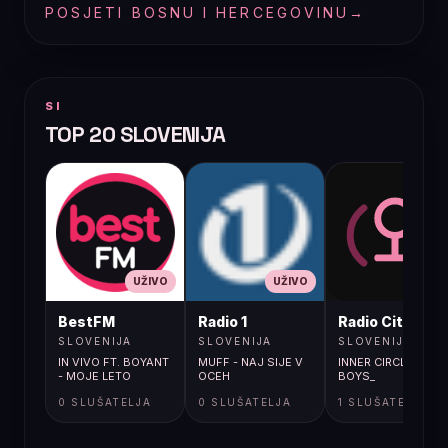
POSJETI BOSNU I HERCEGOVINU
→
SI
TOP 20 SLOVENIJA
UŽIVO
UŽIVO
UŽIVO
BestFM
Radio 1
Radio City
SLOVENIJA
SLOVENIJA
SLOVENIJA
IN VIVO FT. BOYANT
MUFF - NAJ SIJE V
INNER CIRCLE / BAD
- MOJE LETO
OCEH
BOYS_
0 SLUŠATELJA
0 SLUŠATELJA
1 SLUŠATELJA