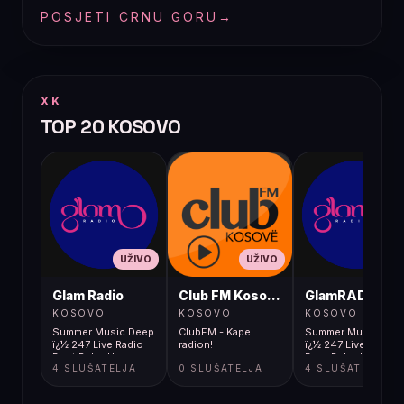
POSJETI CRNU GORU
→
XK
TOP 20 KOSOVO
UŽIVO
UŽIVO
UŽIVO
Glam Radio
Club FM Kosovë
GlamRADIO
KOSOVO
KOSOVO
KOSOVO
Summer Music Deep
ClubFM - Kape
Summer Music Dee
ï¿½ 247 Live Radio
radion!
ï¿½ 247 Live Radio
Best Relax Hou
Best Relax Hou
4 SLUŠATELJA
0 SLUŠATELJA
4 SLUŠATELJA