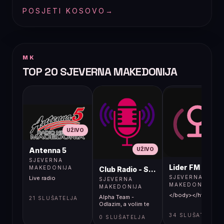
POSJETI KOSOVO
→
MK
TOP 20 SJEVERNA MAKEDONIJA
UŽIVO
UŽIVO
UŽIVO
Antenna 5
SJEVERNA
Lider FM 107,4
MAKEDONIJA
Club Radio - Skopje, Mcedonia
SJEVERNA
Live radio
SJEVERNA
MAKEDONIJA
MAKEDONIJA
</body></html>
Alpha Team -
21 SLUŠATELJA
Odlazim, a volim te
34 SLUŠATELJA
0 SLUŠATELJA