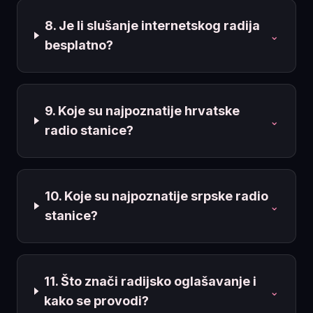
8. Je li slušanje internetskog radija
⌄
besplatno?
9. Koje su najpoznatije hrvatske
⌄
radio stanice?
10. Koje su najpoznatije srpske radio
⌄
stanice?
11. Što znači radijsko oglašavanje i
⌄
kako se provodi?