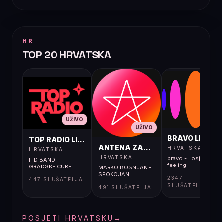
HR
TOP 20 HRVATSKA
UŽIVO
UŽIVO
UŽIVO
BRAVO LIVE
TOP RADIO LIVE
ANTENA ZAGREB LIVE
HRVATSKA
HRVATSKA
HRVATSKA
bravo - I osjećaj i
ITD BAND -
feeling
GRADSKE CURE
MARKO BOSNJAK -
SPOKOJAN
2347
447 SLUŠATELJA
SLUŠATELJA
491 SLUŠATELJA
POSJETI HRVATSKU
→