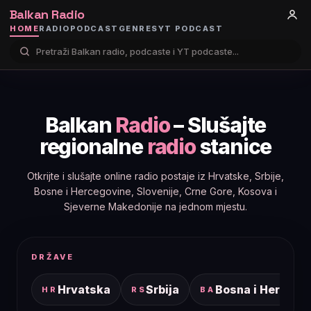
Balkan Radio
HOME
RADIO
PODCAST
GENRES
YT PODCAST
Balkan
Radio
– Slušajte
regionalne
radio
stanice
Otkrijte i slušajte online radio postaje iz Hrvatske, Srbije,
Bosne i Hercegovine, Slovenije, Crne Gore, Kosova i
Sjeverne Makedonije na jednom mjestu.
DRŽAVE
Hrvatska
Srbija
Bosna i Hercego
HR
RS
BA