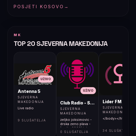
POSJETI KOSOVO
→
MK
TOP 20 SJEVERNA MAKEDONIJA
UŽIVO
UŽIVO
UŽIVO
Antenna 5
SJEVERNA
Lider FM 107,4
MAKEDONIJA
Club Radio - Skopje, Mcedonia
SJEVERNA
Live radio
SJEVERNA
MAKEDONIJA
MAKEDONIJA
</body></html>
zeljko joksimovic -
9 SLUŠATELJA
drska zeno plava -
(audio 2002) hd
34 SLUŠATELJA
0 SLUŠATELJA