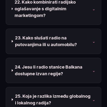
22. Kako kombinirati radijsko
oglašavanje s digitalnim
⌄
marketingom?
23. Kako slušati radio na
⌄
putovanjima ili u automobilu?
24. Jesu li radio stanice Balkana
⌄
dostupne izvan regije?
25. Koja je razlika između globalnog
⌄
i lokalnog radija?