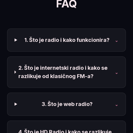
FAQ
1. Što je radio i kako funkcionira?
⌄
2. Što je internetski radio i kako se
⌄
razlikuje od klasičnog FM-a?
3. Što je web radio?
⌄
4. Što je HD Radio i kako se razlikuje