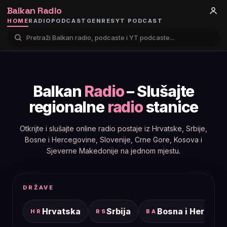
Balkan Radio
HOME
RADIO
PODCAST
GENRES
YT PODCAST
Balkan
Radio
– Slušajte
regionalne
radio
stanice
Otkrijte i slušajte online radio postaje iz Hrvatske, Srbije,
Bosne i Hercegovine, Slovenije, Crne Gore, Kosova i
Sjeverne Makedonije na jednom mjestu.
DRŽAVE
Hrvatska
Srbija
Bosna i Hercego
HR
RS
BA