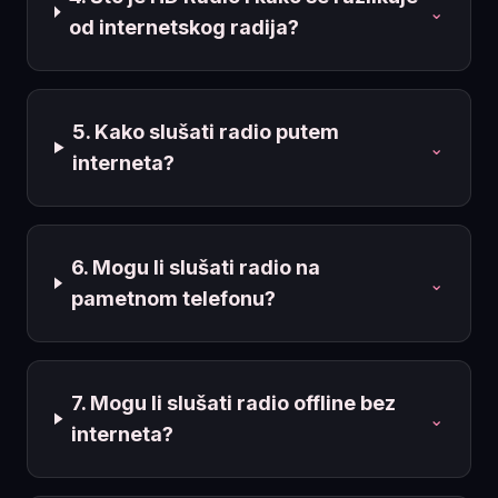
⌄
od internetskog radija?
5. Kako slušati radio putem
⌄
interneta?
6. Mogu li slušati radio na
⌄
pametnom telefonu?
7. Mogu li slušati radio offline bez
⌄
interneta?