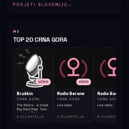
POSJETI SLOVENIJU
→
ME
TOP 20 CRNA GORA
UŽIVO
UŽIVO
UŽIVO
Bruškin
Radio Berane
Radio Budva
CRNA GORA
CRNA GORA
CRNA GORA
The Killers - A Great
Live radio
Live radio
Big Sled (feat. Toni
Halliday) [FY]
0 SLUŠATELJA
0 SLUŠATELJA
8 SLUŠATELJA