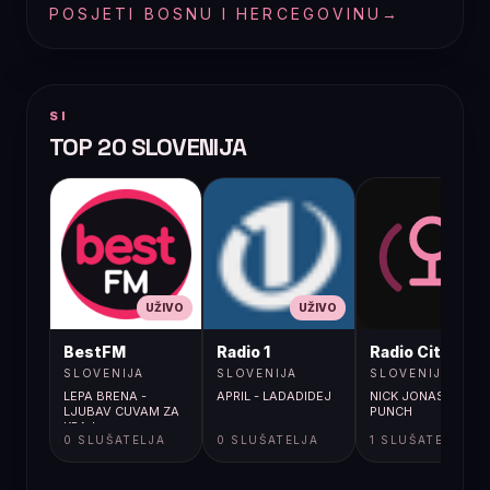
POSJETI BOSNU I HERCEGOVINU
→
SI
TOP 20 SLOVENIJA
UŽIVO
UŽIVO
UŽIVO
BestFM
Radio 1
Radio City
SLOVENIJA
SLOVENIJA
SLOVENIJA
LEPA BRENA -
APRIL - LADADIDEJ
NICK JONAS / GUT
LJUBAV CUVAM ZA
PUNCH
KRAJ
0 SLUŠATELJA
0 SLUŠATELJA
1 SLUŠATELJA