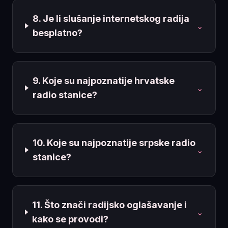
8. Je li slušanje internetskog radija
⌄
besplatno?
9. Koje su najpoznatije hrvatske
⌄
radio stanice?
10. Koje su najpoznatije srpske radio
⌄
stanice?
11. Što znači radijsko oglašavanje i
⌄
kako se provodi?