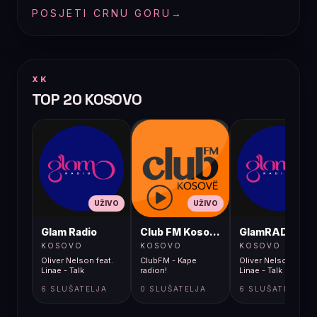
POSJETI CRNU GORU
→
XK
TOP 20 KOSOVO
UŽIVO
UŽIVO
UŽIVO
Glam Radio
Club FM Kosovë
GlamRADIO
KOSOVO
KOSOVO
KOSOVO
Oliver Nelson feat.
ClubFM - Kape
Oliver Nelson feat.
Linae - Talk
radion!
Linae - Talk
6 SLUŠATELJA
0 SLUŠATELJA
6 SLUŠATELJA