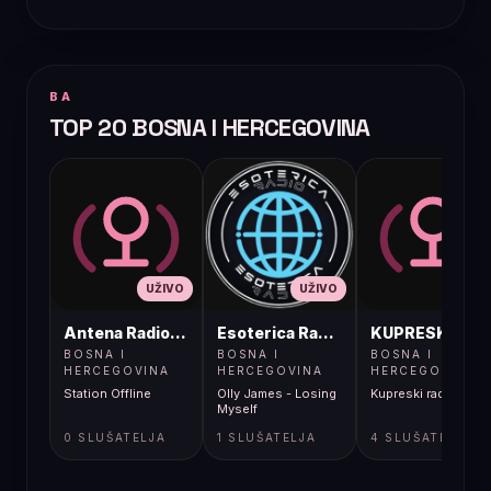
BA
TOP 20 BOSNA I HERCEGOVINA
UŽIVO
UŽIVO
UŽIVO
Antena Radio, Jelah Tešanj
Esoterica Radio S1
KUPRESKIRAD
BOSNA I
BOSNA I
BOSNA I
HERCEGOVINA
HERCEGOVINA
HERCEGOVINA
Station Offline
Olly James - Losing
Kupreski radio
Myself
0 SLUŠATELJA
1 SLUŠATELJA
4 SLUŠATELJA