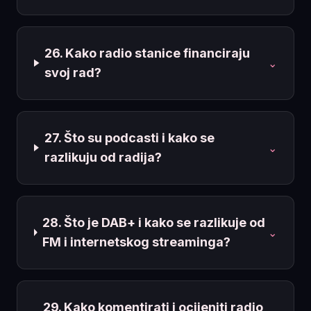
26. Kako radio stanice financiraju
⌄
svoj rad?
27. Što su podcasti i kako se
⌄
razlikuju od radija?
28. Što je DAB+ i kako se razlikuje od
⌄
FM i internetskog streaminga?
29. Kako komentirati i ocijeniti radio