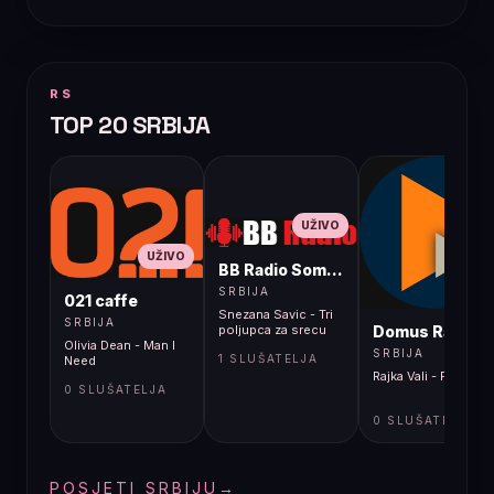
RS
TOP 20 SRBIJA
UŽIVO
UŽIVO
BB Radio Sombor
UŽIVO
SRBIJA
021 caffe
Snezana Savic - Tri
SRBIJA
Domus Radio
poljupca za srecu
Olivia Dean - Man I
SRBIJA
1 SLUŠATELJA
Need
Rajka Vali - Plavi dim
0 SLUŠATELJA
0 SLUŠATELJA
POSJETI SRBIJU
→