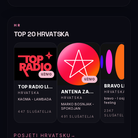
HR
TOP 20 HRVATSKA
UŽIVO
UŽIVO
UŽIVO
BRAVO LIVE
TOP RADIO LIVE
ANTENA ZAGREB LIVE
HRVATSKA
HRVATSKA
HRVATSKA
bravo - I osjećaj i
KAOMA - LAMBADA
feeling
MARKO BOSNJAK -
SPOKOJAN
2347
447 SLUŠATELJA
SLUŠATELJA
491 SLUŠATELJA
POSJETI HRVATSKU
→