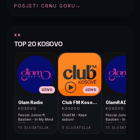
POSJETI CRNU GORU
→
XK
TOP 20 KOSOVO
UŽIVO
UŽIVO
UŽIVO
Glam Radio
Club FM Kosovë
GlamRADIO
KOSOVO
KOSOVO
KOSOVO
Pascal Junior ft.
ClubFM - Kape
Pascal Junior ft.
Bastien - In My Mind
radion!
Bastien - In My Min
(Official Video)
(Official Video)
10 SLUŠATELJA
0 SLUŠATELJA
10 SLUŠATELJA