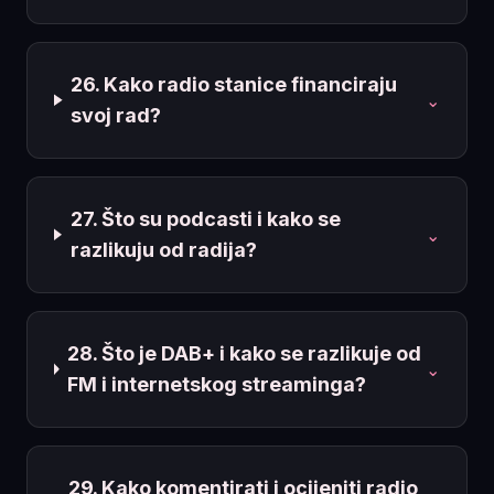
26. Kako radio stanice financiraju
⌄
svoj rad?
27. Što su podcasti i kako se
⌄
razlikuju od radija?
28. Što je DAB+ i kako se razlikuje od
⌄
FM i internetskog streaminga?
29. Kako komentirati i ocijeniti radio