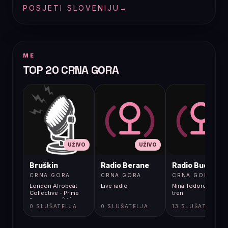
POSJETI SLOVENIJU
→
ME
TOP 20 CRNA GORA
UŽIVO
UŽIVO
UŽIVO
Bruškin
Radio Berane
Radio Budva
CRNA GORA
CRNA GORA
CRNA GORA
London Afrobeat
Live radio
Nina Todorovic - Fal
Collective - Prime
tren
Resources [Vl]
0 SLUŠATELJA
0 SLUŠATELJA
13 SLUŠATELJA