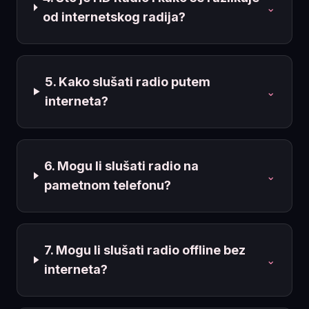
⌄
od internetskog radija?
5. Kako slušati radio putem
⌄
interneta?
6. Mogu li slušati radio na
⌄
pametnom telefonu?
7. Mogu li slušati radio offline bez
⌄
interneta?