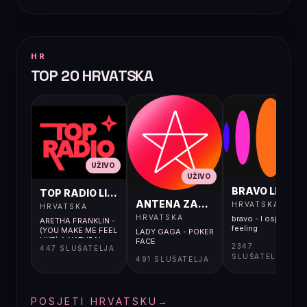
HR
TOP 20 HRVATSKA
UŽIVO
UŽIVO
UŽIVO
BRAVO LIVE
TOP RADIO LIVE
ANTENA ZAGREB LIVE
HRVATSKA
HRVATSKA
HRVATSKA
bravo - I osjećaj i
ARETHA FRANKLIN -
feeling
(YOU MAKE ME FEEL
LADY GAGA - POKER
LIKE) A NATURAL
FACE
2347
447 SLUŠATELJA
WOMAN
SLUŠATELJA
491 SLUŠATELJA
POSJETI HRVATSKU
→