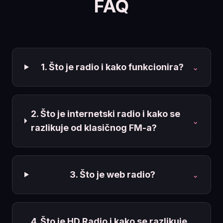
FAQ
1. Što je radio i kako funkcionira?
⌄
2. Što je internetski radio i kako se
⌄
razlikuje od klasičnog FM-a?
3. Što je web radio?
⌄
4. Što je HD Radio i kako se razlikuje