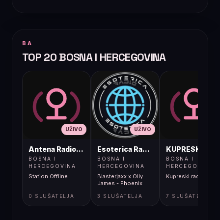
BA
TOP 20 BOSNA I HERCEGOVINA
UŽIVO
UŽIVO
UŽIVO
Antena Radio, Jelah Tešanj
Esoterica Radio S1
KUPRESKIRAD
BOSNA I
BOSNA I
BOSNA I
HERCEGOVINA
HERCEGOVINA
HERCEGOVINA
Station Offline
Blasterjaxx x Olly
Kupreski radio
James - Phoenix
0 SLUŠATELJA
3 SLUŠATELJA
7 SLUŠATELJA