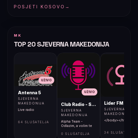
POSJETI KOSOVO
→
MK
TOP 20 SJEVERNA MAKEDONIJA
UŽIVO
UŽIVO
UŽIVO
Antenna 5
SJEVERNA
Lider FM 107,4
MAKEDONIJA
Club Radio - Skopje, Mcedonia
SJEVERNA
Live radio
SJEVERNA
MAKEDONIJA
MAKEDONIJA
</body></html>
Alpha Team -
64 SLUŠATELJA
Odlazim, a volim te
34 SLUŠATELJA
0 SLUŠATELJA