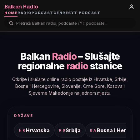
Balkan Radio
HOME
RADIO
PODCAST
GENRES
YT PODCAST
Balkan
Radio
– Slušajte
regionalne
radio
stanice
Otkrijte i slušajte online radio postaje iz Hrvatske, Srbije,
Bosne i Hercegovine, Slovenije, Crne Gore, Kosova i
Sjeverne Makedonije na jednom mjestu.
DRŽAVE
Hrvatska
Srbija
Bosna i Hercego
HR
RS
BA