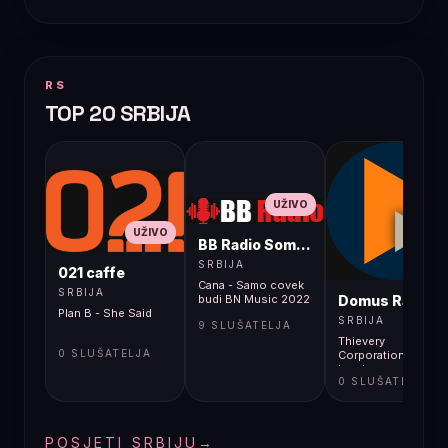
RS
TOP 20 SRBIJA
UŽIVO
UŽIVO
BB Radio Sombor
UŽIVO
SRBIJA
021 caffe
Cana - Samo covek
SRBIJA
Domus Radio
budi BN Music 2022
Plan B - She Said
SRBIJA
9 SLUŠATELJA
Thievery
0 SLUŠATELJA
Corporation feat.
Lou Lou
0 SLUŠATELJA
Ghelichkhani -
Shadows Of
Ourselves
POSJETI SRBIJU
→