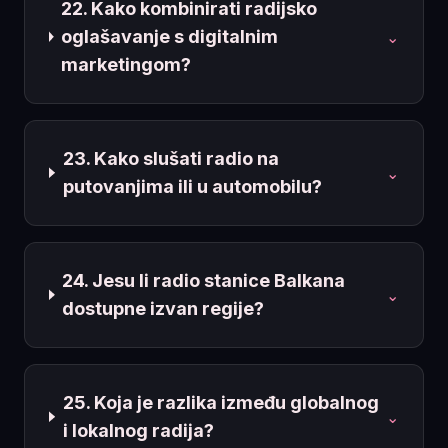
22. Kako kombinirati radijsko
oglašavanje s digitalnim
⌄
marketingom?
23. Kako slušati radio na
⌄
putovanjima ili u automobilu?
24. Jesu li radio stanice Balkana
⌄
dostupne izvan regije?
25. Koja je razlika između globalnog
⌄
i lokalnog radija?