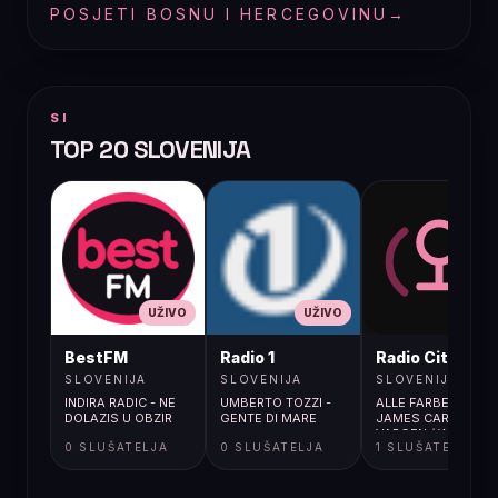
POSJETI BOSNU I HERCEGOVINU
→
SI
TOP 20 SLOVENIJA
UŽIVO
UŽIVO
UŽIVO
BestFM
Radio 1
Radio City
SLOVENIJA
SLOVENIJA
SLOVENIJA
INDIRA RADIC - NE
UMBERTO TOZZI -
ALLE FARBEN;
DOLAZIS U OBZIR
GENTE DI MARE
JAMES CARTER,
VARGEN / WANNA
0 SLUŠATELJA
0 SLUŠATELJA
1 SLUŠATELJA
DANCE