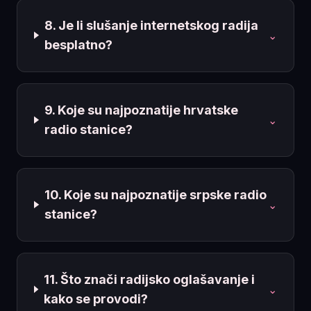
8. Je li slušanje internetskog radija
⌄
besplatno?
9. Koje su najpoznatije hrvatske
⌄
radio stanice?
10. Koje su najpoznatije srpske radio
⌄
stanice?
11. Što znači radijsko oglašavanje i
⌄
kako se provodi?