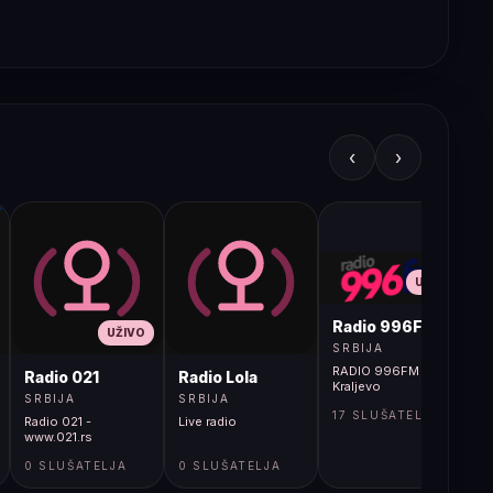
‹
›
UŽIVO
Radio 996FM
UŽIVO
SRBIJA
RADIO 996FM -
Radio 021
Radio Lola
Kraljevo
SRBIJA
SRBIJA
17 SLUŠATELJA
Radio 021 -
Live radio
www.021.rs
0 SLUŠATELJA
0 SLUŠATELJA