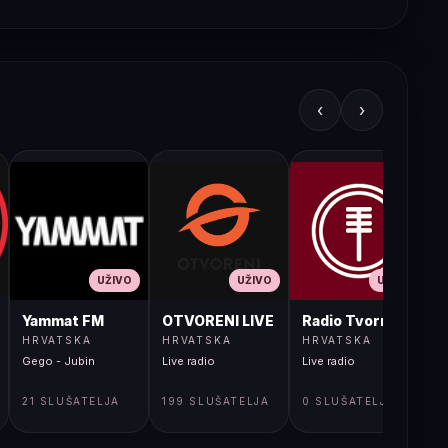
‹
›
UŽIVO
UŽIVO
UŽIVO
JA LIVE
Yammat FM
OTVORENI LIVE
Radio Tvornica
HRVATSKA
HRVATSKA
HRVATSKA
Gego - Jubin
Live radio
Live radio
L
21 SLUŠATELJA
199 SLUŠATELJA
0 SLUŠATELJA