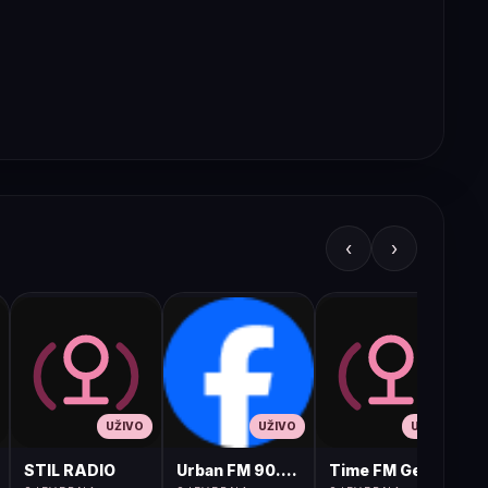
‹
›
UŽIVO
UŽIVO
UŽIVO
STIL RADIO
Urban FM 90.8 Skopje
Time FM Gevgelija