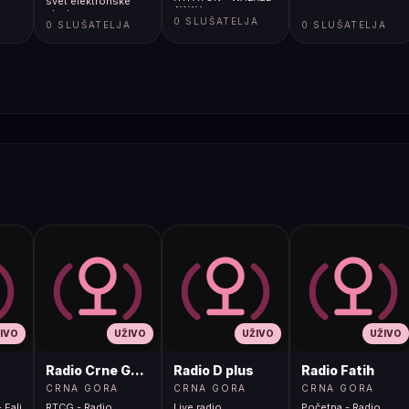
svet elektronske
AWAY
glasbe.
A
0 SLUŠATELJA
0 SLUŠATELJA
0 SLUŠATELJA
IVO
UŽIVO
UŽIVO
UŽIVO
Radio Crne Gore 1
Radio D plus
Radio Fatih
CRNA GORA
CRNA GORA
CRNA GORA
 Fali
RTCG - Radio
Live radio
Početna - Radio