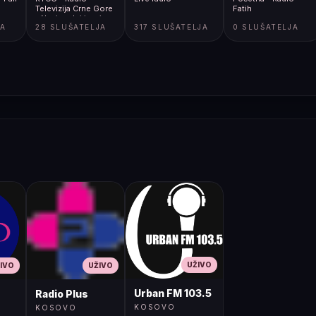
Televizija Crne Gore
Fatih
- Nacionalni javni
JA
28 SLUŠATELJA
317 SLUŠATELJA
0 SLUŠATELJA
servis
UŽIVO
IVO
UŽIVO
Urban FM 103.5
Radio Plus
KOSOVO
KOSOVO