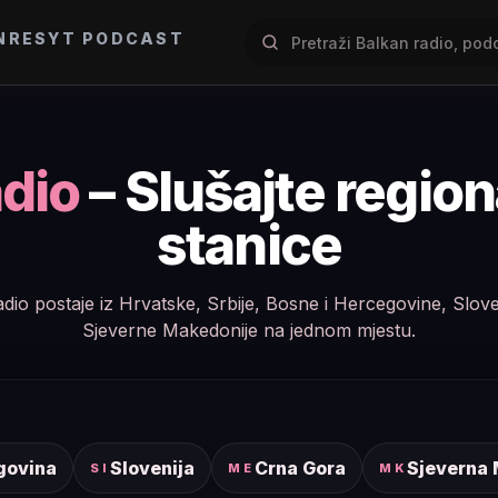
NRES
YT PODCAST
dio
– Slušajte regio
stanice
e radio postaje iz Hrvatske, Srbije, Bosne i Hercegovine, Slov
Sjeverne Makedonije na jednom mjestu.
govina
Slovenija
Crna Gora
Sjeverna
SI
ME
MK