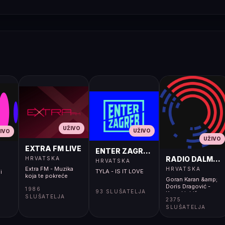
UŽIVO
UŽIVO
IVO
UŽIVO
EXTRA FM LIVE
ENTER ZAGREB LIVE
RADIO DALMACI
HRVATSKA
HRVATSKA
Extra FM - Muzika
HRVATSKA
TYLA - IS IT LOVE
i
koja te pokreće
Goran Karan &amp;
Doris Dragović -
1986
93 SLUŠATELJA
Koga Ljubiš
SLUŠATELJA
2375
Sad</body></html>
SLUŠATELJA