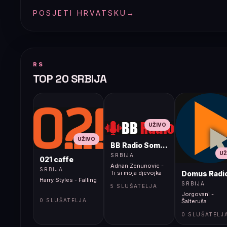
POSJETI HRVATSKU
→
RS
TOP 20 SRBIJA
UŽIVO
UŽIVO
BB Radio Sombor
UŽ
SRBIJA
021 caffe
Adnan Zenunovic -
SRBIJA
Domus Radi
Ti si moja djevojka
Harry Styles - Falling
SRBIJA
5 SLUŠATELJA
Jorgovani -
0 SLUŠATELJA
Šalteruša
0 SLUŠATELJ