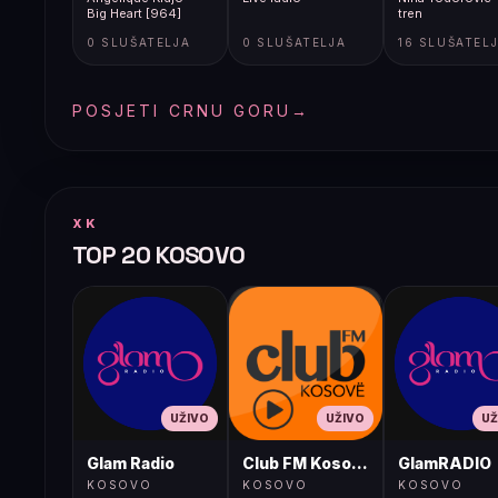
Big Heart [964]
tren
0 SLUŠATELJA
0 SLUŠATELJA
16 SLUŠATEL
POSJETI CRNU GORU
→
XK
TOP 20 KOSOVO
UŽIVO
UŽIVO
UŽ
Glam Radio
Club FM Kosovë
GlamRADIO
KOSOVO
KOSOVO
KOSOVO