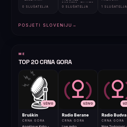
RODGERS - TALK TO
0 SLUŠATELJA
0 SLUŠATELJA
1 SLUŠATELJ
ME
POSJETI SLOVENIJU
→
ME
TOP 20 CRNA GORA
UŽIVO
UŽIVO
UŽ
Bruškin
Radio Berane
Radio Budva
CRNA GORA
CRNA GORA
CRNA GORA
Angélique Kidjo -
Live radio
Nina Todorovic -