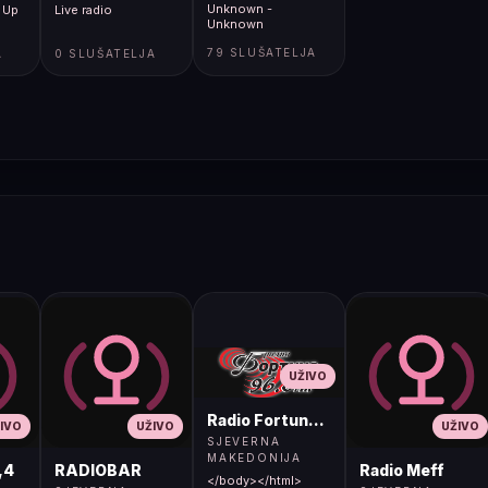
Unknown -
 Up
Live radio
Unknown
79 SLUŠATELJA
A
0 SLUŠATELJA
UŽIVO
Radio Fortuna 96.8 FM
IVO
UŽIVO
UŽIVO
SJEVERNA
MAKEDONIJA
,4
RADIOBAR
Radio Meff
</body></html>