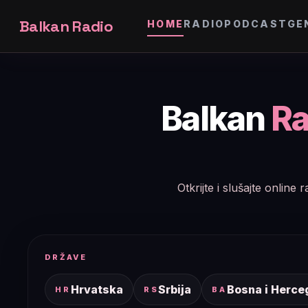
Balkan Radio
HOME
RADIO
PODCAST
GE
Balkan
Ra
Otkrijte i slušajte onlin
DRŽAVE
Hrvatska
Srbija
Bosna i Herce
HR
RS
BA