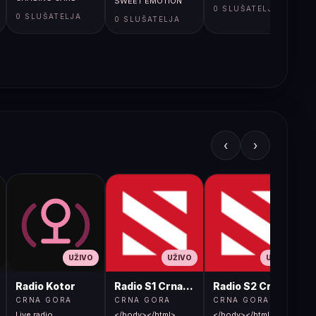
SWEET EMOTION
0 SLUŠATELJA
0 SLUŠATELJA
0 SLUŠATELJA
‹
›
UŽIVO
UŽIVO
UŽIVO
Radio Kotor
Radio S1 Crna Gora
Radio S2 Crna Gora
CRNA GORA
CRNA GORA
CRNA GORA
Live radio
</body></html>
</body></html>