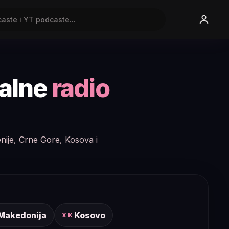
nalne
radio
enije, Crne Gore, Kosova i
 Makedonija
Kosovo
XK