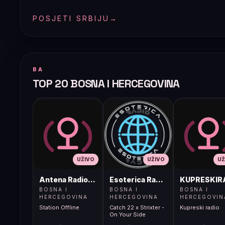
POSJETI SRBIJU
→
BA
TOP 20 BOSNA I HERCEGOVINA
UŽIVO
UŽIVO
UŽ
Antena Radio, Jelah Tešanj
Esoterica Radio S1
KUPRESKIR
BOSNA I
BOSNA I
BOSNA I
HERCEGOVINA
HERCEGOVINA
HERCEGOVIN
Station Offline
Catch 22 x Strixter -
Kupreski radio
On Your Side