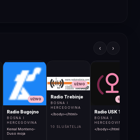
‹
›
UŽIVO
Radio Trebinje
UŽIVO
UŽIVO
BOSNA I
HERCEGOVINA
Radio Bugojno
Radio USK 1
</body></html>
BOSNA I
BOSNA I
HERCEGOVINA
HERCEGOVINA
10 SLUŠATELJA
Kemal Monteno-
</body></html>
S
Duso moja