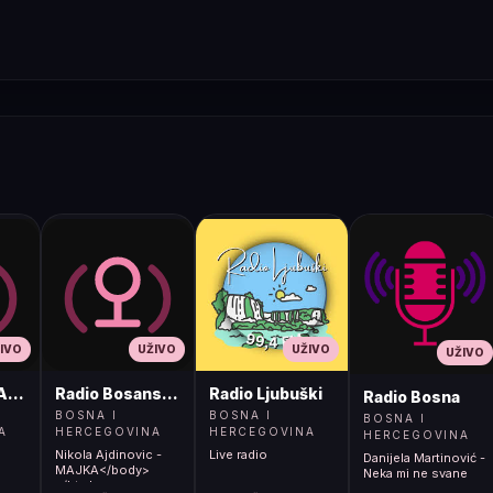
IVO
UŽIVO
UŽIVO
UŽIVO
ADIO
Radio Bosanski Brod
Radio Ljubuški
Radio Bosna
BOSNA I
BOSNA I
BOSNA I
A
HERCEGOVINA
HERCEGOVINA
HERCEGOVINA
Nikola Ajdinovic -
Live radio
Danijela Martinović -
MAJKA</body>
Neka mi ne svane
</html>