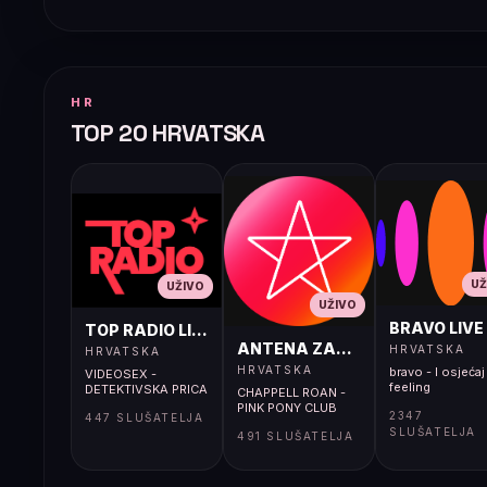
HR
TOP 20 HRVATSKA
UŽ
UŽIVO
UŽIVO
BRAVO LIVE
TOP RADIO LIVE
ANTENA ZAGREB LIVE
HRVATSKA
HRVATSKA
HRVATSKA
bravo - I osjećaj 
VIDEOSEX -
feeling
DETEKTIVSKA PRICA
CHAPPELL ROAN -
PINK PONY CLUB
2347
447 SLUŠATELJA
SLUŠATELJA
491 SLUŠATELJA