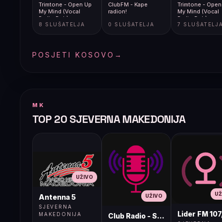
Trimtone - Open Up
ClubFM - Kape
Trimtone - Open
My Mind (Vocal
radion!
My Mind (Vocal
Radio Dub)
Radio Dub)
8 SLUŠATELJA
0 SLUŠATELJA
7 SLUŠATELJ
[CRMS193]
[CRMS193]
POSJETI KOSOVO
→
MK
TOP 20 SJEVERNA MAKEDONIJA
UŽIVO
UŽ
UŽIVO
Antenna 5
SJEVERNA
Lider FM 107
MAKEDONIJA
Club Radio - Skopje, Mcedonia