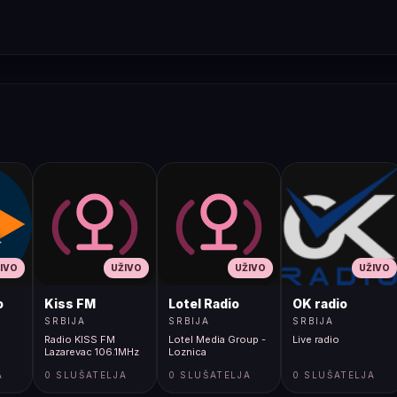
IVO
UŽIVO
UŽIVO
UŽIVO
o
Kiss FM
Lotel Radio
OK radio
SRBIJA
SRBIJA
SRBIJA
Radio KISS FM
Lotel Media Group -
Live radio
Lazarevac 106.1MHz
Loznica
A
0 SLUŠATELJA
0 SLUŠATELJA
0 SLUŠATELJA