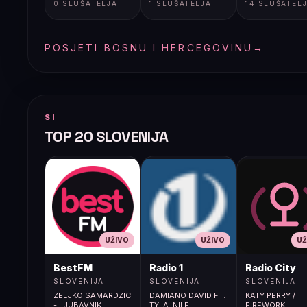
0 SLUŠATELJA
1 SLUŠATELJA
14 SLUŠATEL
POSJETI BOSNU I HERCEGOVINU
→
SI
TOP 20 SLOVENIJA
UŽIVO
UŽIVO
UŽ
BestFM
Radio 1
Radio City
SLOVENIJA
SLOVENIJA
SLOVENIJA
ZELJKO SAMARDZIC
DAMIANO DAVID FT.
KATY PERRY /
- LJUBAVNIK
TYLA, NILE
FIREWORK