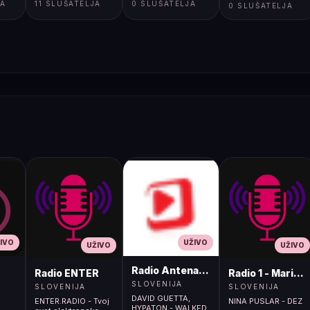
JA
11 SLUŠATELJA
0 SLUŠATELJA
0 SLUŠATELJA
IVO
UŽIVO
UŽIVO
UŽIVO
Radio Antena (105.2MHz)
Radio ENTER
Radio 1 - Maribo
SLOVENIJA
SLOVENIJA
SLOVENIJA
DAVID GUETTA,
ENTER.RADIO - Tvoj
NINA PUSLAR - DEZ
HYPATON - WALKED