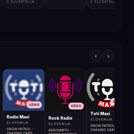
0 SLUŠATELJA
0 SLUŠATELJA
‹
›
UŽIVO
UŽIVO
UŽIVO
L
Toti Maxi
Radio Maxi
r (107.9MHz)
Rock Radio
SLOVENIJA
SLOVENIJA
SLOVENIJA
SNOW PATROL -
SNOW PATROL -
CHASING CARS
AEROSMITH -
CHASING CARS