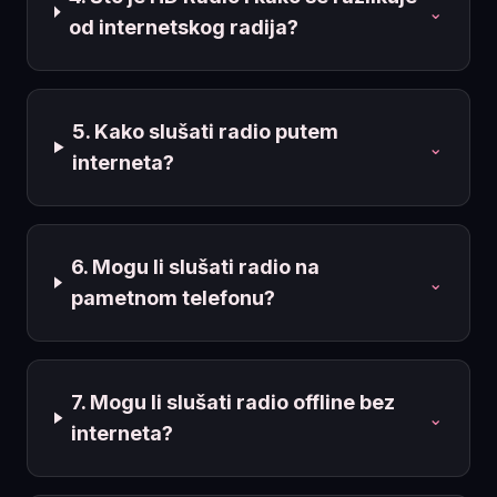
⌄
od internetskog radija?
5. Kako slušati radio putem
⌄
interneta?
6. Mogu li slušati radio na
⌄
pametnom telefonu?
7. Mogu li slušati radio offline bez
⌄
interneta?