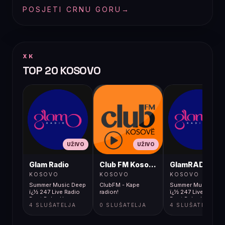
POSJETI CRNU GORU
→
XK
TOP 20 KOSOVO
UŽIVO
UŽIVO
UŽIVO
Glam Radio
Club FM Kosovë
GlamRADIO
KOSOVO
KOSOVO
KOSOVO
Summer Music Deep
ClubFM - Kape
Summer Music Dee
ï¿½ 247 Live Radio
radion!
ï¿½ 247 Live Radio
Best Relax Hou
Best Relax Hou
4 SLUŠATELJA
0 SLUŠATELJA
4 SLUŠATELJA