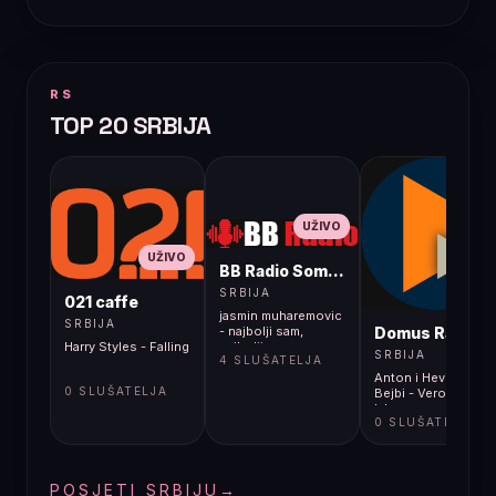
RS
TOP 20 SRBIJA
UŽIVO
UŽIVO
BB Radio Sombor
UŽIVO
SRBIJA
021 caffe
jasmin muharemovic
SRBIJA
Domus Radio
- najbolji sam,
Harry Styles - Falling
najbolji
SRBIJA
4 SLUŠATELJA
Anton i Hevi Hipi
0 SLUŠATELJA
Bejbi - Verovati je
lako
0 SLUŠATELJA
POSJETI SRBIJU
→