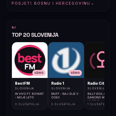
POSJETI BOSNU I HERCEGOVINU
→
SI
TOP 20 SLOVENIJA
UŽIVO
UŽIVO
UŽIVO
BestFM
Radio 1
Radio City
SLOVENIJA
SLOVENIJA
SLOVENIJA
IN VIVO FT. BOYANT
MUFF - NAJ SIJE V
BILLY IDOL /
- MOJE LETO
OCEH
DANCING WITH
MYSELF
0 SLUŠATELJA
0 SLUŠATELJA
1 SLUŠATELJA