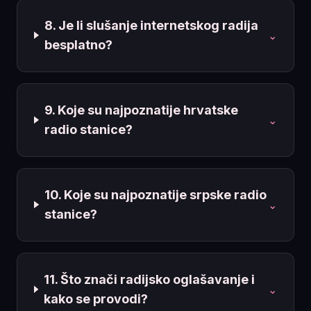
8. Je li slušanje internetskog radija
⌄
besplatno?
9. Koje su najpoznatije hrvatske
⌄
radio stanice?
10. Koje su najpoznatije srpske radio
⌄
stanice?
11. Što znači radijsko oglašavanje i
⌄
kako se provodi?