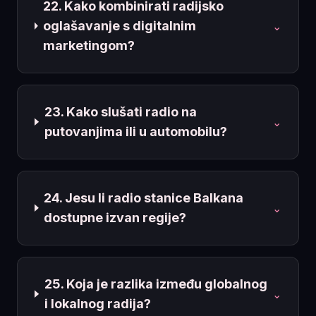
22. Kako kombinirati radijsko
oglašavanje s digitalnim
⌄
marketingom?
23. Kako slušati radio na
⌄
putovanjima ili u automobilu?
24. Jesu li radio stanice Balkana
⌄
dostupne izvan regije?
25. Koja je razlika između globalnog
⌄
i lokalnog radija?