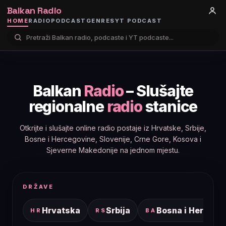
Balkan Radio
HOME
RADIO
PODCAST
GENRES
YT PODCAST
Balkan
Radio
– Slušajte
regionalne
radio
stanice
Otkrijte i slušajte online radio postaje iz Hrvatske, Srbije,
Bosne i Hercegovine, Slovenije, Crne Gore, Kosova i
Sjeverne Makedonije na jednom mjestu.
DRŽAVE
Hrvatska
Srbija
Bosna i Hercego
HR
RS
BA