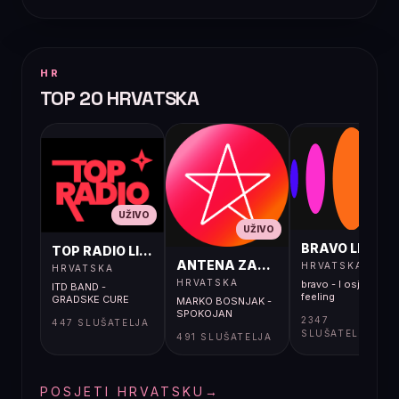
HR
TOP 20 HRVATSKA
UŽIVO
UŽIVO
UŽIVO
BRAVO LIVE
TOP RADIO LIVE
ANTENA ZAGREB LIVE
HRVATSKA
HRVATSKA
HRVATSKA
bravo - I osjećaj i
ITD BAND -
feeling
GRADSKE CURE
MARKO BOSNJAK -
SPOKOJAN
2347
447 SLUŠATELJA
SLUŠATELJA
491 SLUŠATELJA
POSJETI HRVATSKU
→