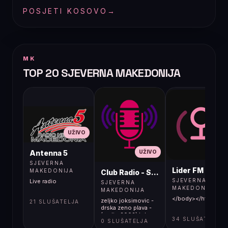
POSJETI KOSOVO
→
MK
TOP 20 SJEVERNA MAKEDONIJA
UŽIVO
UŽIVO
UŽIVO
Antenna 5
SJEVERNA
Lider FM 107,4
MAKEDONIJA
Club Radio - Skopje, Mcedonia
SJEVERNA
Live radio
SJEVERNA
MAKEDONIJA
MAKEDONIJA
</body></html>
zeljko joksimovic -
21 SLUŠATELJA
drska zeno plava -
(audio 2002) hd
34 SLUŠATELJA
0 SLUŠATELJA