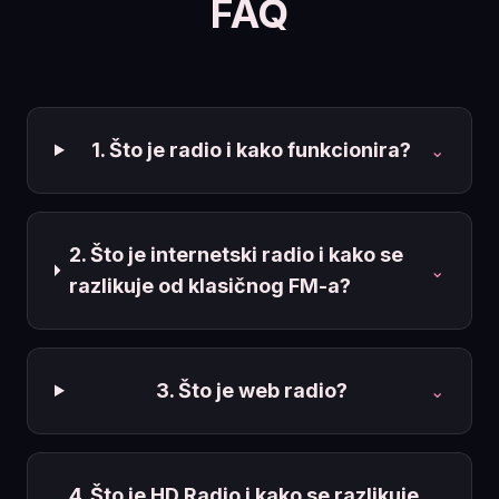
FAQ
1. Što je radio i kako funkcionira?
⌄
2. Što je internetski radio i kako se
⌄
razlikuje od klasičnog FM-a?
3. Što je web radio?
⌄
4. Što je HD Radio i kako se razlikuje