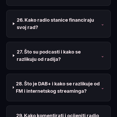
26. Kako radio stanice financiraju
⌄
svoj rad?
27. Što su podcasti i kako se
⌄
razlikuju od radija?
28. Što je DAB+ i kako se razlikuje od
⌄
FM i internetskog streaminga?
29. Kako komentirati i ocijeniti radio