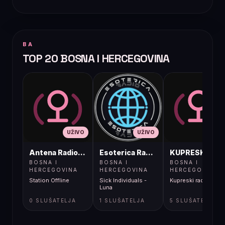
BA
TOP 20 BOSNA I HERCEGOVINA
UŽIVO
UŽIVO
UŽIVO
Antena Radio, Jelah Tešanj
Esoterica Radio S1
KUPRESKIRAD
BOSNA I
BOSNA I
BOSNA I
HERCEGOVINA
HERCEGOVINA
HERCEGOVINA
Station Offline
Sick Individuals -
Kupreski radio
Luna
0 SLUŠATELJA
1 SLUŠATELJA
5 SLUŠATELJA