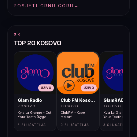
POSJETI CRNU GORU
→
XK
TOP 20 KOSOVO
UŽIVO
UŽIVO
UŽIVO
Glam Radio
Club FM Kosovë
GlamRADIO
KOSOVO
KOSOVO
KOSOVO
Kyla La Grange - Cut
ClubFM - Kape
Kyla La Grange - Cut
Your Teeth (Kygo
radion!
Your Teeth (Kygo
Remix)
Remix)
3 SLUŠATELJA
0 SLUŠATELJA
3 SLUŠATELJA