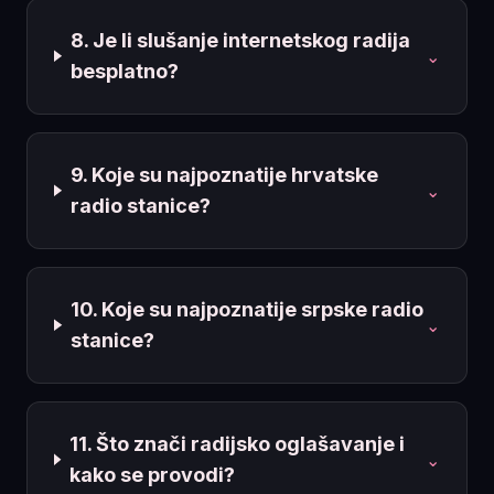
8. Je li slušanje internetskog radija
⌄
besplatno?
9. Koje su najpoznatije hrvatske
⌄
radio stanice?
10. Koje su najpoznatije srpske radio
⌄
stanice?
11. Što znači radijsko oglašavanje i
⌄
kako se provodi?