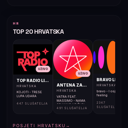
HR
TOP 20 HRVATSKA
UŽIVO
UŽIVO
UŽIVO
BRAVO LIVE
TOP RADIO LIVE
ANTENA ZAGREB LIVE
HRVATSKA
HRVATSKA
HRVATSKA
bravo - I osjećaj i
KOJOTI - TRESE
feeling
LUPA UDARA
VATRA FEAT.
MASSIMO - NAMA
2347
447 SLUŠATELJA
SE NIKUD NE ŽURI
SLUŠATELJA
491 SLUŠATELJA
POSJETI HRVATSKU
→