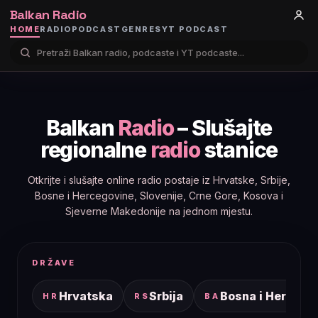
Balkan Radio
HOME
RADIO
PODCAST
GENRES
YT PODCAST
Balkan
Radio
– Slušajte
regionalne
radio
stanice
Otkrijte i slušajte online radio postaje iz Hrvatske, Srbije,
Bosne i Hercegovine, Slovenije, Crne Gore, Kosova i
Sjeverne Makedonije na jednom mjestu.
DRŽAVE
Hrvatska
Srbija
Bosna i Hercego
HR
RS
BA