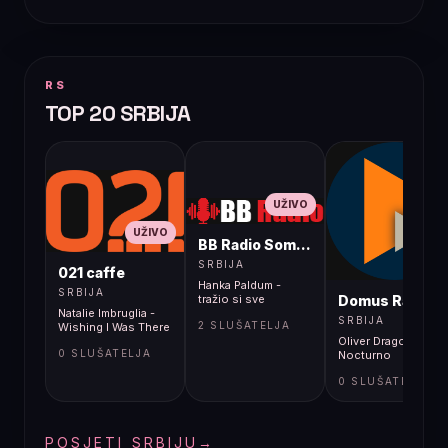
RS
TOP 20 SRBIJA
UŽIVO
UŽIVO
BB Radio Sombor
UŽIVO
SRBIJA
021 caffe
Hanka Paldum -
SRBIJA
Domus Radio
tražio si sve
Natalie Imbruglia -
SRBIJA
2 SLUŠATELJA
Wishing I Was There
Oliver Dragojević -
0 SLUŠATELJA
Nocturno
0 SLUŠATELJA
POSJETI SRBIJU
→