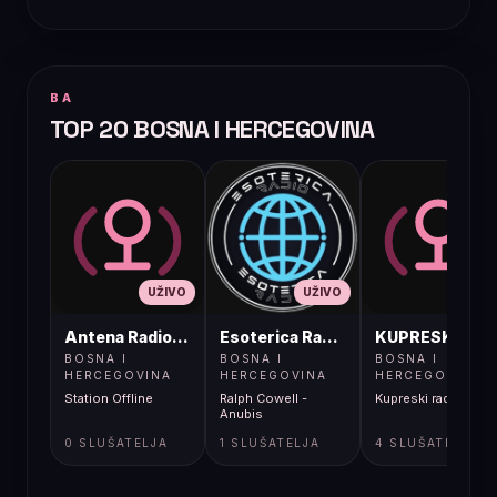
BA
TOP 20 BOSNA I HERCEGOVINA
UŽIVO
UŽIVO
UŽIVO
Antena Radio, Jelah Tešanj
Esoterica Radio S1
KUPRESKIRAD
BOSNA I
BOSNA I
BOSNA I
HERCEGOVINA
HERCEGOVINA
HERCEGOVINA
Station Offline
Ralph Cowell -
Kupreski radio
Anubis
0 SLUŠATELJA
1 SLUŠATELJA
4 SLUŠATELJA