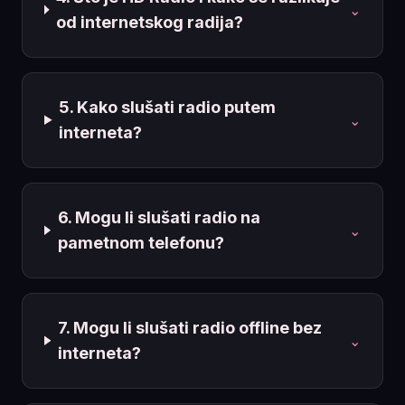
⌄
od internetskog radija?
5. Kako slušati radio putem
⌄
interneta?
6. Mogu li slušati radio na
⌄
pametnom telefonu?
7. Mogu li slušati radio offline bez
⌄
interneta?