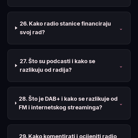
26. Kako radio stanice financiraju
⌄
svoj rad?
27. Što su podcasti i kako se
⌄
razlikuju od radija?
28. Što je DAB+ i kako se razlikuje od
⌄
FM i internetskog streaminga?
29. Kako komentirati i ocijeniti radio