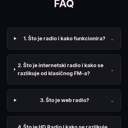
FAQ
1. Što je radio i kako funkcionira?
⌄
2. Što je internetski radio i kako se
⌄
razlikuje od klasičnog FM-a?
3. Što je web radio?
⌄
4. Što je HD Radio i kako se razlikuje