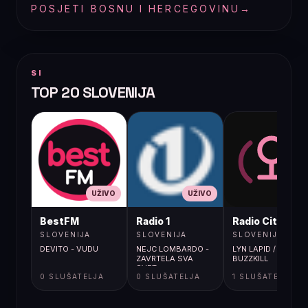
POSJETI BOSNU I HERCEGOVINU
→
SI
TOP 20 SLOVENIJA
UŽIVO
UŽIVO
UŽIVO
BestFM
Radio 1
Radio City
SLOVENIJA
SLOVENIJA
SLOVENIJA
DEVITO - VUDU
NEJC LOMBARDO -
LYN LAPID /
ZAVRTELA SVA
BUZZKILL
SVET
0 SLUŠATELJA
0 SLUŠATELJA
1 SLUŠATELJA