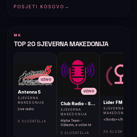
POSJETI KOSOVO
→
MK
TOP 20 SJEVERNA MAKEDONIJA
UŽIVO
UŽIVO
UŽIVO
Antenna 5
SJEVERNA
Lider FM 107,4
MAKEDONIJA
Club Radio - Skopje, Mcedonia
SJEVERNA
Live radio
SJEVERNA
MAKEDONIJA
MAKEDONIJA
</body></html>
Alpha Team -
4 SLUŠATELJA
Odlazim, a volim te
34 SLUŠATELJA
0 SLUŠATELJA