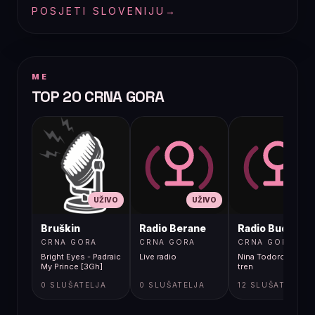
POSJETI SLOVENIJU
→
ME
TOP 20 CRNA GORA
UŽIVO
UŽIVO
UŽIVO
Bruškin
Radio Berane
Radio Budva
CRNA GORA
CRNA GORA
CRNA GORA
Bright Eyes - Padraic
Live radio
Nina Todorovic - Fal
My Prince [3Gh]
tren
0 SLUŠATELJA
0 SLUŠATELJA
12 SLUŠATELJA