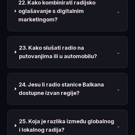
22. Kako kombinirati radijsko
oglašavanje s digitalnim
⌄
marketingom?
23. Kako slušati radio na
⌄
putovanjima ili u automobilu?
24. Jesu li radio stanice Balkana
⌄
dostupne izvan regije?
25. Koja je razlika između globalnog
⌄
i lokalnog radija?