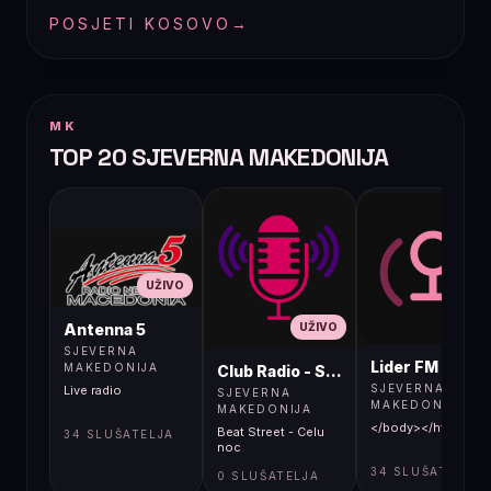
POSJETI KOSOVO
→
MK
TOP 20 SJEVERNA MAKEDONIJA
UŽIVO
UŽIVO
UŽIVO
Antenna 5
SJEVERNA
Lider FM 107,4
MAKEDONIJA
Club Radio - Skopje, Mcedonia
SJEVERNA
Live radio
SJEVERNA
MAKEDONIJA
MAKEDONIJA
</body></html>
Beat Street - Celu
34 SLUŠATELJA
noc
34 SLUŠATELJA
0 SLUŠATELJA