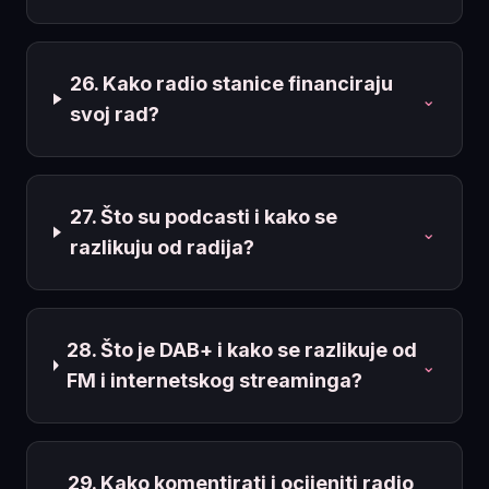
26. Kako radio stanice financiraju
⌄
svoj rad?
27. Što su podcasti i kako se
⌄
razlikuju od radija?
28. Što je DAB+ i kako se razlikuje od
⌄
FM i internetskog streaminga?
29. Kako komentirati i ocijeniti radio