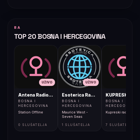
BA
TOP 20 BOSNA I HERCEGOVINA
UŽIVO
UŽIVO
UŽIVO
Antena Radio, Jelah Tešanj
Esoterica Radio S1
KUPRESKIRAD
BOSNA I
BOSNA I
BOSNA I
HERCEGOVINA
HERCEGOVINA
HERCEGOVINA
Station Offline
Maurice West -
Kupreski radio
Seven Seas
0 SLUŠATELJA
1 SLUŠATELJA
7 SLUŠATELJA