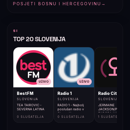
POSJETI BOSNU I HERCEGOVINU
→
SI
TOP 20 SLOVENIJA
UŽIVO
UŽIVO
UŽIVO
BestFM
Radio 1
Radio City
SLOVENIJA
SLOVENIJA
SLOVENIJA
TEA TAIROVIC -
RADIO 1 - Najbolj
JERMAINE
SEVERNA LATINA
poslušan radio v
JACKSON/PIA
Sloveniji
ZADORA / WHEN
0 SLUŠATELJA
0 SLUŠATELJA
1 SLUŠATELJA
THE RAIN BEGINS
TO FALL