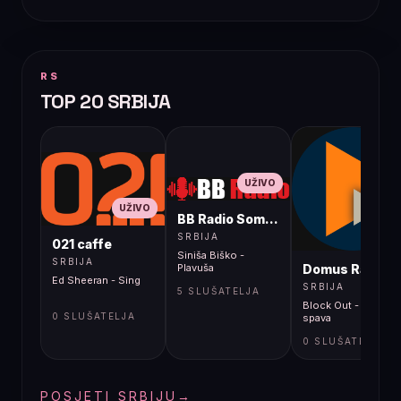
RS
TOP 20 SRBIJA
UŽIVO
UŽIVO
BB Radio Sombor
UŽIVO
SRBIJA
021 caffe
Siniša Biško -
SRBIJA
Domus Radio
Plavuša
Ed Sheeran - Sing
SRBIJA
5 SLUŠATELJA
Block Out - Beogra
0 SLUŠATELJA
spava
0 SLUŠATELJA
POSJETI SRBIJU
→