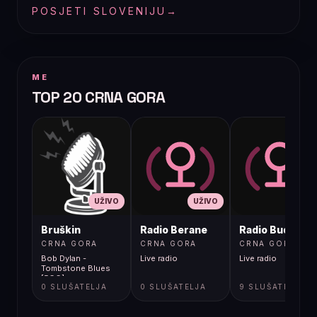
POSJETI SLOVENIJU
→
ME
TOP 20 CRNA GORA
UŽIVO
UŽIVO
UŽIVO
Bruškin
Radio Berane
Radio Budva
CRNA GORA
CRNA GORA
CRNA GORA
Bob Dylan -
Live radio
Live radio
Tombstone Blues
[5GG]
0 SLUŠATELJA
0 SLUŠATELJA
9 SLUŠATELJA