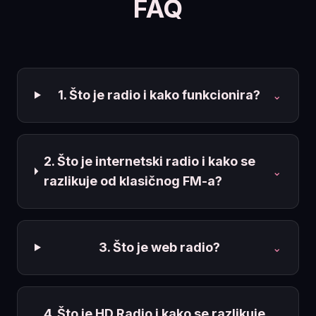
FAQ
1. Što je radio i kako funkcionira?
⌄
2. Što je internetski radio i kako se
⌄
razlikuje od klasičnog FM-a?
3. Što je web radio?
⌄
4. Što je HD Radio i kako se razlikuje