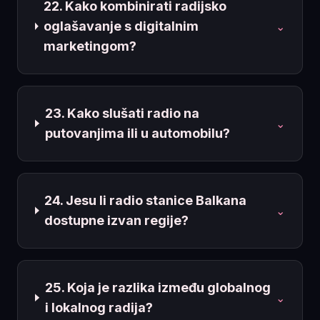
22. Kako kombinirati radijsko
oglašavanje s digitalnim
⌄
marketingom?
23. Kako slušati radio na
⌄
putovanjima ili u automobilu?
24. Jesu li radio stanice Balkana
⌄
dostupne izvan regije?
25. Koja je razlika između globalnog
⌄
i lokalnog radija?