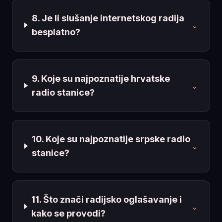
8. Je li slušanje internetskog radija
⌄
besplatno?
9. Koje su najpoznatije hrvatske
⌄
radio stanice?
10. Koje su najpoznatije srpske radio
⌄
stanice?
11. Što znači radijsko oglašavanje i
⌄
kako se provodi?