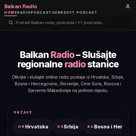
Balkan Radio
HOME
RADIO
PODCAST
GENRES
YT PODCAST
Balkan
Radio
– Slušajte
regionalne
radio
stanice
Otkrijte i slušajte online radio postaje iz Hrvatske, Srbije,
Bosne i Hercegovine, Slovenije, Crne Gore, Kosova i
Sjeverne Makedonije na jednom mjestu.
DRŽAVE
Hrvatska
Srbija
Bosna i Hercego
HR
RS
BA