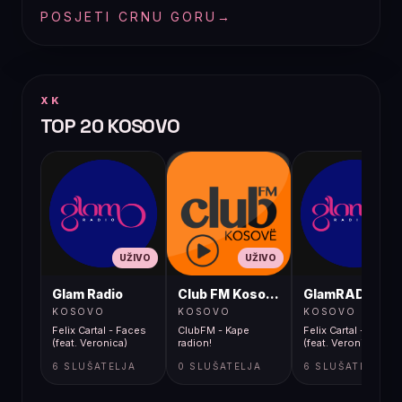
POSJETI CRNU GORU
→
XK
TOP 20 KOSOVO
UŽIVO
UŽIVO
UŽIVO
Glam Radio
Club FM Kosovë
GlamRADIO
KOSOVO
KOSOVO
KOSOVO
Felix Cartal - Faces
ClubFM - Kape
Felix Cartal - Faces
(feat. Veronica)
radion!
(feat. Veronica)
6 SLUŠATELJA
0 SLUŠATELJA
6 SLUŠATELJA