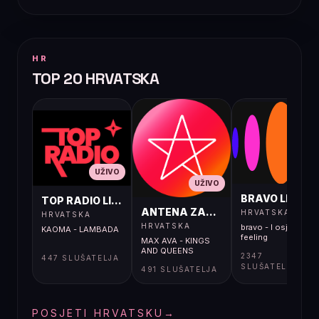
HR
TOP 20 HRVATSKA
UŽIVO
UŽIVO
UŽIVO
BRAVO LIVE
TOP RADIO LIVE
ANTENA ZAGREB LIVE
HRVATSKA
HRVATSKA
HRVATSKA
bravo - I osjećaj i
KAOMA - LAMBADA
feeling
MAX AVA - KINGS
AND QUEENS
2347
447 SLUŠATELJA
SLUŠATELJA
491 SLUŠATELJA
POSJETI HRVATSKU
→