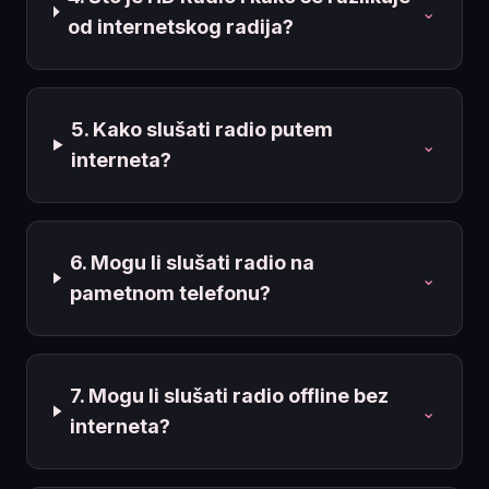
⌄
od internetskog radija?
5. Kako slušati radio putem
⌄
interneta?
6. Mogu li slušati radio na
⌄
pametnom telefonu?
7. Mogu li slušati radio offline bez
⌄
interneta?