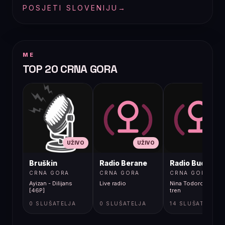
POSJETI SLOVENIJU
→
ME
TOP 20 CRNA GORA
UŽIVO
UŽIVO
UŽIVO
Bruškin
Radio Berane
Radio Budva
CRNA GORA
CRNA GORA
CRNA GORA
Ayizan - Dilijans
Live radio
Nina Todorovic - Fal
[46P]
tren
0 SLUŠATELJA
0 SLUŠATELJA
14 SLUŠATELJA