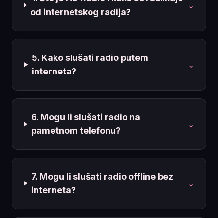
⌄
od internetskog radija?
5. Kako slušati radio putem
⌄
interneta?
6. Mogu li slušati radio na
⌄
pametnom telefonu?
7. Mogu li slušati radio offline bez
⌄
interneta?