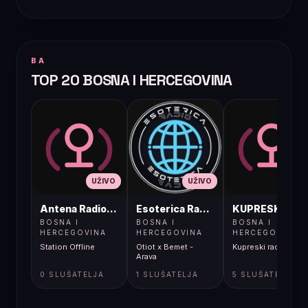
BA
TOP 20 BOSNA I HERCEGOVINA
UŽIVO
UŽIVO
UŽIVO
Antena Radio, Jelah Tešanj
Esoterica Radio S1
KUPRESKIRAD
BOSNA I
BOSNA I
BOSNA I
HERCEGOVINA
HERCEGOVINA
HERCEGOVINA
Station Offline
Otiot x Bemet -
Kupreski radio
Arava
0 SLUŠATELJA
1 SLUŠATELJA
5 SLUŠATELJA