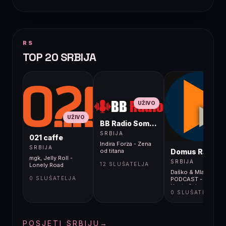
RS
TOP 20 SRBIJA
UŽIVO
UŽIVO
BB Radio Sombor
UŽIVO
SRBIJA
021 caffe
Indira Forza - Zena
SRBIJA
Domus Radio
od titana
mgk, Jelly Roll -
SRBIJA
12 SLUŠATELJA
Lonely Road
Daško & Mlađa
0 SLUŠATELJA
PODCAST -
Unutrašnja
0 SLUŠATELJA
emigracija 317
POSJETI SRBIJU
→