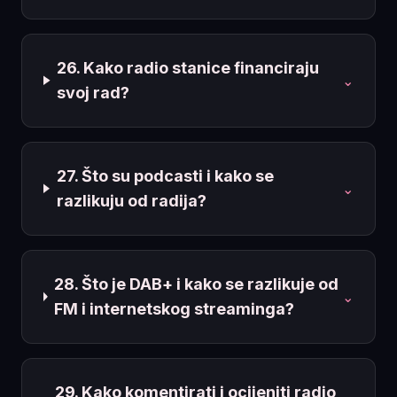
26. Kako radio stanice financiraju
⌄
svoj rad?
27. Što su podcasti i kako se
⌄
razlikuju od radija?
28. Što je DAB+ i kako se razlikuje od
⌄
FM i internetskog streaminga?
29. Kako komentirati i ocijeniti radio