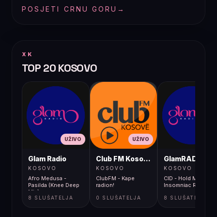
POSJETI CRNU GORU
→
XK
TOP 20 KOSOVO
UŽIVO
UŽIVO
UŽIVO
Glam Radio
Club FM Kosovë
GlamRADIO
KOSOVO
KOSOVO
KOSOVO
Afro Medusa -
ClubFM - Kape
CID - Hold Me Clos
Pasilda (Knee Deep
radion!
Insomniac Records
Mix)
8 SLUŠATELJA
0 SLUŠATELJA
8 SLUŠATELJA