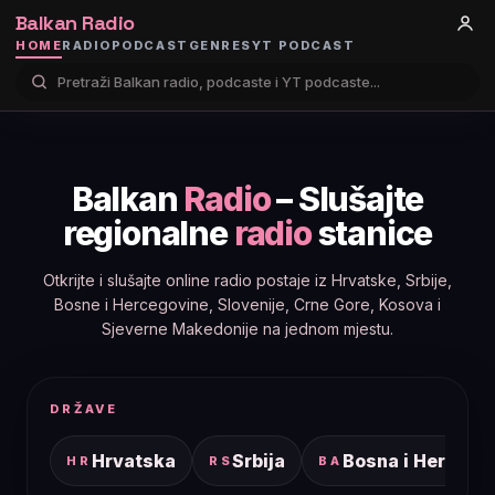
Balkan Radio
HOME
RADIO
PODCAST
GENRES
YT PODCAST
Balkan
Radio
– Slušajte
regionalne
radio
stanice
Otkrijte i slušajte online radio postaje iz Hrvatske, Srbije,
Bosne i Hercegovine, Slovenije, Crne Gore, Kosova i
Sjeverne Makedonije na jednom mjestu.
DRŽAVE
Hrvatska
Srbija
Bosna i Hercego
HR
RS
BA