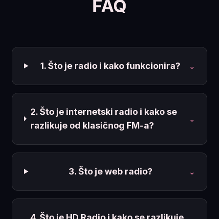
FAQ
1. Što je radio i kako funkcionira?
⌄
2. Što je internetski radio i kako se
⌄
razlikuje od klasičnog FM-a?
3. Što je web radio?
⌄
4. Što je HD Radio i kako se razlikuje