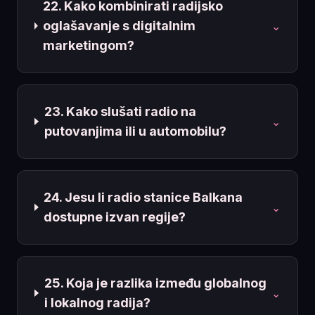
22. Kako kombinirati radijsko
oglašavanje s digitalnim
⌄
marketingom?
23. Kako slušati radio na
⌄
putovanjima ili u automobilu?
24. Jesu li radio stanice Balkana
⌄
dostupne izvan regije?
25. Koja je razlika između globalnog
⌄
i lokalnog radija?