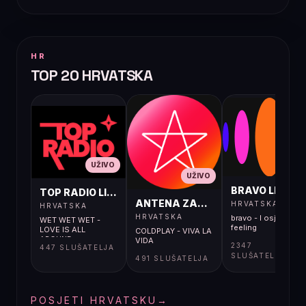
HR
TOP 20 HRVATSKA
UŽIVO
UŽIVO
UŽIVO
BRAVO LIVE
TOP RADIO LIVE
ANTENA ZAGREB LIVE
HRVATSKA
HRVATSKA
HRVATSKA
bravo - I osjećaj i
WET WET WET -
feeling
LOVE IS ALL
COLDPLAY - VIVA LA
AROUND
VIDA
2347
447 SLUŠATELJA
SLUŠATELJA
491 SLUŠATELJA
POSJETI HRVATSKU
→