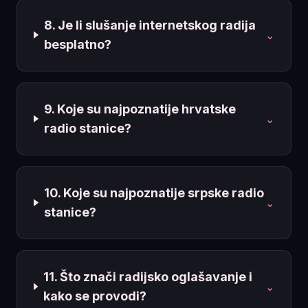
8. Je li slušanje internetskog radija
⌄
besplatno?
9. Koje su najpoznatije hrvatske
⌄
radio stanice?
10. Koje su najpoznatije srpske radio
⌄
stanice?
11. Što znači radijsko oglašavanje i
⌄
kako se provodi?