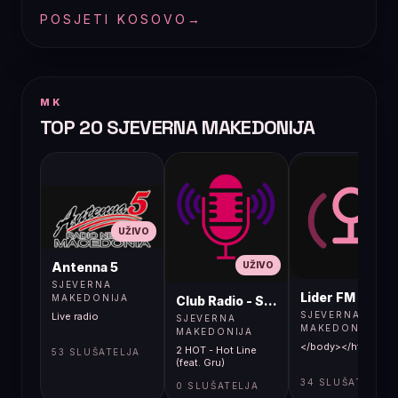
POSJETI KOSOVO
→
MK
TOP 20 SJEVERNA MAKEDONIJA
UŽIVO
UŽIVO
UŽIVO
Antenna 5
SJEVERNA
Lider FM 107,4
MAKEDONIJA
Club Radio - Skopje, Mcedonia
SJEVERNA
Live radio
SJEVERNA
MAKEDONIJA
MAKEDONIJA
</body></html>
2 HOT - Hot Line
53 SLUŠATELJA
(feat. Gru)
34 SLUŠATELJA
0 SLUŠATELJA