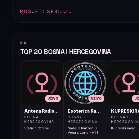
POSJETI SRBIJU
→
BA
TOP 20 BOSNA I HERCEGOVINA
UŽIVO
UŽIVO
UŽ
Antena Radio, Jelah Tešanj
Esoterica Radio S1
KUPRESKIR
BOSNA I
BOSNA I
BOSNA I
HERCEGOVINA
HERCEGOVINA
HERCEGOVIN
Station Offline
Nadej x Ranzen D
Kupreski radio
Vega x Long - All I
Need