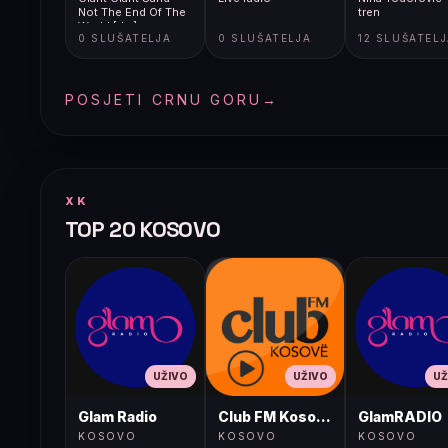
Not The End Of The
tren
World [Jm]
0 SLUŠATELJA
0 SLUŠATELJA
12 SLUŠATEL
POSJETI CRNU GORU
→
XK
TOP 20 KOSOVO
UŽIVO
UŽIVO
UŽ
Glam Radio
Club FM Kosovë
GlamRADIO
KOSOVO
KOSOVO
KOSOVO