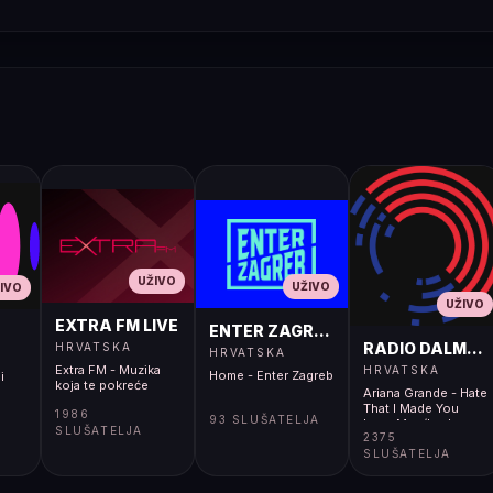
UŽIVO
UŽIVO
IVO
UŽIVO
EXTRA FM LIVE
ENTER ZAGREB LIVE
RADIO DALMACI
HRVATSKA
HRVATSKA
Extra FM - Muzika
HRVATSKA
Home - Enter Zagreb
i
koja te pokreće
Ariana Grande - Hate
That I Made You
1986
93 SLUŠATELJA
Love Me</body>
SLUŠATELJA
2375
</html>
SLUŠATELJA