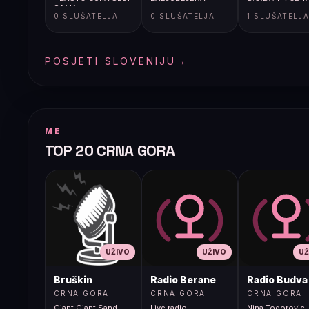
SAMA
0 SLUŠATELJA
0 SLUŠATELJA
1 SLUŠATELJ
POSJETI SLOVENIJU
→
ME
TOP 20 CRNA GORA
UŽIVO
UŽIVO
UŽ
Bruškin
Radio Berane
Radio Budva
CRNA GORA
CRNA GORA
CRNA GORA
Giant Giant Sand -
Live radio
Nina Todorovic -