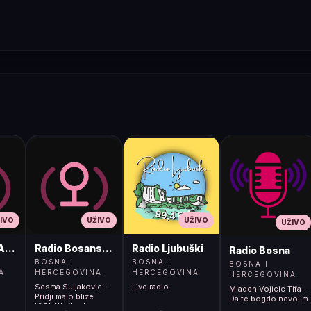
IVO
UŽIVO
UŽIVO
UŽIVO
ADIO
Radio Bosanski Brod
Radio Ljubuški
Radio Bosna
BOSNA I
BOSNA I
BOSNA I
A
HERCEGOVINA
HERCEGOVINA
HERCEGOVINA
Sesma Suljakovic -
Live radio
Mladen Vojicic Tifa -
Pridji malo blize
Da te bogdo nevolim
[2OUH]</body>