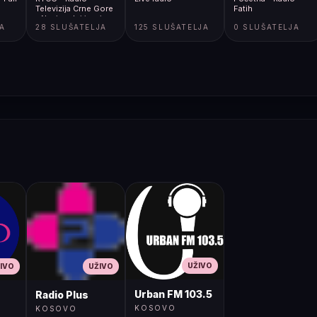
Televizija Crne Gore
Fatih
- Nacionalni javni
JA
28 SLUŠATELJA
125 SLUŠATELJA
0 SLUŠATELJA
servis
UŽIVO
IVO
UŽIVO
Urban FM 103.5
Radio Plus
KOSOVO
KOSOVO