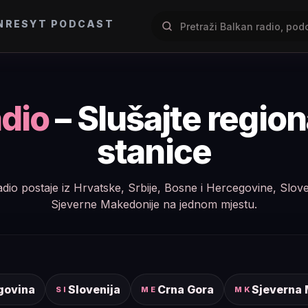
NRES
YT PODCAST
dio
– Slušajte regio
stanice
e radio postaje iz Hrvatske, Srbije, Bosne i Hercegovine, Slov
Sjeverne Makedonije na jednom mjestu.
govina
Slovenija
Crna Gora
Sjeverna
SI
ME
MK