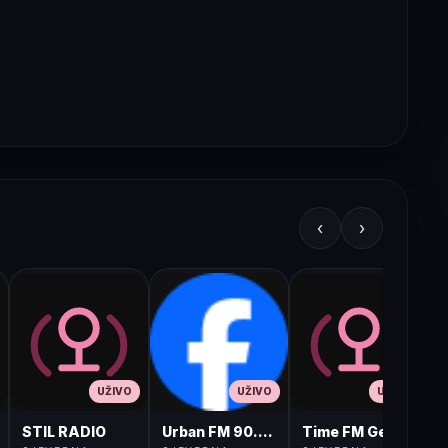
‹
›
UŽIVO
UŽIVO
UŽIVO
STIL RADIO
Urban FM 90.8 Skopje
Time FM Gevgelija