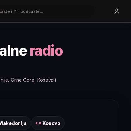
nalne
radio
enije, Crne Gore, Kosova i
 Makedonija
Kosovo
XK