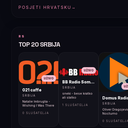
POSJETI HRVATSKU
→
RS
TOP 20 SRBIJA
UŽIVO
UŽIVO
BB Radio Sombor
UŽ
SRBIJA
021 caffe
sneki - bese kratko
SRBIJA
Domus Radi
ali slatko
Natalie Imbruglia -
SRBIJA
1 SLUŠATELJA
Wishing I Was There
Oliver Dragojevi
0 SLUŠATELJA
Nocturno
0 SLUŠATELJ