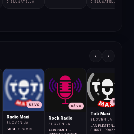
0 SLUŠATELJA
0 SLUŠATELJA
‹
›
UŽIVO
UŽIVO
UŽIVO
L
Toti Maxi
Radio Maxi
r (107.9MHz)
Rock Radio
SLOVENIJA
SLOVENIJA
SLOVENIJA
JAN PLESTENJAK IN
BILBI - SPOMINI
FLIRRT - PRAZNA
AEROSMITH -
POSTELJA