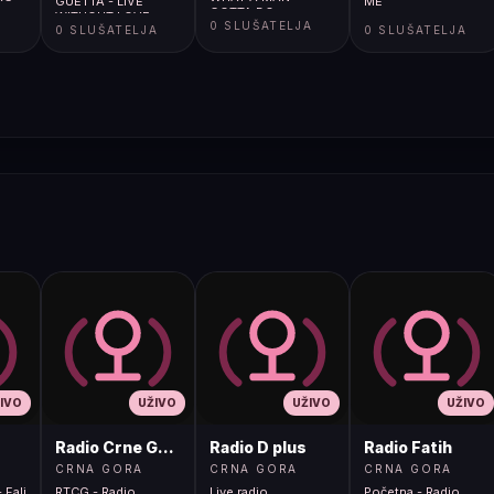
GUETTA - LIVE
ME
GOTTA DO
WITHOUT LOVE
A
0 SLUŠATELJA
0 SLUŠATELJA
0 SLUŠATELJA
IVO
UŽIVO
UŽIVO
UŽIVO
Radio Crne Gore 1
Radio D plus
Radio Fatih
CRNA GORA
CRNA GORA
CRNA GORA
 Fali
RTCG - Radio
Live radio
Početna - Radio