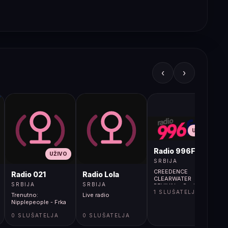
‹
›
UŽIVO
Radio 996FM
UŽIVO
SRBIJA
CREEDENCE
Radio 021
Radio Lola
CLEARWATER
SRBIJA
SRBIJA
REVIVAL - Suzie Q
1 SLUŠATELJA
Trenutno:
Live radio
Nipplepeople - Frka
0 SLUŠATELJA
0 SLUŠATELJA