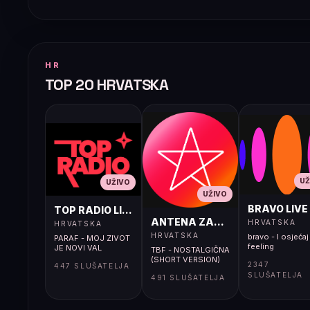
HR
TOP 20 HRVATSKA
UŽ
UŽIVO
UŽIVO
BRAVO LIVE
TOP RADIO LIVE
ANTENA ZAGREB LIVE
HRVATSKA
HRVATSKA
HRVATSKA
bravo - I osjećaj 
PARAF - MOJ ZIVOT
feeling
JE NOVI VAL
TBF - NOSTALGIČNA
(SHORT VERSION)
2347
447 SLUŠATELJA
SLUŠATELJA
491 SLUŠATELJA