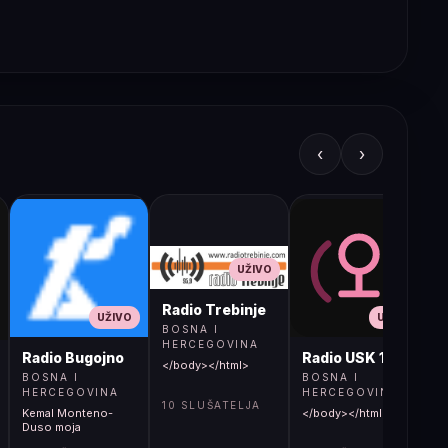
‹
›
UŽIVO
Radio Trebinje
UŽIVO
UŽIVO
BOSNA I
HERCEGOVINA
Radio Bugojno
Radio USK 1
</body></html>
BOSNA I
BOSNA I
HERCEGOVINA
HERCEGOVINA
10 SLUŠATELJA
Kemal Monteno-
</body></html>
S
Duso moja