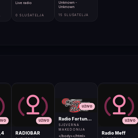
Unknown -
Live radio
Unknown
15 SLUŠATELJA
A
0 SLUŠATELJA
UŽIVO
Radio Fortuna 96.8 FM
IVO
UŽIVO
UŽIVO
SJEVERNA
MAKEDONIJA
,4
RADIOBAR
Radio Meff
</body></html>