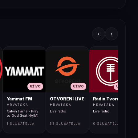
‹
›
UŽIVO
UŽIVO
UŽIVO
JA LIVE
Yammat FM
OTVORENI LIVE
Radio Tvornica
HRVATSKA
HRVATSKA
HRVATSKA
Calvin Harris - Pray
Live radio
Live radio
L
to God (feat HAIM)
1 SLUŠATELJA
53 SLUŠATELJA
0 SLUŠATELJA