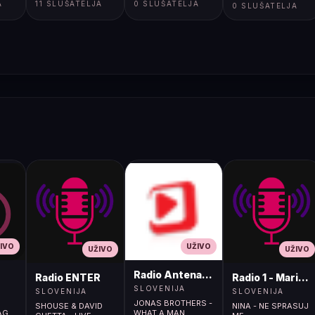
A
11 SLUŠATELJA
0 SLUŠATELJA
</html>
0 SLUŠATELJA
IVO
UŽIVO
UŽIVO
UŽIVO
Radio Antena (105.2MHz)
Radio ENTER
Radio 1 - Maribo
SLOVENIJA
SLOVENIJA
SLOVENIJA
JONAS BROTHERS -
SHOUSE & DAVID
NINA - NE SPRASUJ
TAG
WHAT A MAN