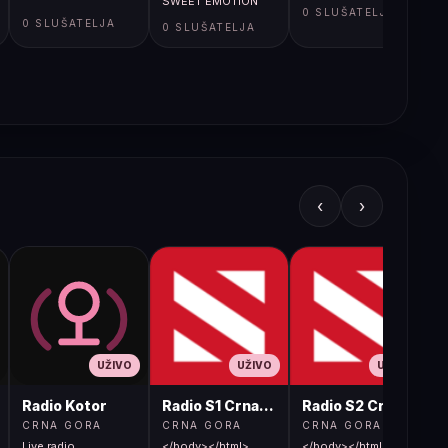
SWEET EMOTION
0 SLUŠATELJA
0 SLUŠATELJA
0 SLUŠATELJA
‹
›
UŽIVO
UŽIVO
UŽIVO
Radio Kotor
Radio S1 Crna Gora
Radio S2 Crna Gora
CRNA GORA
CRNA GORA
CRNA GORA
Live radio
</body></html>
</body></html>