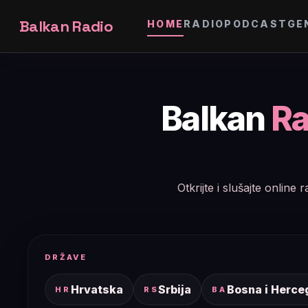
Balkan Radio
HOME
RADIO
PODCAST
GE
Balkan
Ra
Otkrijte i slušajte onlin
DRŽAVE
Hrvatska
Srbija
Bosna i Herce
HR
RS
BA