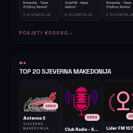
Krewella - Team
ClubFM - Kape
Krewella - Team
(FlyBoy Remix)
radion!
(FlyBoy Remix)
3 SLUŠATELJA
0 SLUŠATELJA
3 SLUŠATELJ
POSJETI KOSOVO
→
MK
TOP 20 SJEVERNA MAKEDONIJA
UŽIVO
UŽ
UŽIVO
Antenna 5
SJEVERNA
Lider FM 107
MAKEDONIJA
Club Radio - Skopje, Mcedonia