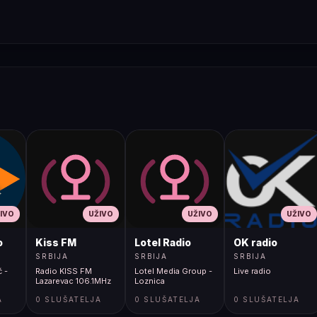
IVO
UŽIVO
UŽIVO
UŽIVO
o
Kiss FM
Lotel Radio
OK radio
SRBIJA
SRBIJA
SRBIJA
ć -
Radio KISS FM
Lotel Media Group -
Live radio
Lazarevac 106.1MHz
Loznica
A
0 SLUŠATELJA
0 SLUŠATELJA
0 SLUŠATELJA