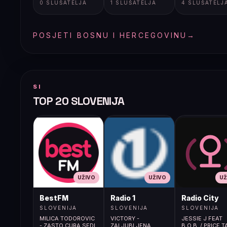
0 SLUŠATELJA
1 SLUŠATELJA
4 SLUŠATELJ
POSJETI BOSNU I HERCEGOVINU
→
SI
TOP 20 SLOVENIJA
UŽIVO
UŽIVO
UŽ
BestFM
Radio 1
Radio City
SLOVENIJA
SLOVENIJA
SLOVENIJA
MILICA TODOROVIC
VICTORY -
JESSIE J FEAT
- ZASTO CURA SEDI
ZALJUBLJENA
B.O.B. / PRICE 