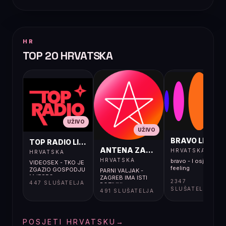
HR
TOP 20 HRVATSKA
UŽIVO
UŽIVO
UŽIVO
BRAVO LIVE
TOP RADIO LIVE
ANTENA ZAGREB LIVE
HRVATSKA
HRVATSKA
HRVATSKA
bravo - I osjećaj i
VIDEOSEX - TKO JE
feeling
ZGAZIO GOSPODJU
PARNI VALJAK -
MJESEC
ZAGREB IMA ISTI
2347
447 SLUŠATELJA
POZIVNI
SLUŠATELJA
491 SLUŠATELJA
POSJETI HRVATSKU
→