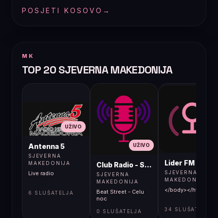
POSJETI KOSOVO
→
MK
TOP 20 SJEVERNA MAKEDONIJA
UŽIVO
UŽIVO
UŽIVO
Antenna 5
SJEVERNA
Lider FM 107,4
MAKEDONIJA
Club Radio - Skopje, Mcedonia
SJEVERNA
Live radio
SJEVERNA
MAKEDONIJA
MAKEDONIJA
</body></html>
Beat Street - Celu
6 SLUŠATELJA
noc
34 SLUŠATELJA
0 SLUŠATELJA