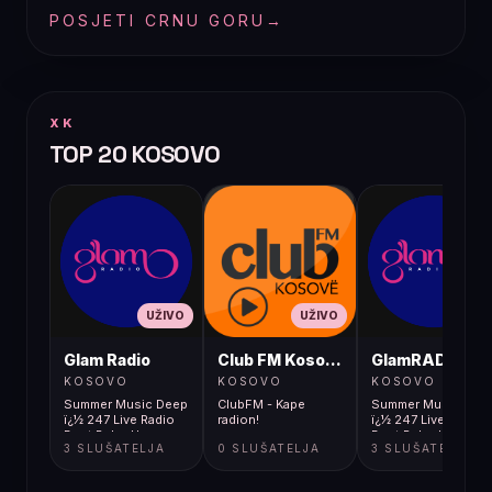
POSJETI CRNU GORU
→
XK
TOP 20 KOSOVO
UŽIVO
UŽIVO
UŽIVO
Glam Radio
Club FM Kosovë
GlamRADIO
KOSOVO
KOSOVO
KOSOVO
Summer Music Deep
ClubFM - Kape
Summer Music Dee
ï¿½ 247 Live Radio
radion!
ï¿½ 247 Live Radio
Best Relax Hou
Best Relax Hou
3 SLUŠATELJA
0 SLUŠATELJA
3 SLUŠATELJA