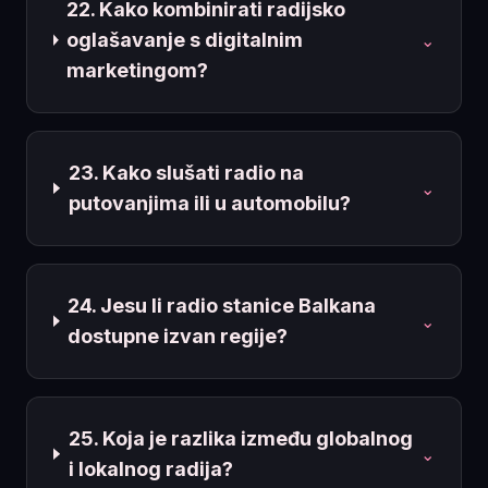
22. Kako kombinirati radijsko
oglašavanje s digitalnim
⌄
marketingom?
23. Kako slušati radio na
⌄
putovanjima ili u automobilu?
24. Jesu li radio stanice Balkana
⌄
dostupne izvan regije?
25. Koja je razlika između globalnog
⌄
i lokalnog radija?