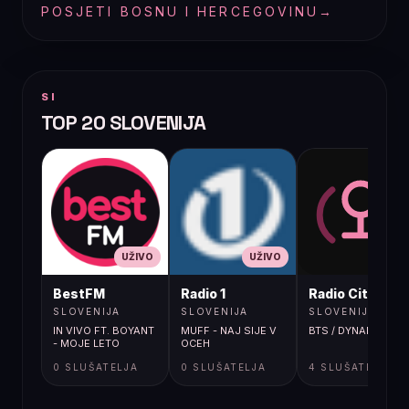
POSJETI BOSNU I HERCEGOVINU
→
SI
TOP 20 SLOVENIJA
UŽIVO
UŽIVO
UŽIVO
BestFM
Radio 1
Radio City
SLOVENIJA
SLOVENIJA
SLOVENIJA
IN VIVO FT. BOYANT
MUFF - NAJ SIJE V
BTS / DYNAMITE
- MOJE LETO
OCEH
0 SLUŠATELJA
0 SLUŠATELJA
4 SLUŠATELJA