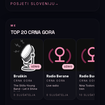
POSJETI SLOVENIJU
→
ME
TOP 20 CRNA GORA
UŽIVO
UŽIVO
UŽIVO
Bruškin
Radio Berane
Radio Budva
CRNA GORA
CRNA GORA
CRNA GORA
The Stills-Young
Live radio
Nina Todorovic - Fal
Band - Let it Shine
tren
[1yN]
0 SLUŠATELJA
0 SLUŠATELJA
10 SLUŠATELJA