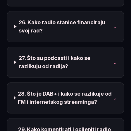
26. Kako radio stanice financiraju
⌄
svoj rad?
27. Što su podcasti i kako se
⌄
razlikuju od radija?
28. Što je DAB+ i kako se razlikuje od
⌄
FM i internetskog streaminga?
29. Kako komentirati i ocijeniti radio