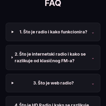
FAQ
1. Što je radio i kako funkcionira?
⌄
2. Što je internetski radio i kako se
⌄
razlikuje od klasičnog FM-a?
3. Što je web radio?
⌄
4. Što je HD Radio i kako se razlikuje