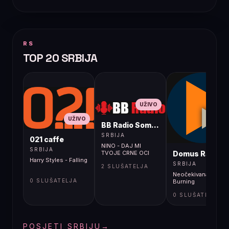
RS
TOP 20 SRBIJA
UŽIVO
UŽIVO
BB Radio Sombor
UŽIVO
SRBIJA
021 caffe
NINO - DAJ MI
SRBIJA
Domus Radio
TVOJE CRNE OCI
Harry Styles - Falling
SRBIJA
2 SLUŠATELJA
Neočekivana Sila -
0 SLUŠATELJA
Burning
0 SLUŠATELJA
POSJETI SRBIJU
→