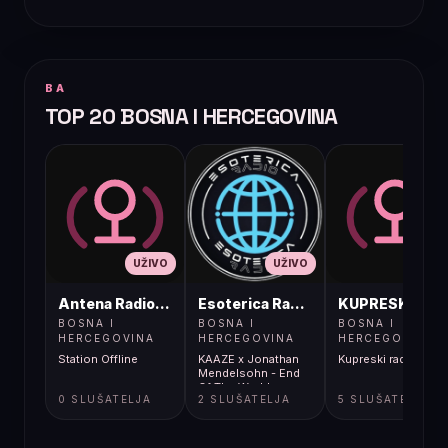
BA
TOP 20 BOSNA I HERCEGOVINA
UŽIVO
UŽIVO
UŽIVO
Antena Radio, Jelah Tešanj
Esoterica Radio S1
KUPRESKIRAD
BOSNA I
BOSNA I
BOSNA I
HERCEGOVINA
HERCEGOVINA
HERCEGOVINA
Station Offline
KAAZE x Jonathan
Kupreski radio
Mendelsohn - End
Of The World
0 SLUŠATELJA
2 SLUŠATELJA
5 SLUŠATELJA