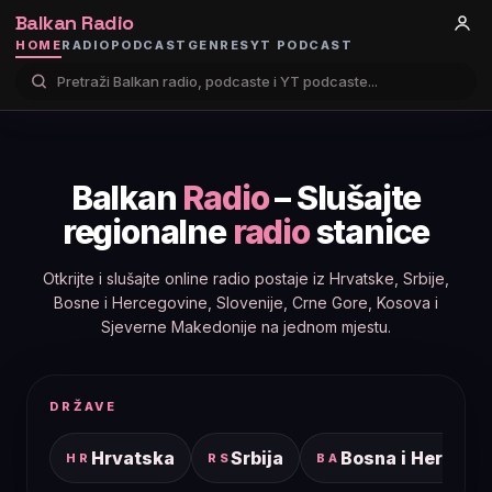
Balkan Radio
HOME
RADIO
PODCAST
GENRES
YT PODCAST
Balkan
Radio
– Slušajte
regionalne
radio
stanice
Otkrijte i slušajte online radio postaje iz Hrvatske, Srbije,
Bosne i Hercegovine, Slovenije, Crne Gore, Kosova i
Sjeverne Makedonije na jednom mjestu.
DRŽAVE
Hrvatska
Srbija
Bosna i Hercego
HR
RS
BA