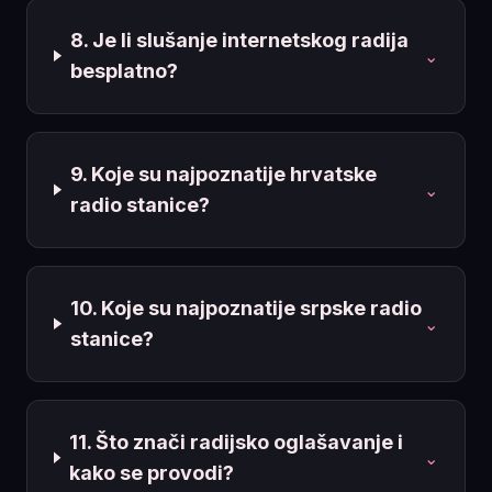
8. Je li slušanje internetskog radija
⌄
besplatno?
9. Koje su najpoznatije hrvatske
⌄
radio stanice?
10. Koje su najpoznatije srpske radio
⌄
stanice?
11. Što znači radijsko oglašavanje i
⌄
kako se provodi?