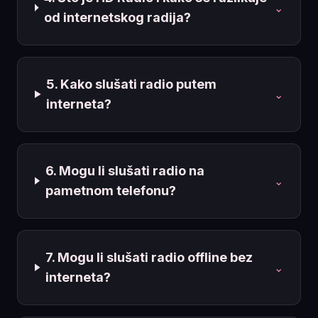
⌄
od internetskog radija?
5. Kako slušati radio putem
⌄
interneta?
6. Mogu li slušati radio na
⌄
pametnom telefonu?
7. Mogu li slušati radio offline bez
⌄
interneta?