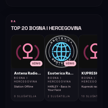
BA
TOP 20 BOSNA I HERCEGOVINA
UŽIVO
UŽIVO
UŽIVO
Antena Radio, Jelah Tešanj
Esoterica Radio S1
KUPRESKIRAD
BOSNA I
BOSNA I
BOSNA I
HERCEGOVINA
HERCEGOVINA
HERCEGOVINA
Station Offline
H4RLEY - Bass In
Kupreski radio
Your Face
0 SLUŠATELJA
2 SLUŠATELJA
10 SLUŠATELJA