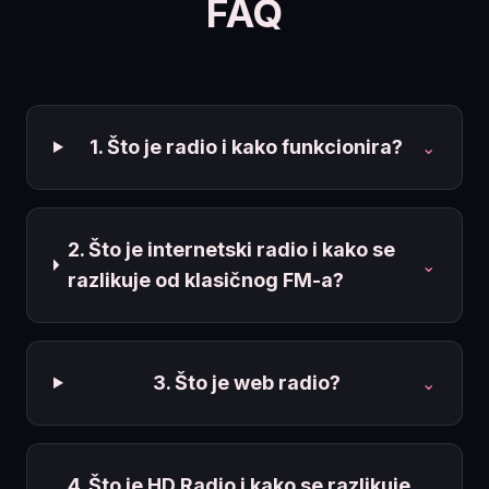
FAQ
1. Što je radio i kako funkcionira?
⌄
2. Što je internetski radio i kako se
⌄
razlikuje od klasičnog FM-a?
3. Što je web radio?
⌄
4. Što je HD Radio i kako se razlikuje