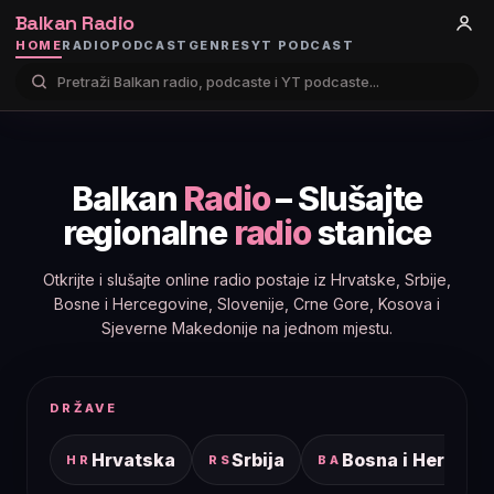
Balkan Radio
HOME
RADIO
PODCAST
GENRES
YT PODCAST
Balkan
Radio
– Slušajte
regionalne
radio
stanice
Otkrijte i slušajte online radio postaje iz Hrvatske, Srbije,
Bosne i Hercegovine, Slovenije, Crne Gore, Kosova i
Sjeverne Makedonije na jednom mjestu.
DRŽAVE
Hrvatska
Srbija
Bosna i Hercego
HR
RS
BA