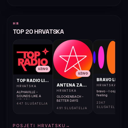
HR
TOP 20 HRVATSKA
UŽIVO
UŽIVO
UŽIVO
BRAVO LIVE
TOP RADIO LIVE
ANTENA ZAGREB LIVE
HRVATSKA
HRVATSKA
HRVATSKA
bravo - I osjećaj i
ALPHAVILLE -
feeling
SOUNDS LIKE A
GLOCKENBACH -
MELODY
BETTER DAYS
2347
447 SLUŠATELJA
SLUŠATELJA
491 SLUŠATELJA
POSJETI HRVATSKU
→