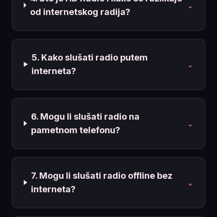
⌄
od internetskog radija?
5. Kako slušati radio putem
⌄
interneta?
6. Mogu li slušati radio na
⌄
pametnom telefonu?
7. Mogu li slušati radio offline bez
⌄
interneta?