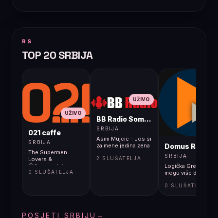
RS
TOP 20 SRBIJA
UŽIVO
UŽIVO
BB Radio Sombor
UŽIVO
SRBIJA
021 caffe
Asim Mujcic - Jos si
SRBIJA
Domus Radio
za mene jedina zena
The Supermen
SRBIJA
2 SLUŠATELJA
Lovers &
@Onerepublic -
Logička Greška - Ne
0 SLUŠATELJA
Starlight (The Fame)
mogu više da živim
ovde
0 SLUŠATELJA
POSJETI SRBIJU
→