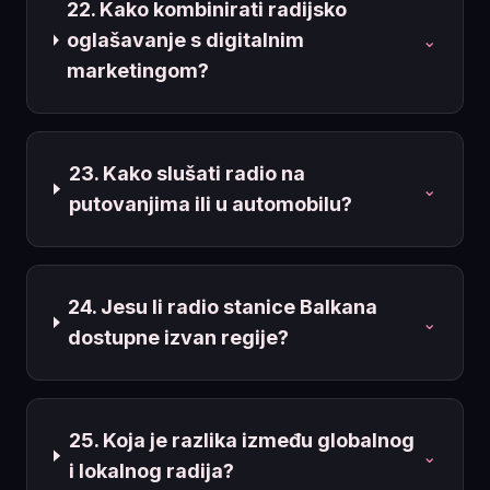
22. Kako kombinirati radijsko
oglašavanje s digitalnim
⌄
marketingom?
23. Kako slušati radio na
⌄
putovanjima ili u automobilu?
24. Jesu li radio stanice Balkana
⌄
dostupne izvan regije?
25. Koja je razlika između globalnog
⌄
i lokalnog radija?