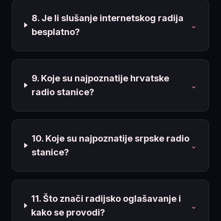
8. Je li slušanje internetskog radija
⌄
besplatno?
9. Koje su najpoznatije hrvatske
⌄
radio stanice?
10. Koje su najpoznatije srpske radio
⌄
stanice?
11. Što znači radijsko oglašavanje i
⌄
kako se provodi?