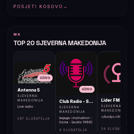
POSJETI KOSOVO
→
MK
TOP 20 SJEVERNA MAKEDONIJA
UŽIVO
UŽIVO
UŽIVO
Antenna 5
SJEVERNA
Lider FM 107,4
MAKEDONIJA
Club Radio - Skopje, Mcedonia
SJEVERNA
Live radio
SJEVERNA
MAKEDONIJA
MAKEDONIJA
</body></html>
bajaga i instruktori -
287 SLUŠATELJA
tisina - (audio 1988)
34 SLUŠATELJA
0 SLUŠATELJA