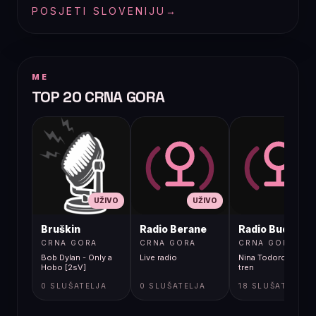
POSJETI SLOVENIJU
→
ME
TOP 20 CRNA GORA
UŽIVO
UŽIVO
UŽIVO
Bruškin
Radio Berane
Radio Budva
CRNA GORA
CRNA GORA
CRNA GORA
Bob Dylan - Only a
Live radio
Nina Todorovic - Fal
Hobo [2sV]
tren
0 SLUŠATELJA
0 SLUŠATELJA
18 SLUŠATELJA