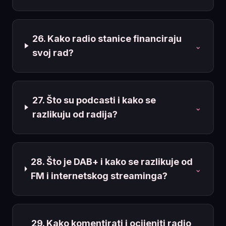
26. Kako radio stanice financiraju
⌄
svoj rad?
27. Što su podcasti i kako se
⌄
razlikuju od radija?
28. Što je DAB+ i kako se razlikuje od
⌄
FM i internetskog streaminga?
29. Kako komentirati i ocijeniti radio