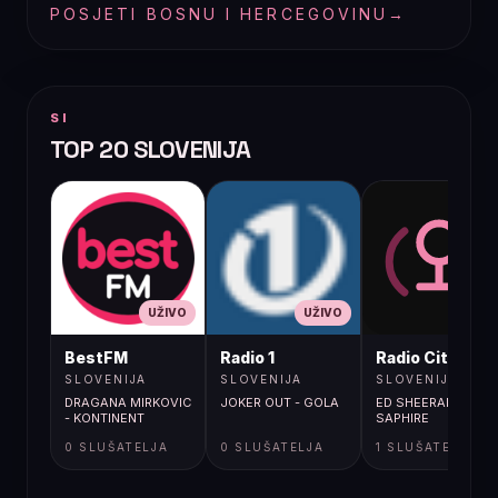
POSJETI BOSNU I HERCEGOVINU
→
SI
TOP 20 SLOVENIJA
UŽIVO
UŽIVO
UŽIVO
BestFM
Radio 1
Radio City
SLOVENIJA
SLOVENIJA
SLOVENIJA
DRAGANA MIRKOVIC
JOKER OUT - GOLA
ED SHEERAN /
- KONTINENT
SAPHIRE
0 SLUŠATELJA
0 SLUŠATELJA
1 SLUŠATELJA