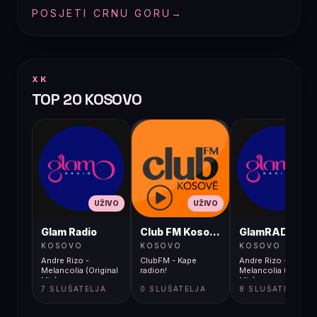
POSJETI CRNU GORU
→
XK
TOP 20 KOSOVO
UŽIVO
UŽIVO
UŽIVO
Glam Radio
Club FM Kosovë
GlamRADIO
KOSOVO
KOSOVO
KOSOVO
Andre Rizo -
ClubFM - Kape
Andre Rizo -
Melancolia (Original
radion!
Melancolia (Original
Mix)
Mix)
7 SLUŠATELJA
0 SLUŠATELJA
8 SLUŠATELJA