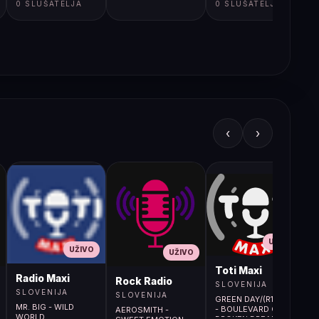
0 SLUŠATELJA
0 SLUŠATELJA
‹
›
UŽIVO
UŽIVO
UŽIVO
L
Toti Maxi
Radio Maxi
r (107.9MHz)
Rock Radio
SLOVENIJA
SLOVENIJA
SLOVENIJA
GREEN DAY/(R1 CUT)
MR. BIG - WILD
- BOULEVARD OF
AEROSMITH -
WORLD
BROKEN DREAMS