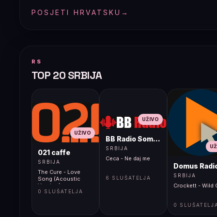
POSJETI HRVATSKU
→
RS
TOP 20 SRBIJA
UŽIVO
UŽIVO
BB Radio Sombor
UŽ
SRBIJA
021 caffe
Ceca - Ne daj me
SRBIJA
Domus Radi
The Cure - Love
SRBIJA
6 SLUŠATELJA
Song (Acoustic
Version)
Crockett - Wild 
0 SLUŠATELJA
0 SLUŠATELJ