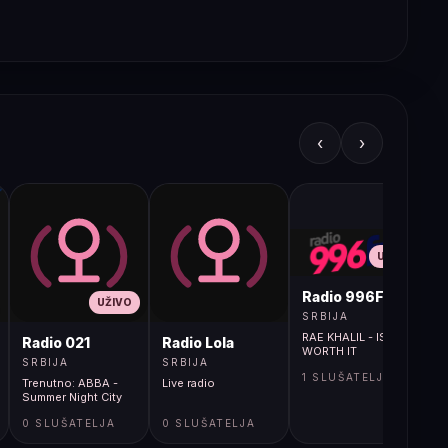
‹
›
UŽIVO
Radio 996FM
UŽIVO
SRBIJA
RAE KHALIL - IS IT
Radio 021
Radio Lola
WORTH IT
SRBIJA
SRBIJA
1 SLUŠATELJA
Trenutno: ABBA -
Live radio
Summer Night City
0 SLUŠATELJA
0 SLUŠATELJA