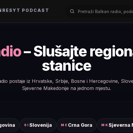
NRES
YT PODCAST
dio
– Slušajte regio
stanice
e radio postaje iz Hrvatske, Srbije, Bosne i Hercegovine, Slov
Sjeverne Makedonije na jednom mjestu.
govina
Slovenija
Crna Gora
Sjeverna
SI
ME
MK