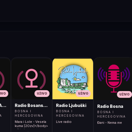
IVO
UŽIVO
UŽIVO
UŽIVO
ADIO
Radio Bosanski Brod
Radio Ljubuški
Radio Bosna
BOSNA I
BOSNA I
BOSNA I
A
HERCEGOVINA
HERCEGOVINA
HERCEGOVINA
Mara i Lole - Vesela
Live radio
Đani - Nema me
kuma [2Ozv]</body>
</html>