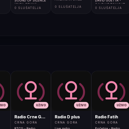
SOUND OF SILENCE
DAVID GUETTA -
(CYRIL REMIX)
SAVE ME TONIGHT
A
0 SLUŠATELJA
0 SLUŠATELJA
0 SLUŠATELJA
IVO
UŽIVO
UŽIVO
UŽIVO
Radio Crne Gore 1
Radio D plus
Radio Fatih
CRNA GORA
CRNA GORA
CRNA GORA
RTCG - Radio
Live radio
Početna - Radio