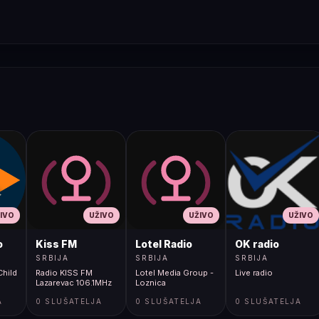
IVO
UŽIVO
UŽIVO
UŽIVO
o
Kiss FM
Lotel Radio
OK radio
SRBIJA
SRBIJA
SRBIJA
Child
Radio KISS FM
Lotel Media Group -
Live radio
Lazarevac 106.1MHz
Loznica
A
0 SLUŠATELJA
0 SLUŠATELJA
0 SLUŠATELJA