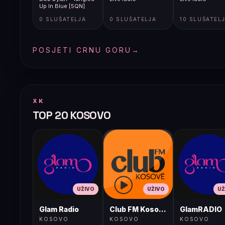
Up In Blue [5QN]
0 SLUŠATELJA
0 SLUŠATELJA
10 SLUŠATEL
POSJETI CRNU GORU
→
XK
TOP 20 KOSOVO
UŽIVO
UŽIVO
UŽ
Glam Radio
Club FM Kosovë
GlamRADIO
KOSOVO
KOSOVO
KOSOVO