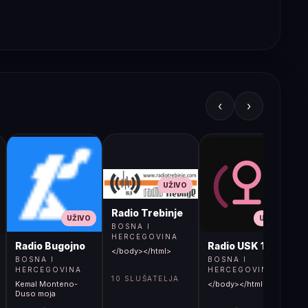
‹
›
UŽIVO
Radio Trebinje
UŽIVO
UŽIVO
BOSNA I
HERCEGOVINA
Radio Bugojno
Radio USK 1
</body></html>
BOSNA I
BOSNA I
HERCEGOVINA
HERCEGOVINA
10 SLUŠATELJA
Kemal Monteno-
</body></html>
S
Duso moja