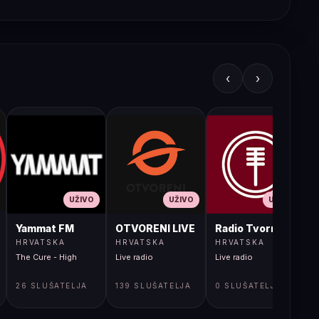
‹
›
UŽIVO
UŽIVO
UŽIVO
JA LIVE
Yammat FM
OTVORENI LIVE
Radio Tvornica
HRVATSKA
HRVATSKA
HRVATSKA
The Cure - High
Live radio
Live radio
L
26 SLUŠATELJA
139 SLUŠATELJA
0 SLUŠATELJA