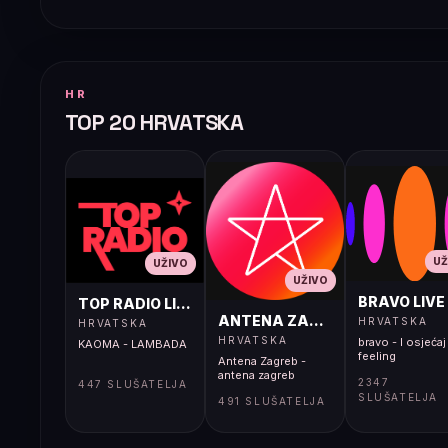
HR
TOP 20 HRVATSKA
UŽ
UŽIVO
UŽIVO
BRAVO LIVE
TOP RADIO LIVE
ANTENA ZAGREB LIVE
HRVATSKA
HRVATSKA
HRVATSKA
bravo - I osjećaj 
KAOMA - LAMBADA
feeling
Antena Zagreb -
antena zagreb
2347
447 SLUŠATELJA
SLUŠATELJA
491 SLUŠATELJA