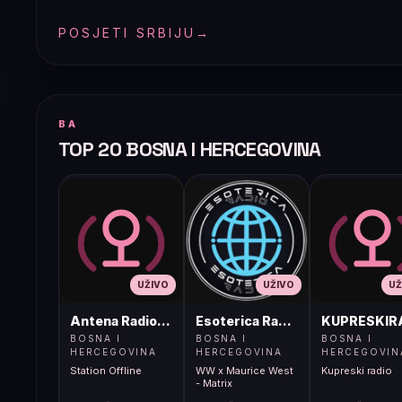
POSJETI SRBIJU
→
BA
TOP 20 BOSNA I HERCEGOVINA
UŽIVO
UŽIVO
UŽ
Antena Radio, Jelah Tešanj
Esoterica Radio S1
KUPRESKIR
BOSNA I
BOSNA I
BOSNA I
HERCEGOVINA
HERCEGOVINA
HERCEGOVIN
Station Offline
WW x Maurice West
Kupreski radio
- Matrix