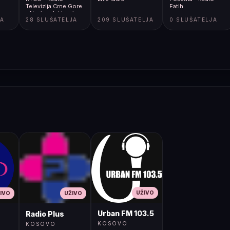
Televizija Crne Gore
Fatih
- Nacionalni javni
JA
28 SLUŠATELJA
209 SLUŠATELJA
0 SLUŠATELJA
servis
UŽIVO
IVO
UŽIVO
Urban FM 103.5
Radio Plus
KOSOVO
KOSOVO