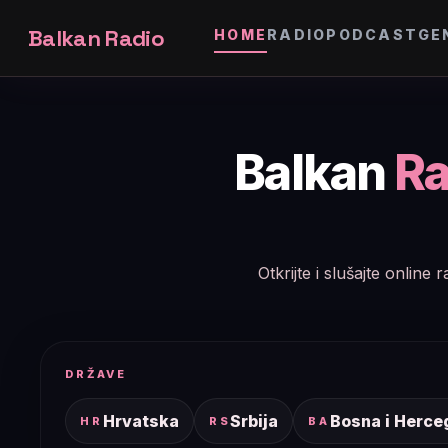
Balkan Radio
HOME
RADIO
PODCAST
GE
Balkan
Ra
Otkrijte i slušajte onlin
DRŽAVE
Hrvatska
Srbija
Bosna i Herce
HR
RS
BA