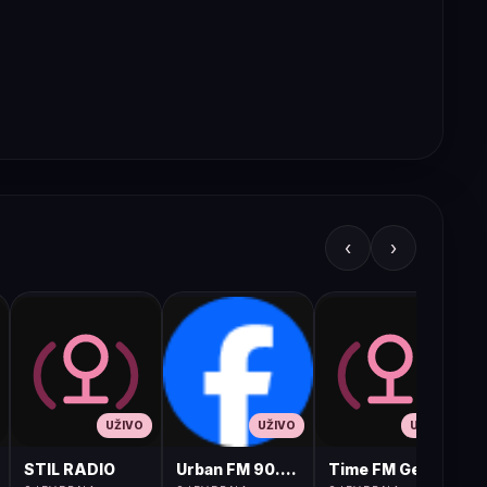
‹
›
UŽIVO
UŽIVO
UŽIVO
STIL RADIO
Urban FM 90.8 Skopje
Time FM Gevgelija