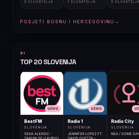
0 SLUŠATELJA
1 SLUŠATELJA
6 SLUŠATELJ
POSJETI BOSNU I HERCEGOVINU
→
SI
TOP 20 SLOVENIJA
UŽIVO
UŽIVO
UŽ
BestFM
Radio 1
Radio City
SLOVENIJA
SLOVENIJA
SLOVENIJA
SEKA ALEKSIC -
JENNIFER LOPEZ FT.
NEA / SOME SA
ZAKUNI SE U KURVU
DAVID GUETTA -