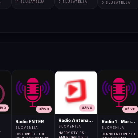
A
11 SLUŠATELJA
0 SLUŠATELJA
0 SLUŠATELJA
IVO
UŽIVO
UŽIVO
UŽIVO
Radio Antena (105.2MHz)
Radio ENTER
Radio 1 - Maribo
SLOVENIJA
SLOVENIJA
SLOVENIJA
Y
HARRY STYLES -
DISTURBED - THE
JENNIFER LOPEZ FT.
AMERICAN GIRLS