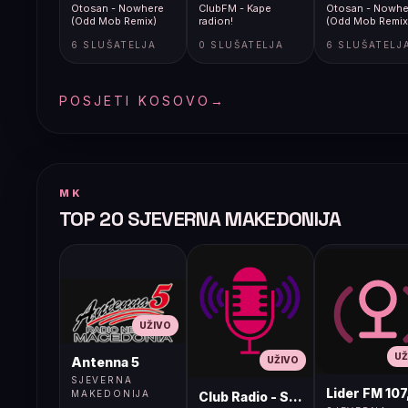
Otosan - Nowhere
ClubFM - Kape
Otosan - Nowhe
(Odd Mob Remix)
radion!
(Odd Mob Remix
6 SLUŠATELJA
0 SLUŠATELJA
6 SLUŠATELJ
POSJETI KOSOVO
→
MK
TOP 20 SJEVERNA MAKEDONIJA
UŽIVO
UŽ
UŽIVO
Antenna 5
SJEVERNA
Lider FM 107
MAKEDONIJA
Club Radio - Skopje, Mcedonia