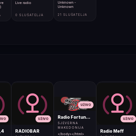
Unknown -
re
Live radio
Unknown
)
21 SLUŠATELJA
A
0 SLUŠATELJA
UŽIVO
Radio Fortuna 96.8 FM
IVO
UŽIVO
UŽIVO
SJEVERNA
MAKEDONIJA
,4
RADIOBAR
Radio Meff
</body></html>