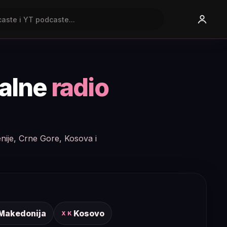
nalne
radio
enije, Crne Gore, Kosova i
 Makedonija
Kosovo
XK