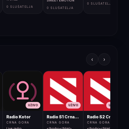
SWEET EMOTION
0 SLUŠATELJA
0 SLUŠATELJA
0 SLUŠATELJA
‹
›
UŽIVO
UŽIVO
UŽIVO
Radio Kotor
Radio S1 Crna Gora
Radio S2 Crna Gora
CRNA GORA
CRNA GORA
CRNA GORA
Live radio
</body></html>
</body></html>