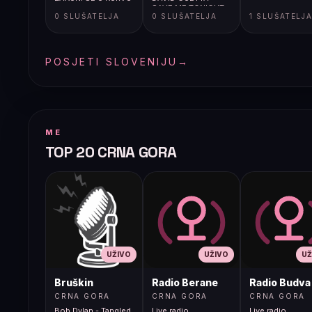
SAVE ME TONIGHT
0 SLUŠATELJA
0 SLUŠATELJA
1 SLUŠATELJ
POSJETI SLOVENIJU
→
ME
TOP 20 CRNA GORA
UŽIVO
UŽIVO
UŽ
Bruškin
Radio Berane
Radio Budva
CRNA GORA
CRNA GORA
CRNA GORA
Bob Dylan - Tangled
Live radio
Live radio