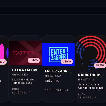
UŽIVO
UŽIVO
IVO
UŽIVO
EXTRA FM LIVE
ENTER ZAGREB LIVE
RADIO DALMACI
HRVATSKA
HRVATSKA
Extra FM - Muzika
HRVATSKA
GRŠE - RIO
i
koja te pokreće
Jessie J, Ariana
Grande, Nicki Minaj -
1986
93 SLUŠATELJA
Bang Bang</body>
SLUŠATELJA
2375
</html>
SLUŠATELJA