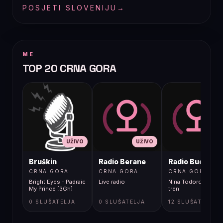
POSJETI SLOVENIJU
→
ME
TOP 20 CRNA GORA
UŽIVO
UŽIVO
UŽIVO
Bruškin
Radio Berane
Radio Budva
CRNA GORA
CRNA GORA
CRNA GORA
Bright Eyes - Padraic
Live radio
Nina Todorovic - Fal
My Prince [3Gh]
tren
0 SLUŠATELJA
0 SLUŠATELJA
12 SLUŠATELJA