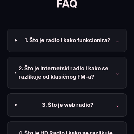
FAQ
1. Što je radio i kako funkcionira?
⌄
2. Što je internetski radio i kako se
⌄
razlikuje od klasičnog FM-a?
3. Što je web radio?
⌄
4. Što je HD Radio i kako se razlikuje