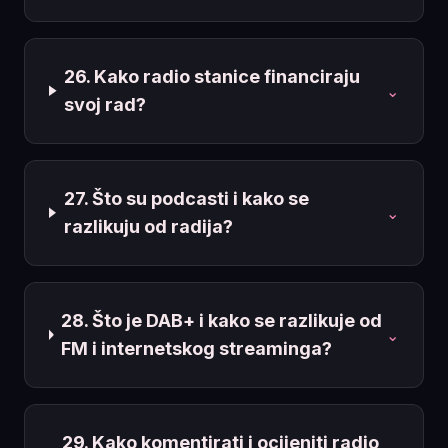
26. Kako radio stanice financiraju
⌄
svoj rad?
27. Što su podcasti i kako se
⌄
razlikuju od radija?
28. Što je DAB+ i kako se razlikuje od
⌄
FM i internetskog streaminga?
29. Kako komentirati i ocijeniti radio