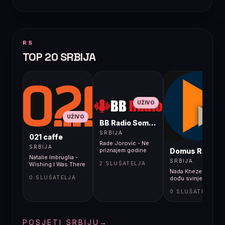
RS
TOP 20 SRBIJA
UŽIVO
UŽIVO
BB Radio Sombor
UŽIVO
SRBIJA
021 caffe
Rade Jorovic - Ne
SRBIJA
Domus Radio
priznajem godine
Natalie Imbruglia -
SRBIJA
2 SLUŠATELJA
Wishing I Was There
Nada Knezević - Kad
0 SLUŠATELJA
dođu svinje
0 SLUŠATELJA
POSJETI SRBIJU
→