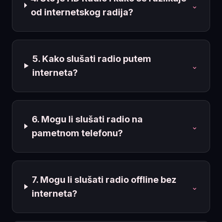
⌄
od internetskog radija?
5. Kako slušati radio putem
⌄
interneta?
6. Mogu li slušati radio na
⌄
pametnom telefonu?
7. Mogu li slušati radio offline bez
⌄
interneta?