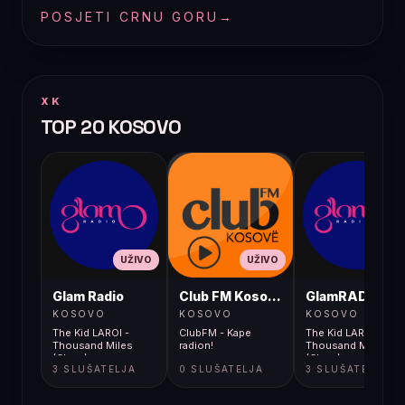
POSJETI CRNU GORU
→
XK
TOP 20 KOSOVO
UŽIVO
UŽIVO
UŽIVO
Glam Radio
Club FM Kosovë
GlamRADIO
KOSOVO
KOSOVO
KOSOVO
The Kid LAROI -
ClubFM - Kape
The Kid LAROI -
Thousand Miles
radion!
Thousand Miles
(Clean)
(Clean)
3 SLUŠATELJA
0 SLUŠATELJA
3 SLUŠATELJA