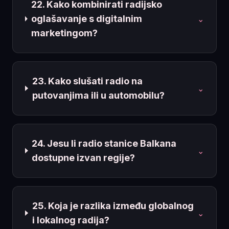
22. Kako kombinirati radijsko
oglašavanje s digitalnim
⌄
marketingom?
23. Kako slušati radio na
⌄
putovanjima ili u automobilu?
24. Jesu li radio stanice Balkana
⌄
dostupne izvan regije?
25. Koja je razlika između globalnog
⌄
i lokalnog radija?