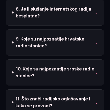
8. Je li slušanje internetskog radija
⌄
besplatno?
9. Koje su najpoznatije hrvatske
⌄
radio stanice?
10. Koje su najpoznatije srpske radio
⌄
stanice?
11. Što znači radijsko oglašavanje i
⌄
kako se provodi?