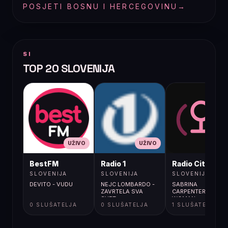
POSJETI BOSNU I HERCEGOVINU
→
SI
TOP 20 SLOVENIJA
UŽIVO
UŽIVO
UŽIVO
BestFM
Radio 1
Radio City
SLOVENIJA
SLOVENIJA
SLOVENIJA
DEVITO - VUDU
NEJC LOMBARDO -
SABRINA
ZAVRTELA SVA
CARPENTER / BUSY
SVET
WOMAN
0 SLUŠATELJA
0 SLUŠATELJA
1 SLUŠATELJA