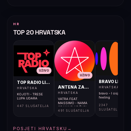
HR
TOP 20 HRVATSKA
UŽIVO
UŽIVO
UŽIVO
BRAVO LIVE
TOP RADIO LIVE
ANTENA ZAGREB LIVE
HRVATSKA
HRVATSKA
HRVATSKA
bravo - I osjećaj i
KOJOTI - TRESE
feeling
LUPA UDARA
VATRA FEAT.
MASSIMO - NAMA
2347
447 SLUŠATELJA
SE NIKUD NE ŽURI
SLUŠATELJA
491 SLUŠATELJA
POSJETI HRVATSKU
→