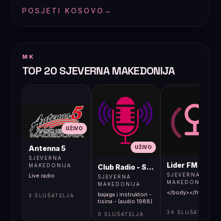
POSJETI KOSOVO
→
MK
TOP 20 SJEVERNA MAKEDONIJA
UŽIVO
UŽIVO
UŽIVO
Antenna 5
SJEVERNA
Lider FM 107,4
MAKEDONIJA
Club Radio - Skopje, Mcedonia
SJEVERNA
Live radio
SJEVERNA
MAKEDONIJA
MAKEDONIJA
</body></html>
bajaga i instruktori -
3 SLUŠATELJA
tisina - (audio 1988)
34 SLUŠATELJA
0 SLUŠATELJA