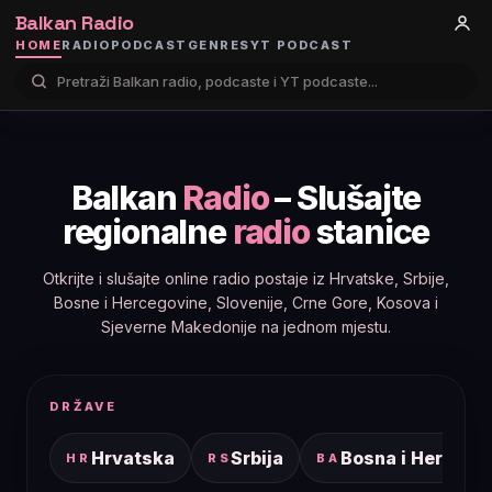
Balkan Radio
HOME
RADIO
PODCAST
GENRES
YT PODCAST
Balkan
Radio
– Slušajte
regionalne
radio
stanice
Otkrijte i slušajte online radio postaje iz Hrvatske, Srbije,
Bosne i Hercegovine, Slovenije, Crne Gore, Kosova i
Sjeverne Makedonije na jednom mjestu.
DRŽAVE
Hrvatska
Srbija
Bosna i Hercego
HR
RS
BA