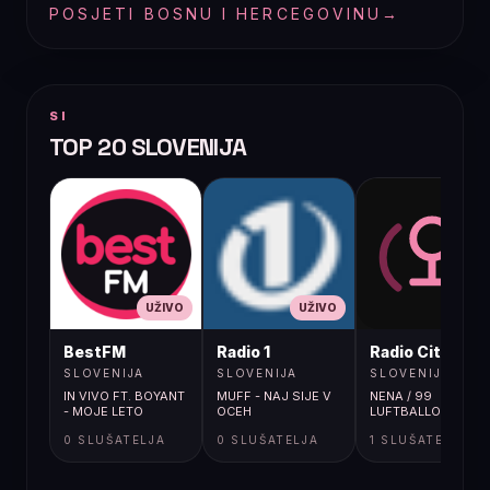
POSJETI BOSNU I HERCEGOVINU
→
SI
TOP 20 SLOVENIJA
UŽIVO
UŽIVO
UŽIVO
BestFM
Radio 1
Radio City
SLOVENIJA
SLOVENIJA
SLOVENIJA
IN VIVO FT. BOYANT
MUFF - NAJ SIJE V
NENA / 99
- MOJE LETO
OCEH
LUFTBALLONS
0 SLUŠATELJA
0 SLUŠATELJA
1 SLUŠATELJA