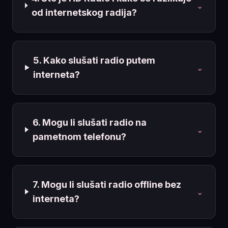
⌄
od internetskog radija?
5. Kako slušati radio putem
⌄
interneta?
6. Mogu li slušati radio na
⌄
pametnom telefonu?
7. Mogu li slušati radio offline bez
⌄
interneta?