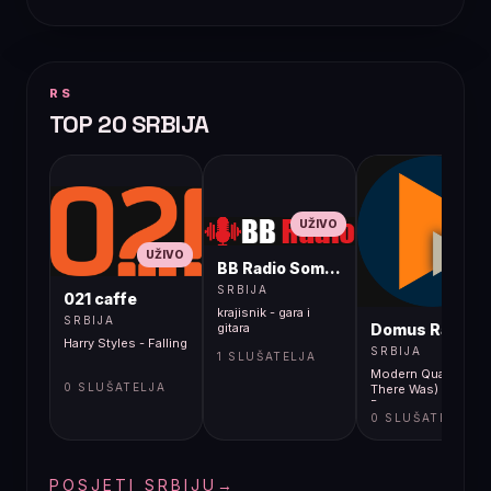
RS
TOP 20 SRBIJA
UŽIVO
UŽIVO
BB Radio Sombor
UŽIVO
SRBIJA
021 caffe
krajisnik - gara i
SRBIJA
Domus Radio
gitara
Harry Styles - Falling
SRBIJA
1 SLUŠATELJA
Modern Quartet - (If
0 SLUŠATELJA
There Was) No
Reason
0 SLUŠATELJA
POSJETI SRBIJU
→