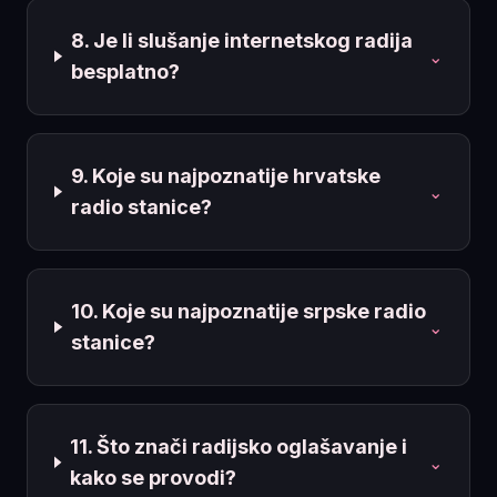
8. Je li slušanje internetskog radija
⌄
besplatno?
9. Koje su najpoznatije hrvatske
⌄
radio stanice?
10. Koje su najpoznatije srpske radio
⌄
stanice?
11. Što znači radijsko oglašavanje i
⌄
kako se provodi?