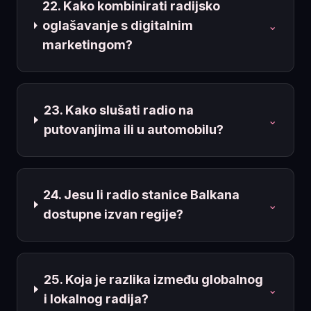
22. Kako kombinirati radijsko
oglašavanje s digitalnim
⌄
marketingom?
23. Kako slušati radio na
⌄
putovanjima ili u automobilu?
24. Jesu li radio stanice Balkana
⌄
dostupne izvan regije?
25. Koja je razlika između globalnog
⌄
i lokalnog radija?