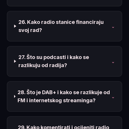
26. Kako radio stanice financiraju
⌄
svoj rad?
27. Što su podcasti i kako se
⌄
razlikuju od radija?
28. Što je DAB+ i kako se razlikuje od
⌄
FM i internetskog streaminga?
29. Kako komentirati i ocijeniti radio