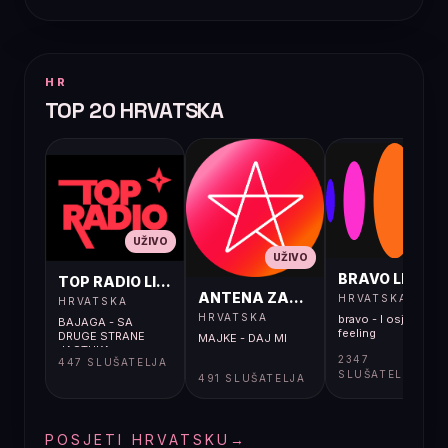
HR
TOP 20 HRVATSKA
UŽIVO
UŽIVO
UŽIVO
BRAVO LIVE
TOP RADIO LIVE
ANTENA ZAGREB LIVE
HRVATSKA
HRVATSKA
HRVATSKA
bravo - I osjećaj i
BAJAGA - SA
feeling
DRUGE STRANE
MAJKE - DAJ MI
JASTUKA
2347
447 SLUŠATELJA
SLUŠATELJA
491 SLUŠATELJA
POSJETI HRVATSKU
→