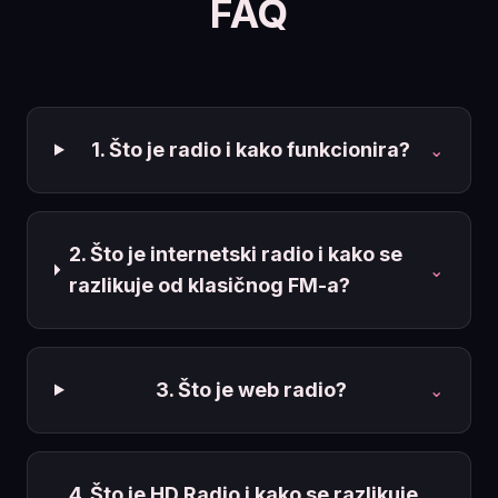
FAQ
1. Što je radio i kako funkcionira?
⌄
2. Što je internetski radio i kako se
⌄
razlikuje od klasičnog FM-a?
3. Što je web radio?
⌄
4. Što je HD Radio i kako se razlikuje