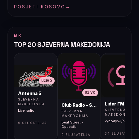
POSJETI KOSOVO
→
MK
TOP 20 SJEVERNA MAKEDONIJA
UŽIVO
UŽIVO
UŽIVO
Antenna 5
SJEVERNA
Lider FM 107,4
MAKEDONIJA
Club Radio - Skopje, Mcedonia
SJEVERNA
Live radio
SJEVERNA
MAKEDONIJA
MAKEDONIJA
</body></html>
Beat Street -
9 SLUŠATELJA
Opsesija
34 SLUŠATELJA
0 SLUŠATELJA