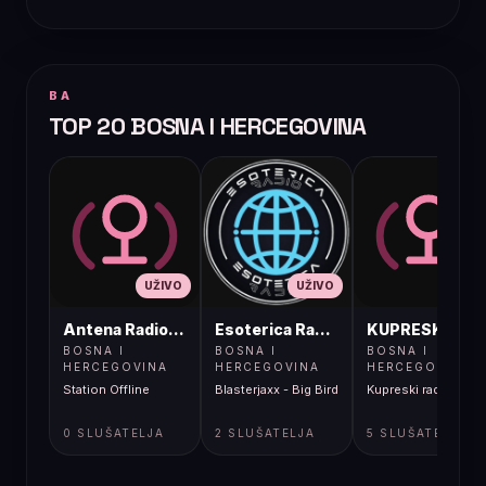
BA
TOP 20 BOSNA I HERCEGOVINA
UŽIVO
UŽIVO
UŽIVO
Antena Radio, Jelah Tešanj
Esoterica Radio S1
KUPRESKIRAD
BOSNA I
BOSNA I
BOSNA I
HERCEGOVINA
HERCEGOVINA
HERCEGOVINA
Station Offline
Blasterjaxx - Big Bird
Kupreski radio
0 SLUŠATELJA
2 SLUŠATELJA
5 SLUŠATELJA