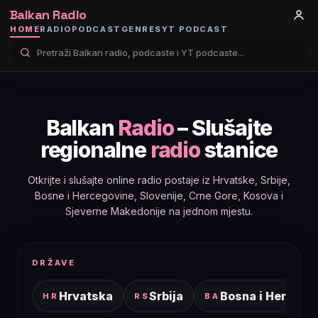
Balkan Radio
HOME
RADIO
PODCAST
GENRES
YT PODCAST
Balkan
Radio
– Slušajte
regionalne
radio
stanice
Otkrijte i slušajte online radio postaje iz Hrvatske, Srbije,
Bosne i Hercegovine, Slovenije, Crne Gore, Kosova i
Sjeverne Makedonije na jednom mjestu.
DRŽAVE
Hrvatska
Srbija
Bosna i Hercego
HR
RS
BA