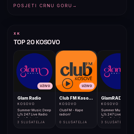
POSJETI CRNU GORU
→
XK
TOP 20 KOSOVO
UŽIVO
UŽIVO
UŽIVO
Glam Radio
Club FM Kosovë
GlamRADIO
KOSOVO
KOSOVO
KOSOVO
Summer Music Deep
ClubFM - Kape
Summer Music Dee
ï¿½ 247 Live Radio
radion!
ï¿½ 247 Live Radio
Best Relax Hou
Best Relax Hou
3 SLUŠATELJA
0 SLUŠATELJA
3 SLUŠATELJA