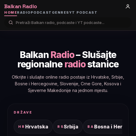
Balkan Radio
HOME
RADIO
PODCAST
GENRES
YT PODCAST
Balkan
Radio
– Slušajte
regionalne
radio
stanice
Otkrijte i slušajte online radio postaje iz Hrvatske, Srbije,
Bosne i Hercegovine, Slovenije, Crne Gore, Kosova i
Sjeverne Makedonije na jednom mjestu.
DRŽAVE
Hrvatska
Srbija
Bosna i Hercego
HR
RS
BA