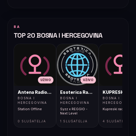
BA
TOP 20 BOSNA I HERCEGOVINA
UŽIVO
UŽIVO
UŽIVO
Antena Radio, Jelah Tešanj
Esoterica Radio S1
KUPRESKIRAD
BOSNA I
BOSNA I
BOSNA I
HERCEGOVINA
HERCEGOVINA
HERCEGOVINA
Station Offline
Syzz x REGGIO -
Kupreski radio
Next Level
0 SLUŠATELJA
1 SLUŠATELJA
4 SLUŠATELJA