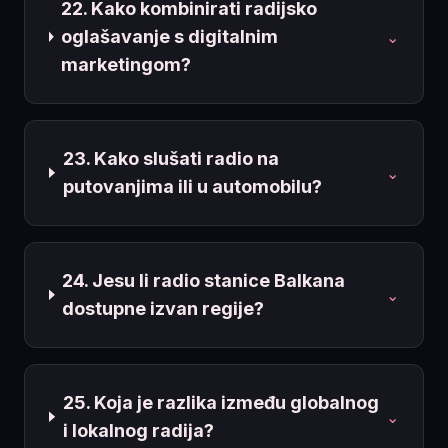
22. Kako kombinirati radijsko
oglašavanje s digitalnim
⌄
marketingom?
23. Kako slušati radio na
⌄
putovanjima ili u automobilu?
24. Jesu li radio stanice Balkana
⌄
dostupne izvan regije?
25. Koja je razlika između globalnog
⌄
i lokalnog radija?