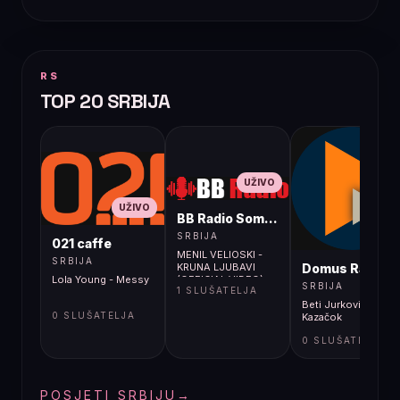
RS
TOP 20 SRBIJA
UŽIVO
UŽIVO
BB Radio Sombor
UŽIVO
SRBIJA
021 caffe
MENIL VELIOSKI -
SRBIJA
Domus Radio
KRUNA LJUBAVI
Lola Young - Messy
(OFFICIAL VIDEO)
SRBIJA
1 SLUŠATELJA
Beti Jurković -
0 SLUŠATELJA
Kazačok
0 SLUŠATELJA
POSJETI SRBIJU
→