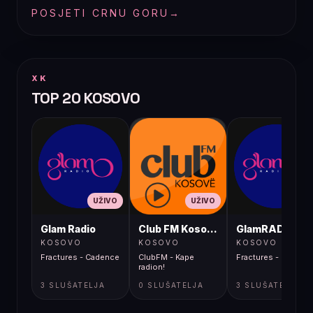
POSJETI CRNU GORU
→
XK
TOP 20 KOSOVO
UŽIVO
UŽIVO
UŽIVO
Glam Radio
Club FM Kosovë
GlamRADIO
KOSOVO
KOSOVO
KOSOVO
Fractures - Cadence
ClubFM - Kape
Fractures - Cadenc
radion!
3 SLUŠATELJA
0 SLUŠATELJA
3 SLUŠATELJA