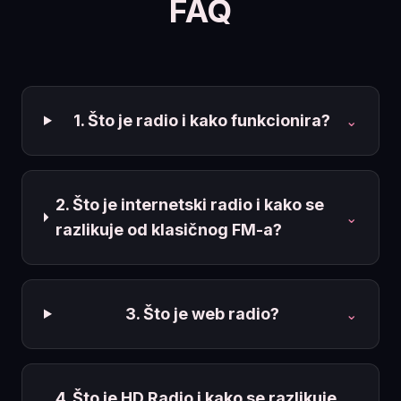
FAQ
1. Što je radio i kako funkcionira?
⌄
2. Što je internetski radio i kako se
⌄
razlikuje od klasičnog FM-a?
3. Što je web radio?
⌄
4. Što je HD Radio i kako se razlikuje