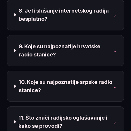
8. Je li slušanje internetskog radija
⌄
besplatno?
9. Koje su najpoznatije hrvatske
⌄
radio stanice?
10. Koje su najpoznatije srpske radio
⌄
stanice?
11. Što znači radijsko oglašavanje i
⌄
kako se provodi?