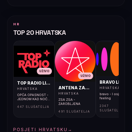
HR
TOP 20 HRVATSKA
UŽIVO
UŽIVO
UŽIVO
BRAVO LIVE
TOP RADIO LIVE
ANTENA ZAGREB LIVE
HRVATSKA
HRVATSKA
HRVATSKA
bravo - I osjećaj i
OPĆA OPASNOST -
feeling
JEDNOM KAD NOĆ...
ZSA ZSA -
ZAROBLJENA
2347
447 SLUŠATELJA
SLUŠATELJA
491 SLUŠATELJA
POSJETI HRVATSKU
→