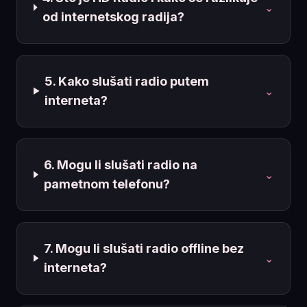
⌄
od internetskog radija?
5. Kako slušati radio putem
⌄
interneta?
6. Mogu li slušati radio na
⌄
pametnom telefonu?
7. Mogu li slušati radio offline bez
⌄
interneta?