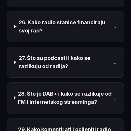
26. Kako radio stanice financiraju
⌄
svoj rad?
27. Što su podcasti i kako se
⌄
razlikuju od radija?
28. Što je DAB+ i kako se razlikuje od
⌄
FM i internetskog streaminga?
29. Kako komentirati i ocijeniti radio