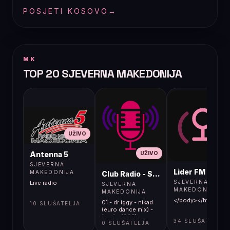
POSJETI KOSOVO
→
MK
TOP 20 SJEVERNA MAKEDONIJA
UŽIVO
UŽIVO
UŽIVO
Antenna 5
SJEVERNA
Lider FM 107,4
MAKEDONIJA
Club Radio - Skopje, Mcedonia
SJEVERNA
Live radio
SJEVERNA
MAKEDONIJA
MAKEDONIJA
</body></html>
01 - dr iggy - nikad
10 SLUŠATELJA
(euro dance mix) -
(audio 1995)
34 SLUŠATELJA
0 SLUŠATELJA