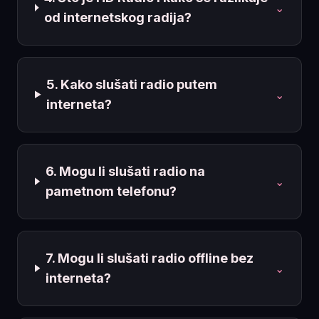
⌄
od internetskog radija?
5. Kako slušati radio putem
⌄
interneta?
6. Mogu li slušati radio na
⌄
pametnom telefonu?
7. Mogu li slušati radio offline bez
⌄
interneta?