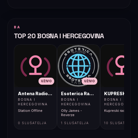
BA
TOP 20 BOSNA I HERCEGOVINA
UŽIVO
UŽIVO
UŽIVO
Antena Radio, Jelah Tešanj
Esoterica Radio S1
KUPRESKIRAD
BOSNA I
BOSNA I
BOSNA I
HERCEGOVINA
HERCEGOVINA
HERCEGOVINA
Station Offline
Olly James -
Kupreski radio
Reverze
0 SLUŠATELJA
1 SLUŠATELJA
10 SLUŠATELJA