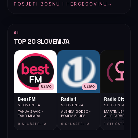
POSJETI BOSNU I HERCEGOVINU
→
SI
TOP 20 SLOVENIJA
UŽIVO
UŽIVO
UŽIVO
BestFM
Radio 1
Radio City
SLOVENIJA
SLOVENIJA
SLOVENIJA
TANJA SAVIC -
ALENKA GODEC -
MARTIN JENSEN;
TAKO MLADA
POJEM BLUES
ALLE FARBEN; NICO
SANTOS / RUNNING
0 SLUŠATELJA
0 SLUŠATELJA
1 SLUŠATELJA
BACK TO YOU