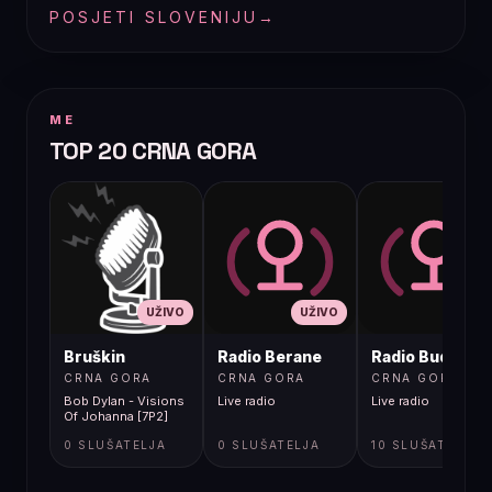
POSJETI SLOVENIJU
→
ME
TOP 20 CRNA GORA
UŽIVO
UŽIVO
UŽIVO
Bruškin
Radio Berane
Radio Budva
CRNA GORA
CRNA GORA
CRNA GORA
Bob Dylan - Visions
Live radio
Live radio
Of Johanna [7P2]
0 SLUŠATELJA
0 SLUŠATELJA
10 SLUŠATELJA