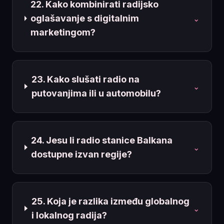
22. Kako kombinirati radijsko
oglašavanje s digitalnim
⌄
marketingom?
23. Kako slušati radio na
⌄
putovanjima ili u automobilu?
24. Jesu li radio stanice Balkana
⌄
dostupne izvan regije?
25. Koja je razlika između globalnog
⌄
i lokalnog radija?