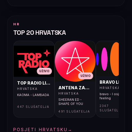
HR
TOP 20 HRVATSKA
UŽIVO
UŽIVO
UŽIVO
BRAVO LIVE
TOP RADIO LIVE
ANTENA ZAGREB LIVE
HRVATSKA
HRVATSKA
HRVATSKA
bravo - I osjećaj i
KAOMA - LAMBADA
feeling
SHEERAN ED -
SHAPE OF YOU
2347
447 SLUŠATELJA
SLUŠATELJA
491 SLUŠATELJA
POSJETI HRVATSKU
→