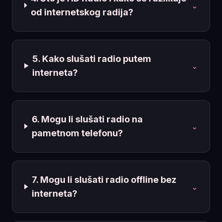
⌄
od internetskog radija?
5. Kako slušati radio putem
⌄
interneta?
6. Mogu li slušati radio na
⌄
pametnom telefonu?
7. Mogu li slušati radio offline bez
⌄
interneta?