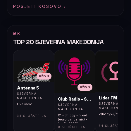
POSJETI KOSOVO
→
MK
TOP 20 SJEVERNA MAKEDONIJA
UŽIVO
UŽIVO
UŽIVO
Antenna 5
SJEVERNA
Lider FM 107,4
MAKEDONIJA
Club Radio - Skopje, Mcedonia
SJEVERNA
Live radio
SJEVERNA
MAKEDONIJA
MAKEDONIJA
</body></html>
01 - dr iggy - nikad
34 SLUŠATELJA
(euro dance mix) -
(audio 1995)
34 SLUŠATELJA
0 SLUŠATELJA