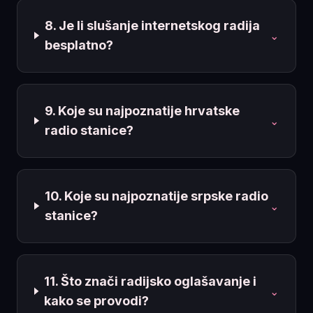
8. Je li slušanje internetskog radija
⌄
besplatno?
9. Koje su najpoznatije hrvatske
⌄
radio stanice?
10. Koje su najpoznatije srpske radio
⌄
stanice?
11. Što znači radijsko oglašavanje i
⌄
kako se provodi?