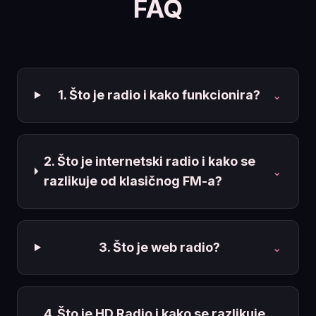
FAQ
1. Što je radio i kako funkcionira?
⌄
2. Što je internetski radio i kako se
⌄
razlikuje od klasičnog FM-a?
3. Što je web radio?
⌄
4. Što je HD Radio i kako se razlikuje