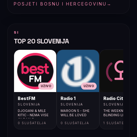
POSJETI BOSNU I HERCEGOVINU
→
SI
TOP 20 SLOVENIJA
UŽIVO
UŽIVO
UŽIVO
BestFM
Radio 1
Radio City
SLOVENIJA
SLOVENIJA
SLOVENIJA
DJOGANI & MILE
MAROON 5 - SHE
THE WEEKND /
KITIC - NEMA VISE
WILL BE LOVED
BLINDING LIGHTS
CILE MILE
0 SLUŠATELJA
0 SLUŠATELJA
1 SLUŠATELJA