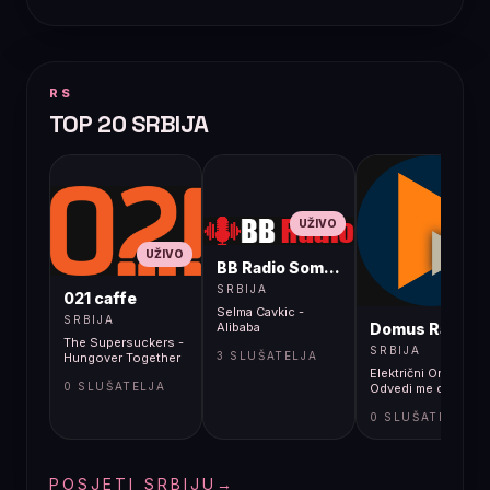
RS
TOP 20 SRBIJA
UŽIVO
UŽIVO
BB Radio Sombor
UŽIVO
SRBIJA
021 caffe
Selma Cavkic -
SRBIJA
Domus Radio
Alibaba
The Supersuckers -
SRBIJA
3 SLUŠATELJA
Hungover Together
Električni Orgazam -
0 SLUŠATELJA
Odvedi me do rupe
0 SLUŠATELJA
POSJETI SRBIJU
→