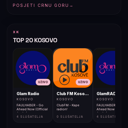
POSJETI CRNU GORU
→
XK
TOP 20 KOSOVO
UŽIVO
UŽIVO
UŽIVO
Glam Radio
Club FM Kosovë
GlamRADIO
KOSOVO
KOSOVO
KOSOVO
FAULHABER - Go
ClubFM - Kape
FAULHABER - Go
Ahead Now (Official
radion!
Ahead Now (Official
Audio)
Audio)
4 SLUŠATELJA
0 SLUŠATELJA
4 SLUŠATELJA