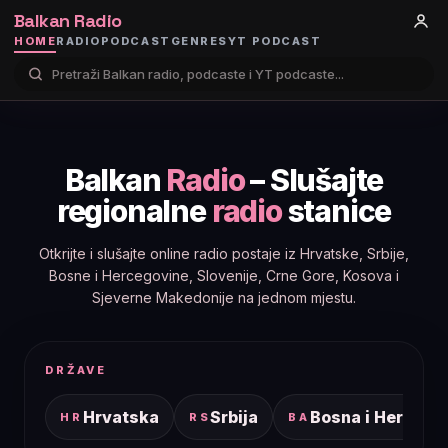
Balkan Radio
HOME
RADIO
PODCAST
GENRES
YT PODCAST
Balkan
Radio
– Slušajte
regionalne
radio
stanice
Otkrijte i slušajte online radio postaje iz Hrvatske, Srbije,
Bosne i Hercegovine, Slovenije, Crne Gore, Kosova i
Sjeverne Makedonije na jednom mjestu.
DRŽAVE
Hrvatska
Srbija
Bosna i Hercego
HR
RS
BA