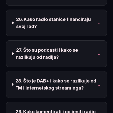
26. Kako radio stanice financiraju
⌄
svoj rad?
27. Što su podcasti i kako se
⌄
razlikuju od radija?
28. Što je DAB+ i kako se razlikuje od
⌄
FM i internetskog streaminga?
29. Kako komentirati i ocijeniti radio