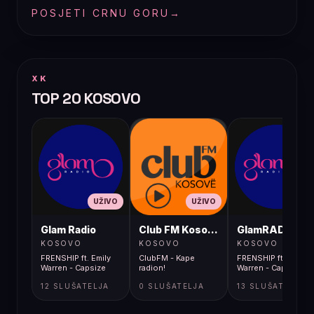
POSJETI CRNU GORU
→
XK
TOP 20 KOSOVO
UŽIVO
UŽIVO
UŽIVO
Glam Radio
Club FM Kosovë
GlamRADIO
KOSOVO
KOSOVO
KOSOVO
FRENSHIP ft. Emily
ClubFM - Kape
FRENSHIP ft. Emily
Warren - Capsize
radion!
Warren - Capsize
12 SLUŠATELJA
0 SLUŠATELJA
13 SLUŠATELJA