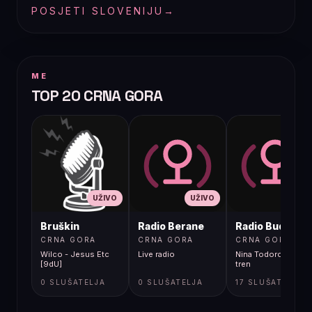
POSJETI SLOVENIJU
→
ME
TOP 20 CRNA GORA
UŽIVO
UŽIVO
UŽIVO
Bruškin
Radio Berane
Radio Budva
CRNA GORA
CRNA GORA
CRNA GORA
Wilco - Jesus Etc
Live radio
Nina Todorovic - Fal
[9dU]
tren
0 SLUŠATELJA
0 SLUŠATELJA
17 SLUŠATELJA