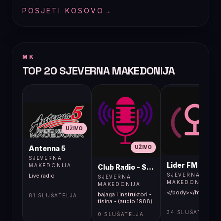
POSJETI KOSOVO
→
MK
TOP 20 SJEVERNA MAKEDONIJA
UŽIVO
UŽIVO
UŽIVO
Antenna 5
SJEVERNA
Lider FM 107,4
MAKEDONIJA
Club Radio - Skopje, Mcedonia
SJEVERNA
Live radio
SJEVERNA
MAKEDONIJA
MAKEDONIJA
</body></html>
bajaga i instruktori -
81 SLUŠATELJA
tisina - (audio 1988)
34 SLUŠATELJA
0 SLUŠATELJA