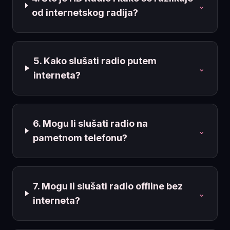
⌄
od internetskog radija?
5. Kako slušati radio putem
⌄
interneta?
6. Mogu li slušati radio na
⌄
pametnom telefonu?
7. Mogu li slušati radio offline bez
⌄
interneta?