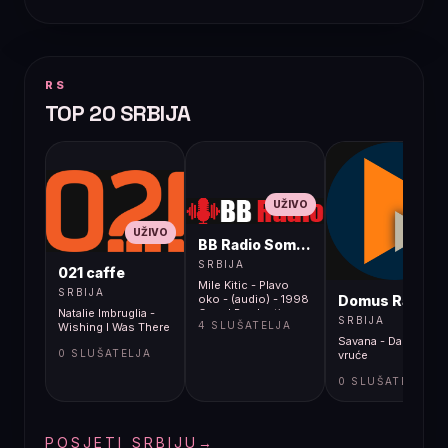
RS
TOP 20 SRBIJA
UŽIVO
UŽIVO
BB Radio Sombor
UŽIVO
SRBIJA
021 caffe
Mile Kitic - Plavo
SRBIJA
Domus Radio
oko - (audio) - 1998
Natalie Imbruglia -
Grand Production
SRBIJA
4 SLUŠATELJA
Wishing I Was There
Savana - Danima je
0 SLUŠATELJA
vruće
0 SLUŠATELJA
POSJETI SRBIJU
→