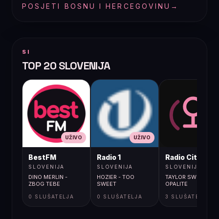
POSJETI BOSNU I HERCEGOVINU
→
SI
TOP 20 SLOVENIJA
UŽIVO
UŽIVO
UŽIVO
BestFM
Radio 1
Radio City
SLOVENIJA
SLOVENIJA
SLOVENIJA
DINO MERLIN -
HOZIER - TOO
TAYLOR SWIFT /
ZBOG TEBE
SWEET
OPALITE
0 SLUŠATELJA
0 SLUŠATELJA
3 SLUŠATELJA