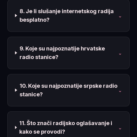
8. Je li slušanje internetskog radija
⌄
besplatno?
9. Koje su najpoznatije hrvatske
⌄
radio stanice?
10. Koje su najpoznatije srpske radio
⌄
stanice?
11. Što znači radijsko oglašavanje i
⌄
kako se provodi?