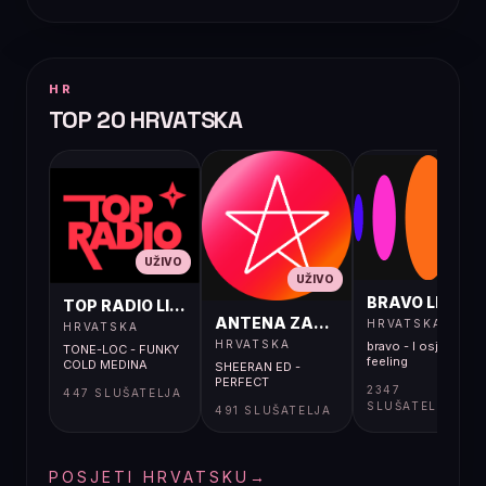
HR
TOP 20 HRVATSKA
UŽIVO
UŽIVO
UŽIVO
BRAVO LIVE
TOP RADIO LIVE
ANTENA ZAGREB LIVE
HRVATSKA
HRVATSKA
HRVATSKA
bravo - I osjećaj i
TONE-LOC - FUNKY
feeling
COLD MEDINA
SHEERAN ED -
PERFECT
2347
447 SLUŠATELJA
SLUŠATELJA
491 SLUŠATELJA
POSJETI HRVATSKU
→