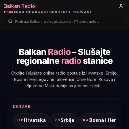
Balkan Radio
HOME
RADIO
PODCAST
GENRES
YT PODCAST
Balkan
Radio
– Slušajte
regionalne
radio
stanice
Otkrijte i slušajte online radio postaje iz Hrvatske, Srbije,
Bosne i Hercegovine, Slovenije, Crne Gore, Kosova i
Sjeverne Makedonije na jednom mjestu.
DRŽAVE
Hrvatska
Srbija
Bosna i Hercego
HR
RS
BA