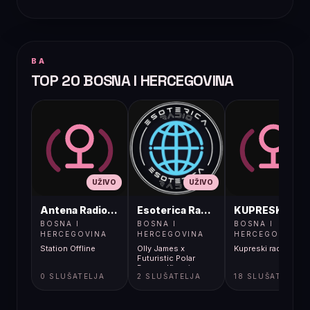
BA
TOP 20 BOSNA I HERCEGOVINA
UŽIVO
UŽIVO
UŽIVO
Antena Radio, Jelah Tešanj
Esoterica Radio S1
KUPRESKIRAD
BOSNA I
BOSNA I
BOSNA I
HERCEGOVINA
HERCEGOVINA
HERCEGOVINA
Station Offline
Olly James x
Kupreski radio
Futuristic Polar
Bears - Kingpin
0 SLUŠATELJA
2 SLUŠATELJA
18 SLUŠATELJA