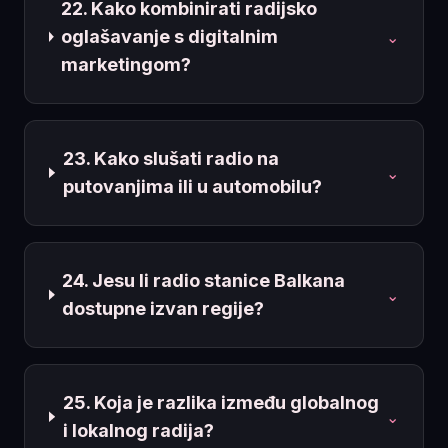
22. Kako kombinirati radijsko
oglašavanje s digitalnim
⌄
marketingom?
23. Kako slušati radio na
⌄
putovanjima ili u automobilu?
24. Jesu li radio stanice Balkana
⌄
dostupne izvan regije?
25. Koja je razlika između globalnog
⌄
i lokalnog radija?