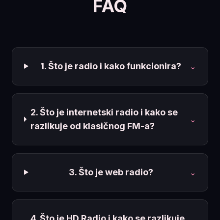
FAQ
1. Što je radio i kako funkcionira?
⌄
2. Što je internetski radio i kako se
⌄
razlikuje od klasičnog FM-a?
3. Što je web radio?
⌄
4. Što je HD Radio i kako se razlikuje