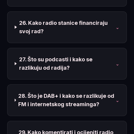
26. Kako radio stanice financiraju
⌄
svoj rad?
27. Što su podcasti i kako se
⌄
razlikuju od radija?
28. Što je DAB+ i kako se razlikuje od
⌄
FM i internetskog streaminga?
29. Kako komentirati i ocijeniti radio