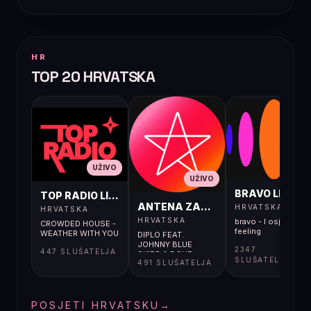
HR
TOP 20 HRVATSKA
UŽIVO
UŽIVO
UŽIVO
BRAVO LIVE
TOP RADIO LIVE
ANTENA ZAGREB LIVE
HRVATSKA
HRVATSKA
HRVATSKA
bravo - I osjećaj i
CROWDED HOUSE -
feeling
WEATHER WITH YOU
DIPLO FEAT.
JOHNNY BLUE
2347
447 SLUŠATELJA
SKIES & DOVE
SLUŠATELJA
491 SLUŠATELJA
CAMERON - USE ME
(BRUTAL HEARTS)
POSJETI HRVATSKU
→