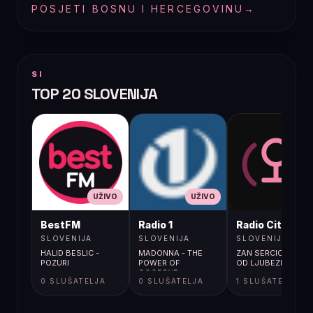
POSJETI BOSNU I HERCEGOVINU
→
SI
TOP 20 SLOVENIJA
UŽIVO
UŽIVO
UŽIVO
BestFM
Radio 1
Radio City
SLOVENIJA
SLOVENIJA
SLOVENIJA
HALID BESLIC -
MADONNA - THE
ZAN SERCIC / PIJAN
POZURI
POWER OF
OD LJUBEZNI
GOODBYE
0 SLUŠATELJA
0 SLUŠATELJA
1 SLUŠATELJA