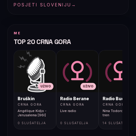
POSJETI SLOVENIJU
→
ME
TOP 20 CRNA GORA
UŽIVO
UŽIVO
UŽIVO
Bruškin
Radio Berane
Radio Budva
CRNA GORA
CRNA GORA
CRNA GORA
Angélique Kidjo -
Live radio
Nina Todorovic - Fal
Jerusalema [96l]
tren
0 SLUŠATELJA
0 SLUŠATELJA
14 SLUŠATELJA