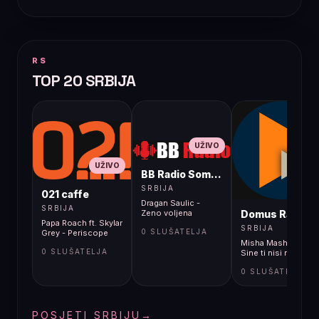
RS
TOP 20 SRBIJA
UŽIVO
UŽIVO
BB Radio Sombor
UŽIVO
SRBIJA
021 caffe
Dragan Saulic -
SRBIJA
Domus Radio
Zeno voljena
Papa Roach ft. Skylar
SRBIJA
0 SLUŠATELJA
Grey - Periscope
Misha Mashina -
0 SLUŠATELJA
Sine ti nisi normala
0 SLUŠATELJA
POSJETI SRBIJU
→