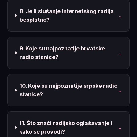
8. Je li slušanje internetskog radija
⌄
besplatno?
9. Koje su najpoznatije hrvatske
⌄
radio stanice?
10. Koje su najpoznatije srpske radio
⌄
stanice?
11. Što znači radijsko oglašavanje i
⌄
kako se provodi?