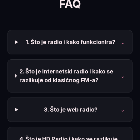
FAQ
1. Što je radio i kako funkcionira?
⌄
2. Što je internetski radio i kako se
⌄
razlikuje od klasičnog FM-a?
3. Što je web radio?
⌄
4. Što je HD Radio i kako se razlikuje