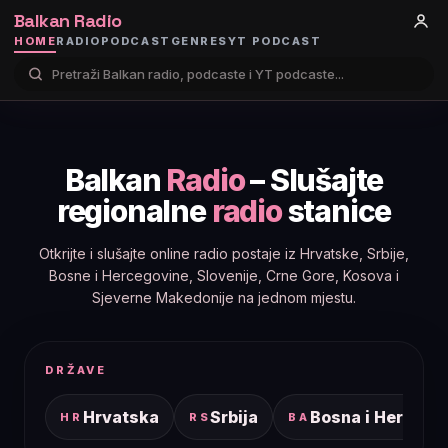
Balkan Radio
HOME
RADIO
PODCAST
GENRES
YT PODCAST
Balkan
Radio
– Slušajte
regionalne
radio
stanice
Otkrijte i slušajte online radio postaje iz Hrvatske, Srbije,
Bosne i Hercegovine, Slovenije, Crne Gore, Kosova i
Sjeverne Makedonije na jednom mjestu.
DRŽAVE
Hrvatska
Srbija
Bosna i Hercego
HR
RS
BA