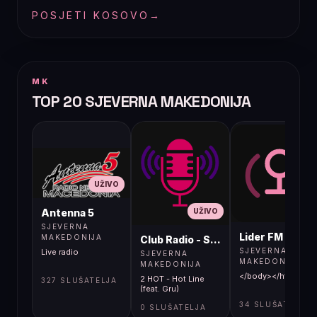
POSJETI KOSOVO
→
MK
TOP 20 SJEVERNA MAKEDONIJA
UŽIVO
UŽIVO
UŽIVO
Antenna 5
SJEVERNA
Lider FM 107,4
MAKEDONIJA
Club Radio - Skopje, Mcedonia
SJEVERNA
Live radio
SJEVERNA
MAKEDONIJA
MAKEDONIJA
</body></html>
2 HOT - Hot Line
327 SLUŠATELJA
(feat. Gru)
34 SLUŠATELJA
0 SLUŠATELJA