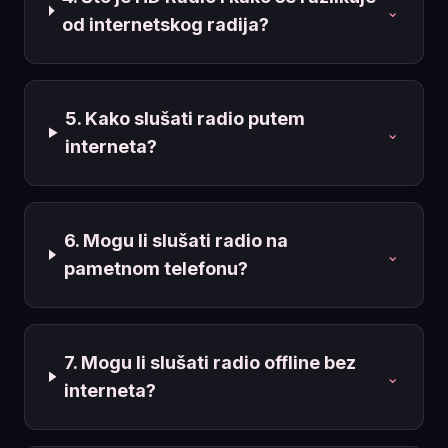
⌄
od internetskog radija?
5. Kako slušati radio putem
⌄
interneta?
6. Mogu li slušati radio na
⌄
pametnom telefonu?
7. Mogu li slušati radio offline bez
⌄
interneta?