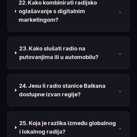
22. Kako kombinirati radijsko
oglašavanje s digitalnim
⌄
marketingom?
23. Kako slušati radio na
⌄
putovanjima ili u automobilu?
24. Jesu li radio stanice Balkana
⌄
dostupne izvan regije?
25. Koja je razlika između globalnog
⌄
i lokalnog radija?