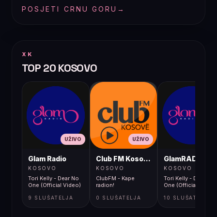
POSJETI CRNU GORU
→
XK
TOP 20 KOSOVO
UŽIVO
UŽIVO
UŽIVO
Glam Radio
Club FM Kosovë
GlamRADIO
KOSOVO
KOSOVO
KOSOVO
Tori Kelly - Dear No
ClubFM - Kape
Tori Kelly - Dear No
One (Official Video)
radion!
One (Official Video)
9 SLUŠATELJA
0 SLUŠATELJA
10 SLUŠATELJA