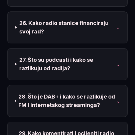
26. Kako radio stanice financiraju
⌄
svoj rad?
27. Što su podcasti i kako se
⌄
razlikuju od radija?
28. Što je DAB+ i kako se razlikuje od
⌄
FM i internetskog streaminga?
29. Kako komentirati i ocijeniti radio