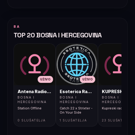
BA
TOP 20 BOSNA I HERCEGOVINA
UŽIVO
UŽIVO
UŽIVO
Antena Radio, Jelah Tešanj
Esoterica Radio S1
KUPRESKIRAD
BOSNA I
BOSNA I
BOSNA I
HERCEGOVINA
HERCEGOVINA
HERCEGOVINA
Station Offline
Catch 22 x Strixter -
Kupreski radio
On Your Side
0 SLUŠATELJA
1 SLUŠATELJA
23 SLUŠATELJA