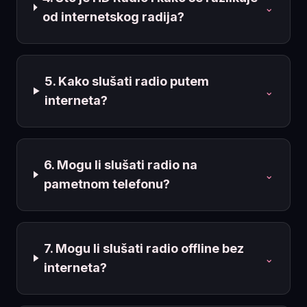
⌄
od internetskog radija?
5. Kako slušati radio putem
⌄
interneta?
6. Mogu li slušati radio na
⌄
pametnom telefonu?
7. Mogu li slušati radio offline bez
⌄
interneta?