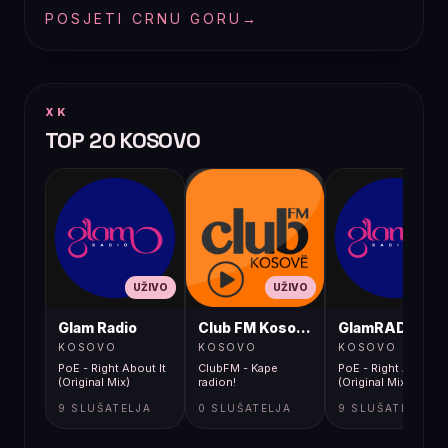
POSJETI CRNU GORU
→
XK
TOP 20 KOSOVO
UŽIVO
UŽIVO
UŽIVO
Glam Radio
Club FM Kosovë
GlamRADIO
KOSOVO
KOSOVO
KOSOVO
PoE - Right About It
ClubFM - Kape
PoE - Right About It
(Original Mix)
radion!
(Original Mix)
9 SLUŠATELJA
0 SLUŠATELJA
9 SLUŠATELJA