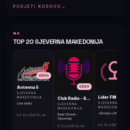
POSJETI KOSOVO
→
MK
TOP 20 SJEVERNA MAKEDONIJA
UŽIVO
UŽIVO
UŽIVO
Antenna 5
SJEVERNA
Lider FM 107,4
MAKEDONIJA
Club Radio - Skopje, Mcedonia
SJEVERNA
Live radio
SJEVERNA
MAKEDONIJA
MAKEDONIJA
</body></html>
Beat Street -
50 SLUŠATELJA
Opsesija
34 SLUŠATELJA
0 SLUŠATELJA