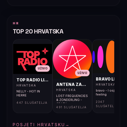
HR
TOP 20 HRVATSKA
UŽIVO
UŽIVO
UŽIVO
BRAVO LIVE
TOP RADIO LIVE
ANTENA ZAGREB LIVE
HRVATSKA
HRVATSKA
HRVATSKA
bravo - I osjećaj i
NELLY - HOT IN
feeling
HERRE
LOST FREQUENCIES
& ZONDERLING -
2347
447 SLUŠATELJA
CRAZY
SLUŠATELJA
491 SLUŠATELJA
POSJETI HRVATSKU
→