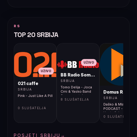
RS
TOP 20 SRBIJA
UŽIVO
UŽIVO
BB Radio Sombor
UŽIVO
SRBIJA
021 caffe
Tomo Delija - Joca
SRBIJA
Domus Radio
Crni & Yasko Band
Pink - Just Like A Pill
Samo sam tebe
SRBIJA
8 SLUŠATELJA
nosio u srcu
Daško & Mlađa
0 SLUŠATELJA
PODCAST -
Unutrašnja
0 SLUŠATELJA
emigracija 317
POSJETI SRBIJU
→