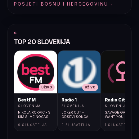
POSJETI BOSNU I HERCEGOVINU
→
SI
TOP 20 SLOVENIJA
UŽIVO
UŽIVO
UŽIVO
BestFM
Radio 1
Radio City
SLOVENIJA
SLOVENIJA
SLOVENIJA
NIKOLA ROKVIC - S
JOKER OUT -
SAVAGE GARDEN / I
KIM SI ME NOCAS
ODSEVI SONCA
WANT YOU
VARALA
0 SLUŠATELJA
0 SLUŠATELJA
1 SLUŠATELJA