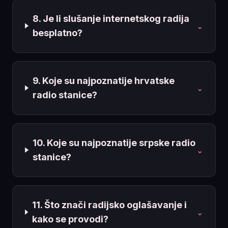
8. Je li slušanje internetskog radija
⌄
besplatno?
9. Koje su najpoznatije hrvatske
⌄
radio stanice?
10. Koje su najpoznatije srpske radio
⌄
stanice?
11. Što znači radijsko oglašavanje i
⌄
kako se provodi?