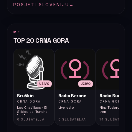
POSJETI SLOVENIJU
→
ME
TOP 20 CRNA GORA
UŽIVO
UŽIVO
UŽIVO
Bruškin
Radio Berane
Radio Budva
CRNA GORA
CRNA GORA
CRNA GORA
Los Chapillacs - El
Live radio
Nina Todorovic - Fal
Silbido del Tunche
tren
[1gS]
0 SLUŠATELJA
0 SLUŠATELJA
14 SLUŠATELJA