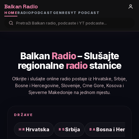
Balkan Radio
HOME
RADIO
PODCAST
GENRES
YT PODCAST
Balkan
Radio
– Slušajte
regionalne
radio
stanice
Otkrijte i slušajte online radio postaje iz Hrvatske, Srbije,
Bosne i Hercegovine, Slovenije, Crne Gore, Kosova i
Sjeverne Makedonije na jednom mjestu.
DRŽAVE
Hrvatska
Srbija
Bosna i Hercego
HR
RS
BA