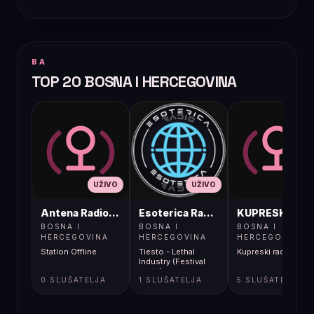
BA
TOP 20 BOSNA I HERCEGOVINA
UŽIVO
UŽIVO
UŽIVO
Antena Radio, Jelah Tešanj
Esoterica Radio S1
KUPRESKIRAD
BOSNA I
BOSNA I
BOSNA I
HERCEGOVINA
HERCEGOVINA
HERCEGOVINA
Station Offline
Tiesto - Lethal
Kupreski radio
Industry (Festival
remix)
0 SLUŠATELJA
1 SLUŠATELJA
5 SLUŠATELJA