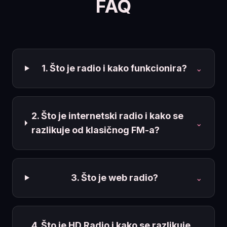
FAQ
1. Što je radio i kako funkcionira?
⌄
2. Što je internetski radio i kako se
⌄
razlikuje od klasičnog FM-a?
3. Što je web radio?
⌄
4. Što je HD Radio i kako se razlikuje