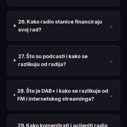
26. Kako radio stanice financiraju
⌄
svoj rad?
27. Što su podcasti i kako se
⌄
razlikuju od radija?
28. Što je DAB+ i kako se razlikuje od
⌄
FM i internetskog streaminga?
29. Kako komentirati i ocijeniti radio