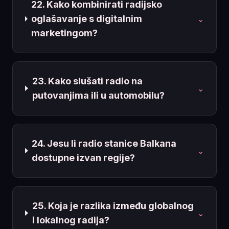
22. Kako kombinirati radijsko
oglašavanje s digitalnim
⌄
marketingom?
23. Kako slušati radio na
⌄
putovanjima ili u automobilu?
24. Jesu li radio stanice Balkana
⌄
dostupne izvan regije?
25. Koja je razlika između globalnog
⌄
i lokalnog radija?