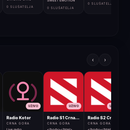
SWEET EMOTION
0 SLUŠATELJA
0 SLUŠATELJA
0 SLUŠATELJA
‹
›
UŽIVO
UŽIVO
UŽIVO
Radio Kotor
Radio S1 Crna Gora
Radio S2 Crna Gora
CRNA GORA
CRNA GORA
CRNA GORA
Live radio
</body></html>
</body></html>