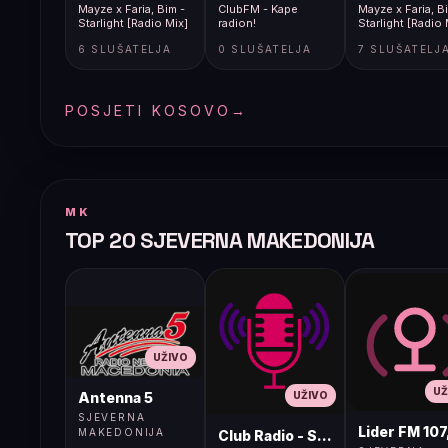
Mayze x Faria, Bim -
ClubFM - Kape
Mayze x Faria, B
Starlight [Radio Mix]
radion!
Starlight [Radio 
6 SLUŠATELJA
0 SLUŠATELJA
7 SLUŠATELJ
POSJETI KOSOVO
→
MK
TOP 20 SJEVERNA MAKEDONIJA
UŽIVO
UŽ
UŽIVO
Antenna 5
SJEVERNA
Lider FM 107
MAKEDONIJA
Club Radio - Skopje, Mcedonia