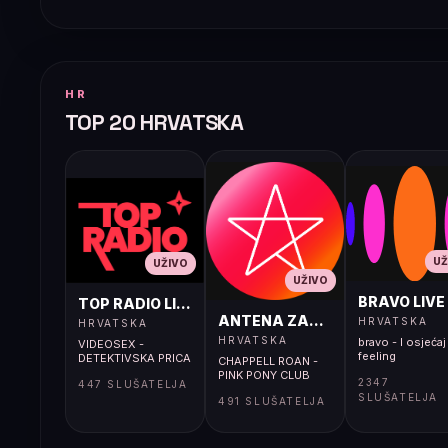
HR
TOP 20 HRVATSKA
UŽ
UŽIVO
UŽIVO
BRAVO LIVE
TOP RADIO LIVE
ANTENA ZAGREB LIVE
HRVATSKA
HRVATSKA
HRVATSKA
bravo - I osjećaj 
VIDEOSEX -
feeling
DETEKTIVSKA PRICA
CHAPPELL ROAN -
PINK PONY CLUB
2347
447 SLUŠATELJA
SLUŠATELJA
491 SLUŠATELJA