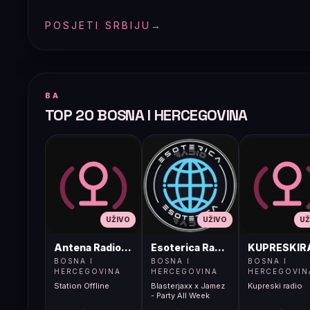
POSJETI SRBIJU
→
BA
TOP 20 BOSNA I HERCEGOVINA
UŽIVO
UŽIVO
UŽ
Antena Radio, Jelah Tešanj
Esoterica Radio S1
KUPRESKIR
BOSNA I
BOSNA I
BOSNA I
HERCEGOVINA
HERCEGOVINA
HERCEGOVIN
Station Offline
Blasterjaxx x Jamez
Kupreski radio
- Party All Week