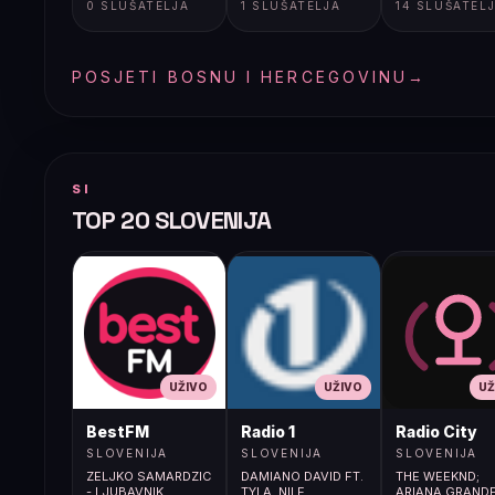
0 SLUŠATELJA
1 SLUŠATELJA
14 SLUŠATEL
POSJETI BOSNU I HERCEGOVINU
→
SI
TOP 20 SLOVENIJA
UŽIVO
UŽIVO
UŽ
BestFM
Radio 1
Radio City
SLOVENIJA
SLOVENIJA
SLOVENIJA
ZELJKO SAMARDZIC
DAMIANO DAVID FT.
THE WEEKND;
- LJUBAVNIK
TYLA, NILE
ARIANA GRANDE