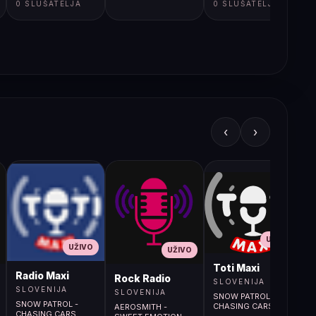
0 SLUŠATELJA
0 SLUŠATELJA
‹
›
UŽIVO
UŽIVO
UŽIVO
L
Toti Maxi
Radio Maxi
r (107.9MHz)
Rock Radio
SLOVENIJA
SLOVENIJA
SLOVENIJA
SNOW PATROL -
SNOW PATROL -
CHASING CARS
AEROSMITH -
CHASING CARS