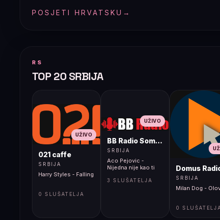
POSJETI HRVATSKU
→
RS
TOP 20 SRBIJA
UŽIVO
UŽIVO
BB Radio Sombor
UŽ
SRBIJA
021 caffe
Aco Pejovic -
SRBIJA
Domus Radi
Nijedna nije kao ti
Harry Styles - Falling
SRBIJA
3 SLUŠATELJA
Milan Dog - Olo
0 SLUŠATELJA
0 SLUŠATELJ