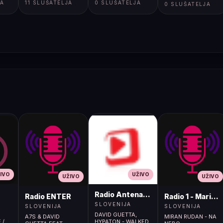
JA
11 SLUŠATELJA
0 SLUŠATELJA
GROZDJE</body>
0 SLUŠATELJA
</html>
IVO
UŽIVO
UŽIVO
UŽIVO
Radio Antena (105.2MHz)
Radio ENTER
Radio 1 - Maribo
SLOVENIJA
SLOVENIJA
SLOVENIJA
DAVID GUETTA,
A7S & DAVID
MIRAN RUDAN - NA
 /
HYPATON - WALKED