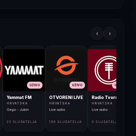
‹
›
UŽIVO
UŽIVO
UŽIVO
JA LIVE
Yammat FM
OTVORENI LIVE
Radio Tvornica
HRVATSKA
HRVATSKA
HRVATSKA
Gego - Jubin
Live radio
Live radio
L
23 SLUŠATELJA
199 SLUŠATELJA
0 SLUŠATELJA