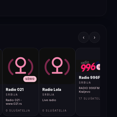
‹
›
UŽIVO
Radio 996FM
UŽIVO
SRBIJA
RADIO 996FM -
Radio 021
Radio Lola
Kraljevo
SRBIJA
SRBIJA
17 SLUŠATELJA
Radio 021 -
Live radio
www.021.rs
0 SLUŠATELJA
0 SLUŠATELJA