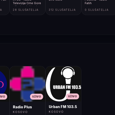
Televizija Crne Gore
Fatih
- Nacionalni javni
JA
28 SLUŠATELJA
312 SLUŠATELJA
0 SLUŠATELJA
servis
UŽIVO
IVO
UŽIVO
Urban FM 103.5
Radio Plus
KOSOVO
KOSOVO