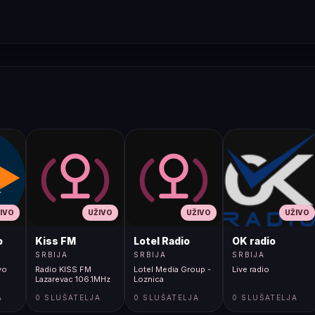
IVO
UŽIVO
UŽIVO
UŽIVO
o
Kiss FM
Lotel Radio
OK radio
SRBIJA
SRBIJA
SRBIJA
vo
Radio KISS FM
Lotel Media Group -
Live radio
Lazarevac 106.1MHz
Loznica
A
0 SLUŠATELJA
0 SLUŠATELJA
0 SLUŠATELJA