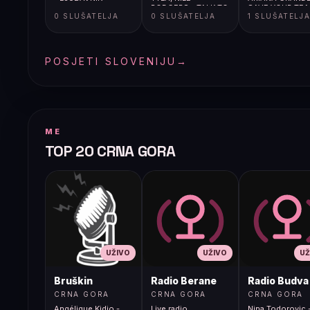
RODGERS - TALK TO
SAVE YOUR TE
0 SLUŠATELJA
0 SLUŠATELJA
1 SLUŠATELJ
ME
(REMIX)
POSJETI SLOVENIJU
→
ME
TOP 20 CRNA GORA
UŽIVO
UŽIVO
UŽ
Bruškin
Radio Berane
Radio Budva
CRNA GORA
CRNA GORA
CRNA GORA
Angélique Kidjo -
Live radio
Nina Todorovic -