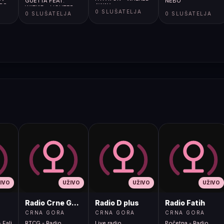
GUETTA FEAT.
NEBO
ARS
AWAY
WIZKID - LIGHTER
A
0 SLUŠATELJA
0 SLUŠATELJA
0 SLUŠATELJA
(HYPATON REMIX)
IVO
UŽIVO
UŽIVO
UŽIVO
Radio Crne Gore 1
Radio D plus
Radio Fatih
CRNA GORA
CRNA GORA
CRNA GORA
 Fali
RTCG - Radio
Live radio
Početna - Radio