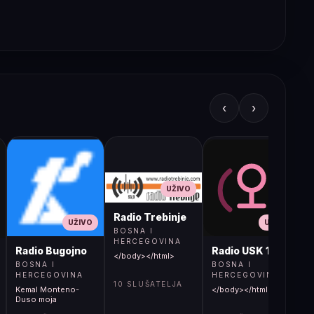
‹
›
UŽIVO
Radio Trebinje
UŽIVO
UŽIVO
BOSNA I
HERCEGOVINA
Radio Bugojno
Radio USK 1
</body></html>
BOSNA I
BOSNA I
HERCEGOVINA
HERCEGOVINA
10 SLUŠATELJA
Kemal Monteno-
</body></html>
S
Duso moja