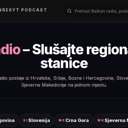
NRES
YT PODCAST
dio
– Slušajte regio
stanice
e radio postaje iz Hrvatske, Srbije, Bosne i Hercegovine, Slov
Sjeverne Makedonije na jednom mjestu.
govina
Slovenija
Crna Gora
Sjeverna
SI
ME
MK