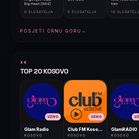
Big Heart [964]
tren
0 SLUŠATELJA
0 SLUŠATELJA
16 SLUŠATEL
POSJETI CRNU GORU
→
XK
TOP 20 KOSOVO
UŽIVO
UŽIVO
UŽ
Glam Radio
Club FM Kosovë
GlamRADIO
KOSOVO
KOSOVO
KOSOVO