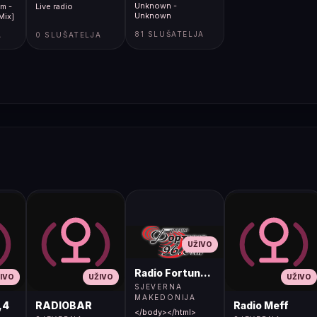
Unknown -
im -
Live radio
Unknown
Mix]
81 SLUŠATELJA
A
0 SLUŠATELJA
UŽIVO
Radio Fortuna 96.8 FM
IVO
UŽIVO
UŽIVO
SJEVERNA
MAKEDONIJA
,4
RADIOBAR
Radio Meff
</body></html>