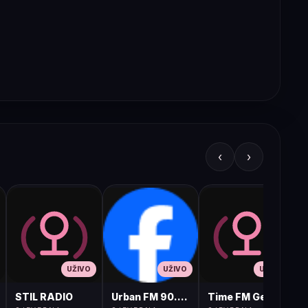
‹
›
UŽIVO
UŽIVO
UŽIVO
STIL RADIO
Urban FM 90.8 Skopje
Time FM Gevgelija