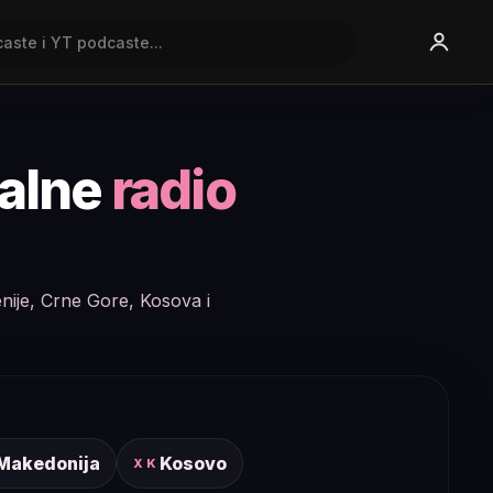
nalne
radio
enije, Crne Gore, Kosova i
 Makedonija
Kosovo
XK