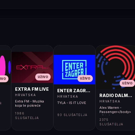
UŽIVO
UŽIVO
IVO
UŽIVO
EXTRA FM LIVE
ENTER ZAGREB LIVE
RADIO DALMACI
HRVATSKA
HRVATSKA
Extra FM - Muzika
HRVATSKA
TYLA - IS IT LOVE
i
koja te pokreće
Alex Warren -
Passenger</body>
1986
93 SLUŠATELJA
</html>
SLUŠATELJA
2375
SLUŠATELJA