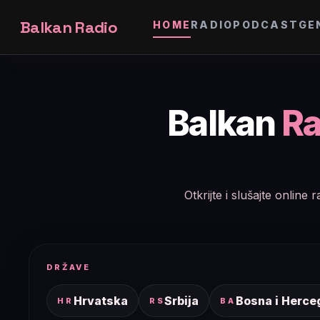
Balkan Radio
HOME
RADIO
PODCAST
GE
Balkan
Ra
Otkrijte i slušajte onlin
DRŽAVE
Hrvatska
Srbija
Bosna i Herce
HR
RS
BA