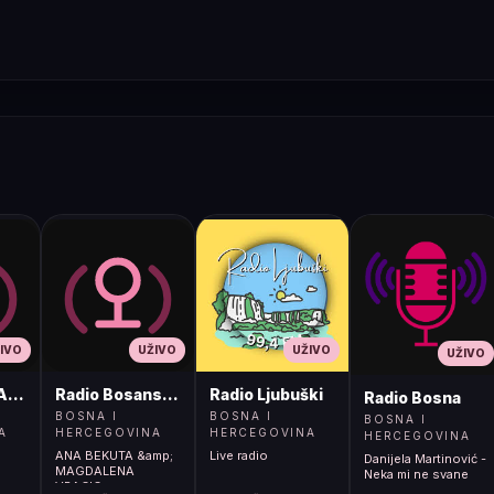
IVO
UŽIVO
UŽIVO
UŽIVO
ADIO
Radio Bosanski Brod
Radio Ljubuški
Radio Bosna
BOSNA I
BOSNA I
BOSNA I
A
HERCEGOVINA
HERCEGOVINA
HERCEGOVINA
ANA BEKUTA &amp;
Live radio
Danijela Martinović -
MAGDALENA
Neka mi ne svane
VRACIC -