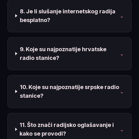
8. Je li slušanje internetskog radija
⌄
besplatno?
9. Koje su najpoznatije hrvatske
⌄
radio stanice?
10. Koje su najpoznatije srpske radio
⌄
stanice?
11. Što znači radijsko oglašavanje i
⌄
kako se provodi?