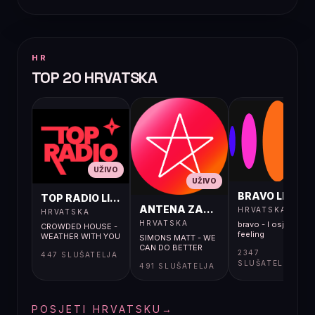
HR
TOP 20 HRVATSKA
UŽIVO
UŽIVO
UŽIVO
BRAVO LIVE
TOP RADIO LIVE
ANTENA ZAGREB LIVE
HRVATSKA
HRVATSKA
HRVATSKA
bravo - I osjećaj i
CROWDED HOUSE -
feeling
WEATHER WITH YOU
SIMONS MATT - WE
CAN DO BETTER
2347
447 SLUŠATELJA
SLUŠATELJA
491 SLUŠATELJA
POSJETI HRVATSKU
→