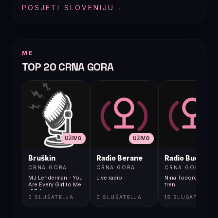
POSJETI SLOVENIJU
→
ME
TOP 20 CRNA GORA
UŽIVO
UŽIVO
UŽIVO
Bruškin
Radio Berane
Radio Budva
CRNA GORA
CRNA GORA
CRNA GORA
MJ Lenderman - You
Live radio
Nina Todorovic - Fal
Are Every Girl to Me
tren
[8Er]
0 SLUŠATELJA
0 SLUŠATELJA
15 SLUŠATELJA