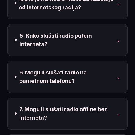
⌄
od internetskog radija?
5. Kako slušati radio putem
⌄
interneta?
6. Mogu li slušati radio na
⌄
pametnom telefonu?
7. Mogu li slušati radio offline bez
⌄
interneta?