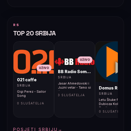
RS
TOP 20 SRBIJA
UŽIVO
UŽIVO
BB Radio Sombor
UŽIVO
SRBIJA
021 caffe
Jasar Ahmedovski i
SRBIJA
Domus Radio
Juzni vetar - Tamo si
Gigi Perez - Sailor
ti
SRBIJA
3 SLUŠATELJA
Song
Letu Štuke feat.
0 SLUŠATELJA
Dubioza Kolektiv -
Zemlja gori
0 SLUŠATELJA
POSJETI SRBIJU
→