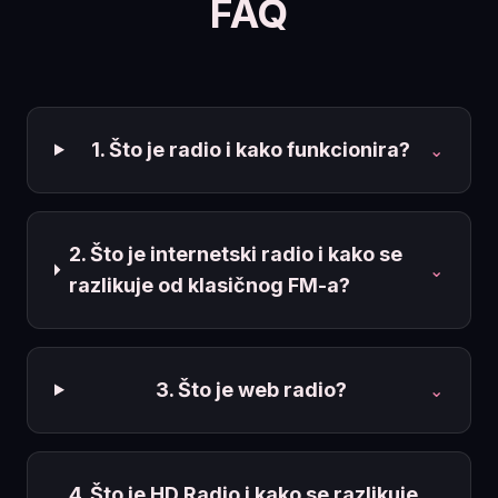
FAQ
1. Što je radio i kako funkcionira?
⌄
2. Što je internetski radio i kako se
⌄
razlikuje od klasičnog FM-a?
3. Što je web radio?
⌄
4. Što je HD Radio i kako se razlikuje