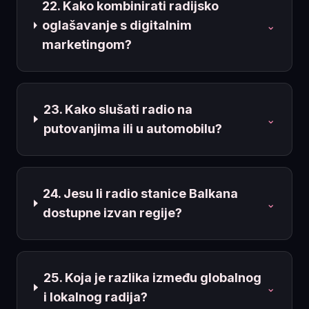
22. Kako kombinirati radijsko
oglašavanje s digitalnim
⌄
marketingom?
23. Kako slušati radio na
⌄
putovanjima ili u automobilu?
24. Jesu li radio stanice Balkana
⌄
dostupne izvan regije?
25. Koja je razlika između globalnog
⌄
i lokalnog radija?