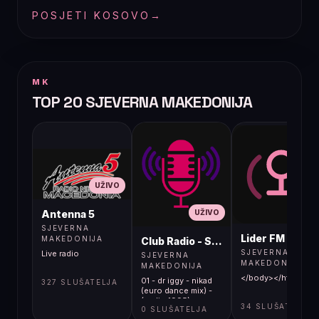
POSJETI KOSOVO
→
MK
TOP 20 SJEVERNA MAKEDONIJA
UŽIVO
UŽIVO
UŽIVO
Antenna 5
SJEVERNA
Lider FM 107,4
MAKEDONIJA
Club Radio - Skopje, Mcedonia
SJEVERNA
Live radio
SJEVERNA
MAKEDONIJA
MAKEDONIJA
</body></html>
01 - dr iggy - nikad
327 SLUŠATELJA
(euro dance mix) -
(audio 1995)
34 SLUŠATELJA
0 SLUŠATELJA