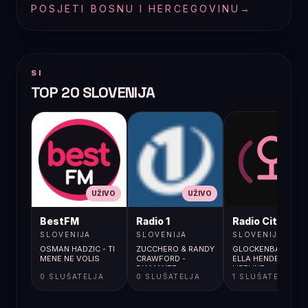
POSJETI BOSNU I HERCEGOVINU
→
SI
TOP 20 SLOVENIJA
UŽIVO
UŽIVO
UŽIVO
BestFM
Radio 1
Radio City
SLOVENIJA
SLOVENIJA
SLOVENIJA
OSMAN HADZIC - TI
ZUCCHERO & RANDY
GLOCKENBACH;
MENE NE VOLIS
CRAWFORD -
ELLA HENDERSON /
DIAMANTE
LIFELINE
0 SLUŠATELJA
0 SLUŠATELJA
1 SLUŠATELJA