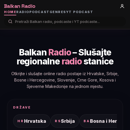
Balkan Radio
HOME
RADIO
PODCAST
GENRES
YT PODCAST
Balkan
Radio
– Slušajte
regionalne
radio
stanice
Otkrijte i slušajte online radio postaje iz Hrvatske, Srbije,
Bosne i Hercegovine, Slovenije, Crne Gore, Kosova i
Sjeverne Makedonije na jednom mjestu.
DRŽAVE
Hrvatska
Srbija
Bosna i Hercego
HR
RS
BA