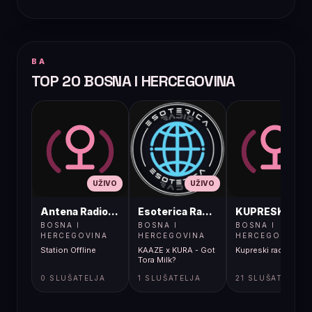
BA
TOP 20 BOSNA I HERCEGOVINA
UŽIVO
UŽIVO
UŽIVO
Antena Radio, Jelah Tešanj
Esoterica Radio S1
KUPRESKIRAD
BOSNA I
BOSNA I
BOSNA I
HERCEGOVINA
HERCEGOVINA
HERCEGOVINA
Station Offline
KAAZE x KURA - Got
Kupreski radio
Tora Milk?
0 SLUŠATELJA
1 SLUŠATELJA
21 SLUŠATELJA