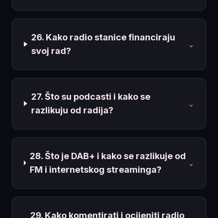
26. Kako radio stanice financiraju
⌄
svoj rad?
27. Što su podcasti i kako se
⌄
razlikuju od radija?
28. Što je DAB+ i kako se razlikuje od
⌄
FM i internetskog streaminga?
29. Kako komentirati i ocijeniti radio