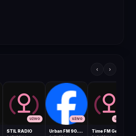
‹
›
UŽIVO
UŽIVO
UŽIVO
STIL RADIO
Urban FM 90.8 Skopje
Time FM Gevgelija