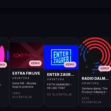
UŽIVO
UŽIVO
IVO
UŽIVO
EXTRA FM LIVE
ENTER ZAGREB LIVE
RADIO DALMACI
HRVATSKA
HRVATSKA
Extra FM - Muzika
HRVATSKA
FIFTH HARMONY -
i
koja te pokreće
HE LIKE THAT
Santana &amp; The
Product G&amp;b -
1986
93 SLUŠATELJA
Maria Maria (edit)
SLUŠATELJA
2375
</body></html>
SLUŠATELJA