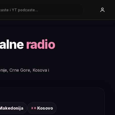
nalne
radio
enije, Crne Gore, Kosova i
 Makedonija
Kosovo
XK