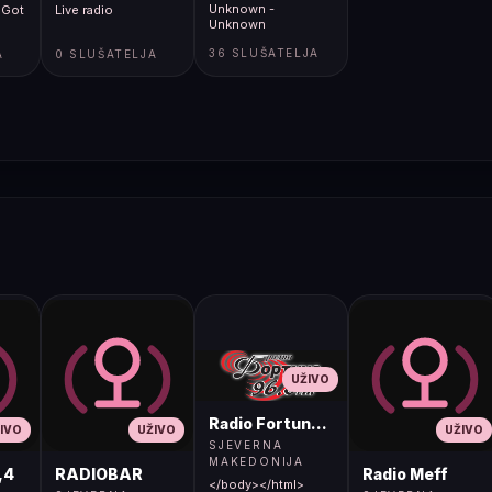
Unknown -
 Got
Live radio
Unknown
36 SLUŠATELJA
A
0 SLUŠATELJA
UŽIVO
Radio Fortuna 96.8 FM
IVO
UŽIVO
UŽIVO
SJEVERNA
MAKEDONIJA
,4
RADIOBAR
Radio Meff
</body></html>