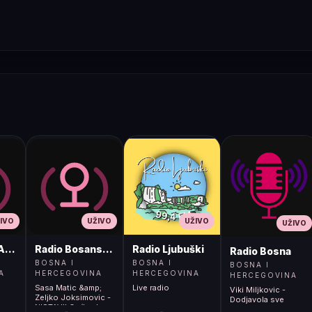
IVO
UŽIVO
UŽIVO
UŽIVO
ADIO
Radio Bosanski Brod
Radio Ljubuški
Radio Bosna
BOSNA I
BOSNA I
BOSNA I
A
HERCEGOVINA
HERCEGOVINA
HERCEGOVINA
Sasa Matic &amp;
Live radio
Viki Miljkovic -
Zeljko Joksimovic -
Dodjavola sve
NISTAVILO</body>