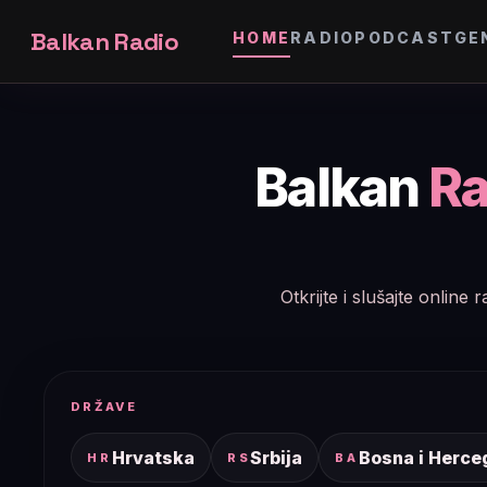
Balkan Radio
HOME
RADIO
PODCAST
GE
Balkan
Ra
Otkrijte i slušajte onlin
DRŽAVE
Hrvatska
Srbija
Bosna i Herce
HR
RS
BA