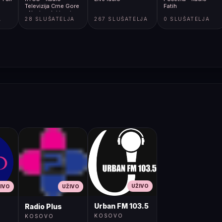
Televizija Crne Gore
Fatih
- Nacionalni javni
A
28 SLUŠATELJA
267 SLUŠATELJA
0 SLUŠATELJA
servis
UŽIVO
IVO
UŽIVO
Urban FM 103.5
Radio Plus
KOSOVO
KOSOVO