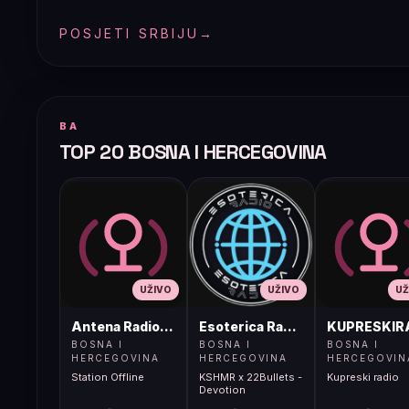
POSJETI SRBIJU
→
BA
TOP 20 BOSNA I HERCEGOVINA
UŽIVO
UŽIVO
UŽ
Antena Radio, Jelah Tešanj
Esoterica Radio S1
KUPRESKIR
BOSNA I
BOSNA I
BOSNA I
HERCEGOVINA
HERCEGOVINA
HERCEGOVIN
Station Offline
KSHMR x 22Bullets -
Kupreski radio
Devotion