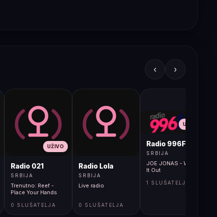
‹
›
UŽIVO
Radio 996FM
UŽIVO
SRBIJA
JOE JONAS - Work
Radio 021
Radio Lola
It Out
SRBIJA
SRBIJA
1 SLUŠATELJA
Trenutno: Reef -
Live radio
Place Your Hands
0 SLUŠATELJA
0 SLUŠATELJA