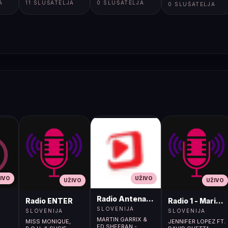
A
11 SLUŠATELJA
0 SLUŠATELJA
</html>
0 SLUŠATELJA
IVO
UŽIVO
UŽIVO
UŽIVO
Radio Antena (105.2MHz)
Radio ENTER
Radio 1 - Maribo
SLOVENIJA
SLOVENIJA
SLOVENIJA
MARTIN GARRIX &
MISS MONIQUE,
JENNIFER LOPEZ FT.
ED SHEERAN -