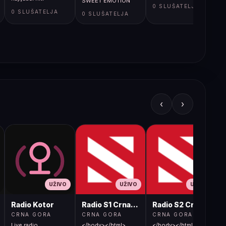
SWEET EMOTION
0 SLUŠATELJA
0 SLUŠATELJA
0 SLUŠATELJA
‹
›
UŽIVO
UŽIVO
UŽIVO
Radio Kotor
Radio S1 Crna Gora
Radio S2 Crna Gora
CRNA GORA
CRNA GORA
CRNA GORA
Live radio
</body></html>
</body></html>