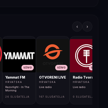
‹
›
UŽIVO
UŽIVO
UŽIVO
JA LIVE
Yammat FM
OTVORENI LIVE
Radio Tvornica
HRVATSKA
HRVATSKA
HRVATSKA
Razorlight - In The
Live radio
Live radio
L
Morning
26 SLUŠATELJA
167 SLUŠATELJA
0 SLUŠATELJA