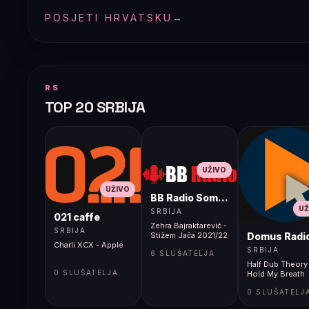
POSJETI HRVATSKU
→
RS
TOP 20 SRBIJA
UŽIVO
UŽIVO
BB Radio Sombor
UŽ
SRBIJA
021 caffe
Zehra Bajraktarević -
SRBIJA
Domus Radi
Stižem Jača 2021/22
Charli XCX - Apple
SRBIJA
6 SLUŠATELJA
Half Dub Theory
0 SLUŠATELJA
Hold My Breath
0 SLUŠATELJ