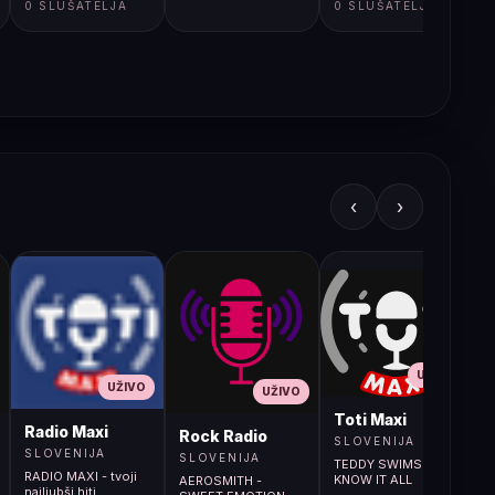
0 SLUŠATELJA
0 SLUŠATELJA
‹
›
UŽIVO
UŽIVO
UŽIVO
L
Toti Maxi
Radio Maxi
r (107.9MHz)
Rock Radio
SLOVENIJA
SLOVENIJA
SLOVENIJA
TEDDY SWIMS - MR.
RADIO MAXI - tvoji
KNOW IT ALL
AEROSMITH -
najljubši hiti