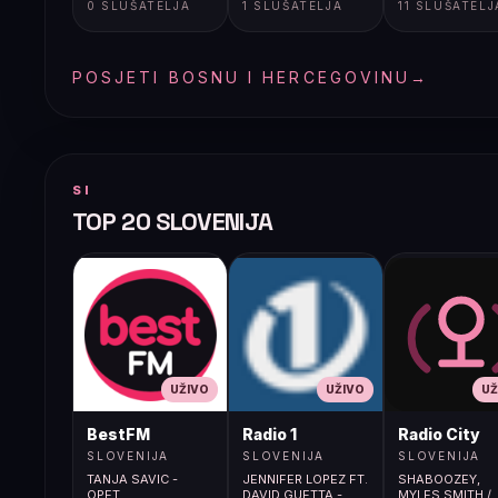
0 SLUŠATELJA
1 SLUŠATELJA
11 SLUŠATELJ
POSJETI BOSNU I HERCEGOVINU
→
SI
TOP 20 SLOVENIJA
UŽIVO
UŽIVO
UŽ
BestFM
Radio 1
Radio City
SLOVENIJA
SLOVENIJA
SLOVENIJA
TANJA SAVIC -
JENNIFER LOPEZ FT.
SHABOOZEY,
OPET
DAVID GUETTA -
MYLES SMITH /