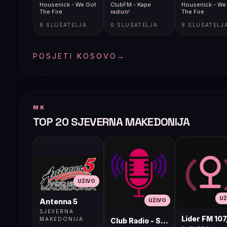
Housenick - We Got
ClubFM - Kape
Housenick - We
The Fire
radion!
The Fire
8 SLUŠATELJA
0 SLUŠATELJA
8 SLUŠATELJ
POSJETI KOSOVO
→
MK
TOP 20 SJEVERNA MAKEDONIJA
UŽIVO
UŽ
UŽIVO
Antenna 5
SJEVERNA
Lider FM 107
MAKEDONIJA
Club Radio - Skopje, Mcedonia