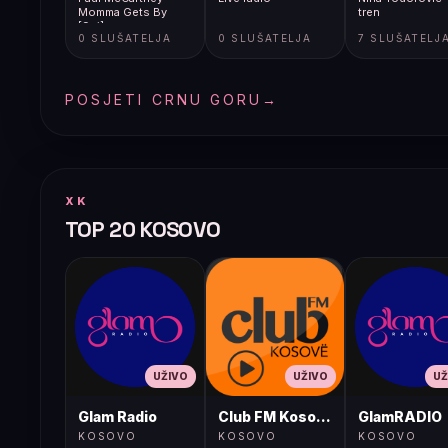
Momma Gets By
tren
[9gj]
0 SLUŠATELJA
0 SLUŠATELJA
7 SLUŠATELJ
POSJETI CRNU GORU
→
XK
TOP 20 KOSOVO
UŽIVO
UŽIVO
UŽ
Glam Radio
Club FM Kosovë
GlamRADIO
KOSOVO
KOSOVO
KOSOVO