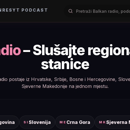
NRES
YT PODCAST
dio
– Slušajte regio
stanice
e radio postaje iz Hrvatske, Srbije, Bosne i Hercegovine, Slov
Sjeverne Makedonije na jednom mjestu.
govina
Slovenija
Crna Gora
Sjeverna
SI
ME
MK