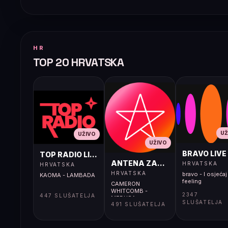
HR
TOP 20 HRVATSKA
UŽ
UŽIVO
UŽIVO
BRAVO LIVE
TOP RADIO LIVE
ANTENA ZAGREB LIVE
HRVATSKA
HRVATSKA
HRVATSKA
bravo - I osjećaj 
KAOMA - LAMBADA
feeling
CAMERON
WHITCOMB -
2347
447 SLUŠATELJA
MEDUSA
SLUŠATELJA
491 SLUŠATELJA