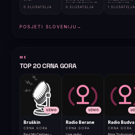
SAVE ME TONIGHT
BLINK TWICE
0 SLUŠATELJA
0 SLUŠATELJA
1 SLUŠATELJ
POSJETI SLOVENIJU
→
ME
TOP 20 CRNA GORA
UŽIVO
UŽIVO
UŽ
Bruškin
Radio Berane
Radio Budva
CRNA GORA
CRNA GORA
CRNA GORA
Paul McCartney -
Live radio
Nina Todorovic -