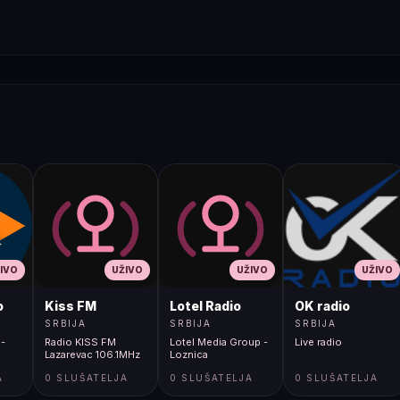
IVO
UŽIVO
UŽIVO
UŽIVO
o
Kiss FM
Lotel Radio
OK radio
SRBIJA
SRBIJA
SRBIJA
 -
Radio KISS FM
Lotel Media Group -
Live radio
Lazarevac 106.1MHz
Loznica
A
0 SLUŠATELJA
0 SLUŠATELJA
0 SLUŠATELJA