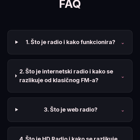
FAQ
1. Što je radio i kako funkcionira?
⌄
2. Što je internetski radio i kako se
⌄
razlikuje od klasičnog FM-a?
3. Što je web radio?
⌄
4. Što je HD Radio i kako se razlikuje