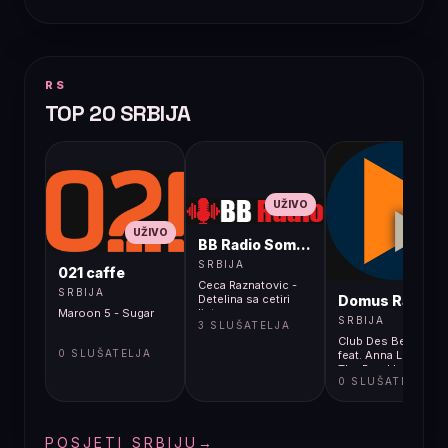
RS
TOP 20 SRBIJA
UŽIVO
UŽIVO
BB Radio Sombor
UŽIVO
SRBIJA
021 caffe
Ceca Raznatovic -
SRBIJA
Domus Radio
Detelina sa cetiri
Maroon 5 - Sugar
lista
SRBIJA
3 SLUŠATELJA
Club Des Belugas
0 SLUŠATELJA
feat. Anna Luca -
The Road Is
0 SLUŠATELJA
Lonesome
POSJETI SRBIJU
→