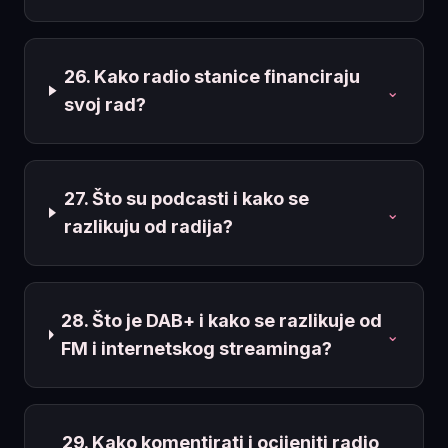
26. Kako radio stanice financiraju
⌄
svoj rad?
27. Što su podcasti i kako se
⌄
razlikuju od radija?
28. Što je DAB+ i kako se razlikuje od
⌄
FM i internetskog streaminga?
29. Kako komentirati i ocijeniti radio