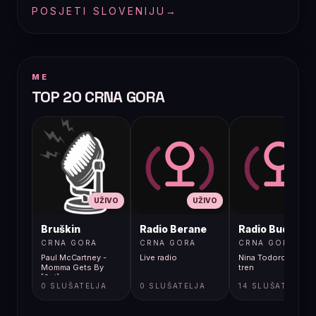
POSJETI SLOVENIJU
→
ME
TOP 20 CRNA GORA
UŽIVO
UŽIVO
UŽIVO
Bruškin
Radio Berane
Radio Budva
CRNA GORA
CRNA GORA
CRNA GORA
Paul McCartney -
Live radio
Nina Todorovic - Fal
Momma Gets By
tren
[9gj]
0 SLUŠATELJA
0 SLUŠATELJA
14 SLUŠATELJA