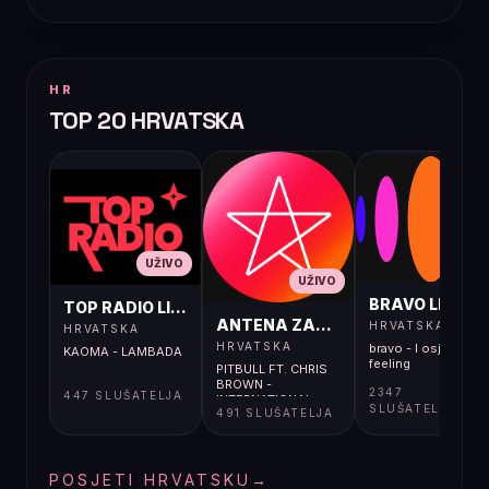
HR
TOP 20 HRVATSKA
UŽIVO
UŽIVO
UŽIVO
BRAVO LIVE
TOP RADIO LIVE
ANTENA ZAGREB LIVE
HRVATSKA
HRVATSKA
HRVATSKA
bravo - I osjećaj i
KAOMA - LAMBADA
feeling
PITBULL FT. CHRIS
BROWN -
2347
447 SLUŠATELJA
INTERNATIONAL
SLUŠATELJA
491 SLUŠATELJA
LOVE
POSJETI HRVATSKU
→