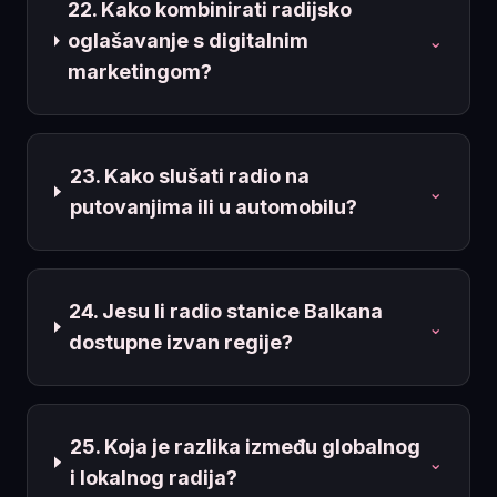
22. Kako kombinirati radijsko
oglašavanje s digitalnim
⌄
marketingom?
23. Kako slušati radio na
⌄
putovanjima ili u automobilu?
24. Jesu li radio stanice Balkana
⌄
dostupne izvan regije?
25. Koja je razlika između globalnog
⌄
i lokalnog radija?