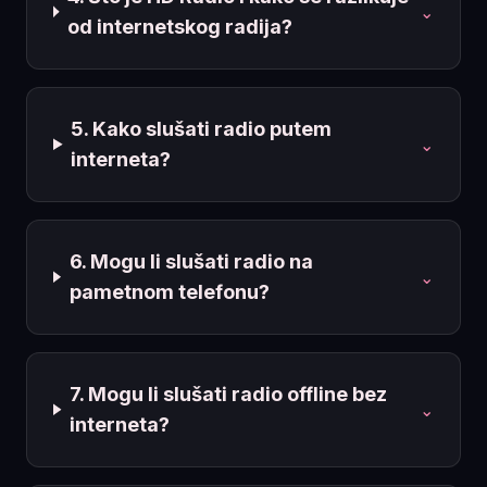
⌄
od internetskog radija?
5. Kako slušati radio putem
⌄
interneta?
6. Mogu li slušati radio na
⌄
pametnom telefonu?
7. Mogu li slušati radio offline bez
⌄
interneta?