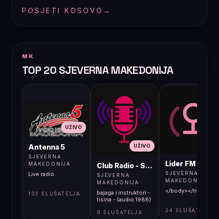
POSJETI KOSOVO
→
MK
TOP 20 SJEVERNA MAKEDONIJA
UŽIVO
UŽIVO
UŽIVO
Antenna 5
SJEVERNA
Lider FM 107,4
MAKEDONIJA
Club Radio - Skopje, Mcedonia
SJEVERNA
Live radio
SJEVERNA
MAKEDONIJA
MAKEDONIJA
</body></html>
bajaga i instruktori -
103 SLUŠATELJA
tisina - (audio 1988)
34 SLUŠATELJA
0 SLUŠATELJA