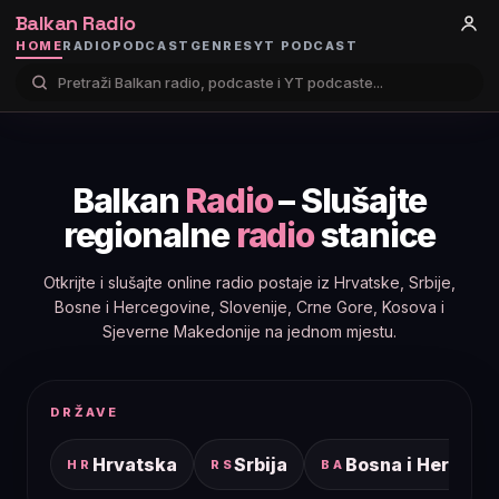
Balkan Radio
HOME
RADIO
PODCAST
GENRES
YT PODCAST
Balkan
Radio
– Slušajte
regionalne
radio
stanice
Otkrijte i slušajte online radio postaje iz Hrvatske, Srbije,
Bosne i Hercegovine, Slovenije, Crne Gore, Kosova i
Sjeverne Makedonije na jednom mjestu.
DRŽAVE
Hrvatska
Srbija
Bosna i Hercego
HR
RS
BA