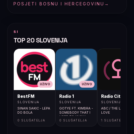
POSJETI BOSNU I HERCEGOVINU
→
SI
TOP 20 SLOVENIJA
UŽIVO
UŽIVO
UŽIVO
BestFM
Radio 1
Radio City
SLOVENIJA
SLOVENIJA
SLOVENIJA
SINAN SAKIC - LEPA
GOTYE FT. KIMBRA -
ABC / THE LOOK OF
DO BOLA
SOMEBODY THAT I
LOVE
USED TO KNOW
0 SLUŠATELJA
0 SLUŠATELJA
1 SLUŠATELJA