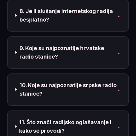
8. Je li slušanje internetskog radija
⌄
besplatno?
9. Koje su najpoznatije hrvatske
⌄
radio stanice?
10. Koje su najpoznatije srpske radio
⌄
stanice?
11. Što znači radijsko oglašavanje i
⌄
kako se provodi?