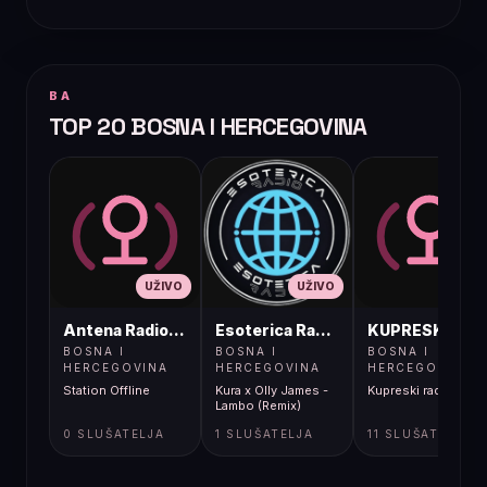
BA
TOP 20 BOSNA I HERCEGOVINA
UŽIVO
UŽIVO
UŽIVO
Antena Radio, Jelah Tešanj
Esoterica Radio S1
KUPRESKIRAD
BOSNA I
BOSNA I
BOSNA I
HERCEGOVINA
HERCEGOVINA
HERCEGOVINA
Station Offline
Kura x Olly James -
Kupreski radio
Lambo (Remix)
0 SLUŠATELJA
1 SLUŠATELJA
11 SLUŠATELJA