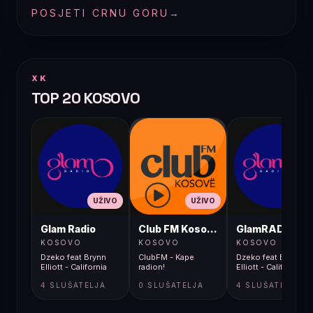
POSJETI CRNU GORU
→
XK
TOP 20 KOSOVO
UŽIVO
UŽIVO
UŽIVO
Glam Radio
Club FM Kosovë
GlamRADIO
KOSOVO
KOSOVO
KOSOVO
Dzeko feat Brynn
ClubFM - Kape
Dzeko feat Brynn
Elliott - California
radion!
Elliott - California
4 SLUŠATELJA
0 SLUŠATELJA
4 SLUŠATELJA