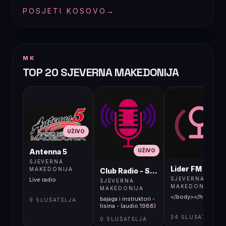
POSJETI KOSOVO
→
MK
TOP 20 SJEVERNA MAKEDONIJA
UŽIVO
UŽIVO
UŽIVO
Antenna 5
SJEVERNA
Lider FM 107,4
MAKEDONIJA
Club Radio - Skopje, Mcedonia
SJEVERNA
Live radio
SJEVERNA
MAKEDONIJA
MAKEDONIJA
</body></html>
bajaga i instruktori -
9 SLUŠATELJA
tisina - (audio 1988)
34 SLUŠATELJA
0 SLUŠATELJA