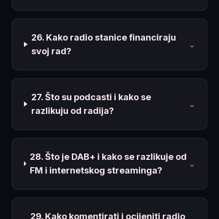
26. Kako radio stanice financiraju
⌄
svoj rad?
27. Što su podcasti i kako se
⌄
razlikuju od radija?
28. Što je DAB+ i kako se razlikuje od
⌄
FM i internetskog streaminga?
29. Kako komentirati i ocijeniti radio