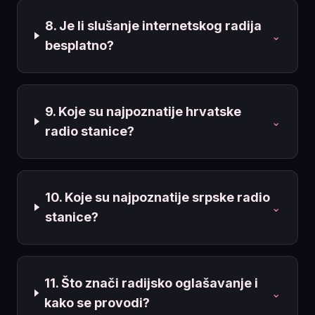
8. Je li slušanje internetskog radija
⌄
besplatno?
9. Koje su najpoznatije hrvatske
⌄
radio stanice?
10. Koje su najpoznatije srpske radio
⌄
stanice?
11. Što znači radijsko oglašavanje i
⌄
kako se provodi?