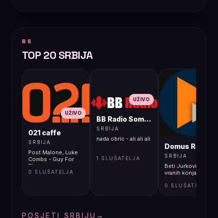
RS
TOP 20 SRBIJA
UŽIVO
UŽIVO
BB Radio Sombor
UŽIVO
SRBIJA
021 caffe
nada obric - ali ali ali
SRBIJA
Domus Radio
Post Malone, Luke
SRBIJA
1 SLUŠATELJA
Combs - Guy For
That
Beti Jurković - Trk
0 SLUŠATELJA
vranih konja
0 SLUŠATELJA
POSJETI SRBIJU
→