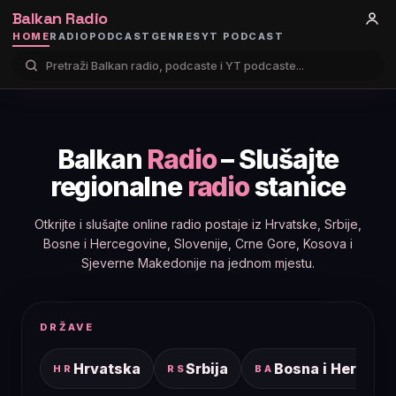
Balkan Radio
HOME
RADIO
PODCAST
GENRES
YT PODCAST
Balkan
Radio
– Slušajte
regionalne
radio
stanice
Otkrijte i slušajte online radio postaje iz Hrvatske, Srbije,
Bosne i Hercegovine, Slovenije, Crne Gore, Kosova i
Sjeverne Makedonije na jednom mjestu.
DRŽAVE
Hrvatska
Srbija
Bosna i Hercego
HR
RS
BA