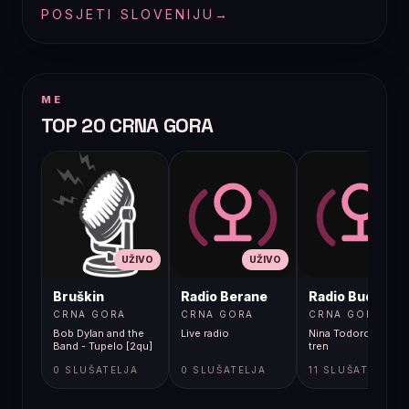
POSJETI SLOVENIJU
→
ME
TOP 20 CRNA GORA
UŽIVO
UŽIVO
UŽIVO
Bruškin
Radio Berane
Radio Budva
CRNA GORA
CRNA GORA
CRNA GORA
Bob Dylan and the
Live radio
Nina Todorovic - Fal
Band - Tupelo [2qu]
tren
0 SLUŠATELJA
0 SLUŠATELJA
11 SLUŠATELJA