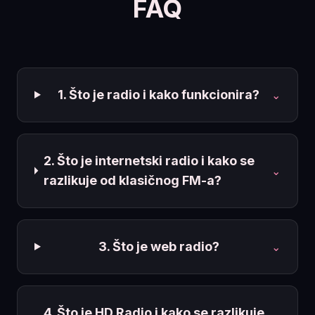
FAQ
1. Što je radio i kako funkcionira?
⌄
2. Što je internetski radio i kako se
⌄
razlikuje od klasičnog FM-a?
3. Što je web radio?
⌄
4. Što je HD Radio i kako se razlikuje