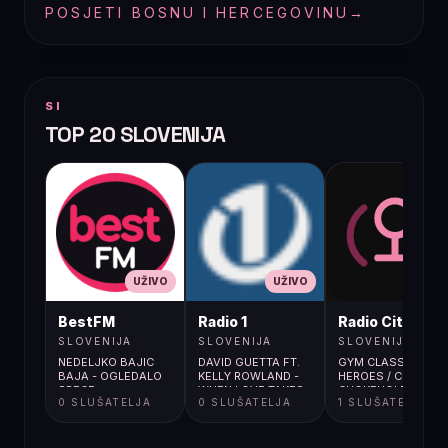
POSJETI BOSNU I HERCEGOVINU
→
SI
TOP 20 SLOVENIJA
UŽIVO
UŽIVO
UŽIVO
BestFM
Radio 1
Radio City
SLOVENIJA
SLOVENIJA
SLOVENIJA
NEDELJKO BAJIC
DAVID GUETTA FT.
GYM CLASS
BAJA - OGLEDALO
KELLY ROWLAND -
HEROES / CUPIDS
SRECE
WHEN LOVE TAKES
CHOKEHOLD
0 SLUŠATELJA
0 SLUŠATELJA
1 SLUŠATELJA
OVER