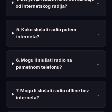
⌄
od internetskog radija?
5. Kako slušati radio putem
⌄
interneta?
6. Mogu li slušati radio na
⌄
pametnom telefonu?
7. Mogu li slušati radio offline bez
⌄
interneta?