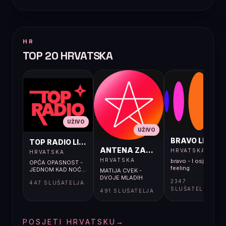
HR
TOP 20 HRVATSKA
UŽIVO
UŽIVO
UŽIVO
BRAVO LIVE
TOP RADIO LIVE
ANTENA ZAGREB LIVE
HRVATSKA
HRVATSKA
HRVATSKA
bravo - I osjećaj i
OPĆA OPASNOST -
feeling
JEDNOM KAD NOĆ...
MATIJA CVEK -
DVOJE MLADIH
2347
447 SLUŠATELJA
SLUŠATELJA
491 SLUŠATELJA
POSJETI HRVATSKU
→