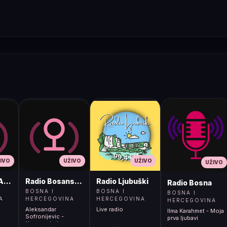
IVO
UŽIVO
UŽIVO
UŽIVO
ADIO
Radio Bosanski Brod
Radio Ljubuški
Radio Bosna
BOSNA I
BOSNA I
BOSNA I
A
HERCEGOVINA
HERCEGOVINA
HERCEGOVINA
Aleksandar
Live radio
Ilma Karahmet - Moja
Sofronijevic -
prva ljubavi
Kumovo kolo