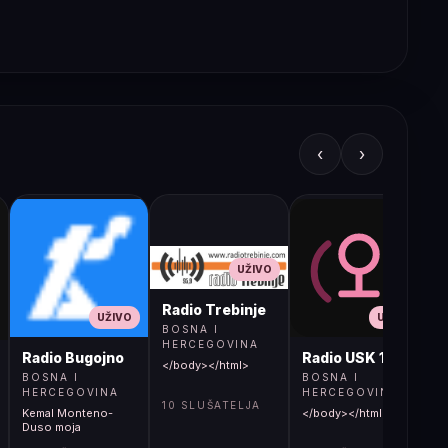
‹
›
UŽIVO
Radio Trebinje
UŽIVO
UŽIVO
BOSNA I
HERCEGOVINA
Radio Bugojno
Radio USK 1
</body></html>
BOSNA I
BOSNA I
HERCEGOVINA
HERCEGOVINA
10 SLUŠATELJA
Kemal Monteno-
</body></html>
S
Duso moja