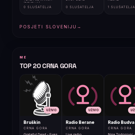
(BEKRIJA)
0 SLUŠATELJA
0 SLUŠATELJA
1 SLUŠATELJ
POSJETI SLOVENIJU
→
ME
TOP 20 CRNA GORA
UŽIVO
UŽIVO
UŽ
Bruškin
Radio Berane
Radio Budva
CRNA GORA
CRNA GORA
CRNA GORA
Grateful Dead - Eyes
Live radio
Nina Todorovic -