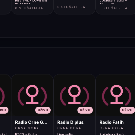
REVIVAL - LOVE ME
poslušan radio v
ENDLESS
Sloveniji
A
0 SLUŠATELJA
0 SLUŠATELJA
0 SLUŠATELJA
IVO
UŽIVO
UŽIVO
UŽIVO
Radio Crne Gore 1
Radio D plus
Radio Fatih
CRNA GORA
CRNA GORA
CRNA GORA
 Fali
RTCG - Radio
Live radio
Početna - Radio