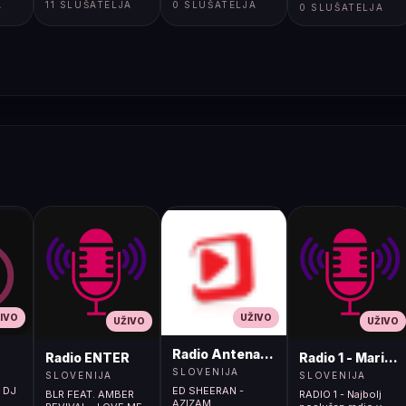
A
11 SLUŠATELJA
0 SLUŠATELJA
[2OsH]</body>
0 SLUŠATELJA
</html>
IVO
UŽIVO
UŽIVO
UŽIVO
Radio Antena (105.2MHz)
Radio ENTER
Radio 1 - Maribo
SLOVENIJA
SLOVENIJA
SLOVENIJA
N DJ
ED SHEERAN -
BLR FEAT. AMBER
RADIO 1 - Najbolj
AZIZAM