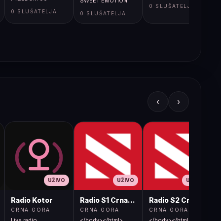
SWEET EMOTION
0 SLUŠATELJA
0 SLUŠATELJA
0 SLUŠATELJA
‹
›
UŽIVO
UŽIVO
UŽIVO
Radio Kotor
Radio S1 Crna Gora
Radio S2 Crna Gora
CRNA GORA
CRNA GORA
CRNA GORA
Live radio
</body></html>
</body></html>