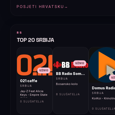
POSJETI HRVATSKU
→
RS
TOP 20 SRBIJA
UŽIVO
UŽIVO
BB Radio Sombor
UŽ
SRBIJA
021 caffe
Bosansko kolo
SRBIJA
Domus Radi
Jay-Z Feat Alicia
SRBIJA
8 SLUŠATELJA
Keys - Empire State
Of Mind
KoiKoi - Krinolin
0 SLUŠATELJA
0 SLUŠATELJ