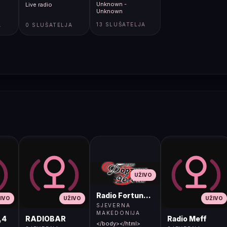
Unknown -
Live radio
Unknown
13 SLUŠATELJA
A
0 SLUŠATELJA
UŽIVO
Radio Fortuna 96.8 FM
IVO
UŽIVO
UŽIVO
SJEVERNA
MAKEDONIJA
,4
RADIOBAR
Radio Meff
</body></html>