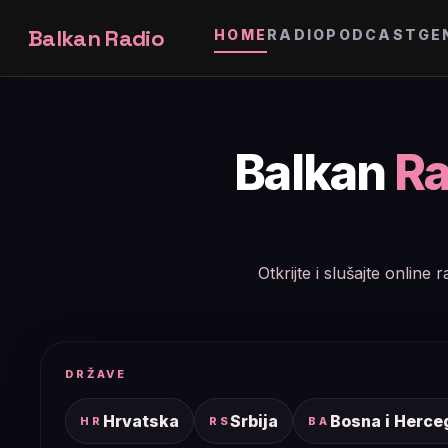
Balkan Radio
HOME
RADIO
PODCAST
GE
Balkan
Ra
Otkrijte i slušajte onlin
DRŽAVE
Hrvatska
Srbija
Bosna i Herce
HR
RS
BA