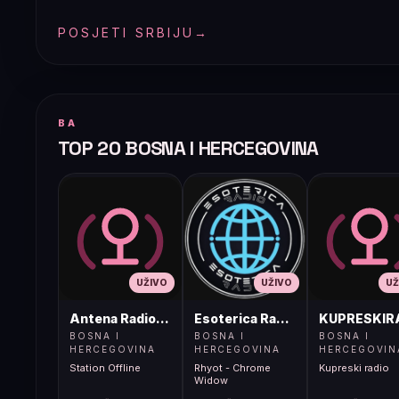
POSJETI SRBIJU
→
BA
TOP 20 BOSNA I HERCEGOVINA
UŽIVO
UŽIVO
UŽ
Antena Radio, Jelah Tešanj
Esoterica Radio S1
KUPRESKIR
BOSNA I
BOSNA I
BOSNA I
HERCEGOVINA
HERCEGOVINA
HERCEGOVIN
Station Offline
Rhyot - Chrome
Kupreski radio
Widow