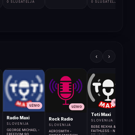
0 SLUŠATELJA
0 SLUŠATELJA
‹
›
UŽIVO
UŽIVO
UŽIVO
L
Toti Maxi
Radio Maxi
r (107.9MHz)
Rock Radio
SLOVENIJA
SLOVENIJA
SLOVENIJA
BEBE REXHA &
GEORGE MICHAEL -
FAITHLESS - NEW
AEROSMITH -
FREEDOM 90
RELIGION