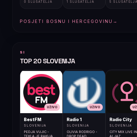
0 SLUŠATELJA
1 SLUŠATELJA
5 SLUŠATELJ
POSJETI BOSNU I HERCEGOVINU
→
SI
TOP 20 SLOVENIJA
UŽIVO
UŽIVO
UŽ
BestFM
Radio 1
Radio City
SLOVENIJA
SLOVENIJA
SLOVENIJA
PEDJA VUJIC -
OLIVIA RODRIGO -
CITY MIX LIVE I
TEKLA JE RAKIJA
DROP DEAD
ALJAZ