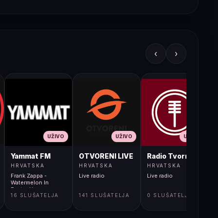
‹
›
UŽIVO
UŽIVO
UŽIVO
JA LIVE
Yammat FM
OTVORENI LIVE
Radio Tvornica
HRVATSKA
HRVATSKA
HRVATSKA
Frank Zappa -
Live radio
Live radio
L
Watermelon In
Easter Hay
16 SLUŠATELJA
141 SLUŠATELJA
0 SLUŠATELJA