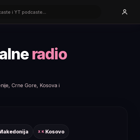
nalne
radio
enije, Crne Gore, Kosova i
 Makedonija
Kosovo
XK