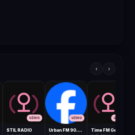
‹
›
UŽIVO
UŽIVO
UŽIVO
STIL RADIO
Urban FM 90.8 Skopje
Time FM Gevgelija