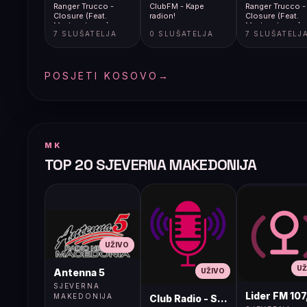
Ranger Trucco -
ClubFM - Kape
Ranger Trucco -
Closure (Feat.
radion!
Closure (Feat.
Modern Lover)
Modern Lover)
7 SLUŠATELJA
0 SLUŠATELJA
7 SLUŠATELJ
POSJETI KOSOVO
→
MK
TOP 20 SJEVERNA MAKEDONIJA
UŽIVO
UŽ
UŽIVO
Antenna 5
SJEVERNA
Lider FM 107
MAKEDONIJA
Club Radio - Skopje, Mcedonia