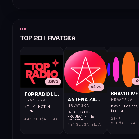
HR
TOP 20 HRVATSKA
UŽ
UŽIVO
UŽIVO
BRAVO LIVE
TOP RADIO LIVE
ANTENA ZAGREB LIVE
HRVATSKA
HRVATSKA
HRVATSKA
bravo - I osjećaj 
NELLY - HOT IN
feeling
HERRE
DJ ALIGATOR
PROJECT - THE
2347
447 SLUŠATELJA
WHISTLE
SLUŠATELJA
491 SLUŠATELJA