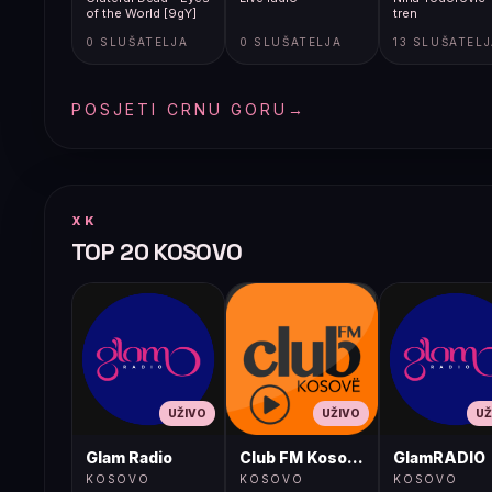
of the World [9gY]
tren
0 SLUŠATELJA
0 SLUŠATELJA
13 SLUŠATEL
POSJETI CRNU GORU
→
XK
TOP 20 KOSOVO
UŽIVO
UŽIVO
UŽ
Glam Radio
Club FM Kosovë
GlamRADIO
KOSOVO
KOSOVO
KOSOVO