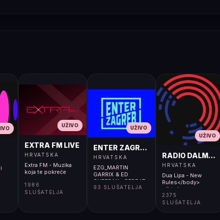
UŽIVO
UŽIVO
IVO
UŽIVO
EXTRA FM LIVE
ENTER ZAGREB LIVE
RADIO DALMACI
HRVATSKA
HRVATSKA
Extra FM - Muzika
HRVATSKA
EZG_MARTIN
i
koja te pokreće
GARRIX & ED
Dua Lipa - New
SHEERAN - REPEAT
Rules</body>
1986
93 SLUŠATELJA
IT
</html>
SLUŠATELJA
2375
SLUŠATELJA