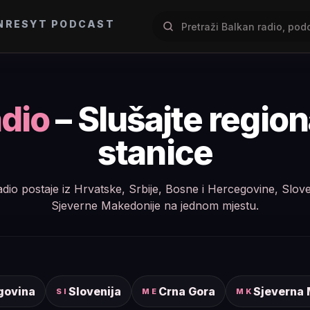
NRES
YT PODCAST
dio
– Slušajte regio
stanice
e radio postaje iz Hrvatske, Srbije, Bosne i Hercegovine, Slov
Sjeverne Makedonije na jednom mjestu.
govina
Slovenija
Crna Gora
Sjeverna
SI
ME
MK