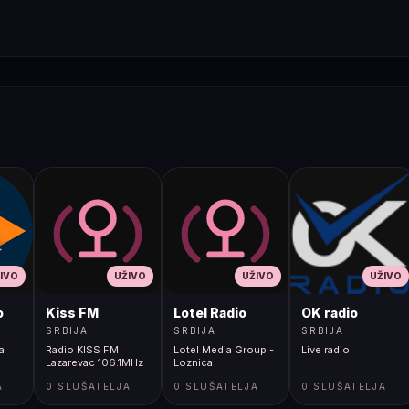
IVO
UŽIVO
UŽIVO
UŽIVO
o
Kiss FM
Lotel Radio
OK radio
SRBIJA
SRBIJA
SRBIJA
a
Radio KISS FM
Lotel Media Group -
Live radio
Lazarevac 106.1MHz
Loznica
A
0 SLUŠATELJA
0 SLUŠATELJA
0 SLUŠATELJA