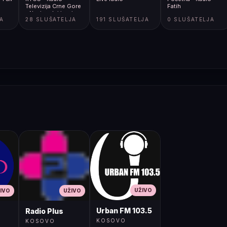
Televizija Crne Gore
Fatih
- Nacionalni javni
JA
28 SLUŠATELJA
191 SLUŠATELJA
0 SLUŠATELJA
servis
UŽIVO
IVO
UŽIVO
Urban FM 103.5
Radio Plus
KOSOVO
KOSOVO