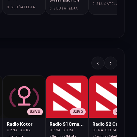
SWEET EMOTION
0 SLUŠATELJA
0 SLUŠATELJA
0 SLUŠATELJA
‹
›
UŽIVO
UŽIVO
UŽIVO
Radio Kotor
Radio S1 Crna Gora
Radio S2 Crna Gora
CRNA GORA
CRNA GORA
CRNA GORA
Live radio
</body></html>
</body></html>