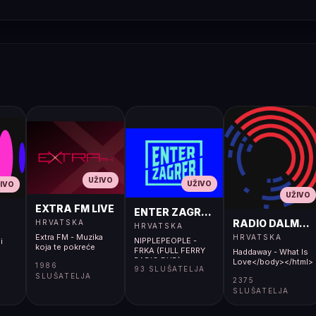
UŽIVO
UŽIVO
IVO
UŽIVO
EXTRA FM LIVE
ENTER ZAGREB LIVE
RADIO DALMACI
HRVATSKA
HRVATSKA
Extra FM - Muzika
HRVATSKA
NIPPLEPEOPLE -
i
koja te pokreće
FRKA (FULL FERRY
Haddaway - What Is
RADIO DUB)
Love</body></html>
1986
93 SLUŠATELJA
SLUŠATELJA
2375
SLUŠATELJA