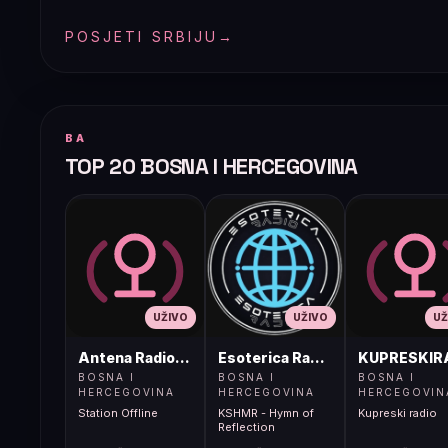
POSJETI SRBIJU
→
BA
TOP 20 BOSNA I HERCEGOVINA
UŽIVO
UŽIVO
UŽ
Antena Radio, Jelah Tešanj
Esoterica Radio S1
KUPRESKIR
BOSNA I
BOSNA I
BOSNA I
HERCEGOVINA
HERCEGOVINA
HERCEGOVIN
Station Offline
KSHMR - Hymn of
Kupreski radio
Reflection