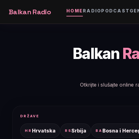
Balkan Radio
HOME
RADIO
PODCAST
GE
Balkan
Ra
Otkrijte i slušajte onlin
DRŽAVE
Hrvatska
Srbija
Bosna i Herce
HR
RS
BA