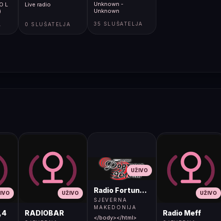
Unknown -
 O L
Live radio
Unknown
)
35 SLUŠATELJA
A
0 SLUŠATELJA
UŽIVO
Radio Fortuna 96.8 FM
IVO
UŽIVO
UŽIVO
SJEVERNA
MAKEDONIJA
,4
RADIOBAR
Radio Meff
</body></html>