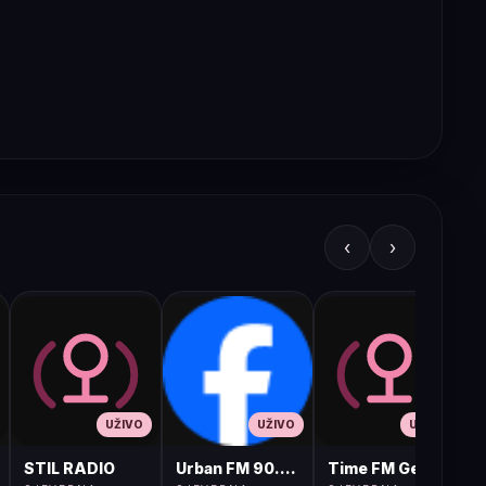
‹
›
UŽIVO
UŽIVO
UŽIVO
STIL RADIO
Urban FM 90.8 Skopje
Time FM Gevgelija