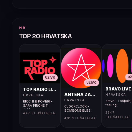
HR
TOP 20 HRVATSKA
UŽ
UŽIVO
UŽIVO
BRAVO LIVE
TOP RADIO LIVE
ANTENA ZAGREB LIVE
HRVATSKA
HRVATSKA
HRVATSKA
bravo - I osjećaj 
RICCHI & POVERI -
feeling
SARA PIRCHE TI
CLOCKCLOCK -
AMO
SOMEONE ELSE
2347
447 SLUŠATELJA
SLUŠATELJA
491 SLUŠATELJA