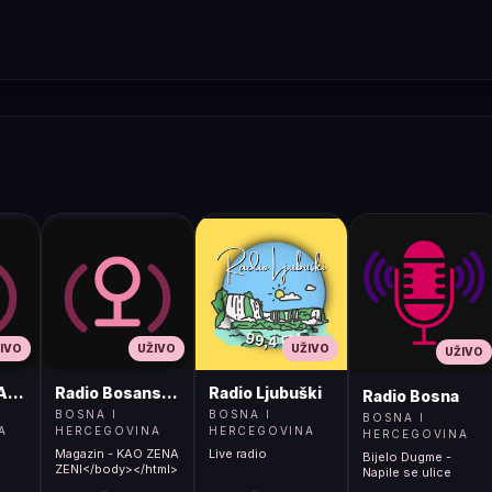
IVO
UŽIVO
UŽIVO
UŽIVO
ADIO
Radio Bosanski Brod
Radio Ljubuški
Radio Bosna
BOSNA I
BOSNA I
BOSNA I
A
HERCEGOVINA
HERCEGOVINA
HERCEGOVINA
Magazin - KAO ZENA
Live radio
Bijelo Dugme -
ZENI</body></html>
Napile se ulice