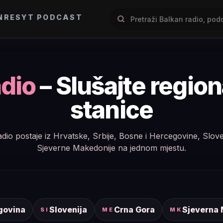
NRES
YT PODCAST
dio
– Slušajte regio
stanice
e radio postaje iz Hrvatske, Srbije, Bosne i Hercegovine, Slov
Sjeverne Makedonije na jednom mjestu.
govina
Slovenija
Crna Gora
Sjeverna
SI
ME
MK