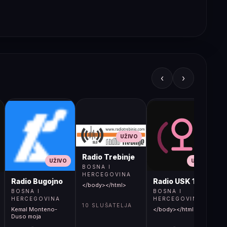
‹
›
UŽIVO
Radio Trebinje
UŽIVO
UŽIVO
BOSNA I
HERCEGOVINA
Radio Bugojno
Radio USK 1
</body></html>
BOSNA I
BOSNA I
HERCEGOVINA
HERCEGOVINA
10 SLUŠATELJA
Kemal Monteno-
</body></html>
S
Duso moja