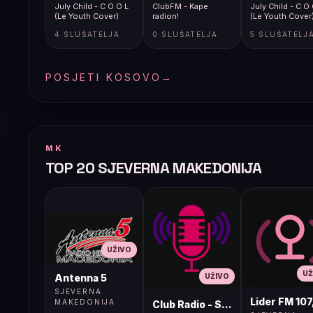
July Child - C O O L
ClubFM - Kape
July Child - C O
(Le Youth Cover)
radion!
(Le Youth Cover
4 SLUŠATELJA
0 SLUŠATELJA
5 SLUŠATELJ
POSJETI KOSOVO
→
MK
TOP 20 SJEVERNA MAKEDONIJA
UŽIVO
UŽ
UŽIVO
Antenna 5
SJEVERNA
Lider FM 107
MAKEDONIJA
Club Radio - Skopje, Mcedonia