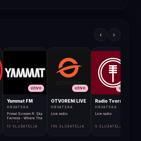
‹
›
UŽIVO
UŽIVO
UŽIVO
JA LIVE
Yammat FM
OTVORENI LIVE
Radio Tvornica
HRVATSKA
HRVATSKA
HRVATSKA
Primal Scream ft. Sky
Live radio
Live radio
L
Ferreira - Where The
Light Gets In
13 SLUŠATELJA
105 SLUŠATELJA
0 SLUŠATELJA