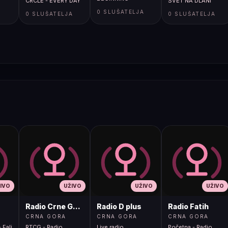
CRCLE - EVERY DAY
SVET NA DLANI
A
0 SLUŠATELJA
0 SLUŠATELJA
0 SLUŠATELJA
IVO
UŽIVO
UŽIVO
UŽIVO
Radio Crne Gore 1
Radio D plus
Radio Fatih
CRNA GORA
CRNA GORA
CRNA GORA
 Fali
RTCG - Radio
Live radio
Početna - Radio