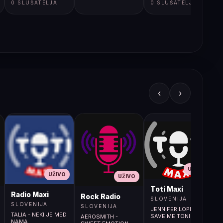
0 SLUŠATELJA
0 SLUŠATELJA
‹
›
UŽIVO
UŽIVO
UŽIVO
L
Toti Maxi
Radio Maxi
r (107.9MHz)
Rock Radio
SLOVENIJA
SLOVENIJA
SLOVENIJA
JENNIFER LOPEZ -
TALIA - NEKI JE MED
SAVE ME TONIGHT
AEROSMITH -
NAMA