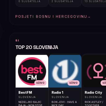
0 SLUŠATELJA
2 SLUŠATELJA
13 SLUŠATEL
POSJETI BOSNU I HERCEGOVINU
→
SI
TOP 20 SLOVENIJA
UŽIVO
UŽIVO
UŽ
BestFM
Radio 1
Radio City
SLOVENIJA
SLOVENIJA
SLOVENIJA
NEDELJKO BAJIC
BON JOVI - HAVE A
RICK ASTLEY /
BAJA - NON STOP
NICE DAY
TOGETHER