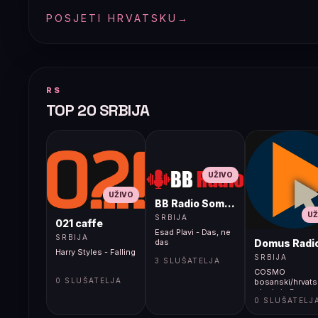
POSJETI HRVATSKU
→
RS
TOP 20 SRBIJA
UŽIVO
UŽIVO
BB Radio Sombor
UŽ
SRBIJA
021 caffe
Esad Plavi - Das, ne
SRBIJA
Domus Radi
das
Harry Styles - Falling
SRBIJA
3 SLUŠATELJA
COSMO
0 SLUŠATELJA
bosanski/hrvats
- Ludwig Bauer:
0 SLUŠATELJ
"Kuća ili čovjek k
je kupovao čavl