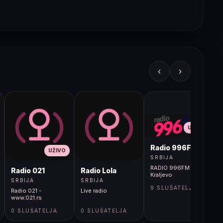
‹
›
UŽIVO
Radio 996FM
UŽIVO
SRBIJA
RADIO 996FM -
Radio 021
Radio Lola
Kraljevo
SRBIJA
SRBIJA
9 SLUŠATELJA
Radio 021 -
Live radio
www.021.rs
0 SLUŠATELJA
0 SLUŠATELJA