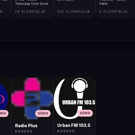
Televizija Crne Gore
Fatih
- Nacionalni javni
JA
28 SLUŠATELJA
202 SLUŠATELJA
0 SLUŠATELJA
servis
UŽIVO
IVO
UŽIVO
Urban FM 103.5
Radio Plus
KOSOVO
KOSOVO