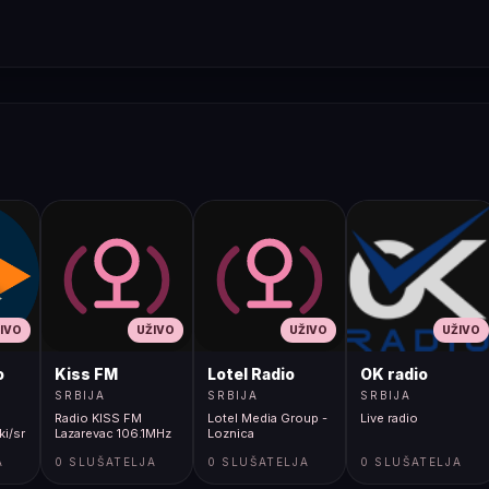
IVO
UŽIVO
UŽIVO
UŽIVO
o
Kiss FM
Lotel Radio
OK radio
SRBIJA
SRBIJA
SRBIJA
Radio KISS FM
Lotel Media Group -
Live radio
ki/srpski
Lazarevac 106.1MHz
Loznica
A
0 SLUŠATELJA
0 SLUŠATELJA
0 SLUŠATELJA
oji
e"