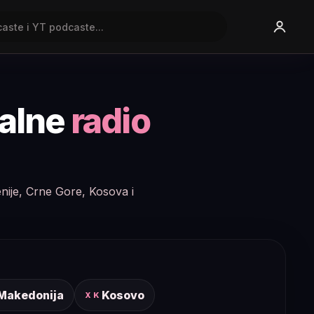
nalne
radio
enije, Crne Gore, Kosova i
 Makedonija
Kosovo
XK