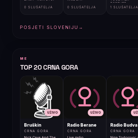
FOREVER
0 SLUŠATELJA
0 SLUŠATELJA
1 SLUŠATELJ
POSJETI SLOVENIJU
→
ME
TOP 20 CRNA GORA
UŽIVO
UŽIVO
UŽ
Bruškin
Radio Berane
Radio Budva
CRNA GORA
CRNA GORA
CRNA GORA
Nick Cave And The
Live radio
Nina Todorovic -