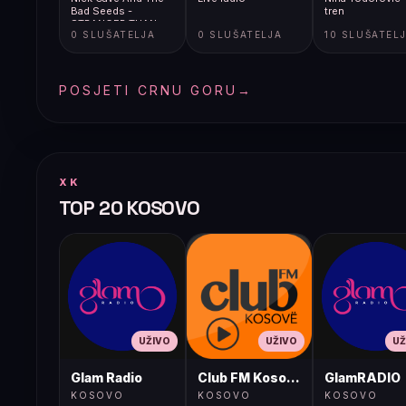
Bad Seeds -
tren
STRANGER THAN
0 SLUŠATELJA
0 SLUŠATELJA
10 SLUŠATEL
KINDNESS [1qZ]
POSJETI CRNU GORU
→
XK
TOP 20 KOSOVO
UŽIVO
UŽIVO
UŽ
Glam Radio
Club FM Kosovë
GlamRADIO
KOSOVO
KOSOVO
KOSOVO