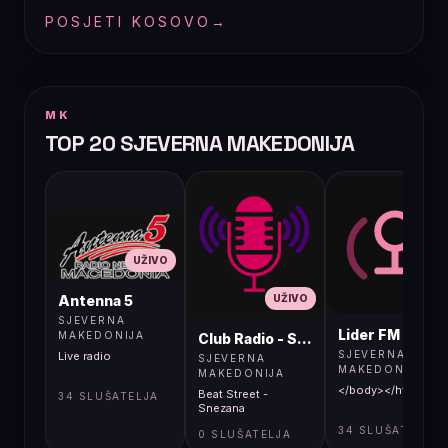
POSJETI KOSOVO
→
MK
TOP 20 SJEVERNA MAKEDONIJA
UŽIVO
UŽIVO
UŽIVO
Antenna 5
SJEVERNA
Lider FM 107,4
MAKEDONIJA
Club Radio - Skopje, Mcedonia
SJEVERNA
Live radio
SJEVERNA
MAKEDONIJA
MAKEDONIJA
</body></html>
Beat Street -
34 SLUŠATELJA
Snezana
34 SLUŠATELJA
0 SLUŠATELJA