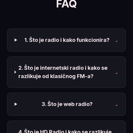
FAQ
1. Što je radio i kako funkcionira?
⌄
2. Što je internetski radio i kako se
⌄
razlikuje od klasičnog FM-a?
3. Što je web radio?
⌄
4. Što je HD Radio i kako se razlikuje