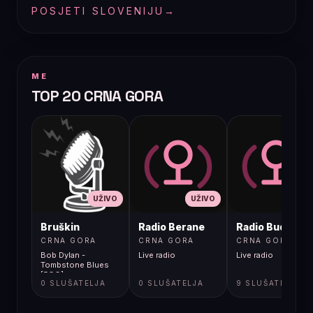
POSJETI SLOVENIJU
→
ME
TOP 20 CRNA GORA
UŽIVO
UŽIVO
UŽIVO
Bruškin
Radio Berane
Radio Budva
CRNA GORA
CRNA GORA
CRNA GORA
Bob Dylan -
Live radio
Live radio
Tombstone Blues
[5GG]
0 SLUŠATELJA
0 SLUŠATELJA
9 SLUŠATELJA