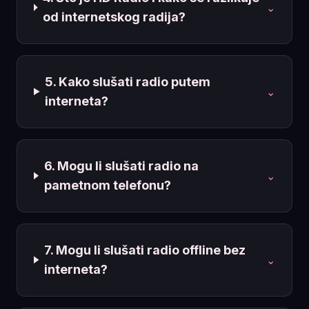
⌄
od internetskog radija?
5. Kako slušati radio putem
⌄
interneta?
6. Mogu li slušati radio na
⌄
pametnom telefonu?
7. Mogu li slušati radio offline bez
⌄
interneta?