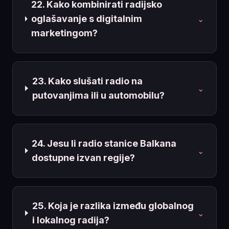
22. Kako kombinirati radijsko
oglašavanje s digitalnim
⌄
marketingom?
23. Kako slušati radio na
⌄
putovanjima ili u automobilu?
24. Jesu li radio stanice Balkana
⌄
dostupne izvan regije?
25. Koja je razlika između globalnog
⌄
i lokalnog radija?