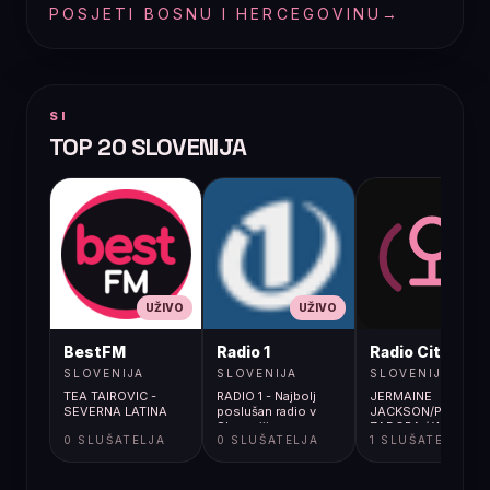
POSJETI BOSNU I HERCEGOVINU
→
SI
TOP 20 SLOVENIJA
UŽIVO
UŽIVO
UŽIVO
BestFM
Radio 1
Radio City
SLOVENIJA
SLOVENIJA
SLOVENIJA
TEA TAIROVIC -
RADIO 1 - Najbolj
JERMAINE
SEVERNA LATINA
poslušan radio v
JACKSON/PIA
Sloveniji
ZADORA / WHEN
0 SLUŠATELJA
0 SLUŠATELJA
1 SLUŠATELJA
THE RAIN BEGINS
TO FALL