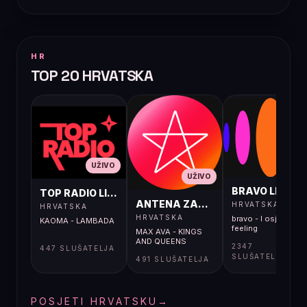
HR
TOP 20 HRVATSKA
UŽIVO
UŽIVO
UŽIVO
BRAVO LIVE
TOP RADIO LIVE
ANTENA ZAGREB LIVE
HRVATSKA
HRVATSKA
HRVATSKA
bravo - I osjećaj i
KAOMA - LAMBADA
feeling
MAX AVA - KINGS
AND QUEENS
2347
447 SLUŠATELJA
SLUŠATELJA
491 SLUŠATELJA
POSJETI HRVATSKU
→