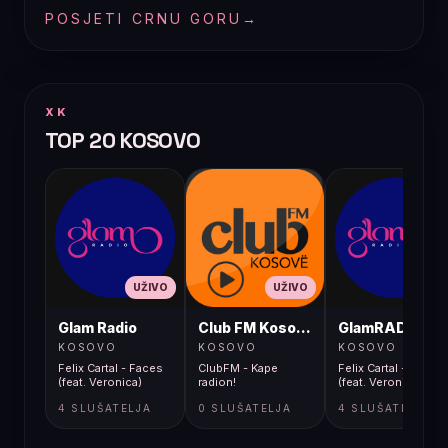
POSJETI CRNU GORU
→
XK
TOP 20 KOSOVO
UŽIVO
UŽIVO
UŽIVO
Glam Radio
Club FM Kosovë
GlamRADIO
KOSOVO
KOSOVO
KOSOVO
Felix Cartal - Faces
ClubFM - Kape
Felix Cartal - Faces
(feat. Veronica)
radion!
(feat. Veronica)
4 SLUŠATELJA
0 SLUŠATELJA
4 SLUŠATELJA