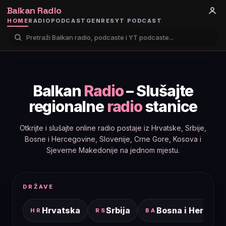
Balkan Radio
HOME
RADIO
PODCAST
GENRES
YT PODCAST
Balkan
Radio
– Slušajte
regionalne
radio
stanice
Otkrijte i slušajte online radio postaje iz Hrvatske, Srbije,
Bosne i Hercegovine, Slovenije, Crne Gore, Kosova i
Sjeverne Makedonije na jednom mjestu.
DRŽAVE
Hrvatska
Srbija
Bosna i Hercego
HR
RS
BA