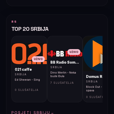
RS
TOP 20 SRBIJA
UŽIVO
UŽIVO
BB Radio Sombor
UŽIVO
SRBIJA
021 caffe
Dino Merlin - Neka
SRBIJA
Domus Radio
bude Đula
Ed Sheeran - Sing
SRBIJA
7 SLUŠATELJA
Block Out - Beogra
0 SLUŠATELJA
spava
0 SLUŠATELJA
POSJETI SRBIJU
→