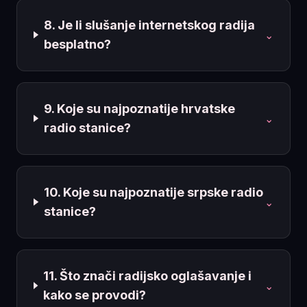
8. Je li slušanje internetskog radija
⌄
besplatno?
9. Koje su najpoznatije hrvatske
⌄
radio stanice?
10. Koje su najpoznatije srpske radio
⌄
stanice?
11. Što znači radijsko oglašavanje i
⌄
kako se provodi?