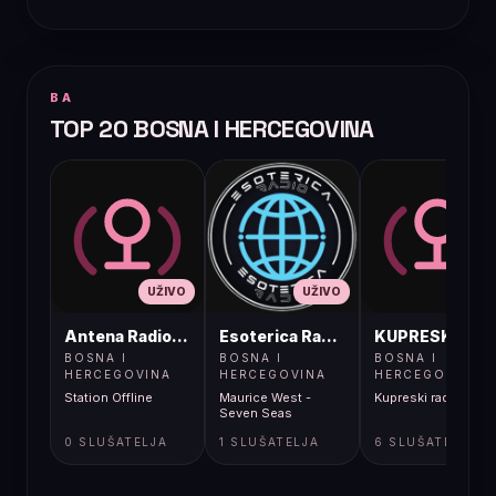
BA
TOP 20 BOSNA I HERCEGOVINA
UŽIVO
UŽIVO
UŽIVO
Antena Radio, Jelah Tešanj
Esoterica Radio S1
KUPRESKIRAD
BOSNA I
BOSNA I
BOSNA I
HERCEGOVINA
HERCEGOVINA
HERCEGOVINA
Station Offline
Maurice West -
Kupreski radio
Seven Seas
0 SLUŠATELJA
1 SLUŠATELJA
6 SLUŠATELJA