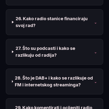
26. Kako radio stanice financiraju
⌄
svoj rad?
27. Što su podcasti i kako se
⌄
razlikuju od radija?
28. Što je DAB+ i kako se razlikuje od
⌄
FM i internetskog streaminga?
29. Kako komentirati i ocijeniti radio