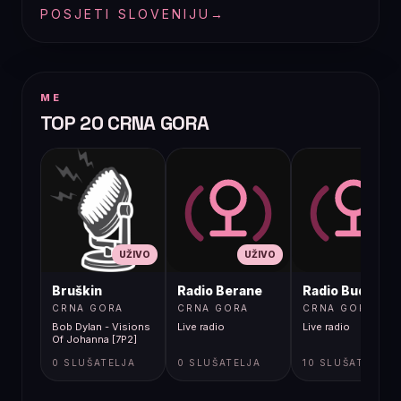
POSJETI SLOVENIJU
→
ME
TOP 20 CRNA GORA
UŽIVO
UŽIVO
UŽIVO
Bruškin
Radio Berane
Radio Budva
CRNA GORA
CRNA GORA
CRNA GORA
Bob Dylan - Visions
Live radio
Live radio
Of Johanna [7P2]
0 SLUŠATELJA
0 SLUŠATELJA
10 SLUŠATELJA