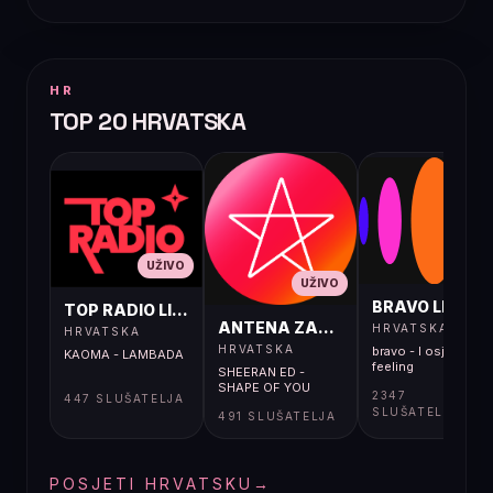
HR
TOP 20 HRVATSKA
UŽIVO
UŽIVO
UŽIVO
BRAVO LIVE
TOP RADIO LIVE
ANTENA ZAGREB LIVE
HRVATSKA
HRVATSKA
HRVATSKA
bravo - I osjećaj i
KAOMA - LAMBADA
feeling
SHEERAN ED -
SHAPE OF YOU
2347
447 SLUŠATELJA
SLUŠATELJA
491 SLUŠATELJA
POSJETI HRVATSKU
→