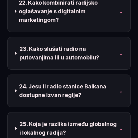
22. Kako kombinirati radijsko
oglašavanje s digitalnim
⌄
marketingom?
23. Kako slušati radio na
⌄
putovanjima ili u automobilu?
24. Jesu li radio stanice Balkana
⌄
dostupne izvan regije?
25. Koja je razlika između globalnog
⌄
i lokalnog radija?