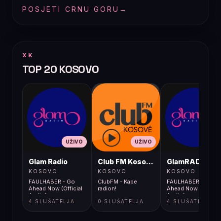
POSJETI CRNU GORU
→
XK
TOP 20 KOSOVO
UŽIVO
UŽIVO
UŽIVO
Glam Radio
Club FM Kosovë
GlamRADIO
KOSOVO
KOSOVO
KOSOVO
FAULHABER - Go
ClubFM - Kape
FAULHABER - Go
Ahead Now (Official
radion!
Ahead Now (Official
Audio)
Audio)
4 SLUŠATELJA
0 SLUŠATELJA
4 SLUŠATELJA