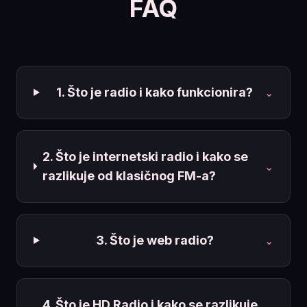
FAQ
1. Što je radio i kako funkcionira?
⌄
2. Što je internetski radio i kako se
⌄
razlikuje od klasičnog FM-a?
3. Što je web radio?
⌄
4. Što je HD Radio i kako se razlikuje