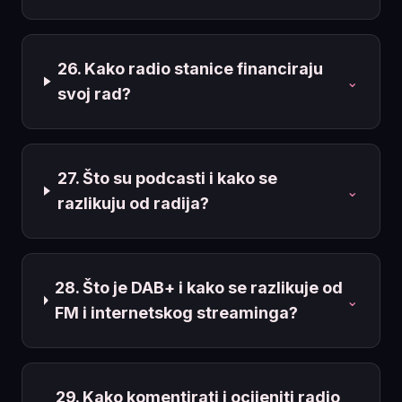
26. Kako radio stanice financiraju
⌄
svoj rad?
27. Što su podcasti i kako se
⌄
razlikuju od radija?
28. Što je DAB+ i kako se razlikuje od
⌄
FM i internetskog streaminga?
29. Kako komentirati i ocijeniti radio