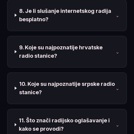
8. Je li slušanje internetskog radija
⌄
besplatno?
9. Koje su najpoznatije hrvatske
⌄
radio stanice?
10. Koje su najpoznatije srpske radio
⌄
stanice?
11. Što znači radijsko oglašavanje i
⌄
kako se provodi?