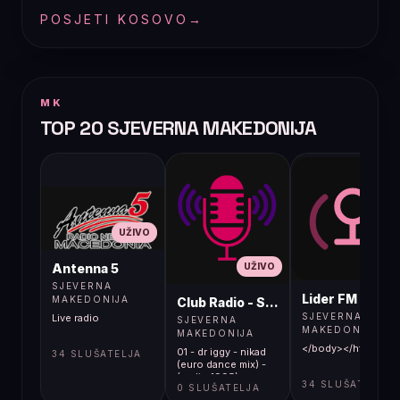
POSJETI KOSOVO
→
MK
TOP 20 SJEVERNA MAKEDONIJA
UŽIVO
UŽIVO
UŽIVO
Antenna 5
SJEVERNA
Lider FM 107,4
MAKEDONIJA
Club Radio - Skopje, Mcedonia
SJEVERNA
Live radio
SJEVERNA
MAKEDONIJA
MAKEDONIJA
</body></html>
01 - dr iggy - nikad
34 SLUŠATELJA
(euro dance mix) -
(audio 1995)
34 SLUŠATELJA
0 SLUŠATELJA