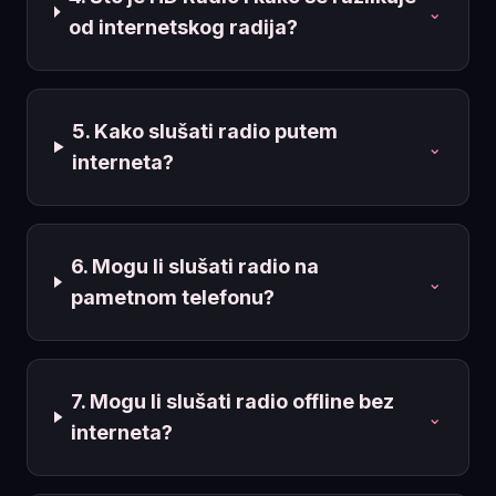
⌄
od internetskog radija?
5. Kako slušati radio putem
⌄
interneta?
6. Mogu li slušati radio na
⌄
pametnom telefonu?
7. Mogu li slušati radio offline bez
⌄
interneta?