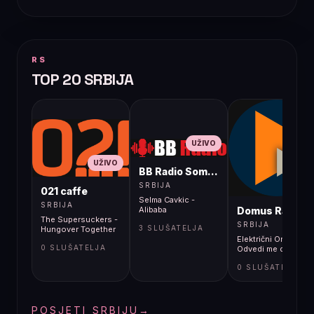
RS
TOP 20 SRBIJA
UŽIVO
UŽIVO
BB Radio Sombor
UŽIVO
SRBIJA
021 caffe
Selma Cavkic -
SRBIJA
Domus Radio
Alibaba
The Supersuckers -
SRBIJA
3 SLUŠATELJA
Hungover Together
Električni Orgazam -
0 SLUŠATELJA
Odvedi me do rupe
0 SLUŠATELJA
POSJETI SRBIJU
→