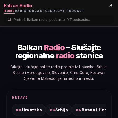
Balkan Radio
HOME
RADIO
PODCAST
GENRES
YT PODCAST
Balkan
Radio
– Slušajte
regionalne
radio
stanice
Otkrijte i slušajte online radio postaje iz Hrvatske, Srbije,
Bosne i Hercegovine, Slovenije, Crne Gore, Kosova i
Sjeverne Makedonije na jednom mjestu.
DRŽAVE
Hrvatska
Srbija
Bosna i Hercego
HR
RS
BA