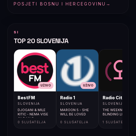
POSJETI BOSNU I HERCEGOVINU
→
SI
TOP 20 SLOVENIJA
UŽIVO
UŽIVO
UŽIVO
BestFM
Radio 1
Radio City
SLOVENIJA
SLOVENIJA
SLOVENIJA
DJOGANI & MILE
MAROON 5 - SHE
THE WEEKND /
KITIC - NEMA VISE
WILL BE LOVED
BLINDING LIGHTS
CILE MILE
0 SLUŠATELJA
0 SLUŠATELJA
1 SLUŠATELJA