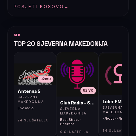
POSJETI KOSOVO
→
MK
TOP 20 SJEVERNA MAKEDONIJA
UŽIVO
UŽIVO
UŽIVO
Antenna 5
SJEVERNA
Lider FM 107,4
MAKEDONIJA
Club Radio - Skopje, Mcedonia
SJEVERNA
Live radio
SJEVERNA
MAKEDONIJA
MAKEDONIJA
</body></html>
Beat Street -
24 SLUŠATELJA
Snezana
34 SLUŠATELJA
0 SLUŠATELJA