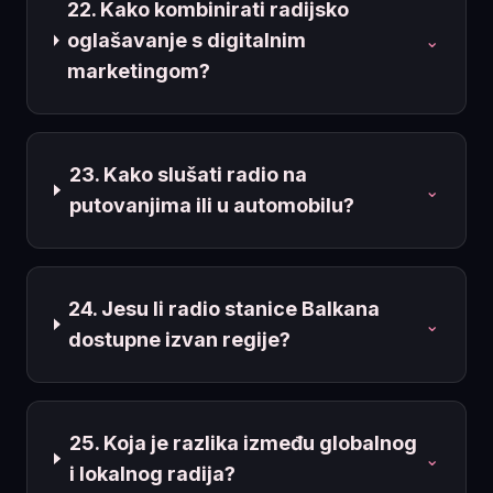
22. Kako kombinirati radijsko
oglašavanje s digitalnim
⌄
marketingom?
23. Kako slušati radio na
⌄
putovanjima ili u automobilu?
24. Jesu li radio stanice Balkana
⌄
dostupne izvan regije?
25. Koja je razlika između globalnog
⌄
i lokalnog radija?