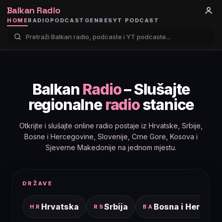
Balkan Radio
HOME
RADIO
PODCAST
GENRES
YT PODCAST
Balkan
Radio
– Slušajte
regionalne
radio
stanice
Otkrijte i slušajte online radio postaje iz Hrvatske, Srbije,
Bosne i Hercegovine, Slovenije, Crne Gore, Kosova i
Sjeverne Makedonije na jednom mjestu.
DRŽAVE
Hrvatska
Srbija
Bosna i Hercego
HR
RS
BA