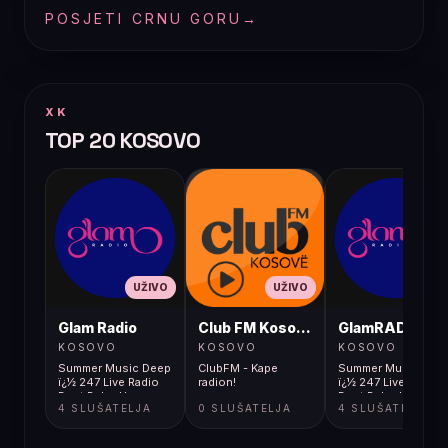
POSJETI CRNU GORU
→
XK
TOP 20 KOSOVO
UŽIVO
UŽIVO
UŽIVO
Glam Radio
Club FM Kosovë
GlamRADIO
KOSOVO
KOSOVO
KOSOVO
Summer Music Deep
ClubFM - Kape
Summer Music Dee
ï¿½ 247 Live Radio
radion!
ï¿½ 247 Live Radio
Best Relax Hou
Best Relax Hou
4 SLUŠATELJA
0 SLUŠATELJA
4 SLUŠATELJA