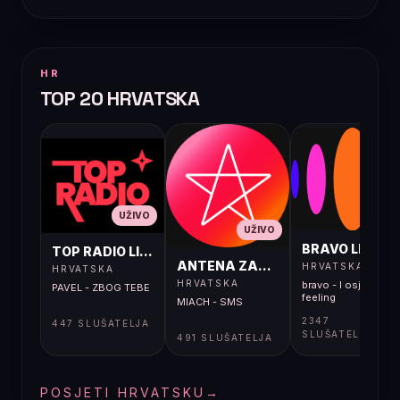
HR
TOP 20 HRVATSKA
UŽIVO
UŽIVO
UŽIVO
BRAVO LIVE
TOP RADIO LIVE
ANTENA ZAGREB LIVE
HRVATSKA
HRVATSKA
HRVATSKA
bravo - I osjećaj i
PAVEL - ZBOG TEBE
feeling
MIACH - SMS
2347
447 SLUŠATELJA
SLUŠATELJA
491 SLUŠATELJA
POSJETI HRVATSKU
→