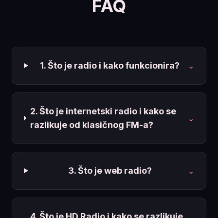
FAQ
1. Što je radio i kako funkcionira?
⌄
2. Što je internetski radio i kako se
⌄
razlikuje od klasičnog FM-a?
3. Što je web radio?
⌄
4. Što je HD Radio i kako se razlikuje