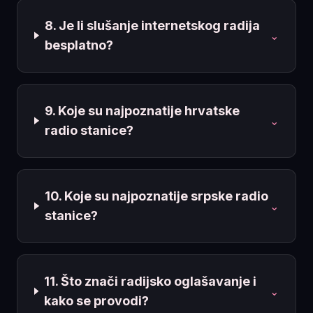
8. Je li slušanje internetskog radija
⌄
besplatno?
9. Koje su najpoznatije hrvatske
⌄
radio stanice?
10. Koje su najpoznatije srpske radio
⌄
stanice?
11. Što znači radijsko oglašavanje i
⌄
kako se provodi?