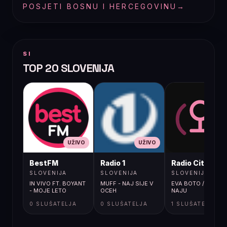
POSJETI BOSNU I HERCEGOVINU
→
SI
TOP 20 SLOVENIJA
UŽIVO
UŽIVO
UŽIVO
BestFM
Radio 1
Radio City
SLOVENIJA
SLOVENIJA
SLOVENIJA
IN VIVO FT. BOYANT
MUFF - NAJ SIJE V
EVA BOTO / ZA
- MOJE LETO
OCEH
NAJU
0 SLUŠATELJA
0 SLUŠATELJA
1 SLUŠATELJA