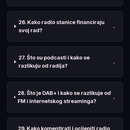
26. Kako radio stanice financiraju
⌄
svoj rad?
27. Što su podcasti i kako se
⌄
razlikuju od radija?
28. Što je DAB+ i kako se razlikuje od
⌄
FM i internetskog streaminga?
29. Kako komentirati i ocijeniti radio