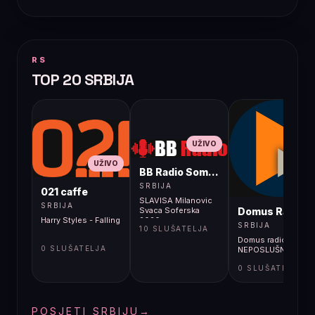
RS
TOP 20 SRBIJA
UŽIVO
UŽIVO
BB Radio Sombor
UŽIVO
SRBIJA
021 caffe
SLAVISA Milanovic
SRBIJA
Domus Radio
Svaca Soferska
Harry Styles - Falling
2020
SRBIJA
10 SLUŠATELJA
Domus radio -
0 SLUŠATELJA
NEPOSLUŠNI RADIO
0 SLUŠATELJA
POSJETI SRBIJU
→