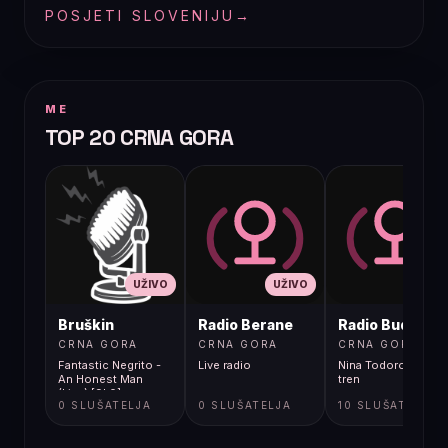
POSJETI SLOVENIJU
→
ME
TOP 20 CRNA GORA
UŽIVO
UŽIVO
UŽIVO
Bruškin
Radio Berane
Radio Budva
CRNA GORA
CRNA GORA
CRNA GORA
Fantastic Negrito -
Live radio
Nina Todorovic - Fal
An Honest Man
tren
(Live) [9k0]
0 SLUŠATELJA
0 SLUŠATELJA
10 SLUŠATELJA