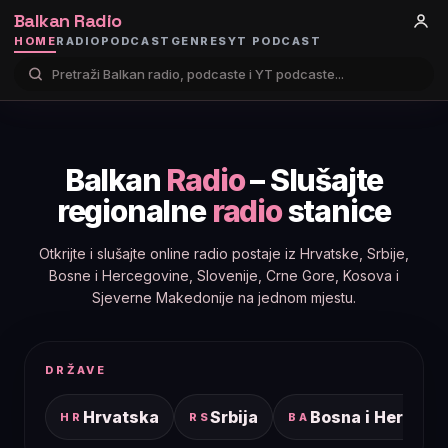
Balkan Radio
HOME
RADIO
PODCAST
GENRES
YT PODCAST
Balkan
Radio
– Slušajte
regionalne
radio
stanice
Otkrijte i slušajte online radio postaje iz Hrvatske, Srbije,
Bosne i Hercegovine, Slovenije, Crne Gore, Kosova i
Sjeverne Makedonije na jednom mjestu.
DRŽAVE
Hrvatska
Srbija
Bosna i Hercego
HR
RS
BA