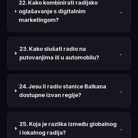
22. Kako kombinirati radijsko
oglašavanje s digitalnim
⌄
marketingom?
23. Kako slušati radio na
⌄
putovanjima ili u automobilu?
24. Jesu li radio stanice Balkana
⌄
dostupne izvan regije?
25. Koja je razlika između globalnog
⌄
i lokalnog radija?