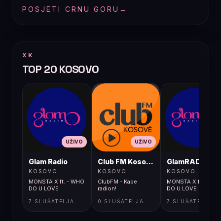
POSJETI CRNU GORU
→
XK
TOP 20 KOSOVO
UŽIVO
UŽIVO
UŽIVO
Glam Radio
Club FM Kosovë
GlamRADIO
KOSOVO
KOSOVO
KOSOVO
MONSTA X ft. - WHO
ClubFM - Kape
MONSTA X ft. - WH
DO U LOVE
radion!
DO U LOVE
7 SLUŠATELJA
0 SLUŠATELJA
7 SLUŠATELJA