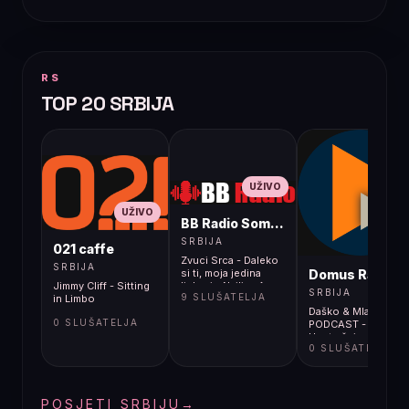
RS
TOP 20 SRBIJA
UŽIVO
UŽIVO
BB Radio Sombor
UŽIVO
SRBIJA
021 caffe
Zvuci Srca - Daleko
SRBIJA
Domus Radio
si ti, moja jedina
Jimmy Cliff - Sitting
ljubavi - Najljep�a
SRBIJA
9 SLUŠATELJA
in Limbo
Ljubavna Pjesma
Daško & Mlađa
2026 | Zvuci srca
0 SLUŠATELJA
PODCAST -
Unutrašnja
0 SLUŠATELJA
emigracija 317
POSJETI SRBIJU
→