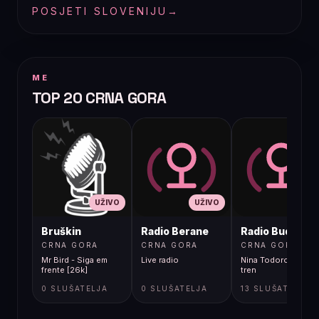
POSJETI SLOVENIJU
→
ME
TOP 20 CRNA GORA
UŽIVO
UŽIVO
UŽIVO
Bruškin
Radio Berane
Radio Budva
CRNA GORA
CRNA GORA
CRNA GORA
Mr Bird - Siga em
Live radio
Nina Todorovic - Fal
frente [26k]
tren
0 SLUŠATELJA
0 SLUŠATELJA
13 SLUŠATELJA