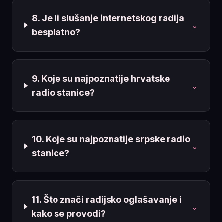
8. Je li slušanje internetskog radija
⌄
besplatno?
9. Koje su najpoznatije hrvatske
⌄
radio stanice?
10. Koje su najpoznatije srpske radio
⌄
stanice?
11. Što znači radijsko oglašavanje i
⌄
kako se provodi?