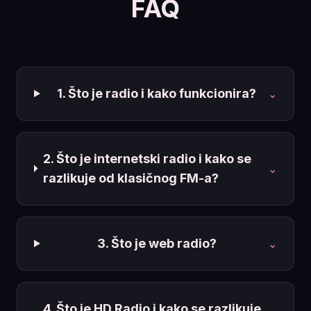
FAQ
1. Što je radio i kako funkcionira?
⌄
2. Što je internetski radio i kako se
⌄
razlikuje od klasičnog FM-a?
3. Što je web radio?
⌄
4. Što je HD Radio i kako se razlikuje