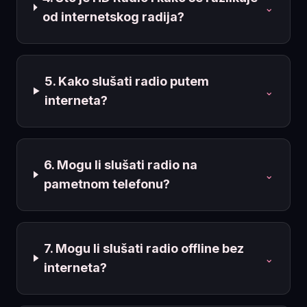
⌄
od internetskog radija?
5. Kako slušati radio putem
⌄
interneta?
6. Mogu li slušati radio na
⌄
pametnom telefonu?
7. Mogu li slušati radio offline bez
⌄
interneta?