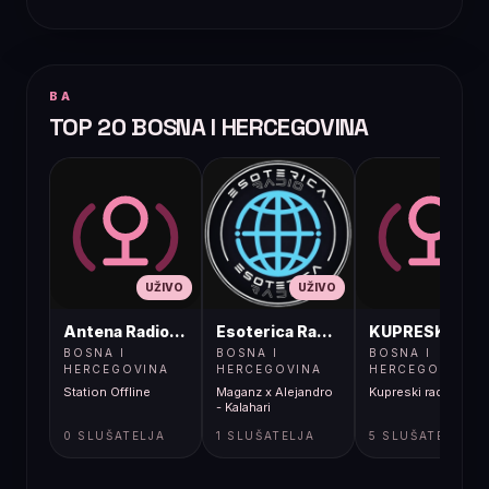
BA
TOP 20 BOSNA I HERCEGOVINA
UŽIVO
UŽIVO
UŽIVO
Antena Radio, Jelah Tešanj
Esoterica Radio S1
KUPRESKIRAD
BOSNA I
BOSNA I
BOSNA I
HERCEGOVINA
HERCEGOVINA
HERCEGOVINA
Station Offline
Maganz x Alejandro
Kupreski radio
- Kalahari
0 SLUŠATELJA
1 SLUŠATELJA
5 SLUŠATELJA