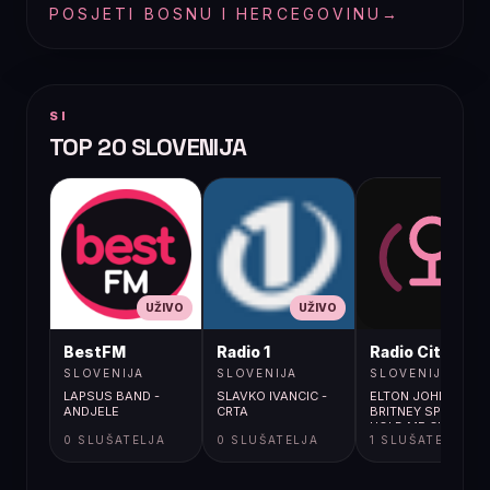
POSJETI BOSNU I HERCEGOVINU
→
SI
TOP 20 SLOVENIJA
UŽIVO
UŽIVO
UŽIVO
BestFM
Radio 1
Radio City
SLOVENIJA
SLOVENIJA
SLOVENIJA
LAPSUS BAND -
SLAVKO IVANCIC -
ELTON JOHN;
ANDJELE
CRTA
BRITNEY SPEARS /
HOLD ME CLOSER
0 SLUŠATELJA
0 SLUŠATELJA
1 SLUŠATELJA