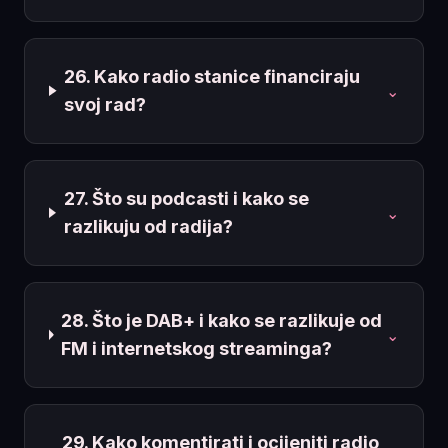
26. Kako radio stanice financiraju
⌄
svoj rad?
27. Što su podcasti i kako se
⌄
razlikuju od radija?
28. Što je DAB+ i kako se razlikuje od
⌄
FM i internetskog streaminga?
29. Kako komentirati i ocijeniti radio