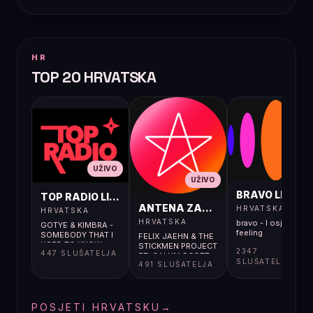
HR
TOP 20 HRVATSKA
UŽIVO
UŽIVO
UŽIVO
BRAVO LIVE
TOP RADIO LIVE
ANTENA ZAGREB LIVE
HRVATSKA
HRVATSKA
HRVATSKA
bravo - I osjećaj i
GOTYE & KIMBRA -
feeling
SOMEBODY THAT I
FELIX JAEHN & THE
USED TO KNOW
STICKMEN PROJECT
2347
447 SLUŠATELJA
FT. CALUM SCOTT -
SLUŠATELJA
491 SLUŠATELJA
RAIN IN IBIZA
POSJETI HRVATSKU
→