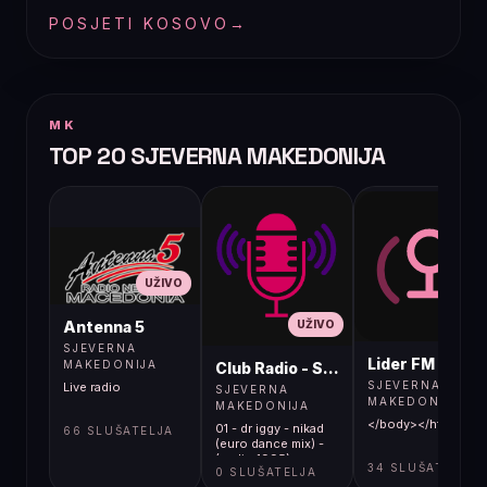
POSJETI KOSOVO
→
MK
TOP 20 SJEVERNA MAKEDONIJA
UŽIVO
UŽIVO
UŽIVO
Antenna 5
SJEVERNA
Lider FM 107,4
MAKEDONIJA
Club Radio - Skopje, Mcedonia
SJEVERNA
Live radio
SJEVERNA
MAKEDONIJA
MAKEDONIJA
</body></html>
01 - dr iggy - nikad
66 SLUŠATELJA
(euro dance mix) -
(audio 1995)
34 SLUŠATELJA
0 SLUŠATELJA