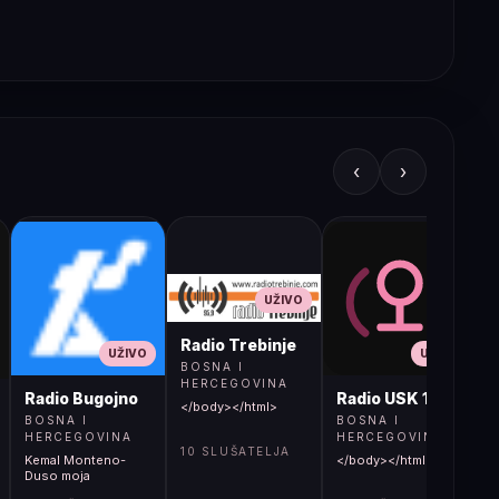
‹
›
UŽIVO
Radio Trebinje
UŽIVO
UŽIVO
BOSNA I
HERCEGOVINA
Radio Bugojno
Radio USK 1
</body></html>
BOSNA I
BOSNA I
HERCEGOVINA
HERCEGOVINA
10 SLUŠATELJA
Kemal Monteno-
</body></html>
S
Duso moja