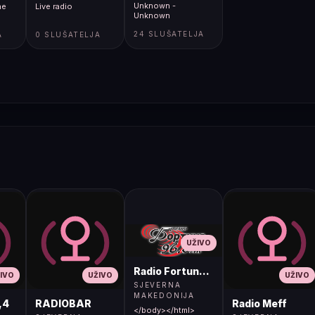
Unknown -
ne
Live radio
Unknown
24 SLUŠATELJA
A
0 SLUŠATELJA
UŽIVO
Radio Fortuna 96.8 FM
IVO
UŽIVO
UŽIVO
SJEVERNA
MAKEDONIJA
,4
RADIOBAR
Radio Meff
</body></html>