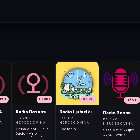
IVO
UŽIVO
UŽIVO
UŽIVO
ADIO
Radio Bosanski Brod
Radio Ljubuški
Radio Bosna
BOSNA I
BOSNA I
BOSNA I
A
HERCEGOVINA
HERCEGOVINA
HERCEGOVINA
Grupa Vigor - Lidija
Live radio
Sasa Matic, Željko
Bacic - Vino
Joksimović -
Rumeno [2Ovs]
Ništavilo