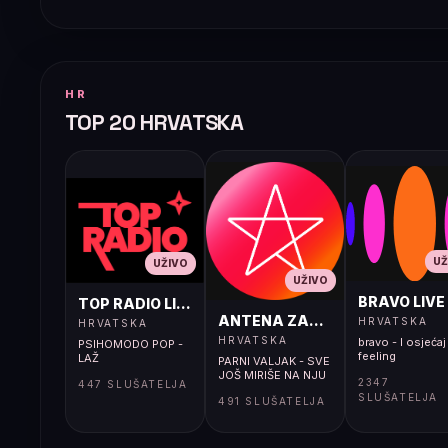
HR
TOP 20 HRVATSKA
UŽ
UŽIVO
UŽIVO
BRAVO LIVE
TOP RADIO LIVE
ANTENA ZAGREB LIVE
HRVATSKA
HRVATSKA
HRVATSKA
bravo - I osjećaj 
PSIHOMODO POP -
feeling
LAŽ
PARNI VALJAK - SVE
JOŠ MIRIŠE NA NJU
2347
447 SLUŠATELJA
SLUŠATELJA
491 SLUŠATELJA