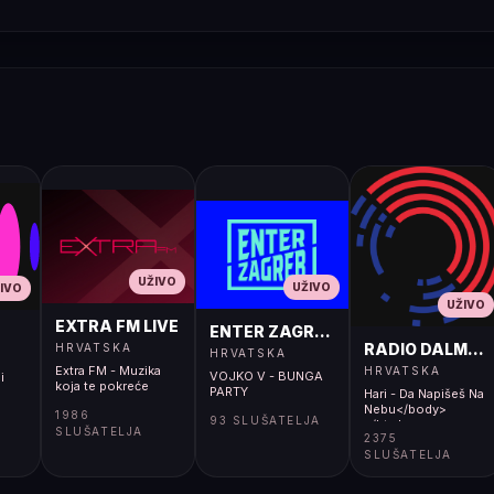
UŽIVO
UŽIVO
IVO
UŽIVO
EXTRA FM LIVE
ENTER ZAGREB LIVE
RADIO DALMACI
HRVATSKA
HRVATSKA
Extra FM - Muzika
HRVATSKA
VOJKO V - BUNGA
i
koja te pokreće
PARTY
Hari - Da Napišeš Na
Nebu</body>
1986
93 SLUŠATELJA
</html>
SLUŠATELJA
2375
SLUŠATELJA