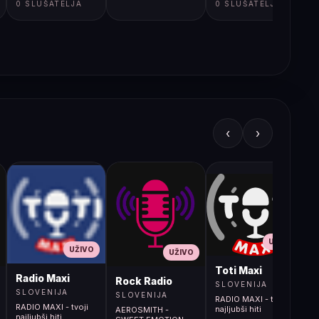
0 SLUŠATELJA
0 SLUŠATELJA
‹
›
UŽIVO
UŽIVO
UŽIVO
L
Toti Maxi
Radio Maxi
r (107.9MHz)
Rock Radio
SLOVENIJA
SLOVENIJA
SLOVENIJA
RADIO MAXI - tvoji
RADIO MAXI - tvoji
najljubši hiti
AEROSMITH -
najljubši hiti