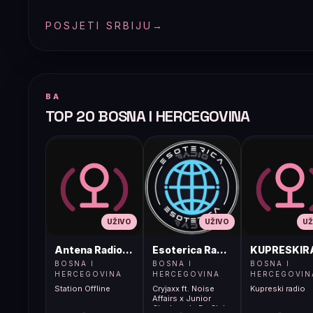
POSJETI SRBIJU
→
BA
TOP 20 BOSNA I HERCEGOVINA
UŽIVO
UŽIVO
UŽ
Antena Radio, Jelah Tešanj
Esoterica Radio S1
KUPRESKIR
BOSNA I
BOSNA I
BOSNA I
HERCEGOVINA
HERCEGOVINA
HERCEGOVIN
Station Offline
Cryjaxx ft. Noise
Kupreski radio
Affairs x Junior
Charles - In Da Club