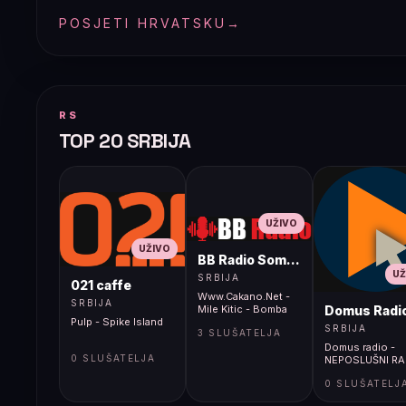
POSJETI HRVATSKU
→
RS
TOP 20 SRBIJA
UŽIVO
UŽIVO
BB Radio Sombor
UŽ
SRBIJA
021 caffe
Www.Cakano.Net -
SRBIJA
Domus Radi
Mile Kitic - Bomba
Pulp - Spike Island
SRBIJA
3 SLUŠATELJA
Domus radio -
0 SLUŠATELJA
NEPOSLUŠNI RA
0 SLUŠATELJ