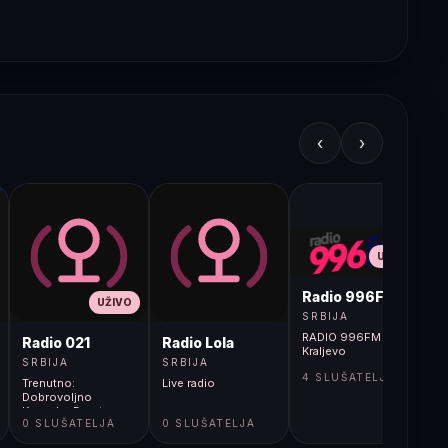
‹
›
UŽIVO
Radio 996FM
UŽIVO
SRBIJA
RADIO 996FM -
Radio 021
Radio Lola
Kraljevo
SRBIJA
SRBIJA
4 SLUŠATELJA
Trenutno:
Live radio
Dobrovoljno
Kovacko Drustvo -
0 SLUŠATELJA
0 SLUŠATELJA
Sorom Sajke