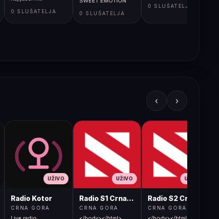
SWEET EMOTION
0 SLUŠATELJA
0 SLUŠATELJA
0 SLUŠATELJA
‹
›
UŽIVO
UŽIVO
UŽIVO
Radio Kotor
Radio S1 Crna Gora
Radio S2 Crna Gora
CRNA GORA
CRNA GORA
CRNA GORA
Live radio
</body></html>
</body></html>