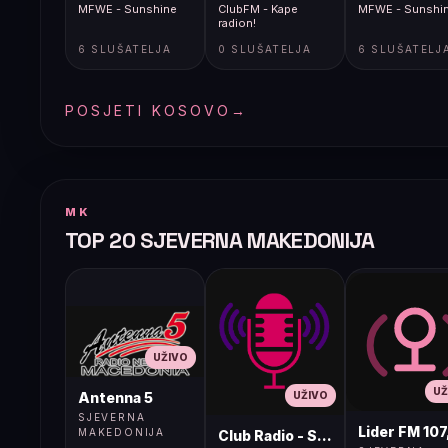
MFWE - Sunshine
ClubFM - Kape
MFWE - Sunshi
radion!
6 SLUŠATELJA
0 SLUŠATELJA
6 SLUŠATELJ
POSJETI KOSOVO
→
MK
TOP 20 SJEVERNA MAKEDONIJA
UŽIVO
UŽ
UŽIVO
Antenna 5
SJEVERNA
Lider FM 107
MAKEDONIJA
Club Radio - Skopje, Mcedonia