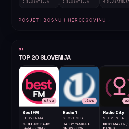
0 SLUŠATELJA
2 SLUŠATELJA
4 SLUŠATELJ
POSJETI BOSNU I HERCEGOVINU
→
SI
TOP 20 SLOVENIJA
UŽIVO
UŽIVO
UŽ
BestFM
Radio 1
Radio City
SLOVENIJA
SLOVENIJA
SLOVENIJA
NEDELJKO BAJIC
DADDY YANKEE FT.
RICKY MARTIN /
BAJA - POKAZI
SNOW - CON
BANGS