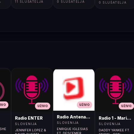
A
11 SLUŠATELJA
0 SLUŠATELJA
</body></html>
0 SLUŠATELJA
IVO
UŽIVO
UŽIVO
UŽIVO
Radio Antena (105.2MHz)
Radio ENTER
Radio 1 - Maribo
SLOVENIJA
SLOVENIJA
SLOVENIJA
 SHE
ENRIQUE IGLESIAS
JENNIFER LOPEZ &
DADDY YANKEE FT.
FT. DESCEMER