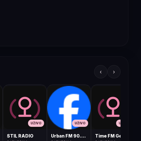
‹
›
UŽIVO
UŽIVO
UŽIVO
STIL RADIO
Urban FM 90.8 Skopje
Time FM Gevgelija