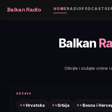
Balkan Radio
HOME
RADIO
PODCAST
GE
Balkan
Ra
Otkrijte i slušajte onlin
DRŽAVE
Hrvatska
Srbija
Bosna i Herce
HR
RS
BA