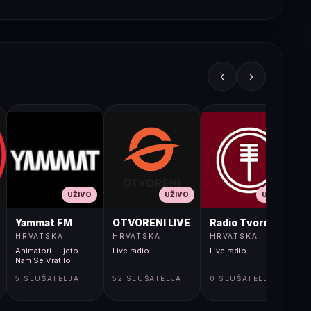
‹
›
UŽIVO
UŽIVO
UŽIVO
JA LIVE
Yammat FM
OTVORENI LIVE
Radio Tvornica
HRVATSKA
HRVATSKA
HRVATSKA
Animatori - Ljeto
Live radio
Live radio
L
Nam Se Vratilo
5 SLUŠATELJA
52 SLUŠATELJA
0 SLUŠATELJA