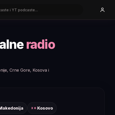
nalne
radio
enije, Crne Gore, Kosova i
 Makedonija
Kosovo
XK