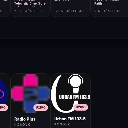
Televizija Crne Gore
Fatih
- Nacionalni javni
JA
28 SLUŠATELJA
121 SLUŠATELJA
0 SLUŠATELJA
servis
UŽIVO
IVO
UŽIVO
Urban FM 103.5
Radio Plus
KOSOVO
KOSOVO