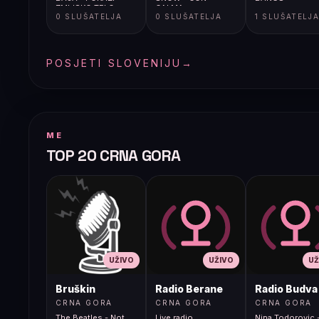
ZMIJSKO TELO
CALMA
0 SLUŠATELJA
0 SLUŠATELJA
1 SLUŠATELJ
POSJETI SLOVENIJU
→
ME
TOP 20 CRNA GORA
UŽIVO
UŽIVO
UŽ
Bruškin
Radio Berane
Radio Budva
CRNA GORA
CRNA GORA
CRNA GORA
The Beatles - Not
Live radio
Nina Todorovic -