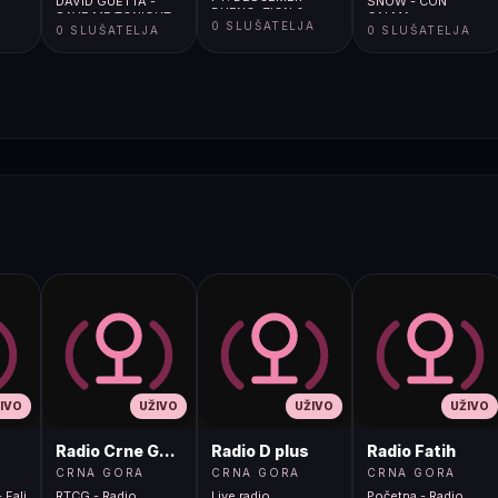
DAVID GUETTA -
SNOW - CON
BUENO, ZION &
SAVE ME TONIGHT
CALMA
A
0 SLUŠATELJA
LENNOX - SUBEME
0 SLUŠATELJA
0 SLUŠATELJA
(DJS FROM MARS
LA RADIO
REMIX)
IVO
UŽIVO
UŽIVO
UŽIVO
Radio Crne Gore 1
Radio D plus
Radio Fatih
CRNA GORA
CRNA GORA
CRNA GORA
 Fali
RTCG - Radio
Live radio
Početna - Radio