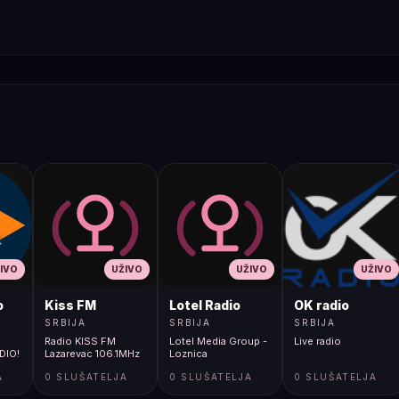
IVO
UŽIVO
UŽIVO
UŽIVO
o
Kiss FM
Lotel Radio
OK radio
SRBIJA
SRBIJA
SRBIJA
Radio KISS FM
Lotel Media Group -
Live radio
DIO!
Lazarevac 106.1MHz
Loznica
A
0 SLUŠATELJA
0 SLUŠATELJA
0 SLUŠATELJA