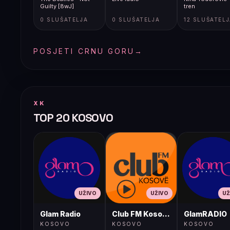
Guilty [8wJ]
tren
0 SLUŠATELJA
0 SLUŠATELJA
12 SLUŠATEL
POSJETI CRNU GORU
→
XK
TOP 20 KOSOVO
UŽIVO
UŽIVO
UŽ
Glam Radio
Club FM Kosovë
GlamRADIO
KOSOVO
KOSOVO
KOSOVO