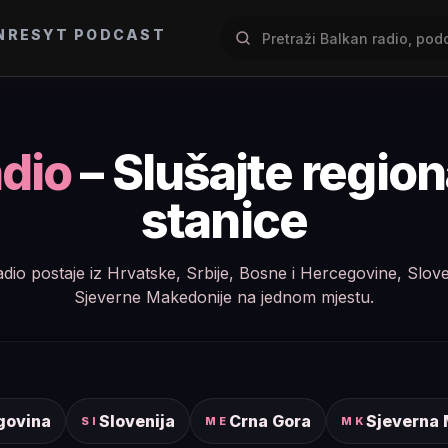
NRES
YT PODCAST
dio
– Slušajte regio
stanice
e radio postaje iz Hrvatske, Srbije, Bosne i Hercegovine, Slov
Sjeverne Makedonije na jednom mjestu.
govina
Slovenija
Crna Gora
Sjeverna
SI
ME
MK