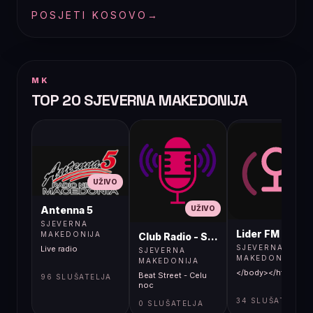
POSJETI KOSOVO
→
MK
TOP 20 SJEVERNA MAKEDONIJA
UŽIVO
UŽIVO
UŽIVO
Antenna 5
SJEVERNA
Lider FM 107,4
MAKEDONIJA
Club Radio - Skopje, Mcedonia
SJEVERNA
Live radio
SJEVERNA
MAKEDONIJA
MAKEDONIJA
</body></html>
Beat Street - Celu
96 SLUŠATELJA
noc
34 SLUŠATELJA
0 SLUŠATELJA