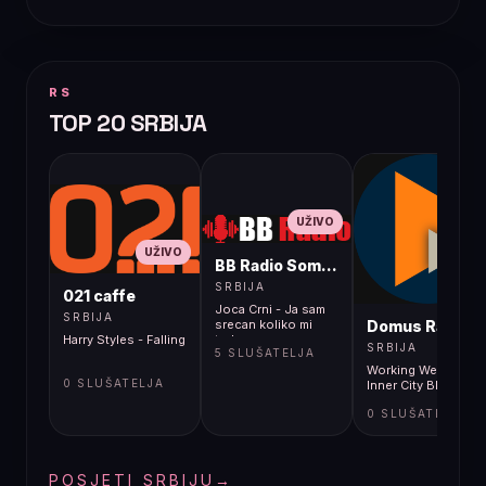
RS
TOP 20 SRBIJA
UŽIVO
UŽIVO
BB Radio Sombor
UŽIVO
SRBIJA
021 caffe
Joca Crni - Ja sam
SRBIJA
Domus Radio
srecan koliko mi
Harry Styles - Falling
treba
SRBIJA
5 SLUŠATELJA
Working Week -
0 SLUŠATELJA
Inner City Blues
0 SLUŠATELJA
POSJETI SRBIJU
→