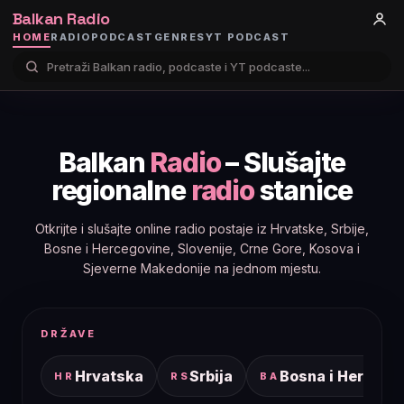
Balkan Radio
HOME
RADIO
PODCAST
GENRES
YT PODCAST
Balkan
Radio
– Slušajte
regionalne
radio
stanice
Otkrijte i slušajte online radio postaje iz Hrvatske, Srbije,
Bosne i Hercegovine, Slovenije, Crne Gore, Kosova i
Sjeverne Makedonije na jednom mjestu.
DRŽAVE
Hrvatska
Srbija
Bosna i Hercego
HR
RS
BA