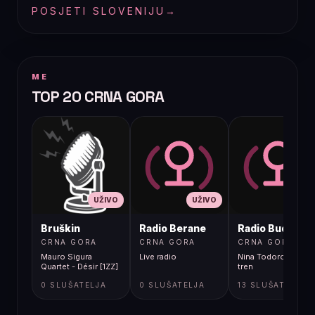
POSJETI SLOVENIJU
→
ME
TOP 20 CRNA GORA
UŽIVO
UŽIVO
UŽIVO
Bruškin
Radio Berane
Radio Budva
CRNA GORA
CRNA GORA
CRNA GORA
Mauro Sigura
Live radio
Nina Todorovic - Fal
Quartet - Désir [1ZZ]
tren
0 SLUŠATELJA
0 SLUŠATELJA
13 SLUŠATELJA