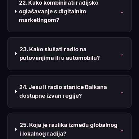
22. Kako kombinirati radijsko
oglašavanje s digitalnim
⌄
marketingom?
23. Kako slušati radio na
⌄
putovanjima ili u automobilu?
24. Jesu li radio stanice Balkana
⌄
dostupne izvan regije?
25. Koja je razlika između globalnog
⌄
i lokalnog radija?