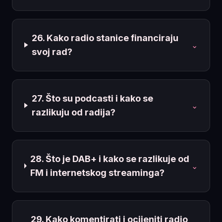
26. Kako radio stanice financiraju
⌄
svoj rad?
27. Što su podcasti i kako se
⌄
razlikuju od radija?
28. Što je DAB+ i kako se razlikuje od
⌄
FM i internetskog streaminga?
29. Kako komentirati i ocijeniti radio