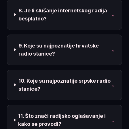
8. Je li slušanje internetskog radija
⌄
besplatno?
9. Koje su najpoznatije hrvatske
⌄
radio stanice?
10. Koje su najpoznatije srpske radio
⌄
stanice?
11. Što znači radijsko oglašavanje i
⌄
kako se provodi?