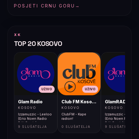
POSJETI CRNU GORU
→
XK
TOP 20 KOSOVO
UŽIVO
UŽIVO
UŽIVO
Glam Radio
Club FM Kosovë
GlamRADIO
KOSOVO
KOSOVO
KOSOVO
Izzamuzzic - Leeloo
ClubFM - Kape
Izzamuzzic - Leeloo
(Erio Noen Radio
radion!
(Erio Noen Radio
Edit Remix)
Edit Remix)
9 SLUŠATELJA
0 SLUŠATELJA
9 SLUŠATELJA