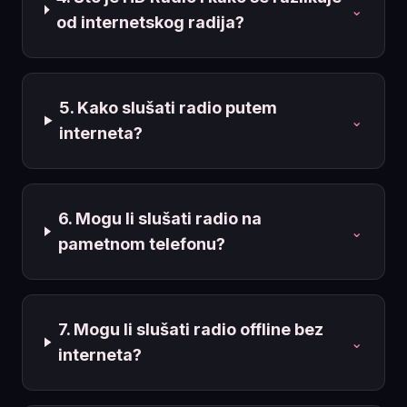
⌄
od internetskog radija?
5. Kako slušati radio putem
⌄
interneta?
6. Mogu li slušati radio na
⌄
pametnom telefonu?
7. Mogu li slušati radio offline bez
⌄
interneta?