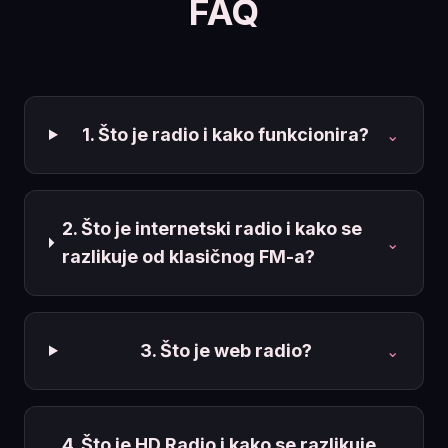
FAQ
1. Što je radio i kako funkcionira?
⌄
2. Što je internetski radio i kako se
⌄
razlikuje od klasičnog FM-a?
3. Što je web radio?
⌄
4. Što je HD Radio i kako se razlikuje