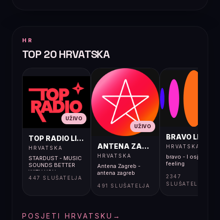
HR
TOP 20 HRVATSKA
UŽIVO
UŽIVO
UŽIVO
BRAVO LIVE
TOP RADIO LIVE
ANTENA ZAGREB LIVE
HRVATSKA
HRVATSKA
HRVATSKA
bravo - I osjećaj i
STARDUST - MUSIC
feeling
SOUNDS BETTER
Antena Zagreb -
WITH YOU
antena zagreb
2347
447 SLUŠATELJA
SLUŠATELJA
491 SLUŠATELJA
POSJETI HRVATSKU
→