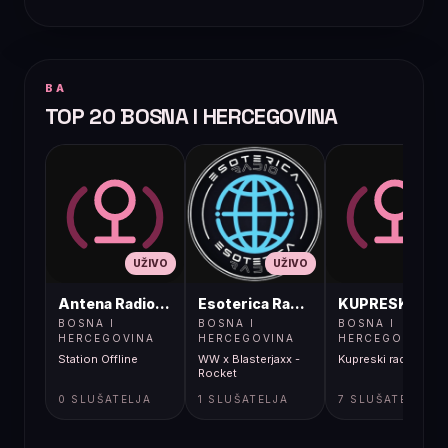
BA
TOP 20 BOSNA I HERCEGOVINA
UŽIVO
UŽIVO
UŽIVO
Antena Radio, Jelah Tešanj
Esoterica Radio S1
KUPRESKIRAD
BOSNA I
BOSNA I
BOSNA I
HERCEGOVINA
HERCEGOVINA
HERCEGOVINA
Station Offline
WW x Blasterjaxx -
Kupreski radio
Rocket
0 SLUŠATELJA
1 SLUŠATELJA
7 SLUŠATELJA