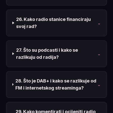
26. Kako radio stanice financiraju
⌄
svoj rad?
27. Što su podcasti i kako se
⌄
razlikuju od radija?
28. Što je DAB+ i kako se razlikuje od
⌄
FM i internetskog streaminga?
29. Kako komentirati i ocijeniti radio