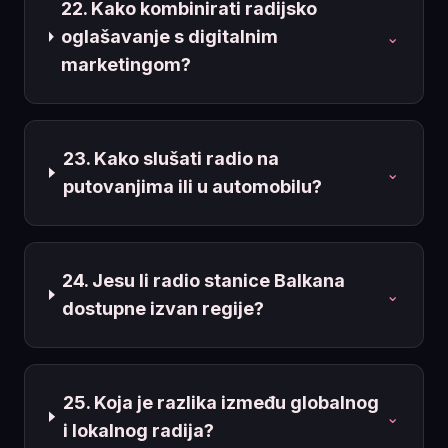
22. Kako kombinirati radijsko
oglašavanje s digitalnim
⌄
marketingom?
23. Kako slušati radio na
⌄
putovanjima ili u automobilu?
24. Jesu li radio stanice Balkana
⌄
dostupne izvan regije?
25. Koja je razlika između globalnog
⌄
i lokalnog radija?