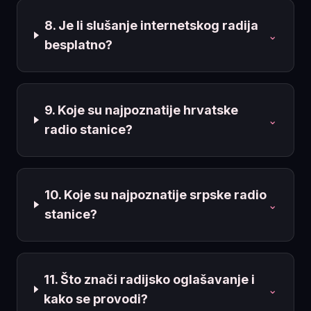
8. Je li slušanje internetskog radija
⌄
besplatno?
9. Koje su najpoznatije hrvatske
⌄
radio stanice?
10. Koje su najpoznatije srpske radio
⌄
stanice?
11. Što znači radijsko oglašavanje i
⌄
kako se provodi?