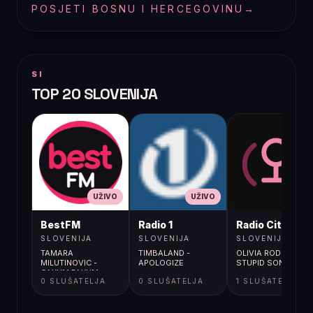
POSJETI BOSNU I HERCEGOVINU
→
SI
TOP 20 SLOVENIJA
UŽIVO
UŽIVO
UŽIVO
BestFM
Radio 1
Radio City
SLOVENIJA
SLOVENIJA
SLOVENIJA
TAMARA
TIMBALAND -
OLIVIA RODRIGO /
MILUTINOVIC -
APOLOGIZE
STUPID SONG
CAKUM PAKUM
0 SLUŠATELJA
0 SLUŠATELJA
1 SLUŠATELJA