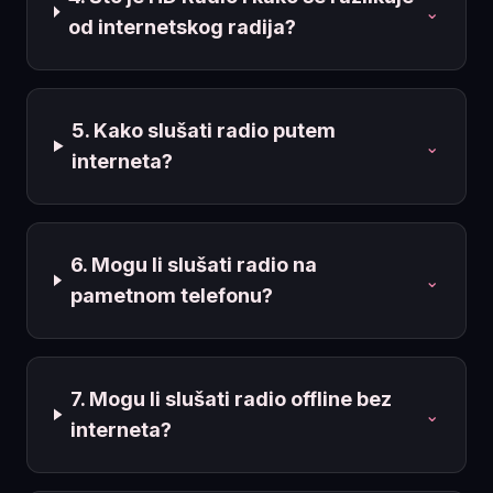
⌄
od internetskog radija?
5. Kako slušati radio putem
⌄
interneta?
6. Mogu li slušati radio na
⌄
pametnom telefonu?
7. Mogu li slušati radio offline bez
⌄
interneta?