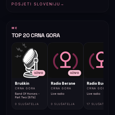
POSJETI SLOVENIJU
→
ME
TOP 20 CRNA GORA
UŽIVO
UŽIVO
UŽIVO
Bruškin
Radio Berane
Radio Budva
CRNA GORA
CRNA GORA
CRNA GORA
Band Of Horses -
Live radio
Live radio
Part Two [8Tb]
0 SLUŠATELJA
0 SLUŠATELJA
17 SLUŠATELJA