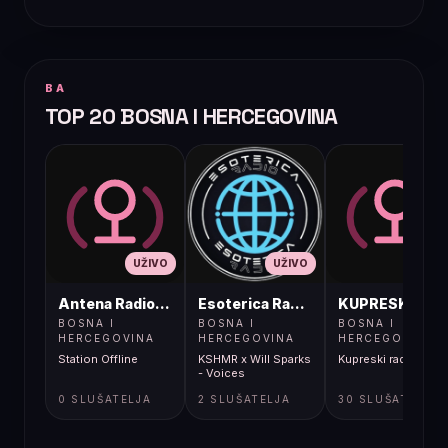
BA
TOP 20 BOSNA I HERCEGOVINA
UŽIVO
UŽIVO
UŽIVO
Antena Radio, Jelah Tešanj
Esoterica Radio S1
KUPRESKIRAD
BOSNA I
BOSNA I
BOSNA I
HERCEGOVINA
HERCEGOVINA
HERCEGOVINA
Station Offline
KSHMR x Will Sparks
Kupreski radio
- Voices
0 SLUŠATELJA
2 SLUŠATELJA
30 SLUŠATELJA