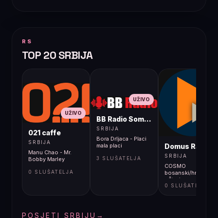
RS
TOP 20 SRBIJA
UŽIVO
UŽIVO
BB Radio Sombor
UŽIVO
SRBIJA
021 caffe
Bora Drljaca - Placi
SRBIJA
Domus Radio
mala placi
Manu Chao - Mr.
SRBIJA
3 SLUŠATELJA
Bobby Marley
COSMO
0 SLUŠATELJA
bosanski/hrvatski/s
- Što je novog od
0 SLUŠATELJA
ljeta 2026.?
POSJETI SRBIJU
→