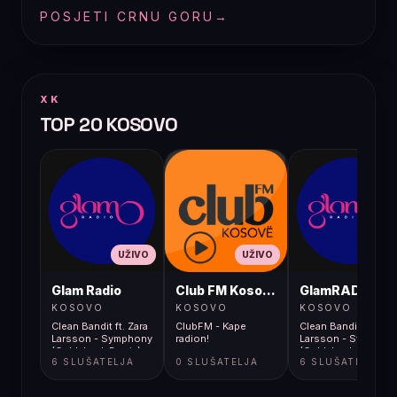
POSJETI CRNU GORU
→
XK
TOP 20 KOSOVO
UŽIVO
UŽIVO
UŽIVO
Glam Radio
Club FM Kosovë
GlamRADIO
KOSOVO
KOSOVO
KOSOVO
Clean Bandit ft. Zara
ClubFM - Kape
Clean Bandit ft. Zara
Larsson - Symphony
radion!
Larsson - Symphon
(Coldabank Remix)
(Coldabank Remix)
6 SLUŠATELJA
0 SLUŠATELJA
6 SLUŠATELJA