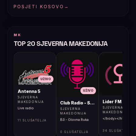
POSJETI KOSOVO
→
MK
TOP 20 SJEVERNA MAKEDONIJA
UŽIVO
UŽIVO
UŽIVO
Antenna 5
SJEVERNA
Lider FM 107,4
MAKEDONIJA
Club Radio - Skopje, Mcedonia
SJEVERNA
Live radio
SJEVERNA
MAKEDONIJA
MAKEDONIJA
</body></html>
B3 - Olovna Ruka
11 SLUŠATELJA
34 SLUŠATELJA
0 SLUŠATELJA