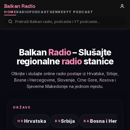
Balkan Radio
HOME
RADIO
PODCAST
GENRES
YT PODCAST
Balkan
Radio
– Slušajte
regionalne
radio
stanice
Otkrijte i slušajte online radio postaje iz Hrvatske, Srbije,
Bosne i Hercegovine, Slovenije, Crne Gore, Kosova i
Sjeverne Makedonije na jednom mjestu.
DRŽAVE
Hrvatska
Srbija
Bosna i Hercego
HR
RS
BA