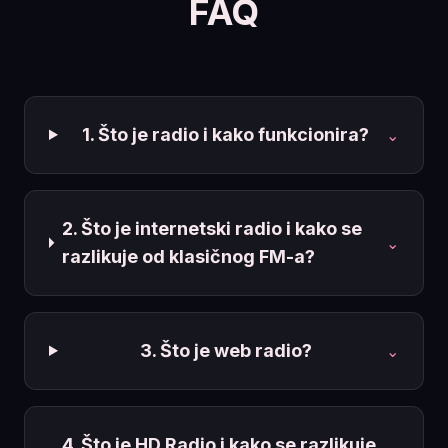
FAQ
1. Što je radio i kako funkcionira?
⌄
2. Što je internetski radio i kako se
⌄
razlikuje od klasičnog FM-a?
3. Što je web radio?
⌄
4. Što je HD Radio i kako se razlikuje