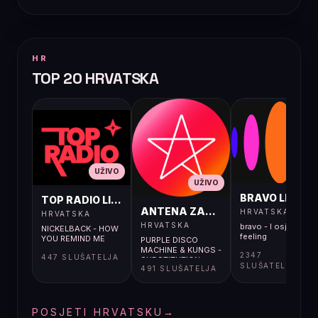
HR
TOP 20 HRVATSKA
UŽIVO
UŽIVO
UŽIVO
BRAVO LIVE
TOP RADIO LIVE
ANTENA ZAGREB LIVE
HRVATSKA
HRVATSKA
HRVATSKA
bravo - I osjećaj i
NICKELBACK - HOW
feeling
YOU REMIND ME
PURPLE DISCO
MACHINE & KUNGS -
2347
447 SLUŠATELJA
SUBSTITUTION
SLUŠATELJA
491 SLUŠATELJA
POSJETI HRVATSKU
→