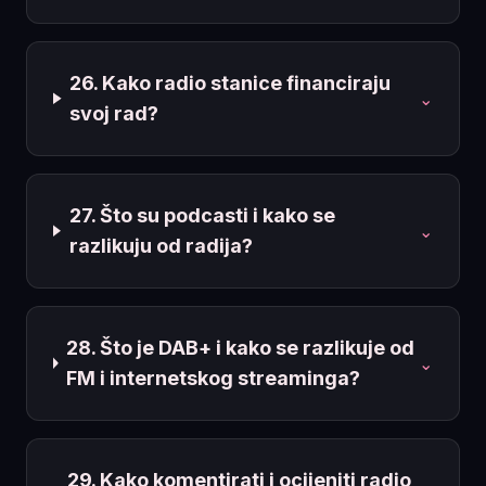
26. Kako radio stanice financiraju
⌄
svoj rad?
27. Što su podcasti i kako se
⌄
razlikuju od radija?
28. Što je DAB+ i kako se razlikuje od
⌄
FM i internetskog streaminga?
29. Kako komentirati i ocijeniti radio