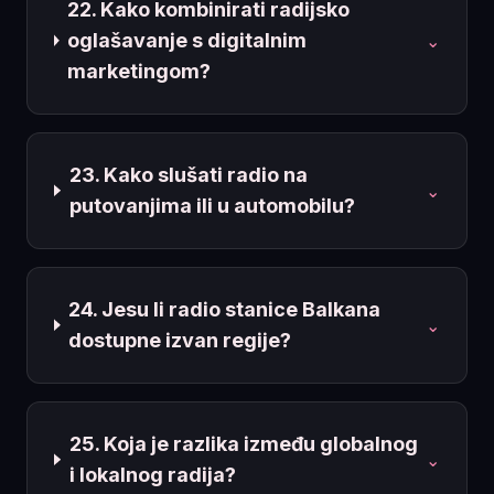
22. Kako kombinirati radijsko
oglašavanje s digitalnim
⌄
marketingom?
23. Kako slušati radio na
⌄
putovanjima ili u automobilu?
24. Jesu li radio stanice Balkana
⌄
dostupne izvan regije?
25. Koja je razlika između globalnog
⌄
i lokalnog radija?