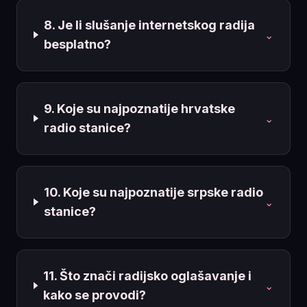
8. Je li slušanje internetskog radija
⌄
besplatno?
9. Koje su najpoznatije hrvatske
⌄
radio stanice?
10. Koje su najpoznatije srpske radio
⌄
stanice?
11. Što znači radijsko oglašavanje i
⌄
kako se provodi?