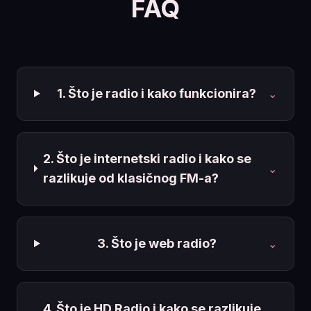
FAQ
1. Što je radio i kako funkcionira?
⌄
2. Što je internetski radio i kako se
⌄
razlikuje od klasičnog FM-a?
3. Što je web radio?
⌄
4. Što je HD Radio i kako se razlikuje