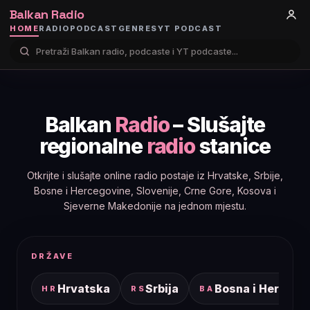
Balkan Radio
HOME
RADIO
PODCAST
GENRES
YT PODCAST
Balkan
Radio
– Slušajte
regionalne
radio
stanice
Otkrijte i slušajte online radio postaje iz Hrvatske, Srbije,
Bosne i Hercegovine, Slovenije, Crne Gore, Kosova i
Sjeverne Makedonije na jednom mjestu.
DRŽAVE
Hrvatska
Srbija
Bosna i Hercego
HR
RS
BA