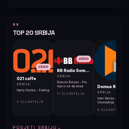
RS
TOP 20 SRBIJA
UŽIVO
UŽIVO
BB Radio Sombor
UŽIVO
SRBIJA
021 caffe
Bracini Becari - Pis
SRBIJA
Domus Radio
maco ne da misa
Harry Styles - Falling
braco
SRBIJA
11 SLUŠATELJA
Ivan Varnju -
0 SLUŠATELJA
Unutrašnja
emigracija 316
0 SLUŠATELJA
POSJETI SRBIJU
→