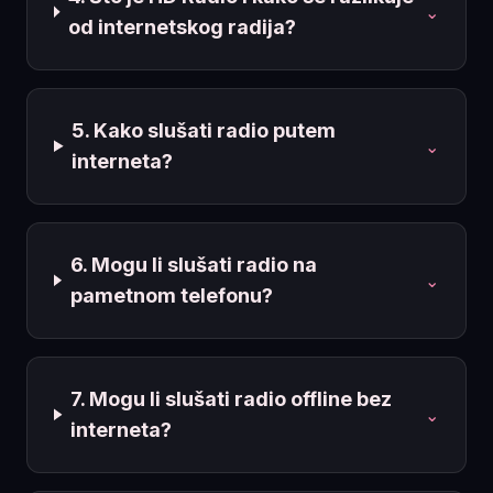
⌄
od internetskog radija?
5. Kako slušati radio putem
⌄
interneta?
6. Mogu li slušati radio na
⌄
pametnom telefonu?
7. Mogu li slušati radio offline bez
⌄
interneta?