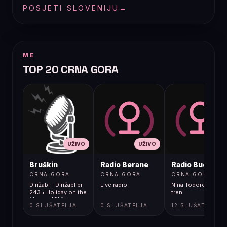
POSJETI SLOVENIJU
→
ME
TOP 20 CRNA GORA
UŽIVO
UŽIVO
UŽIVO
Bruškin
Radio Berane
Radio Budva
CRNA GORA
CRNA GORA
CRNA GORA
Dirižabl - Dirižabl br.
Live radio
Nina Todorovic - Fal
243 • Holiday on the
tren
Moon • [9kf]
0 SLUŠATELJA
0 SLUŠATELJA
12 SLUŠATELJA