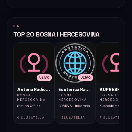
BA
TOP 20 BOSNA I HERCEGOVINA
UŽIVO
UŽIVO
UŽIVO
Antena Radio, Jelah Tešanj
Esoterica Radio S1
KUPRESKIRAD
BOSNA I
BOSNA I
BOSNA I
HERCEGOVINA
HERCEGOVINA
HERCEGOVINA
Station Offline
CRBRVS - Insomnia
Kupreski radio
0 SLUŠATELJA
1 SLUŠATELJA
7 SLUŠATELJA