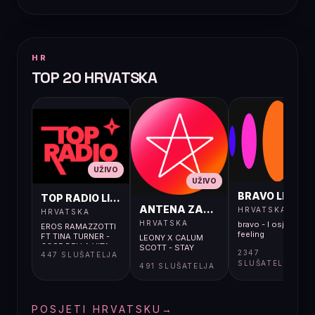
HR
TOP 20 HRVATSKA
UŽIVO
UŽIVO
UŽIVO
BRAVO LIVE
TOP RADIO LIVE
ANTENA ZAGREB LIVE
HRVATSKA
HRVATSKA
HRVATSKA
bravo - I osjećaj i
EROS RAMAZZOTTI
feeling
FT TINA TURNER -
LEONY X CALUM
COSE DELLA VITA
SCOTT - STAY
2347
447 SLUŠATELJA
SLUŠATELJA
491 SLUŠATELJA
POSJETI HRVATSKU
→