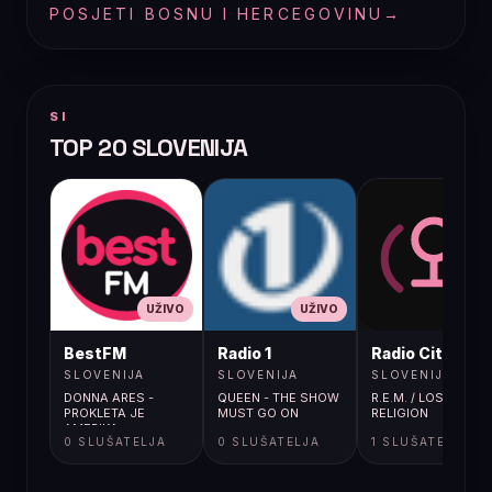
POSJETI BOSNU I HERCEGOVINU
→
SI
TOP 20 SLOVENIJA
UŽIVO
UŽIVO
UŽIVO
BestFM
Radio 1
Radio City
SLOVENIJA
SLOVENIJA
SLOVENIJA
DONNA ARES -
QUEEN - THE SHOW
R.E.M. / LOSING MY
PROKLETA JE
MUST GO ON
RELIGION
AMERIKA
0 SLUŠATELJA
0 SLUŠATELJA
1 SLUŠATELJA