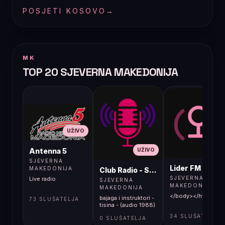
POSJETI KOSOVO
→
MK
TOP 20 SJEVERNA MAKEDONIJA
UŽIVO
UŽIVO
UŽIVO
Antenna 5
SJEVERNA
Lider FM 107,4
MAKEDONIJA
Club Radio - Skopje, Mcedonia
SJEVERNA
Live radio
SJEVERNA
MAKEDONIJA
MAKEDONIJA
</body></html>
bajaga i instruktori -
73 SLUŠATELJA
tisina - (audio 1988)
34 SLUŠATELJA
0 SLUŠATELJA