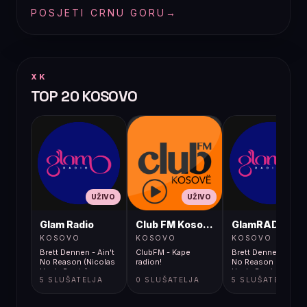
POSJETI CRNU GORU
→
XK
TOP 20 KOSOVO
UŽIVO
UŽIVO
UŽIVO
Glam Radio
Club FM Kosovë
GlamRADIO
KOSOVO
KOSOVO
KOSOVO
Brett Dennen - Ain't
ClubFM - Kape
Brett Dennen - Ain't
No Reason (Nicolas
radion!
No Reason (Nicolas
Haelg Remix)
Haelg Remix)
5 SLUŠATELJA
0 SLUŠATELJA
5 SLUŠATELJA