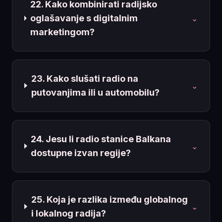
22. Kako kombinirati radijsko
oglašavanje s digitalnim
⌄
marketingom?
23. Kako slušati radio na
⌄
putovanjima ili u automobilu?
24. Jesu li radio stanice Balkana
⌄
dostupne izvan regije?
25. Koja je razlika između globalnog
⌄
i lokalnog radija?