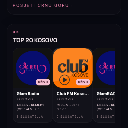
POSJETI CRNU GORU
→
XK
TOP 20 KOSOVO
UŽIVO
UŽIVO
UŽIVO
Glam Radio
Club FM Kosovë
GlamRADIO
KOSOVO
KOSOVO
KOSOVO
Alesso - REMEDY
ClubFM - Kape
Alesso - REMEDY
(Official Music
radion!
(Official Music
Video)
Video)
6 SLUŠATELJA
0 SLUŠATELJA
6 SLUŠATELJA