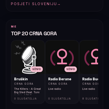
POSJETI SLOVENIJU
→
ME
TOP 20 CRNA GORA
UŽIVO
UŽIVO
UŽIVO
Bruškin
Radio Berane
Radio Budva
CRNA GORA
CRNA GORA
CRNA GORA
The Killers - A Great
Live radio
Live radio
Big Sled (feat. Toni
Halliday) [FY]
0 SLUŠATELJA
0 SLUŠATELJA
8 SLUŠATELJA