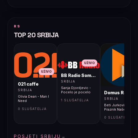
RS
TOP 20 SRBIJA
UŽIVO
UŽIVO
BB Radio Sombor
UŽIVO
SRBIJA
021 caffe
Sanja Djordjevic -
SRBIJA
Domus Radio
Pocelo je pocelo
Olivia Dean - Man I
SRBIJA
1 SLUŠATELJA
Need
Beti Jurković -
0 SLUŠATELJA
Praznik Naše Ljubavi
0 SLUŠATELJA
POSJETI SRBIJU
→