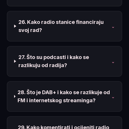
26. Kako radio stanice financiraju
⌄
svoj rad?
27. Što su podcasti i kako se
⌄
razlikuju od radija?
28. Što je DAB+ i kako se razlikuje od
⌄
FM i internetskog streaminga?
29. Kako komentirati i ocijeniti radio