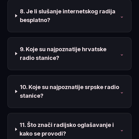
8. Je li slušanje internetskog radija
⌄
besplatno?
9. Koje su najpoznatije hrvatske
⌄
radio stanice?
10. Koje su najpoznatije srpske radio
⌄
stanice?
11. Što znači radijsko oglašavanje i
⌄
kako se provodi?