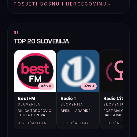
POSJETI BOSNU I HERCEGOVINU
→
SI
TOP 20 SLOVENIJA
UŽIVO
UŽIVO
UŽIVO
BestFM
Radio 1
Radio City
SLOVENIJA
SLOVENIJA
SLOVENIJA
MILICA TODOROVIC
APRIL - LADADIDEJ
POST MALONE / I
- DOZA OTROVA
HAD SOME HELP
0 SLUŠATELJA
0 SLUŠATELJA
1 SLUŠATELJA