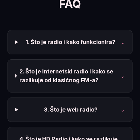
FAQ
1. Što je radio i kako funkcionira?
⌄
2. Što je internetski radio i kako se
⌄
razlikuje od klasičnog FM-a?
3. Što je web radio?
⌄
4. Što je HD Radio i kako se razlikuje