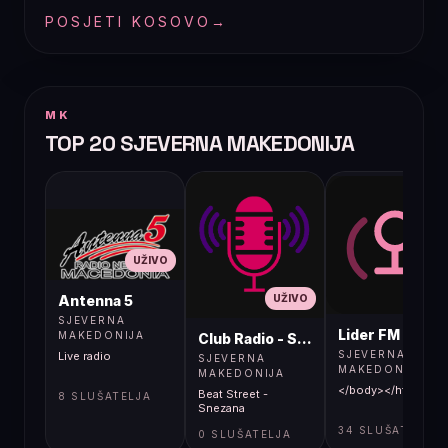
POSJETI KOSOVO
→
MK
TOP 20 SJEVERNA MAKEDONIJA
UŽIVO
UŽIVO
UŽIVO
Antenna 5
SJEVERNA
Lider FM 107,4
MAKEDONIJA
Club Radio - Skopje, Mcedonia
SJEVERNA
Live radio
SJEVERNA
MAKEDONIJA
MAKEDONIJA
</body></html>
Beat Street -
8 SLUŠATELJA
Snezana
34 SLUŠATELJA
0 SLUŠATELJA