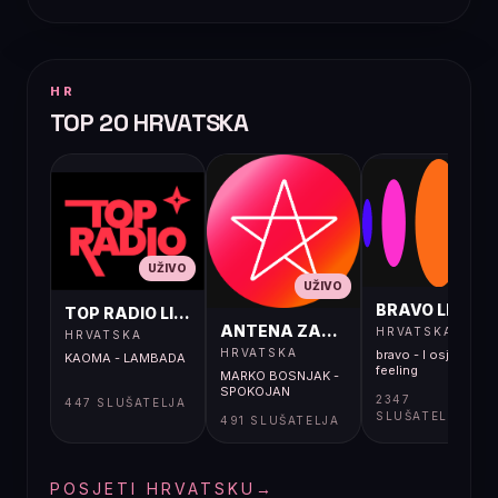
HR
TOP 20 HRVATSKA
UŽIVO
UŽIVO
UŽIVO
BRAVO LIVE
TOP RADIO LIVE
ANTENA ZAGREB LIVE
HRVATSKA
HRVATSKA
HRVATSKA
bravo - I osjećaj i
KAOMA - LAMBADA
feeling
MARKO BOSNJAK -
SPOKOJAN
2347
447 SLUŠATELJA
SLUŠATELJA
491 SLUŠATELJA
POSJETI HRVATSKU
→