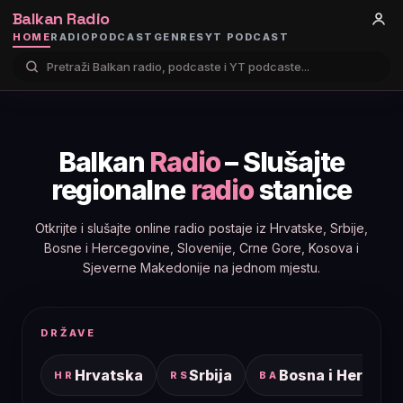
Balkan Radio
HOME
RADIO
PODCAST
GENRES
YT PODCAST
Balkan
Radio
– Slušajte
regionalne
radio
stanice
Otkrijte i slušajte online radio postaje iz Hrvatske, Srbije,
Bosne i Hercegovine, Slovenije, Crne Gore, Kosova i
Sjeverne Makedonije na jednom mjestu.
DRŽAVE
Hrvatska
Srbija
Bosna i Hercego
HR
RS
BA