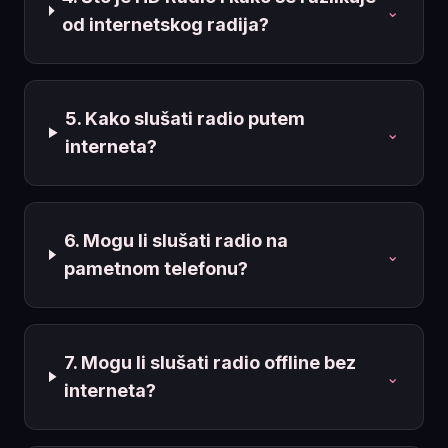
⌄
od internetskog radija?
5. Kako slušati radio putem
⌄
interneta?
6. Mogu li slušati radio na
⌄
pametnom telefonu?
7. Mogu li slušati radio offline bez
⌄
interneta?