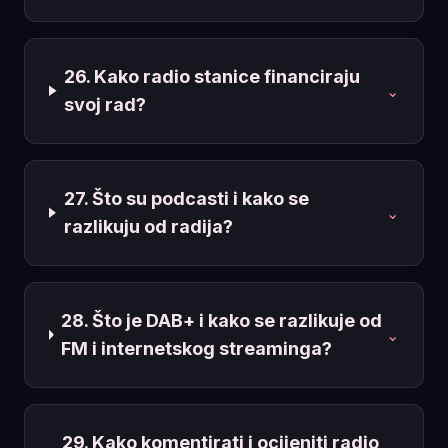
26. Kako radio stanice financiraju
⌄
svoj rad?
27. Što su podcasti i kako se
⌄
razlikuju od radija?
28. Što je DAB+ i kako se razlikuje od
⌄
FM i internetskog streaminga?
29. Kako komentirati i ocijeniti radio