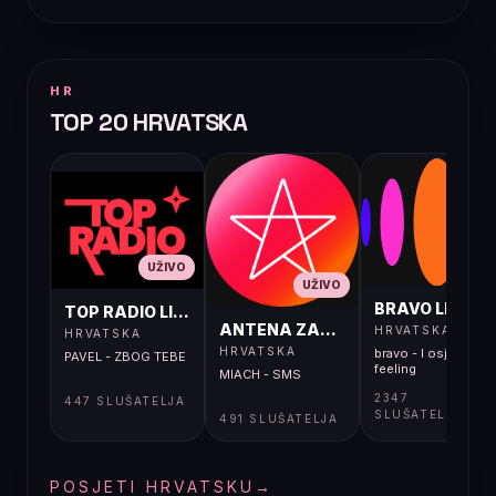
HR
TOP 20 HRVATSKA
UŽIVO
UŽIVO
UŽIVO
BRAVO LIVE
TOP RADIO LIVE
ANTENA ZAGREB LIVE
HRVATSKA
HRVATSKA
HRVATSKA
bravo - I osjećaj i
PAVEL - ZBOG TEBE
feeling
MIACH - SMS
2347
447 SLUŠATELJA
SLUŠATELJA
491 SLUŠATELJA
POSJETI HRVATSKU
→