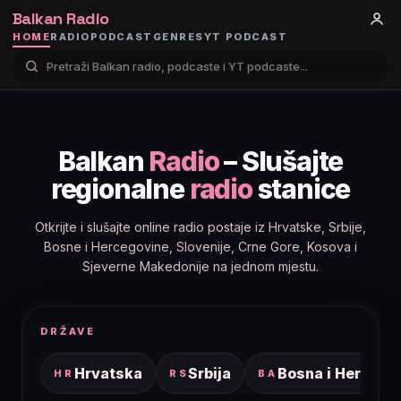
Balkan Radio
HOME
RADIO
PODCAST
GENRES
YT PODCAST
Balkan
Radio
– Slušajte
regionalne
radio
stanice
Otkrijte i slušajte online radio postaje iz Hrvatske, Srbije,
Bosne i Hercegovine, Slovenije, Crne Gore, Kosova i
Sjeverne Makedonije na jednom mjestu.
DRŽAVE
Hrvatska
Srbija
Bosna i Hercego
HR
RS
BA