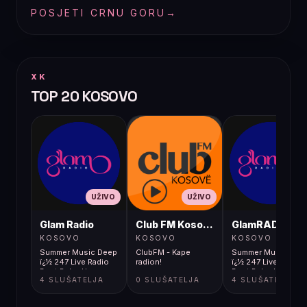
POSJETI CRNU GORU
→
XK
TOP 20 KOSOVO
UŽIVO
UŽIVO
UŽIVO
Glam Radio
Club FM Kosovë
GlamRADIO
KOSOVO
KOSOVO
KOSOVO
Summer Music Deep
ClubFM - Kape
Summer Music Dee
ï¿½ 247 Live Radio
radion!
ï¿½ 247 Live Radio
Best Relax Hou
Best Relax Hou
4 SLUŠATELJA
0 SLUŠATELJA
4 SLUŠATELJA