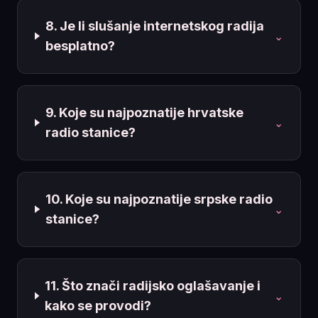
8. Je li slušanje internetskog radija
⌄
besplatno?
9. Koje su najpoznatije hrvatske
⌄
radio stanice?
10. Koje su najpoznatije srpske radio
⌄
stanice?
11. Što znači radijsko oglašavanje i
⌄
kako se provodi?