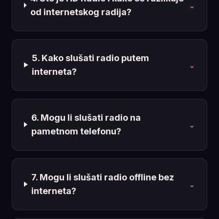
⌄
od internetskog radija?
5. Kako slušati radio putem
⌄
interneta?
6. Mogu li slušati radio na
⌄
pametnom telefonu?
7. Mogu li slušati radio offline bez
⌄
interneta?