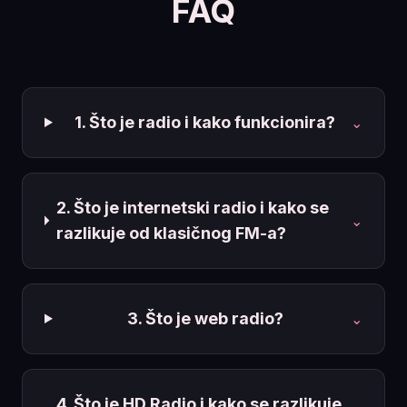
FAQ
1. Što je radio i kako funkcionira?
⌄
2. Što je internetski radio i kako se
⌄
razlikuje od klasičnog FM-a?
3. Što je web radio?
⌄
4. Što je HD Radio i kako se razlikuje