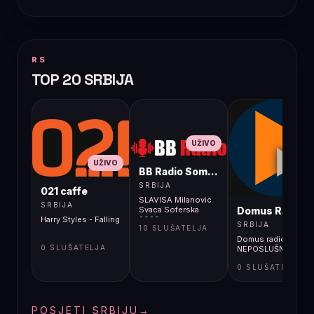
RS
TOP 20 SRBIJA
UŽIVO
UŽIVO
BB Radio Sombor
UŽIVO
SRBIJA
021 caffe
SLAVISA Milanovic
SRBIJA
Domus Radio
Svaca Soferska
Harry Styles - Falling
2020
SRBIJA
10 SLUŠATELJA
Domus radio -
0 SLUŠATELJA
NEPOSLUŠNI RADIO
0 SLUŠATELJA
POSJETI SRBIJU
→