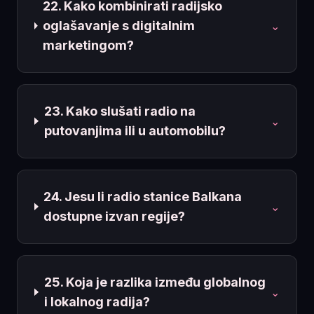
22. Kako kombinirati radijsko
oglašavanje s digitalnim
⌄
marketingom?
23. Kako slušati radio na
⌄
putovanjima ili u automobilu?
24. Jesu li radio stanice Balkana
⌄
dostupne izvan regije?
25. Koja je razlika između globalnog
⌄
i lokalnog radija?