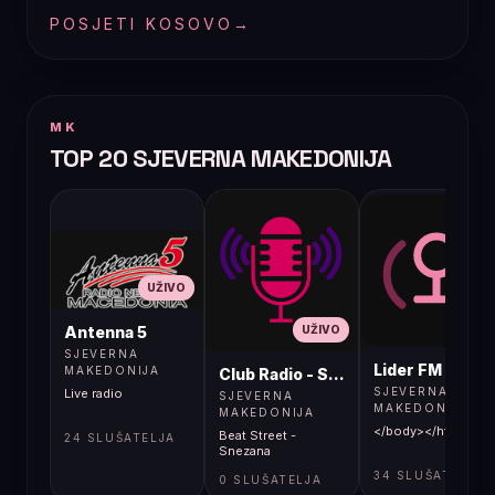
POSJETI KOSOVO
→
MK
TOP 20 SJEVERNA MAKEDONIJA
UŽIVO
UŽIVO
UŽIVO
Antenna 5
SJEVERNA
Lider FM 107,4
MAKEDONIJA
Club Radio - Skopje, Mcedonia
SJEVERNA
Live radio
SJEVERNA
MAKEDONIJA
MAKEDONIJA
</body></html>
Beat Street -
24 SLUŠATELJA
Snezana
34 SLUŠATELJA
0 SLUŠATELJA