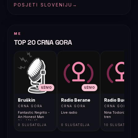
POSJETI SLOVENIJU
→
ME
TOP 20 CRNA GORA
UŽIVO
UŽIVO
UŽIVO
Bruškin
Radio Berane
Radio Budva
CRNA GORA
CRNA GORA
CRNA GORA
Fantastic Negrito -
Live radio
Nina Todorovic - Fal
An Honest Man
tren
(Live) [9k0]
0 SLUŠATELJA
0 SLUŠATELJA
10 SLUŠATELJA