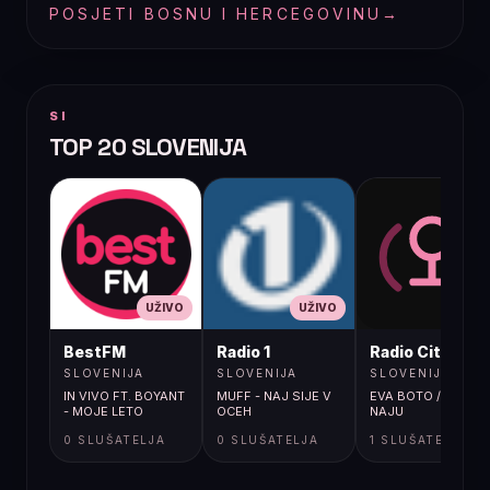
POSJETI BOSNU I HERCEGOVINU
→
SI
TOP 20 SLOVENIJA
UŽIVO
UŽIVO
UŽIVO
BestFM
Radio 1
Radio City
SLOVENIJA
SLOVENIJA
SLOVENIJA
IN VIVO FT. BOYANT
MUFF - NAJ SIJE V
EVA BOTO / ZA
- MOJE LETO
OCEH
NAJU
0 SLUŠATELJA
0 SLUŠATELJA
1 SLUŠATELJA