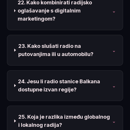
22. Kako kombinirati radijsko
oglašavanje s digitalnim
⌄
marketingom?
23. Kako slušati radio na
⌄
putovanjima ili u automobilu?
24. Jesu li radio stanice Balkana
⌄
dostupne izvan regije?
25. Koja je razlika između globalnog
⌄
i lokalnog radija?