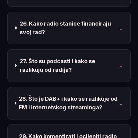
26. Kako radio stanice financiraju
⌄
svoj rad?
27. Što su podcasti i kako se
⌄
razlikuju od radija?
28. Što je DAB+ i kako se razlikuje od
⌄
FM i internetskog streaminga?
29. Kako komentirati i ocijeniti radio