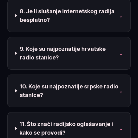
8. Je li slušanje internetskog radija
⌄
besplatno?
9. Koje su najpoznatije hrvatske
⌄
radio stanice?
10. Koje su najpoznatije srpske radio
⌄
stanice?
11. Što znači radijsko oglašavanje i
⌄
kako se provodi?