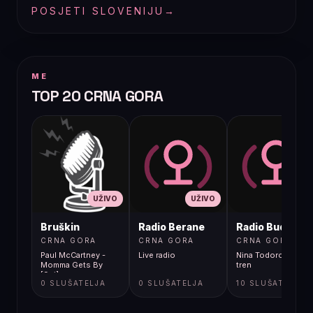
POSJETI SLOVENIJU
→
ME
TOP 20 CRNA GORA
UŽIVO
UŽIVO
UŽIVO
Bruškin
Radio Berane
Radio Budva
CRNA GORA
CRNA GORA
CRNA GORA
Paul McCartney -
Live radio
Nina Todorovic - Fal
Momma Gets By
tren
[9gj]
0 SLUŠATELJA
0 SLUŠATELJA
10 SLUŠATELJA