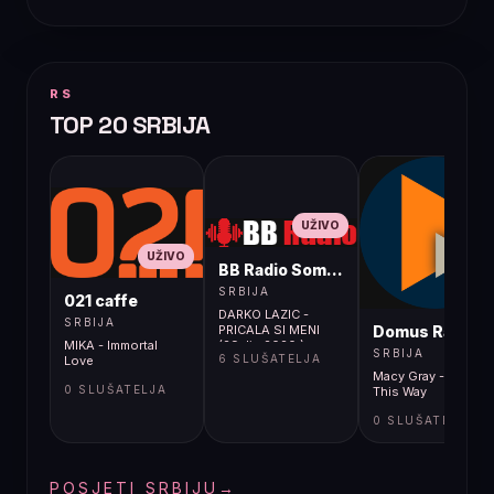
RS
TOP 20 SRBIJA
UŽIVO
UŽIVO
BB Radio Sombor
UŽIVO
SRBIJA
021 caffe
DARKO LAZIC -
SRBIJA
Domus Radio
PRICALA SI MENI
MIKA - Immortal
(29. lip 2020.) +++
SRBIJA
6 SLUŠATELJA
Love
Macy Gray - Walk
0 SLUŠATELJA
This Way
0 SLUŠATELJA
POSJETI SRBIJU
→