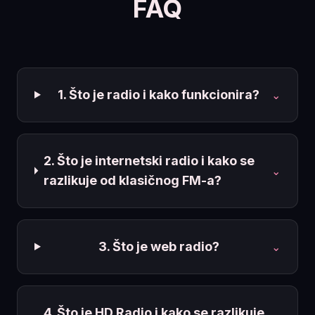
FAQ
1. Što je radio i kako funkcionira?
⌄
2. Što je internetski radio i kako se
⌄
razlikuje od klasičnog FM-a?
3. Što je web radio?
⌄
4. Što je HD Radio i kako se razlikuje