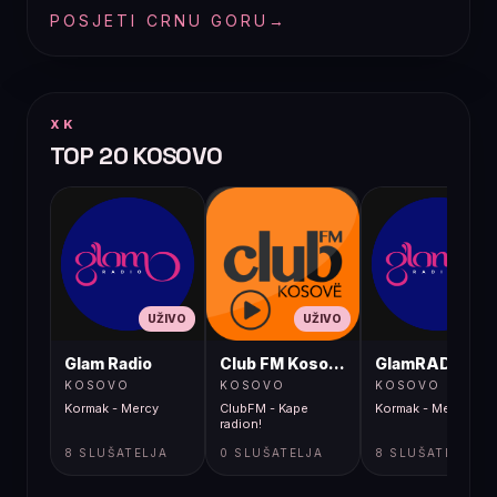
POSJETI CRNU GORU
→
XK
TOP 20 KOSOVO
UŽIVO
UŽIVO
UŽIVO
Glam Radio
Club FM Kosovë
GlamRADIO
KOSOVO
KOSOVO
KOSOVO
Kormak - Mercy
ClubFM - Kape
Kormak - Mercy
radion!
8 SLUŠATELJA
0 SLUŠATELJA
8 SLUŠATELJA