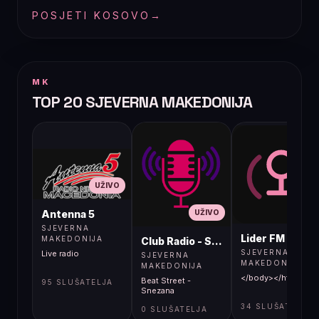
POSJETI KOSOVO
→
MK
TOP 20 SJEVERNA MAKEDONIJA
UŽIVO
UŽIVO
UŽIVO
Antenna 5
SJEVERNA
Lider FM 107,4
MAKEDONIJA
Club Radio - Skopje, Mcedonia
SJEVERNA
Live radio
SJEVERNA
MAKEDONIJA
MAKEDONIJA
</body></html>
Beat Street -
95 SLUŠATELJA
Snezana
34 SLUŠATELJA
0 SLUŠATELJA