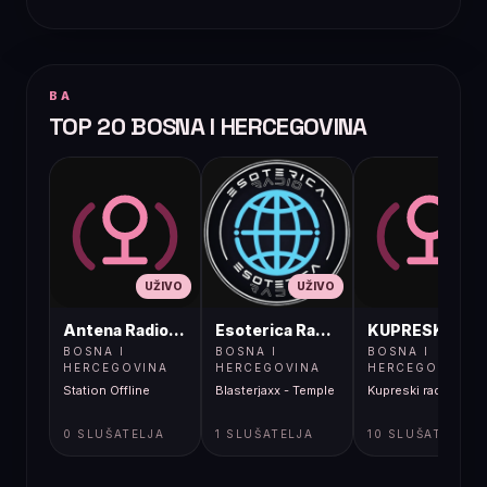
BA
TOP 20 BOSNA I HERCEGOVINA
UŽIVO
UŽIVO
UŽIVO
Antena Radio, Jelah Tešanj
Esoterica Radio S1
KUPRESKIRAD
BOSNA I
BOSNA I
BOSNA I
HERCEGOVINA
HERCEGOVINA
HERCEGOVINA
Station Offline
Blasterjaxx - Temple
Kupreski radio
0 SLUŠATELJA
1 SLUŠATELJA
10 SLUŠATELJA