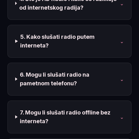
⌄
od internetskog radija?
5. Kako slušati radio putem
⌄
interneta?
6. Mogu li slušati radio na
⌄
pametnom telefonu?
7. Mogu li slušati radio offline bez
⌄
interneta?