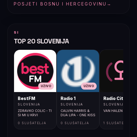
POSJETI BOSNU I HERCEGOVINU
→
SI
TOP 20 SLOVENIJA
UŽIVO
UŽIVO
UŽIVO
BestFM
Radio 1
Radio City
SLOVENIJA
SLOVENIJA
SLOVENIJA
ZDRAVKO COLIC - TI
CALVIN HARRIS &
VAN HALEN / JUMP_
SI MI U KRVI
DUA LIPA - ONE KISS
0 SLUŠATELJA
0 SLUŠATELJA
1 SLUŠATELJA