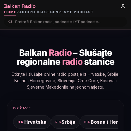
Balkan Radio
HOME
RADIO
PODCAST
GENRES
YT PODCAST
Balkan
Radio
– Slušajte
regionalne
radio
stanice
Otkrijte i slušajte online radio postaje iz Hrvatske, Srbije,
Bosne i Hercegovine, Slovenije, Crne Gore, Kosova i
Sjeverne Makedonije na jednom mjestu.
DRŽAVE
Hrvatska
Srbija
Bosna i Hercego
HR
RS
BA