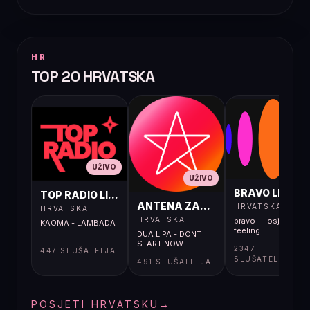
HR
TOP 20 HRVATSKA
UŽIVO
UŽIVO
UŽIVO
BRAVO LIVE
TOP RADIO LIVE
ANTENA ZAGREB LIVE
HRVATSKA
HRVATSKA
HRVATSKA
bravo - I osjećaj i
KAOMA - LAMBADA
feeling
DUA LIPA - DONT
START NOW
2347
447 SLUŠATELJA
SLUŠATELJA
491 SLUŠATELJA
POSJETI HRVATSKU
→