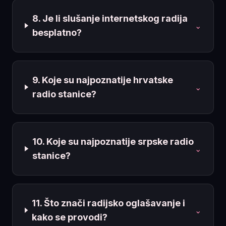
8. Je li slušanje internetskog radija
⌄
besplatno?
9. Koje su najpoznatije hrvatske
⌄
radio stanice?
10. Koje su najpoznatije srpske radio
⌄
stanice?
11. Što znači radijsko oglašavanje i
⌄
kako se provodi?