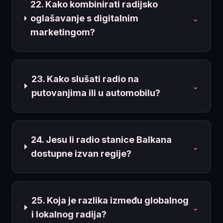
22. Kako kombinirati radijsko
oglašavanje s digitalnim
⌄
marketingom?
23. Kako slušati radio na
⌄
putovanjima ili u automobilu?
24. Jesu li radio stanice Balkana
⌄
dostupne izvan regije?
25. Koja je razlika između globalnog
⌄
i lokalnog radija?