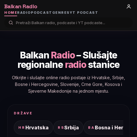
Balkan Radio
HOME
RADIO
PODCAST
GENRES
YT PODCAST
Balkan
Radio
– Slušajte
regionalne
radio
stanice
Otkrijte i slušajte online radio postaje iz Hrvatske, Srbije,
Bosne i Hercegovine, Slovenije, Crne Gore, Kosova i
Sjeverne Makedonije na jednom mjestu.
DRŽAVE
Hrvatska
Srbija
Bosna i Hercego
HR
RS
BA