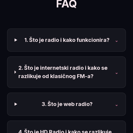
FAQ
1. Što je radio i kako funkcionira?
⌄
2. Što je internetski radio i kako se
⌄
razlikuje od klasičnog FM-a?
3. Što je web radio?
⌄
4. Što je HD Radio i kako se razlikuje