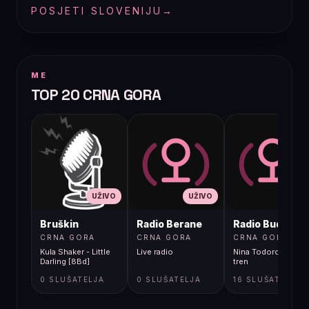
POSJETI SLOVENIJU
→
ME
TOP 20 CRNA GORA
UŽIVO
UŽIVO
UŽIVO
Bruškin
Radio Berane
Radio Budva
CRNA GORA
CRNA GORA
CRNA GORA
Kula Shaker - Little
Live radio
Nina Todorovic - Fal
Darling [8Bd]
tren
0 SLUŠATELJA
0 SLUŠATELJA
16 SLUŠATELJA