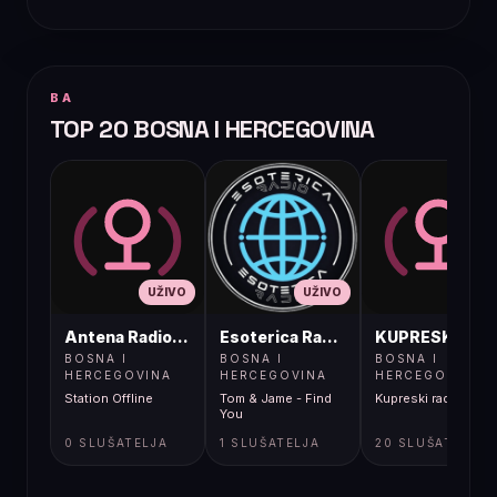
BA
TOP 20 BOSNA I HERCEGOVINA
UŽIVO
UŽIVO
UŽIVO
Antena Radio, Jelah Tešanj
Esoterica Radio S1
KUPRESKIRAD
BOSNA I
BOSNA I
BOSNA I
HERCEGOVINA
HERCEGOVINA
HERCEGOVINA
Station Offline
Tom & Jame - Find
Kupreski radio
You
0 SLUŠATELJA
1 SLUŠATELJA
20 SLUŠATELJA