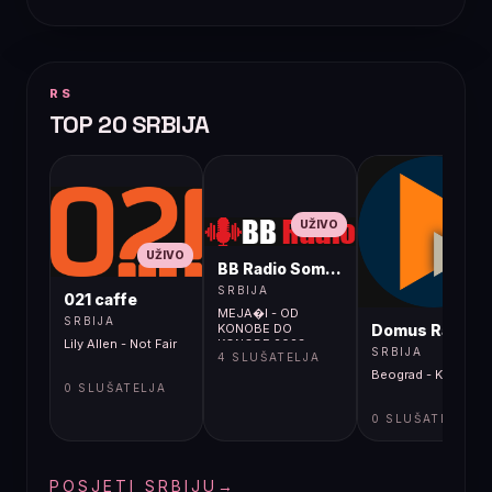
RS
TOP 20 SRBIJA
UŽIVO
UŽIVO
BB Radio Sombor
UŽIVO
SRBIJA
021 caffe
MEJA�I - OD
SRBIJA
Domus Radio
KONOBE DO
Lily Allen - Not Fair
KONOBE 2023
SRBIJA
4 SLUŠATELJA
Beograd - Kontrolor
0 SLUŠATELJA
0 SLUŠATELJA
POSJETI SRBIJU
→