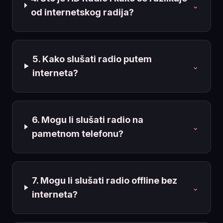
⌄
od internetskog radija?
5. Kako slušati radio putem
⌄
interneta?
6. Mogu li slušati radio na
⌄
pametnom telefonu?
7. Mogu li slušati radio offline bez
⌄
interneta?