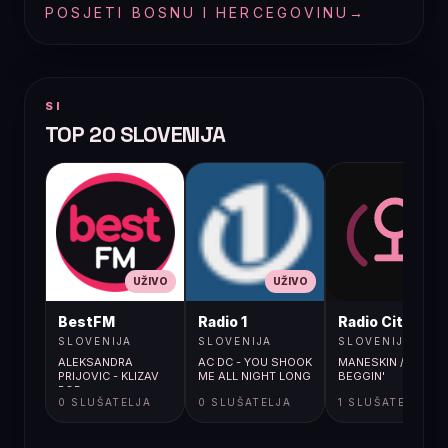
POSJETI BOSNU I HERCEGOVINU
→
SI
TOP 20 SLOVENIJA
UŽIVO
UŽIVO
UŽIVO
BestFM
Radio 1
Radio City
SLOVENIJA
SLOVENIJA
SLOVENIJA
ALEKSANDRA
AC DC - YOU SHOOK
MANESKIN /
PRIJOVIC - KLIZAV
ME ALL NIGHT LONG
BEGGIN'
POD
0 SLUŠATELJA
0 SLUŠATELJA
1 SLUŠATELJA