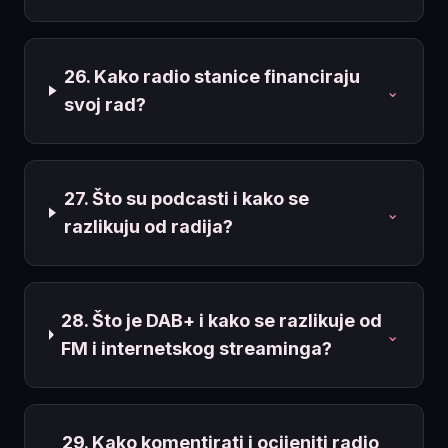
26. Kako radio stanice financiraju
⌄
svoj rad?
27. Što su podcasti i kako se
⌄
razlikuju od radija?
28. Što je DAB+ i kako se razlikuje od
⌄
FM i internetskog streaminga?
29. Kako komentirati i ocijeniti radio