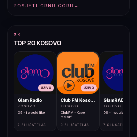
POSJETI CRNU GORU
→
XK
TOP 20 KOSOVO
UŽIVO
UŽIVO
UŽIVO
Glam Radio
Club FM Kosovë
GlamRADIO
KOSOVO
KOSOVO
KOSOVO
09 - i would like
ClubFM - Kape
09 - i would like
radion!
7 SLUŠATELJA
0 SLUŠATELJA
7 SLUŠATELJA