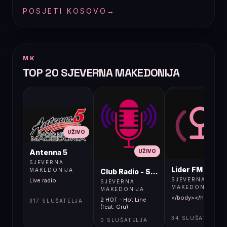
POSJETI KOSOVO
→
MK
TOP 20 SJEVERNA MAKEDONIJA
UŽIVO
UŽIVO
UŽIVO
Antenna 5
SJEVERNA
Lider FM 107,4
MAKEDONIJA
Club Radio - Skopje, Mcedonia
SJEVERNA
Live radio
SJEVERNA
MAKEDONIJA
MAKEDONIJA
</body></html>
2 HOT - Hot Line
317 SLUŠATELJA
(feat. Gru)
34 SLUŠATELJA
0 SLUŠATELJA