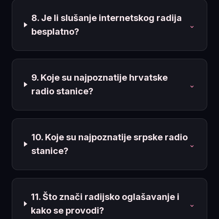
8. Je li slušanje internetskog radija
⌄
besplatno?
9. Koje su najpoznatije hrvatske
⌄
radio stanice?
10. Koje su najpoznatije srpske radio
⌄
stanice?
11. Što znači radijsko oglašavanje i
⌄
kako se provodi?