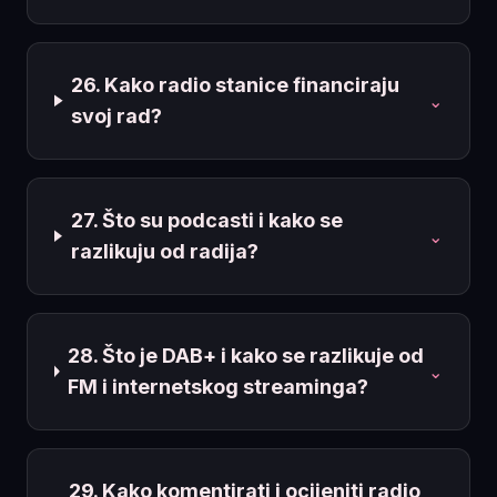
26. Kako radio stanice financiraju
⌄
svoj rad?
27. Što su podcasti i kako se
⌄
razlikuju od radija?
28. Što je DAB+ i kako se razlikuje od
⌄
FM i internetskog streaminga?
29. Kako komentirati i ocijeniti radio