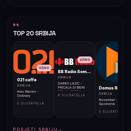
RS
TOP 20 SRBIJA
UŽIVO
UŽIVO
BB Radio Sombor
UŽIVO
SRBIJA
021 caffe
DARKO LAZIC -
SRBIJA
Domus Radio
PRICALA SI MENI
Alex Warren -
(29. lip 2020.) +++
SRBIJA
8 SLUŠATELJA
Ordinary
Novembar -
0 SLUŠATELJA
Spomenik
0 SLUŠATELJA
POSJETI SRBIJU
→