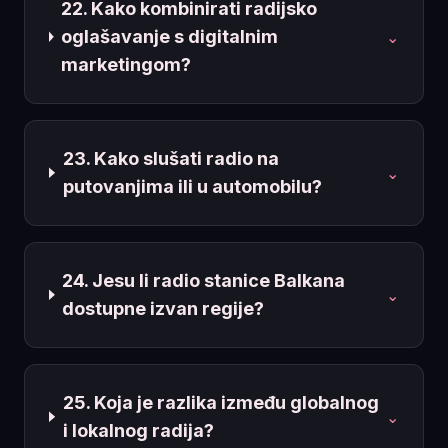
22. Kako kombinirati radijsko
oglašavanje s digitalnim
⌄
marketingom?
23. Kako slušati radio na
⌄
putovanjima ili u automobilu?
24. Jesu li radio stanice Balkana
⌄
dostupne izvan regije?
25. Koja je razlika između globalnog
⌄
i lokalnog radija?