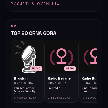
POSJETI SLOVENIJU
→
ME
TOP 20 CRNA GORA
UŽIVO
UŽIVO
UŽIVO
Bruškin
Radio Berane
Radio Budva
CRNA GORA
CRNA GORA
CRNA GORA
Paul McCartney -
Live radio
Nina Todorovic - Fal
Momma Gets By
tren
[9gj]
0 SLUŠATELJA
0 SLUŠATELJA
10 SLUŠATELJA