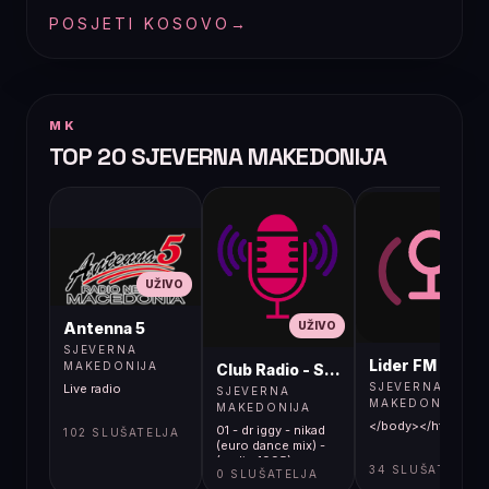
POSJETI KOSOVO
→
MK
TOP 20 SJEVERNA MAKEDONIJA
UŽIVO
UŽIVO
UŽIVO
Antenna 5
SJEVERNA
Lider FM 107,4
MAKEDONIJA
Club Radio - Skopje, Mcedonia
SJEVERNA
Live radio
SJEVERNA
MAKEDONIJA
MAKEDONIJA
</body></html>
01 - dr iggy - nikad
102 SLUŠATELJA
(euro dance mix) -
(audio 1995)
34 SLUŠATELJA
0 SLUŠATELJA