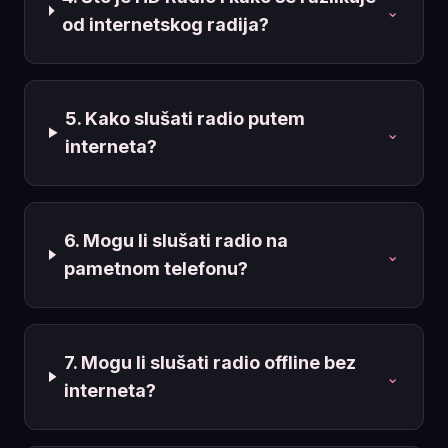
⌄
od internetskog radija?
5. Kako slušati radio putem
⌄
interneta?
6. Mogu li slušati radio na
⌄
pametnom telefonu?
7. Mogu li slušati radio offline bez
⌄
interneta?