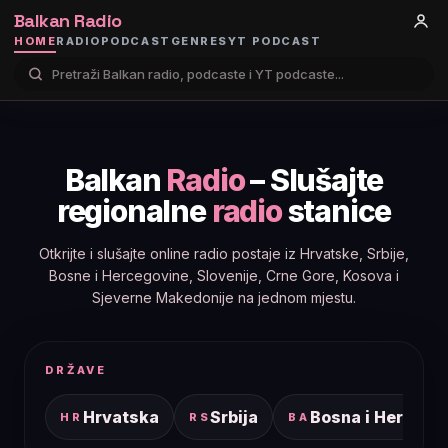
Balkan Radio
HOME
RADIO
PODCAST
GENRES
YT PODCAST
Balkan
Radio
– Slušajte
regionalne
radio
stanice
Otkrijte i slušajte online radio postaje iz Hrvatske, Srbije,
Bosne i Hercegovine, Slovenije, Crne Gore, Kosova i
Sjeverne Makedonije na jednom mjestu.
DRŽAVE
Hrvatska
Srbija
Bosna i Hercego
HR
RS
BA