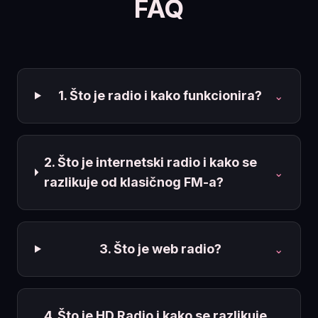
FAQ
1. Što je radio i kako funkcionira?
⌄
2. Što je internetski radio i kako se
⌄
razlikuje od klasičnog FM-a?
3. Što je web radio?
⌄
4. Što je HD Radio i kako se razlikuje