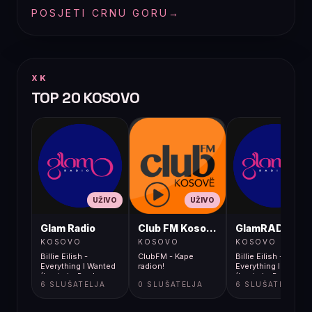
POSJETI CRNU GORU
→
XK
TOP 20 KOSOVO
UŽIVO
UŽIVO
UŽIVO
Glam Radio
Club FM Kosovë
GlamRADIO
KOSOVO
KOSOVO
KOSOVO
Billie Eilish -
ClubFM - Kape
Billie Eilish -
Everything I Wanted
radion!
Everything I Wanted
(Louis La Roche
(Louis La Roche
6 SLUŠATELJA
0 SLUŠATELJA
6 SLUŠATELJA
Remix)
Remix)