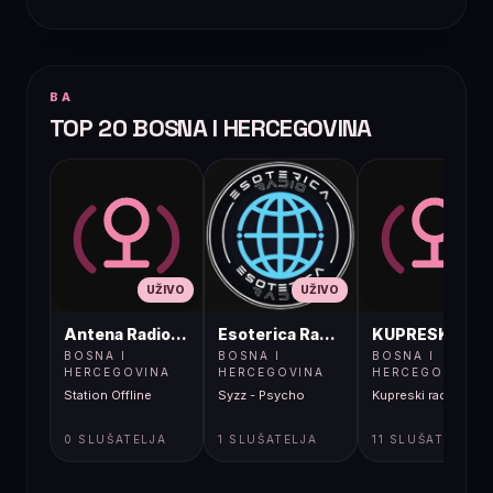
BA
TOP 20 BOSNA I HERCEGOVINA
UŽIVO
UŽIVO
UŽIVO
Antena Radio, Jelah Tešanj
Esoterica Radio S1
KUPRESKIRAD
BOSNA I
BOSNA I
BOSNA I
HERCEGOVINA
HERCEGOVINA
HERCEGOVINA
Station Offline
Syzz - Psycho
Kupreski radio
0 SLUŠATELJA
1 SLUŠATELJA
11 SLUŠATELJA