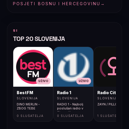
POSJETI BOSNU I HERCEGOVINU
→
SI
TOP 20 SLOVENIJA
UŽIVO
UŽIVO
UŽIVO
BestFM
Radio 1
Radio City
SLOVENIJA
SLOVENIJA
SLOVENIJA
DINO MERLIN -
RADIO 1 - Najbolj
ZAYN / PILLOWTALK
ZBOG TEBE
poslušan radio v
Sloveniji
0 SLUŠATELJA
0 SLUŠATELJA
1 SLUŠATELJA