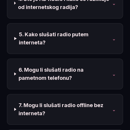
⌄
od internetskog radija?
5. Kako slušati radio putem
⌄
interneta?
6. Mogu li slušati radio na
⌄
pametnom telefonu?
7. Mogu li slušati radio offline bez
⌄
interneta?