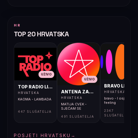
HR
TOP 20 HRVATSKA
UŽIVO
UŽIVO
UŽIVO
BRAVO LIVE
TOP RADIO LIVE
ANTENA ZAGREB LIVE
HRVATSKA
HRVATSKA
HRVATSKA
bravo - I osjećaj i
KAOMA - LAMBADA
feeling
MATIJA CVEK -
SJEĆAM SE
2347
447 SLUŠATELJA
SLUŠATELJA
491 SLUŠATELJA
POSJETI HRVATSKU
→