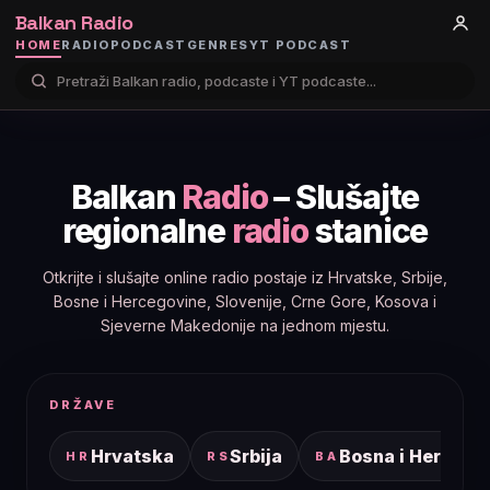
Balkan Radio
HOME
RADIO
PODCAST
GENRES
YT PODCAST
Balkan
Radio
– Slušajte
regionalne
radio
stanice
Otkrijte i slušajte online radio postaje iz Hrvatske, Srbije,
Bosne i Hercegovine, Slovenije, Crne Gore, Kosova i
Sjeverne Makedonije na jednom mjestu.
DRŽAVE
Hrvatska
Srbija
Bosna i Hercego
HR
RS
BA