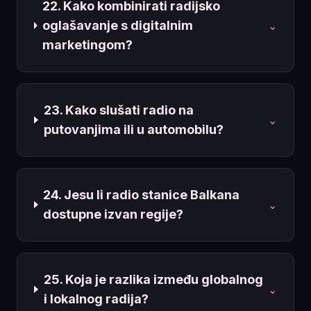
22. Kako kombinirati radijsko
oglašavanje s digitalnim
⌄
marketingom?
23. Kako slušati radio na
⌄
putovanjima ili u automobilu?
24. Jesu li radio stanice Balkana
⌄
dostupne izvan regije?
25. Koja je razlika između globalnog
⌄
i lokalnog radija?