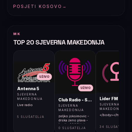
POSJETI KOSOVO
→
MK
TOP 20 SJEVERNA MAKEDONIJA
UŽIVO
UŽIVO
UŽIVO
Antenna 5
SJEVERNA
Lider FM 107,4
MAKEDONIJA
Club Radio - Skopje, Mcedonia
SJEVERNA
Live radio
SJEVERNA
MAKEDONIJA
MAKEDONIJA
</body></html>
zeljko joksimovic -
5 SLUŠATELJA
drska zeno plava -
(audio 2002) hd
34 SLUŠATELJA
0 SLUŠATELJA