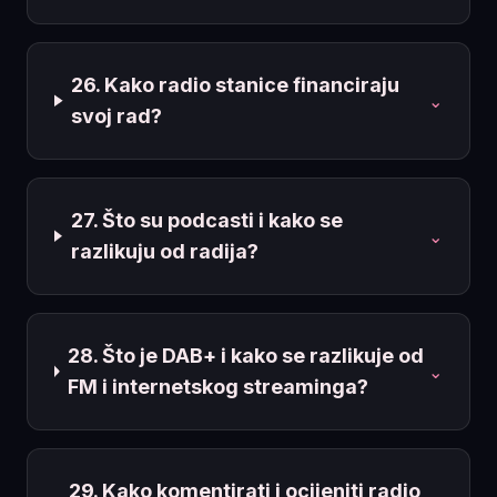
26. Kako radio stanice financiraju
⌄
svoj rad?
27. Što su podcasti i kako se
⌄
razlikuju od radija?
28. Što je DAB+ i kako se razlikuje od
⌄
FM i internetskog streaminga?
29. Kako komentirati i ocijeniti radio