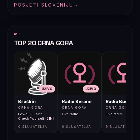
POSJETI SLOVENIJU
→
ME
TOP 20 CRNA GORA
UŽIVO
UŽIVO
UŽIVO
Bruškin
Radio Berane
Radio Budva
CRNA GORA
CRNA GORA
CRNA GORA
Lowell Fulson -
Live radio
Live radio
Check Yourself [51N]
0 SLUŠATELJA
0 SLUŠATELJA
9 SLUŠATELJA