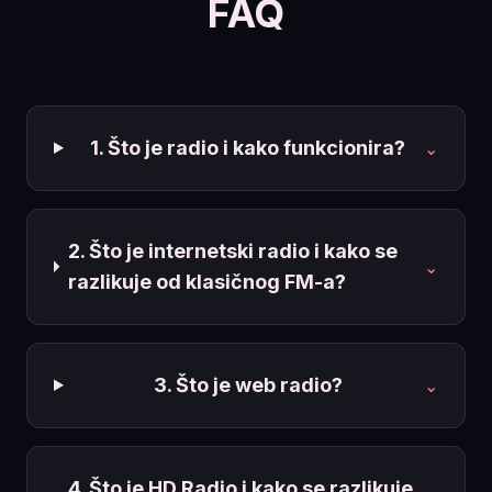
FAQ
1. Što je radio i kako funkcionira?
⌄
2. Što je internetski radio i kako se
⌄
razlikuje od klasičnog FM-a?
3. Što je web radio?
⌄
4. Što je HD Radio i kako se razlikuje