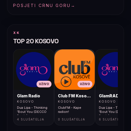
POSJETI CRNU GORU
→
XK
TOP 20 KOSOVO
UŽIVO
UŽIVO
UŽIVO
Glam Radio
Club FM Kosovë
GlamRADIO
KOSOVO
KOSOVO
KOSOVO
Dua Lipa - Thinking
ClubFM - Kape
Dua Lipa - Thinking
'Bout You (DECCO
radion!
'Bout You (DECCO
Remix)
Remix)
4 SLUŠATELJA
0 SLUŠATELJA
6 SLUŠATELJA