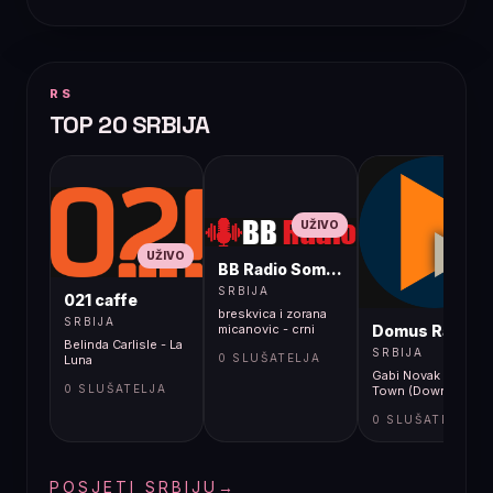
RS
TOP 20 SRBIJA
UŽIVO
UŽIVO
BB Radio Sombor
UŽIVO
SRBIJA
021 caffe
breskvica i zorana
SRBIJA
Domus Radio
micanovic - crni
Belinda Carlisle - La
secer
SRBIJA
0 SLUŠATELJA
Luna
Gabi Novak - Down
0 SLUŠATELJA
Town (Downtown)
0 SLUŠATELJA
POSJETI SRBIJU
→