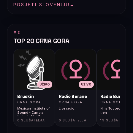
POSJETI SLOVENIJU
→
ME
TOP 20 CRNA GORA
UŽIVO
UŽIVO
UŽIVO
Bruškin
Radio Berane
Radio Budva
CRNA GORA
CRNA GORA
CRNA GORA
Mexican Institute of
Live radio
Nina Todorovic - Fal
Sound - Cumbia
tren
fantasia [9cX]
0 SLUŠATELJA
0 SLUŠATELJA
19 SLUŠATELJA