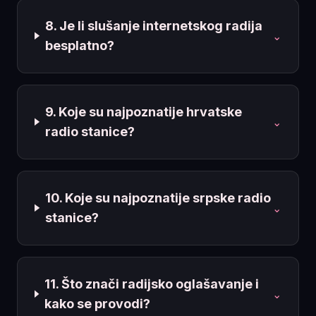
8. Je li slušanje internetskog radija
⌄
besplatno?
9. Koje su najpoznatije hrvatske
⌄
radio stanice?
10. Koje su najpoznatije srpske radio
⌄
stanice?
11. Što znači radijsko oglašavanje i
⌄
kako se provodi?