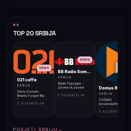
RS
TOP 20 SRBIJA
UŽIVO
UŽIVO
BB Radio Sombor
UŽIVO
SRBIJA
021 caffe
Nada Topcagic -
SRBIJA
Domus Radio
Zovem te,zovem
Chris Cornell -
SRBIJA
2 SLUŠATELJA
Nearly Forgot My
Broken Heart
COSMO
0 SLUŠATELJA
bosanski/hrvatski/s
- Kraj interneta?
0 SLUŠATELJA
POSJETI SRBIJU
→