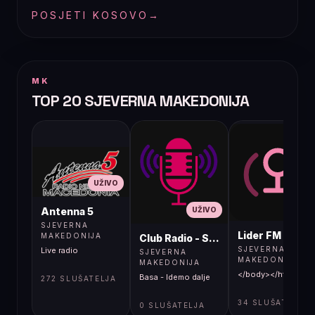
POSJETI KOSOVO
→
MK
TOP 20 SJEVERNA MAKEDONIJA
UŽIVO
UŽIVO
UŽIVO
Antenna 5
SJEVERNA
Lider FM 107,4
MAKEDONIJA
Club Radio - Skopje, Mcedonia
SJEVERNA
Live radio
SJEVERNA
MAKEDONIJA
MAKEDONIJA
</body></html>
Basa - Idemo dalje
272 SLUŠATELJA
34 SLUŠATELJA
0 SLUŠATELJA