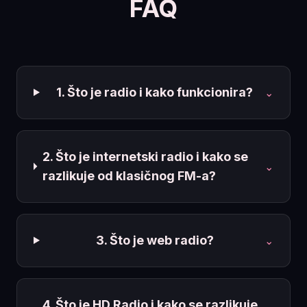
FAQ
1. Što je radio i kako funkcionira?
⌄
2. Što je internetski radio i kako se
⌄
razlikuje od klasičnog FM-a?
3. Što je web radio?
⌄
4. Što je HD Radio i kako se razlikuje