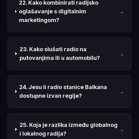
22. Kako kombinirati radijsko
oglašavanje s digitalnim
⌄
marketingom?
23. Kako slušati radio na
⌄
putovanjima ili u automobilu?
24. Jesu li radio stanice Balkana
⌄
dostupne izvan regije?
25. Koja je razlika između globalnog
⌄
i lokalnog radija?