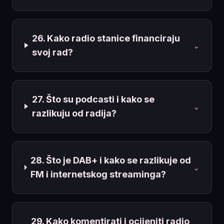
26. Kako radio stanice financiraju
⌄
svoj rad?
27. Što su podcasti i kako se
⌄
razlikuju od radija?
28. Što je DAB+ i kako se razlikuje od
⌄
FM i internetskog streaminga?
29. Kako komentirati i ocijeniti radio