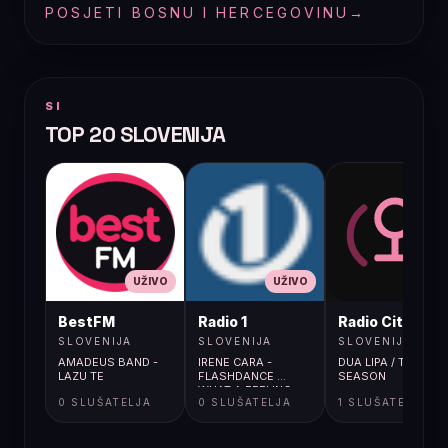
POSJETI BOSNU I HERCEGOVINU
→
SI
TOP 20 SLOVENIJA
UŽIVO
UŽIVO
UŽIVO
BestFM
Radio 1
Radio City
SLOVENIJA
SLOVENIJA
SLOVENIJA
AMADEUS BAND -
IRENE CARA -
DUA LIPA / TRAININ
LAZU TE
FLASHDANCE ...
SEASON
WHAT A FEELING
0 SLUŠATELJA
0 SLUŠATELJA
1 SLUŠATELJA