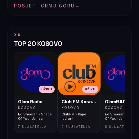
POSJETI CRNU GORU
→
XK
TOP 20 KOSOVO
UŽIVO
UŽIVO
UŽIVO
Glam Radio
Club FM Kosovë
GlamRADIO
KOSOVO
KOSOVO
KOSOVO
Ed Sheeran - Shape
ClubFM - Kape
Ed Sheeran - Shape
Of You (James
radion!
Of You (James
Carter x Levi Remix)
Carter x Levi Remix)
7 SLUŠATELJA
0 SLUŠATELJA
8 SLUŠATELJA