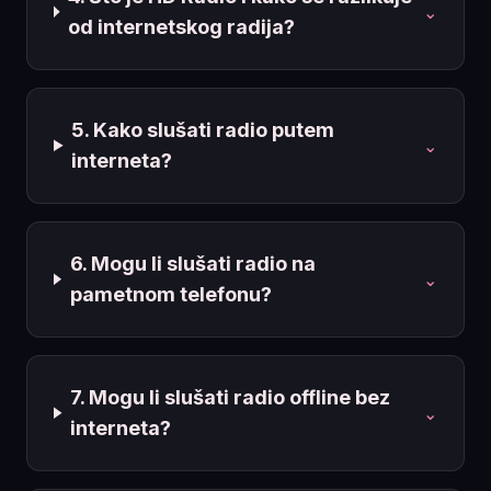
⌄
od internetskog radija?
5. Kako slušati radio putem
⌄
interneta?
6. Mogu li slušati radio na
⌄
pametnom telefonu?
7. Mogu li slušati radio offline bez
⌄
interneta?