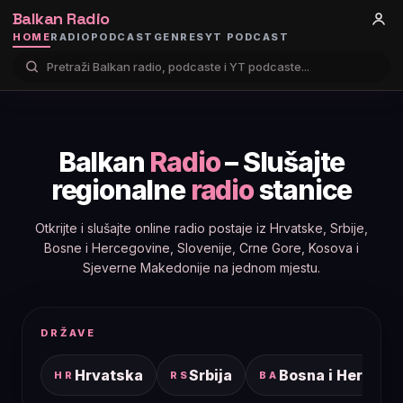
Balkan Radio
HOME
RADIO
PODCAST
GENRES
YT PODCAST
Balkan
Radio
– Slušajte
regionalne
radio
stanice
Otkrijte i slušajte online radio postaje iz Hrvatske, Srbije,
Bosne i Hercegovine, Slovenije, Crne Gore, Kosova i
Sjeverne Makedonije na jednom mjestu.
DRŽAVE
Hrvatska
Srbija
Bosna i Hercego
HR
RS
BA