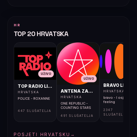
HR
TOP 20 HRVATSKA
UŽIVO
UŽIVO
UŽIVO
BRAVO LIVE
TOP RADIO LIVE
ANTENA ZAGREB LIVE
HRVATSKA
HRVATSKA
HRVATSKA
bravo - I osjećaj i
POLICE - ROXANNE
feeling
ONE REPUBLIC -
COUNTING STARS
2347
447 SLUŠATELJA
SLUŠATELJA
491 SLUŠATELJA
POSJETI HRVATSKU
→