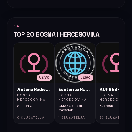
BA
TOP 20 BOSNA I HERCEGOVINA
UŽIVO
UŽIVO
UŽIVO
Antena Radio, Jelah Tešanj
Esoterica Radio S1
KUPRESKIRAD
BOSNA I
BOSNA I
BOSNA I
HERCEGOVINA
HERCEGOVINA
HERCEGOVINA
Station Offline
GMAXX x Jakik -
Kupreski radio
Maverick
0 SLUŠATELJA
1 SLUŠATELJA
23 SLUŠATELJA