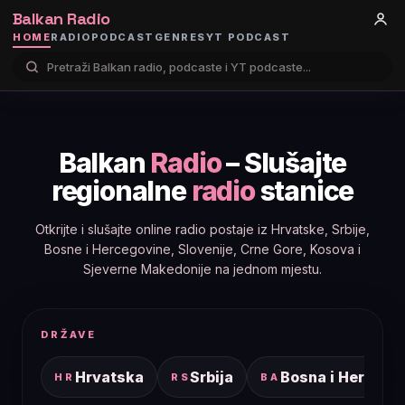
Balkan Radio
HOME
RADIO
PODCAST
GENRES
YT PODCAST
Balkan
Radio
– Slušajte
regionalne
radio
stanice
Otkrijte i slušajte online radio postaje iz Hrvatske, Srbije,
Bosne i Hercegovine, Slovenije, Crne Gore, Kosova i
Sjeverne Makedonije na jednom mjestu.
DRŽAVE
Hrvatska
Srbija
Bosna i Hercego
HR
RS
BA