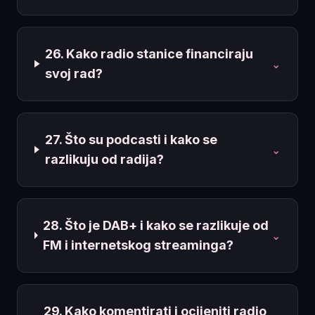
26. Kako radio stanice financiraju
⌄
svoj rad?
27. Što su podcasti i kako se
⌄
razlikuju od radija?
28. Što je DAB+ i kako se razlikuje od
⌄
FM i internetskog streaminga?
29. Kako komentirati i ocijeniti radio