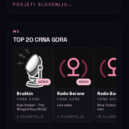
POSJETI SLOVENIJU
→
ME
TOP 20 CRNA GORA
UŽIVO
UŽIVO
UŽIVO
Bruškin
Radio Berane
Radio Budva
CRNA GORA
CRNA GORA
CRNA GORA
Kula Shaker - The
Live radio
Nina Todorovic - Fal
Winged Boy [8CQ]
tren
0 SLUŠATELJA
0 SLUŠATELJA
18 SLUŠATELJA