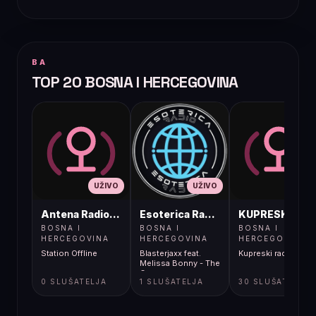
BA
TOP 20 BOSNA I HERCEGOVINA
UŽIVO
UŽIVO
UŽIVO
Antena Radio, Jelah Tešanj
Esoterica Radio S1
KUPRESKIRAD
BOSNA I
BOSNA I
BOSNA I
HERCEGOVINA
HERCEGOVINA
HERCEGOVINA
Station Offline
Blasterjaxx feat.
Kupreski radio
Melissa Bonny - The
Crown
0 SLUŠATELJA
1 SLUŠATELJA
30 SLUŠATELJA