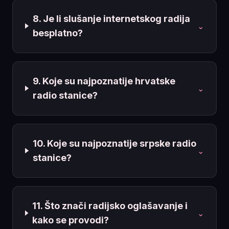
8. Je li slušanje internetskog radija
⌄
besplatno?
9. Koje su najpoznatije hrvatske
⌄
radio stanice?
10. Koje su najpoznatije srpske radio
⌄
stanice?
11. Što znači radijsko oglašavanje i
⌄
kako se provodi?