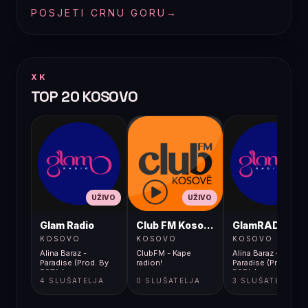
POSJETI CRNU GORU
→
XK
TOP 20 KOSOVO
UŽIVO
UŽIVO
UŽIVO
Glam Radio
Club FM Kosovë
GlamRADIO
KOSOVO
KOSOVO
KOSOVO
Alina Baraz -
ClubFM - Kape
Alina Baraz -
Paradise (Prod. By
radion!
Paradise (Prod. By
ESTA.)
ESTA.)
4 SLUŠATELJA
0 SLUŠATELJA
3 SLUŠATELJA