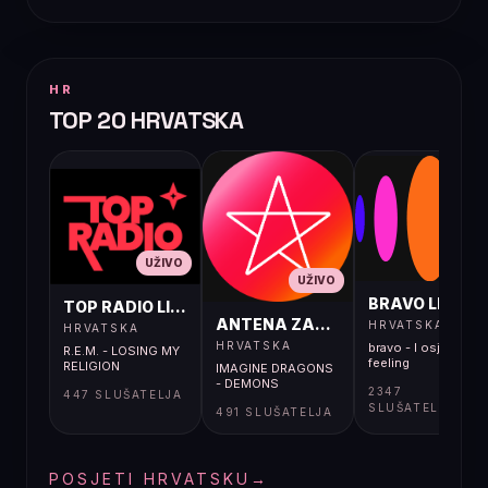
HR
TOP 20 HRVATSKA
UŽIVO
UŽIVO
UŽIVO
BRAVO LIVE
TOP RADIO LIVE
ANTENA ZAGREB LIVE
HRVATSKA
HRVATSKA
HRVATSKA
bravo - I osjećaj i
R.E.M. - LOSING MY
feeling
RELIGION
IMAGINE DRAGONS
- DEMONS
2347
447 SLUŠATELJA
SLUŠATELJA
491 SLUŠATELJA
POSJETI HRVATSKU
→