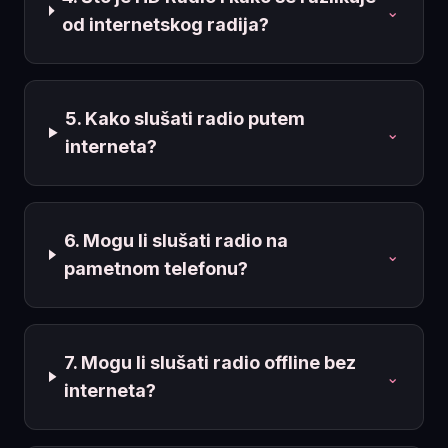
⌄
od internetskog radija?
5. Kako slušati radio putem
⌄
interneta?
6. Mogu li slušati radio na
⌄
pametnom telefonu?
7. Mogu li slušati radio offline bez
⌄
interneta?