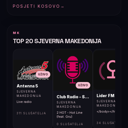
POSJETI KOSOVO
→
MK
TOP 20 SJEVERNA MAKEDONIJA
UŽIVO
UŽIVO
UŽIVO
Antenna 5
SJEVERNA
Lider FM 107,4
MAKEDONIJA
Club Radio - Skopje, Mcedonia
SJEVERNA
Live radio
SJEVERNA
MAKEDONIJA
MAKEDONIJA
</body></html>
2 HOT - Hot Line
311 SLUŠATELJA
(feat. Gru)
34 SLUŠATELJA
0 SLUŠATELJA