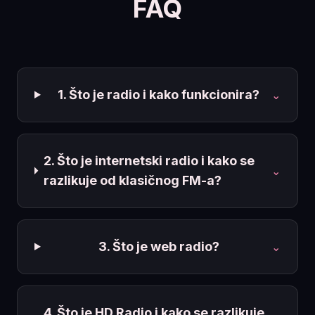
FAQ
1. Što je radio i kako funkcionira?
⌄
2. Što je internetski radio i kako se
⌄
razlikuje od klasičnog FM-a?
3. Što je web radio?
⌄
4. Što je HD Radio i kako se razlikuje