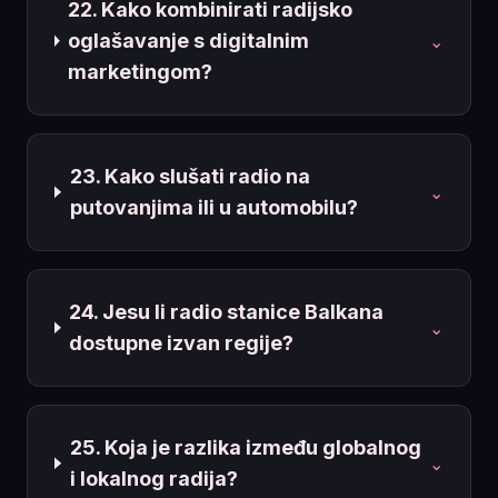
22. Kako kombinirati radijsko
oglašavanje s digitalnim
⌄
marketingom?
23. Kako slušati radio na
⌄
putovanjima ili u automobilu?
24. Jesu li radio stanice Balkana
⌄
dostupne izvan regije?
25. Koja je razlika između globalnog
⌄
i lokalnog radija?