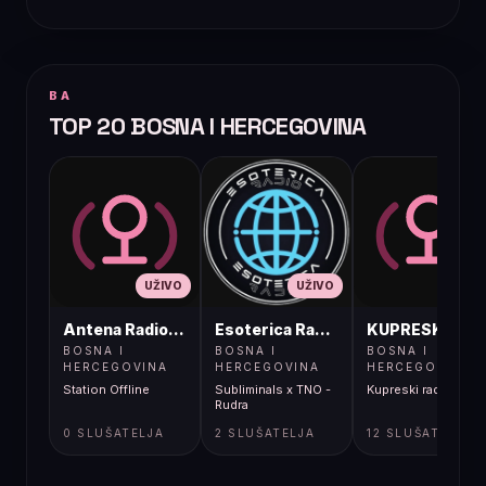
BA
TOP 20 BOSNA I HERCEGOVINA
UŽIVO
UŽIVO
UŽIVO
Antena Radio, Jelah Tešanj
Esoterica Radio S1
KUPRESKIRAD
BOSNA I
BOSNA I
BOSNA I
HERCEGOVINA
HERCEGOVINA
HERCEGOVINA
Station Offline
Subliminals x TNO -
Kupreski radio
Rudra
0 SLUŠATELJA
2 SLUŠATELJA
12 SLUŠATELJA