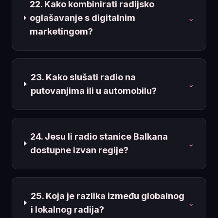
22. Kako kombinirati radijsko
oglašavanje s digitalnim
⌄
marketingom?
23. Kako slušati radio na
⌄
putovanjima ili u automobilu?
24. Jesu li radio stanice Balkana
⌄
dostupne izvan regije?
25. Koja je razlika između globalnog
⌄
i lokalnog radija?