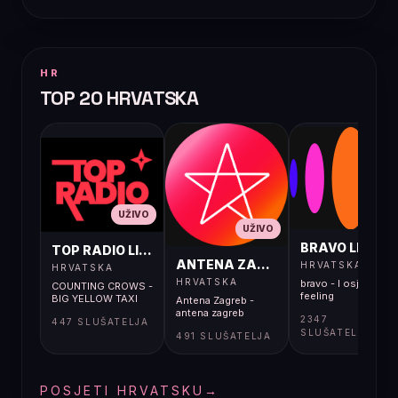
HR
TOP 20 HRVATSKA
UŽIVO
UŽIVO
UŽIVO
BRAVO LIVE
TOP RADIO LIVE
ANTENA ZAGREB LIVE
HRVATSKA
HRVATSKA
HRVATSKA
bravo - I osjećaj i
COUNTING CROWS -
feeling
BIG YELLOW TAXI
Antena Zagreb -
antena zagreb
2347
447 SLUŠATELJA
SLUŠATELJA
491 SLUŠATELJA
POSJETI HRVATSKU
→