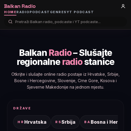
Balkan Radio
HOME
RADIO
PODCAST
GENRES
YT PODCAST
Balkan
Radio
– Slušajte
regionalne
radio
stanice
Otkrijte i slušajte online radio postaje iz Hrvatske, Srbije,
Bosne i Hercegovine, Slovenije, Crne Gore, Kosova i
Sjeverne Makedonije na jednom mjestu.
DRŽAVE
Hrvatska
Srbija
Bosna i Hercego
HR
RS
BA