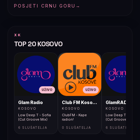
POSJETI CRNU GORU
→
XK
TOP 20 KOSOVO
UŽIVO
UŽIVO
UŽIVO
Glam Radio
Club FM Kosovë
GlamRADIO
KOSOVO
KOSOVO
KOSOVO
Low Deep T - Sofia
ClubFM - Kape
Low Deep T - Sofia
(Cut Groove Mix)
radion!
(Cut Groove Mix)
6 SLUŠATELJA
0 SLUŠATELJA
6 SLUŠATELJA