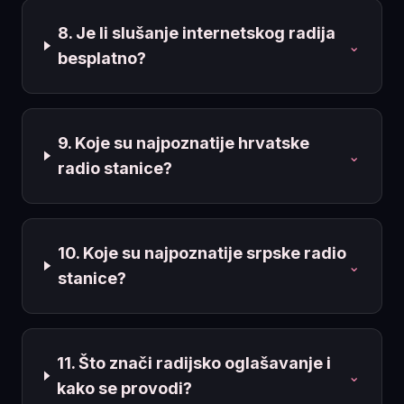
8. Je li slušanje internetskog radija
⌄
besplatno?
9. Koje su najpoznatije hrvatske
⌄
radio stanice?
10. Koje su najpoznatije srpske radio
⌄
stanice?
11. Što znači radijsko oglašavanje i
⌄
kako se provodi?