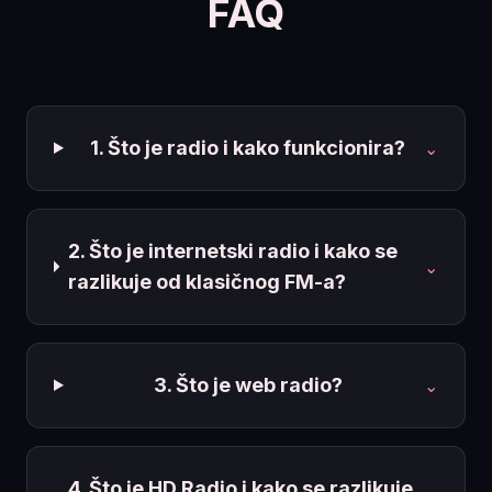
FAQ
1. Što je radio i kako funkcionira?
⌄
2. Što je internetski radio i kako se
⌄
razlikuje od klasičnog FM-a?
3. Što je web radio?
⌄
4. Što je HD Radio i kako se razlikuje