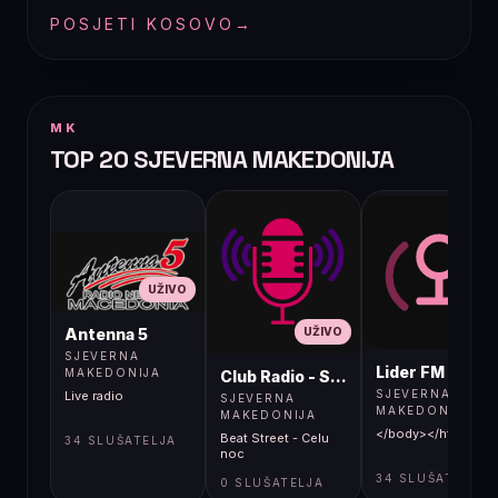
POSJETI KOSOVO
→
MK
TOP 20 SJEVERNA MAKEDONIJA
UŽIVO
UŽIVO
UŽIVO
Antenna 5
SJEVERNA
Lider FM 107,4
MAKEDONIJA
Club Radio - Skopje, Mcedonia
SJEVERNA
Live radio
SJEVERNA
MAKEDONIJA
MAKEDONIJA
</body></html>
Beat Street - Celu
34 SLUŠATELJA
noc
34 SLUŠATELJA
0 SLUŠATELJA