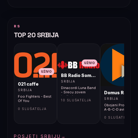
RS
TOP 20 SRBIJA
UŽIVO
UŽIVO
BB Radio Sombor
UŽIVO
SRBIJA
021 caffe
Dinacordi Luna Band
SRBIJA
Domus Radio
- Srecu zovem
Foo Fighters - Best
tvojim imenom
SRBIJA
10 SLUŠATELJA
Of You
Obojeni Program -
0 SLUŠATELJA
A-B-C-D avioni
0 SLUŠATELJA
POSJETI SRBIJU
→