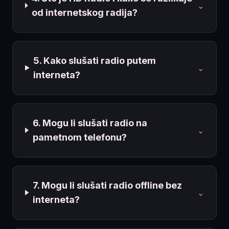
⌄
od internetskog radija?
5. Kako slušati radio putem
⌄
interneta?
6. Mogu li slušati radio na
⌄
pametnom telefonu?
7. Mogu li slušati radio offline bez
⌄
interneta?