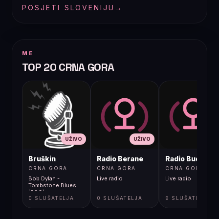
POSJETI SLOVENIJU
→
ME
TOP 20 CRNA GORA
UŽIVO
UŽIVO
UŽIVO
Bruškin
Radio Berane
Radio Budva
CRNA GORA
CRNA GORA
CRNA GORA
Bob Dylan -
Live radio
Live radio
Tombstone Blues
[5GG]
0 SLUŠATELJA
0 SLUŠATELJA
9 SLUŠATELJA