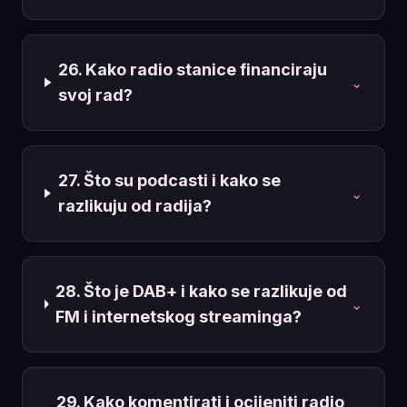
26. Kako radio stanice financiraju
⌄
svoj rad?
27. Što su podcasti i kako se
⌄
razlikuju od radija?
28. Što je DAB+ i kako se razlikuje od
⌄
FM i internetskog streaminga?
29. Kako komentirati i ocijeniti radio