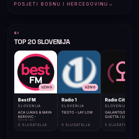
POSJETI BOSNU I HERCEGOVINU
→
SI
TOP 20 SLOVENIJA
UŽIVO
UŽIVO
UŽIVO
BestFM
Radio 1
Radio City
SLOVENIJA
SLOVENIJA
SLOVENIJA
ACA LUKAS & MAYA
TIESTO - LAY LOW
GALANTIS/DAVID
BEROVIC -
GUETTA / LIGHTER
PROBLEM
0 SLUŠATELJA
0 SLUŠATELJA
3 SLUŠATELJA