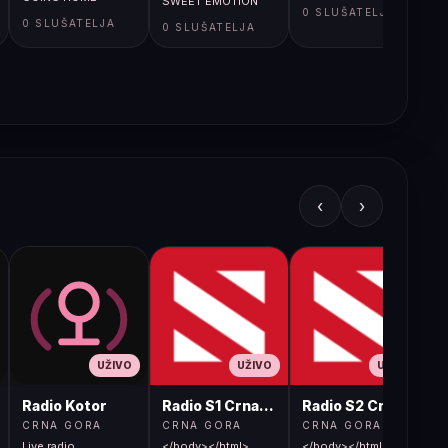
SWEET EMOTION
0 SLUŠATELJA
0 SLUŠATELJA
0 SLUŠATELJA
‹
›
UŽIVO
UŽIVO
UŽIVO
Radio Kotor
Radio S1 Crna Gora
Radio S2 Crna Gora
CRNA GORA
CRNA GORA
CRNA GORA
Live radio
</body></html>
</body></html>