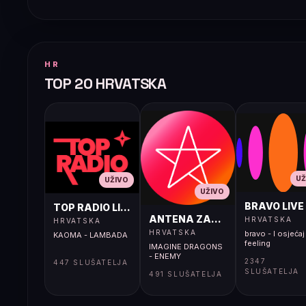
HR
TOP 20 HRVATSKA
UŽ
UŽIVO
UŽIVO
BRAVO LIVE
TOP RADIO LIVE
ANTENA ZAGREB LIVE
HRVATSKA
HRVATSKA
HRVATSKA
bravo - I osjećaj 
KAOMA - LAMBADA
feeling
IMAGINE DRAGONS
- ENEMY
2347
447 SLUŠATELJA
SLUŠATELJA
491 SLUŠATELJA