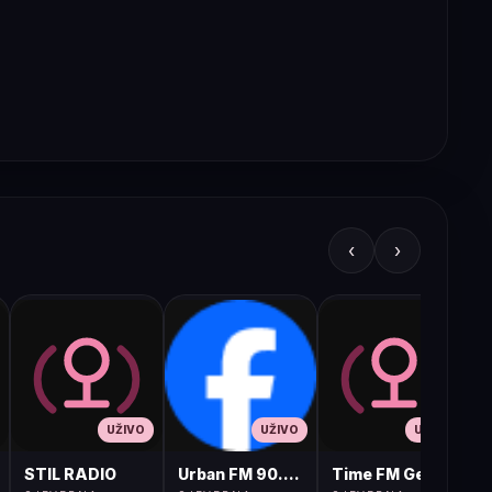
‹
›
UŽIVO
UŽIVO
UŽIVO
STIL RADIO
Urban FM 90.8 Skopje
Time FM Gevgelija