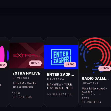
UŽIVO
UŽIVO
IVO
UŽIVO
EXTRA FM LIVE
ENTER ZAGREB LIVE
RADIO DALMACI
HRVATSKA
HRVATSKA
Extra FM - Muzika
HRVATSKA
MANYFEW - YOUR
i
koja te pokreće
LOVE IS ALL I NEED
Mate Mišo Kovač -
Ako Me
1986
93 SLUŠATELJA
Ostaviš</body>
SLUŠATELJA
2375
</html>
SLUŠATELJA