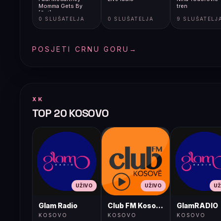
Momma Gets By
tren
[9gj]
0 SLUŠATELJA
0 SLUŠATELJA
9 SLUŠATELJ
POSJETI CRNU GORU
→
XK
TOP 20 KOSOVO
UŽIVO
UŽIVO
UŽ
Glam Radio
Club FM Kosovë
GlamRADIO
KOSOVO
KOSOVO
KOSOVO