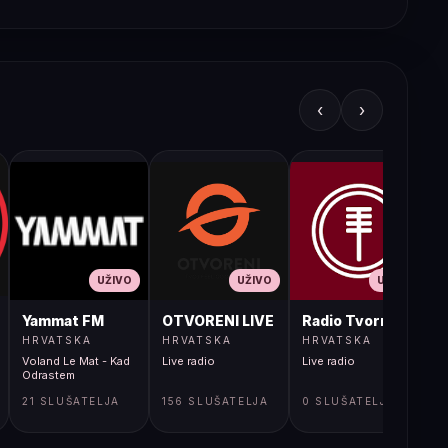
‹
›
UŽIVO
UŽIVO
UŽIVO
JA LIVE
Yammat FM
OTVORENI LIVE
Radio Tvornica
HRVATSKA
HRVATSKA
HRVATSKA
Voland Le Mat - Kad
Live radio
Live radio
L
Odrastem
21 SLUŠATELJA
156 SLUŠATELJA
0 SLUŠATELJA