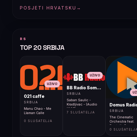
POSJETI HRVATSKU
→
RS
TOP 20 SRBIJA
UŽIVO
UŽIVO
BB Radio Sombor
UŽ
SRBIJA
021 caffe
Saban Saulic -
SRBIJA
Domus Radi
Kradljivac - (Audio
Manu Chao - Me
1997)
SRBIJA
7 SLUŠATELJA
Llaman Calle
The Cinematic
0 SLUŠATELJA
Orchestra feat.
Fontella Bass -
0 SLUŠATELJ
Evolution