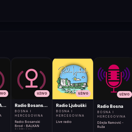
IVO
UŽIVO
UŽIVO
UŽIVO
ADIO
Radio Bosanski Brod
Radio Ljubuški
Radio Bosna
BOSNA I
BOSNA I
BOSNA I
A
HERCEGOVINA
HERCEGOVINA
HERCEGOVINA
Radio Bosanski
Live radio
Džejla Ramović -
Brod - BALKAN
Ruža
PARTY MIX