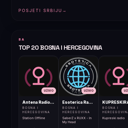
POSJETI SRBIJU
→
BA
TOP 20 BOSNA I HERCEGOVINA
UŽIVO
UŽIVO
UŽ
Antena Radio, Jelah Tešanj
Esoterica Radio S1
KUPRESKIR
BOSNA I
BOSNA I
BOSNA I
HERCEGOVINA
HERCEGOVINA
HERCEGOVIN
Station Offline
SaberZ x RUXX - In
Kupreski radio
My Head