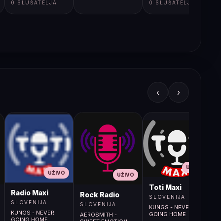
0 SLUŠATELJA
0 SLUŠATELJA
‹
›
UŽIVO
UŽIVO
UŽIVO
L
Toti Maxi
Radio Maxi
r (107.9MHz)
Rock Radio
SLOVENIJA
SLOVENIJA
SLOVENIJA
KUNGS - NEVER
KUNGS - NEVER
GOING HOME
AEROSMITH -
GOING HOME