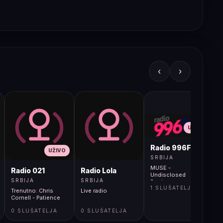
‹
›
UŽIVO
Radio 996FM
UŽIVO
SRBIJA
MUSE -
Radio 021
Radio Lola
Undisclosed
SRBIJA
SRBIJA
Desires
1 SLUŠATELJA
Trenutno: Chris
Live radio
Cornell - Patience
0 SLUŠATELJA
0 SLUŠATELJA