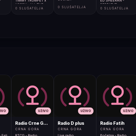
TIMMY TRUMPET x
ED SHEERAN -
KOPPY - ALL THE
REPEAT IT
A
0 SLUŠATELJA
0 SLUŠATELJA
0 SLUŠATELJA
THINGS SHE SAID
IVO
UŽIVO
UŽIVO
UŽIVO
Radio Crne Gore 1
Radio D plus
Radio Fatih
CRNA GORA
CRNA GORA
CRNA GORA
 Fali
RTCG - Radio
Live radio
Početna - Radio