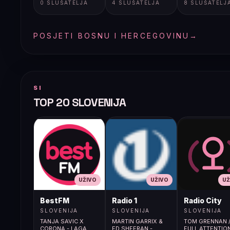
0 SLUŠATELJA
4 SLUŠATELJA
8 SLUŠATELJ
POSJETI BOSNU I HERCEGOVINU
→
SI
TOP 20 SLOVENIJA
UŽIVO
UŽIVO
UŽ
BestFM
Radio 1
Radio City
SLOVENIJA
SLOVENIJA
SLOVENIJA
TANJA SAVIC X
MARTIN GARRIX &
TOM GRENNAN 
CORONA - LAGA
ED SHEERAN -
FULL ATTENTIO