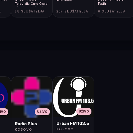
Televizija Crne Gore
Fatih
- Nacionalni javni
A
28 SLUŠATELJA
237 SLUŠATELJA
0 SLUŠATELJA
servis
UŽIVO
IVO
UŽIVO
Urban FM 103.5
Radio Plus
KOSOVO
KOSOVO