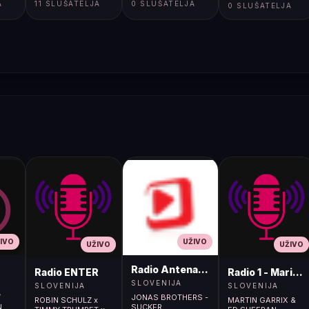
A
11 SLUŠATELJA
0 SLUŠATELJA
2024</body>
0 SLUŠATELJA
</html>
IVO
UŽIVO
UŽIVO
UŽIVO
Radio Antena (105.2MHz)
Radio ENTER
Radio 1 - Maribo
SLOVENIJA
SLOVENIJA
SLOVENIJA
/
JONAS BROTHERS -
ROBIN SCHULZ x
MARTIN GARRIX &
N
SUCKER