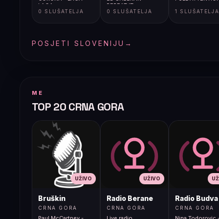
LAGA
REPEAT IT
0 SLUŠATELJA
0 SLUŠATELJA
1 SLUŠATELJ
POSJETI SLOVENIJU
→
ME
TOP 20 CRNA GORA
UŽIVO
UŽIVO
UŽ
Bruškin
Radio Berane
Radio Budva
CRNA GORA
CRNA GORA
CRNA GORA
Paul McCartney -
Live radio
Nina Todorovic -