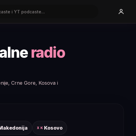
nalne
radio
enije, Crne Gore, Kosova i
 Makedonija
Kosovo
XK