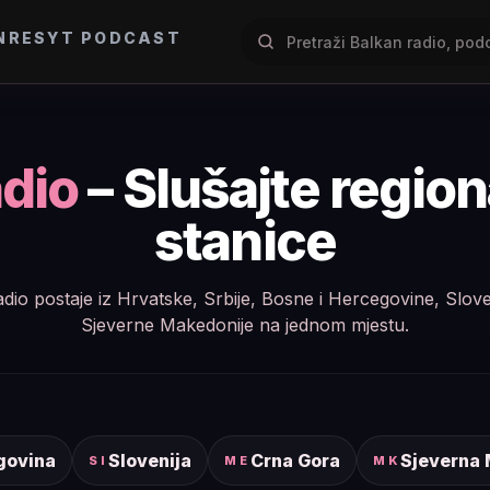
NRES
YT PODCAST
dio
– Slušajte regio
stanice
e radio postaje iz Hrvatske, Srbije, Bosne i Hercegovine, Slov
Sjeverne Makedonije na jednom mjestu.
govina
Slovenija
Crna Gora
Sjeverna
SI
ME
MK