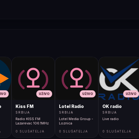
IVO
UŽIVO
UŽIVO
UŽIVO
o
Kiss FM
Lotel Radio
OK radio
SRBIJA
SRBIJA
SRBIJA
Radio KISS FM
Lotel Media Group -
Live radio
Lazarevac 106.1MHz
Loznica
A
0 SLUŠATELJA
0 SLUŠATELJA
0 SLUŠATELJA