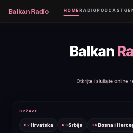
Balkan Radio
HOME
RADIO
PODCAST
GE
Balkan
Ra
Otkrijte i slušajte onlin
DRŽAVE
Hrvatska
Srbija
Bosna i Herce
HR
RS
BA