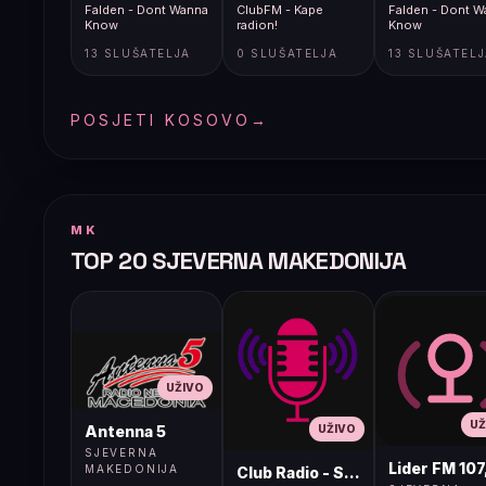
Falden - Dont Wanna
ClubFM - Kape
Falden - Dont W
Know
radion!
Know
13 SLUŠATELJA
0 SLUŠATELJA
13 SLUŠATEL
POSJETI KOSOVO
→
MK
TOP 20 SJEVERNA MAKEDONIJA
UŽIVO
UŽ
UŽIVO
Antenna 5
SJEVERNA
Lider FM 107
MAKEDONIJA
Club Radio - Skopje, Mcedonia