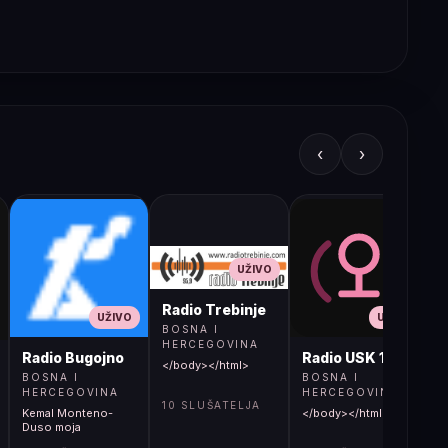
‹
›
UŽIVO
Radio Trebinje
UŽIVO
UŽIVO
BOSNA I
HERCEGOVINA
Radio Bugojno
Radio USK 1
</body></html>
BOSNA I
BOSNA I
HERCEGOVINA
HERCEGOVINA
10 SLUŠATELJA
Kemal Monteno-
</body></html>
S
Duso moja