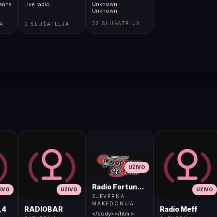
Unknown -
anna
Live radio
Unknown
32 SLUŠATELJA
JA
0 SLUŠATELJA
UŽIVO
Radio Fortuna 96.8 FM
IVO
UŽIVO
UŽIVO
SJEVERNA
MAKEDONIJA
,4
RADIOBAR
Radio Meff
</body></html>