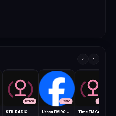
‹
›
UŽIVO
UŽIVO
UŽIVO
STIL RADIO
Urban FM 90.8 Skopje
Time FM Gevgelija