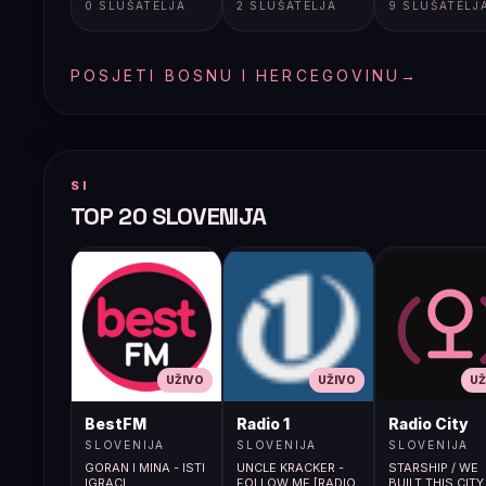
0 SLUŠATELJA
2 SLUŠATELJA
9 SLUŠATELJ
(Remix)
POSJETI BOSNU I HERCEGOVINU
→
SI
TOP 20 SLOVENIJA
UŽIVO
UŽIVO
UŽ
BestFM
Radio 1
Radio City
SLOVENIJA
SLOVENIJA
SLOVENIJA
GORAN I MINA - ISTI
UNCLE KRACKER -
STARSHIP / WE
IGRACI
FOLLOW ME [RADIO
BUILT THIS CITY