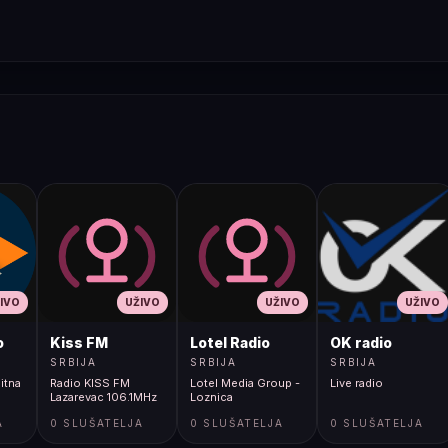
IVO
UŽIVO
UŽIVO
UŽIVO
o
Kiss FM
Lotel Radio
OK radio
SRBIJA
SRBIJA
SRBIJA
itna
Radio KISS FM
Lotel Media Group -
Live radio
Lazarevac 106.1MHz
Loznica
A
0 SLUŠATELJA
0 SLUŠATELJA
0 SLUŠATELJA