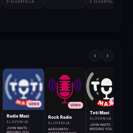
0 SLUŠATELJA
0 SLUŠATELJA
‹
›
UŽIVO
UŽIVO
UŽIVO
L
Toti Maxi
Radio Maxi
r (107.9MHz)
Rock Radio
SLOVENIJA
SLOVENIJA
SLOVENIJA
JOHN WAITE -
JOHN WAITE -
MISSING YOU
AEROSMITH -
MISSING YOU