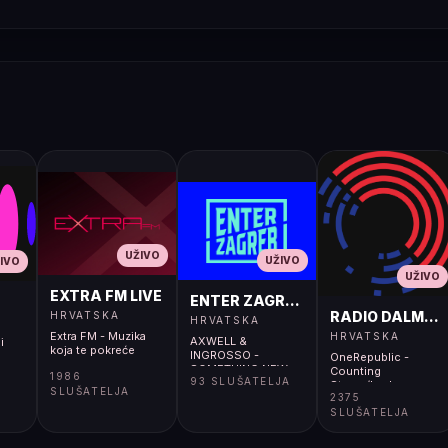
UŽIVO
UŽIVO
IVO
UŽIVO
EXTRA FM LIVE
ENTER ZAGREB LIVE
RADIO DALMACI
HRVATSKA
HRVATSKA
Extra FM - Muzika
HRVATSKA
AXWELL &
i
koja te pokreće
INGROSSO -
OneRepublic -
SOMETHING NEW
Counting
1986
93 SLUŠATELJA
Stars</body>
SLUŠATELJA
2375
</html>
SLUŠATELJA