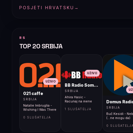
POSJETI HRVATSKU
→
RS
TOP 20 SRBIJA
UŽIVO
UŽIVO
BB Radio Sombor
UŽ
SRBIJA
021 caffe
Ahira Hasic -
SRBIJA
Domus Radi
Racunaj na mene
Natalie Imbruglia -
SRBIJA
1 SLUŠATELJA
Wishing I Was There
Buč Kesidi - Neb
0 SLUŠATELJA
(...ne mogu da)
0 SLUŠATELJ