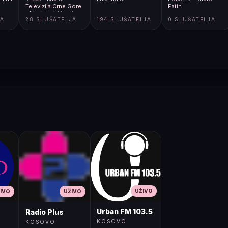
Televizija Crne Gore
Fatih
- Nacionalni javni
JA
28 SLUŠATELJA
194 SLUŠATELJA
0 SLUŠATELJA
servis
UŽIVO
IVO
UŽIVO
Urban FM 103.5
Radio Plus
KOSOVO
KOSOVO