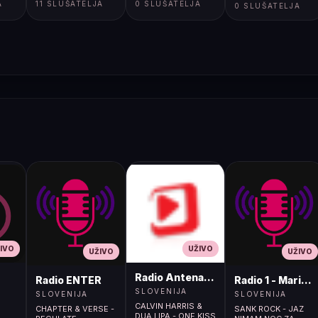
A
11 SLUŠATELJA
0 SLUŠATELJA
0 SLUŠATELJA
IVO
UŽIVO
UŽIVO
UŽIVO
Radio Antena (105.2MHz)
Radio ENTER
Radio 1 - Maribo
SLOVENIJA
SLOVENIJA
SLOVENIJA
CALVIN HARRIS &
CHAPTER & VERSE -
SANK ROCK - JAZ
DUA LIPA - ONE KISS