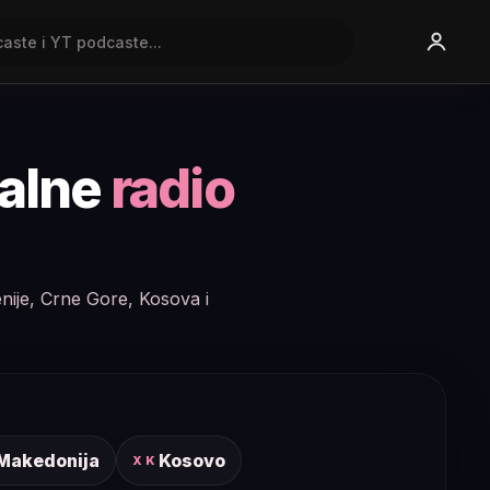
nalne
radio
enije, Crne Gore, Kosova i
 Makedonija
Kosovo
XK