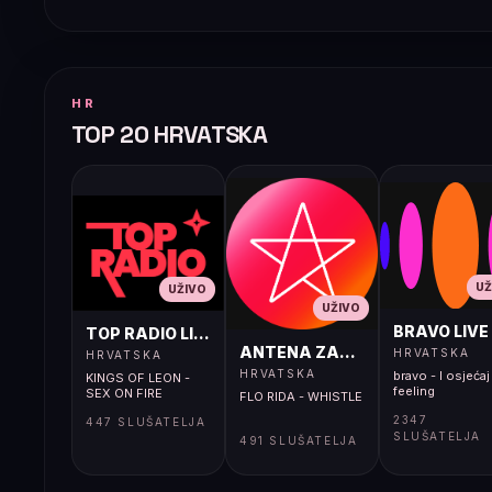
HR
TOP 20 HRVATSKA
UŽ
UŽIVO
UŽIVO
BRAVO LIVE
TOP RADIO LIVE
ANTENA ZAGREB LIVE
HRVATSKA
HRVATSKA
HRVATSKA
bravo - I osjećaj 
KINGS OF LEON -
feeling
SEX ON FIRE
FLO RIDA - WHISTLE
2347
447 SLUŠATELJA
SLUŠATELJA
491 SLUŠATELJA