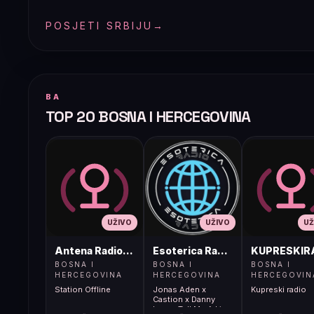
POSJETI SRBIJU
→
BA
TOP 20 BOSNA I HERCEGOVINA
UŽIVO
UŽIVO
UŽ
Antena Radio, Jelah Tešanj
Esoterica Radio S1
KUPRESKIR
BOSNA I
BOSNA I
BOSNA I
HERCEGOVINA
HERCEGOVINA
HERCEGOVIN
Station Offline
Jonas Aden x
Kupreski radio
Castion x Danny
Leax - Tell Me A Lie