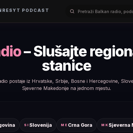
NRES
YT PODCAST
dio
– Slušajte regio
stanice
e radio postaje iz Hrvatske, Srbije, Bosne i Hercegovine, Slov
Sjeverne Makedonije na jednom mjestu.
govina
Slovenija
Crna Gora
Sjeverna
SI
ME
MK