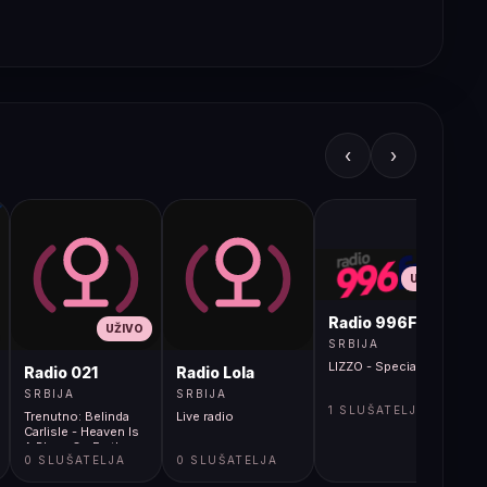
‹
›
UŽIVO
Radio 996FM
UŽIVO
SRBIJA
LIZZO - Special
Radio 021
Radio Lola
SRBIJA
SRBIJA
1 SLUŠATELJA
Trenutno: Belinda
Live radio
Carlisle - Heaven Is
A Place On Earth
0 SLUŠATELJA
0 SLUŠATELJA