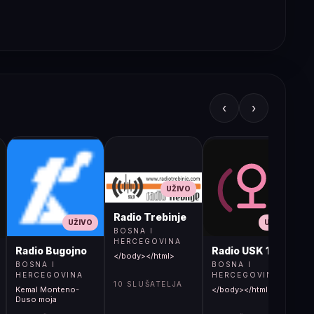
‹
›
UŽIVO
Radio Trebinje
UŽIVO
UŽIVO
BOSNA I
HERCEGOVINA
Radio Bugojno
Radio USK 1
</body></html>
BOSNA I
BOSNA I
HERCEGOVINA
HERCEGOVINA
10 SLUŠATELJA
Kemal Monteno-
</body></html>
S
Duso moja