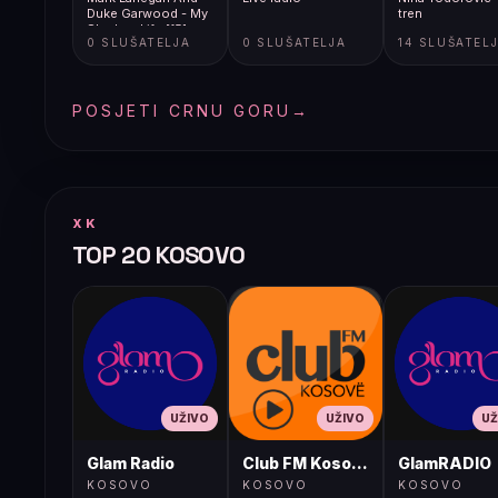
Duke Garwood - My
tren
Shadow Life [f5]
0 SLUŠATELJA
0 SLUŠATELJA
14 SLUŠATEL
POSJETI CRNU GORU
→
XK
TOP 20 KOSOVO
UŽIVO
UŽIVO
UŽ
Glam Radio
Club FM Kosovë
GlamRADIO
KOSOVO
KOSOVO
KOSOVO