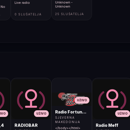
Unknown -
Live radio
Unknown
 No
25 SLUŠATELJA
A
0 SLUŠATELJA
UŽIVO
Radio Fortuna 96.8 FM
IVO
UŽIVO
UŽIVO
SJEVERNA
MAKEDONIJA
,4
RADIOBAR
Radio Meff
</body></html>