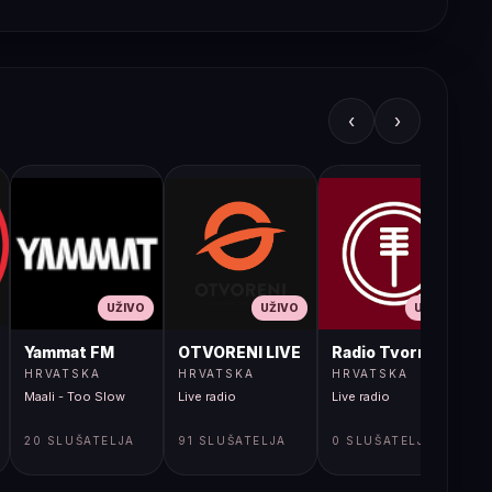
‹
›
UŽIVO
UŽIVO
UŽIVO
JA LIVE
Yammat FM
OTVORENI LIVE
Radio Tvornica
HRVATSKA
HRVATSKA
HRVATSKA
Maali - Too Slow
Live radio
Live radio
L
20 SLUŠATELJA
91 SLUŠATELJA
0 SLUŠATELJA