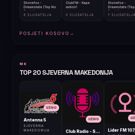
Stonefox -
ClubFM - Kape
Stonefox -
Dreamstate (Tep No
radion!
Dreamstate (Tep
Remix)
Remix)
8 SLUŠATELJA
0 SLUŠATELJA
7 SLUŠATELJ
POSJETI KOSOVO
→
MK
TOP 20 SJEVERNA MAKEDONIJA
UŽIVO
UŽ
UŽIVO
Antenna 5
SJEVERNA
Lider FM 107
MAKEDONIJA
Club Radio - Skopje, Mcedonia