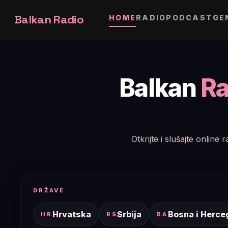
Balkan Radio
HOME
RADIO
PODCAST
GE
Balkan
Ra
Otkrijte i slušajte onlin
DRŽAVE
Hrvatska
Srbija
Bosna i Herce
HR
RS
BA