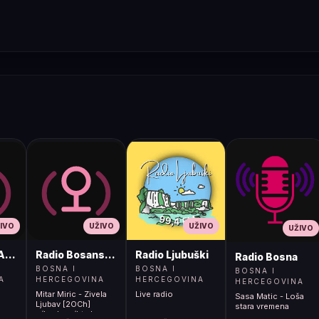
IVO
UŽIVO
UŽIVO
UŽIVO
ADIO
Radio Bosanski Brod
Radio Ljubuški
Radio Bosna
BOSNA I
BOSNA I
BOSNA I
A
HERCEGOVINA
HERCEGOVINA
HERCEGOVINA
Mitar Miric - Zivela
Live radio
Sasa Matic - Loša
Ljubav [2OCh]
stara vremena
</body></html>