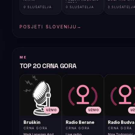
VERS.]
0 SLUŠATELJA
0 SLUŠATELJA
3 SLUŠATELJ
POSJETI SLOVENIJU
→
ME
TOP 20 CRNA GORA
UŽIVO
UŽIVO
UŽ
Bruškin
Radio Berane
Radio Budva
CRNA GORA
CRNA GORA
CRNA GORA
Mark Lanegan And
Live radio
Nina Todorovic -