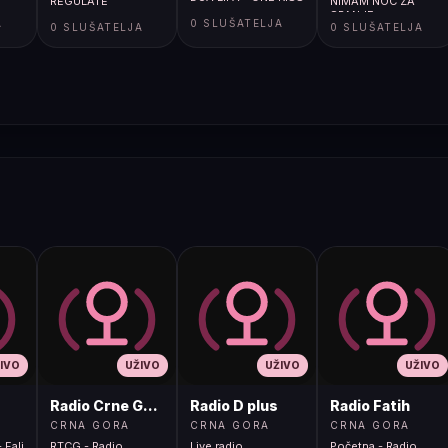
REGULATE
NIMAM NOC ZA
SPANJE
A
0 SLUŠATELJA
0 SLUŠATELJA
0 SLUŠATELJA
IVO
UŽIVO
UŽIVO
UŽIVO
Radio Crne Gore 1
Radio D plus
Radio Fatih
CRNA GORA
CRNA GORA
CRNA GORA
 Fali
RTCG - Radio
Live radio
Početna - Radio