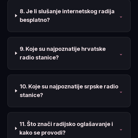
8. Je li slušanje internetskog radija
⌄
besplatno?
9. Koje su najpoznatije hrvatske
⌄
radio stanice?
10. Koje su najpoznatije srpske radio
⌄
stanice?
11. Što znači radijsko oglašavanje i
⌄
kako se provodi?