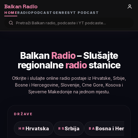
Balkan Radio
HOME
RADIO
PODCAST
GENRES
YT PODCAST
Balkan
Radio
– Slušajte
regionalne
radio
stanice
Otkrijte i slušajte online radio postaje iz Hrvatske, Srbije,
Bosne i Hercegovine, Slovenije, Crne Gore, Kosova i
Sjeverne Makedonije na jednom mjestu.
DRŽAVE
Hrvatska
Srbija
Bosna i Hercego
HR
RS
BA