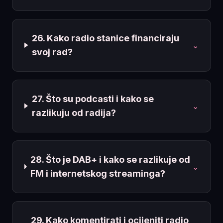
26. Kako radio stanice financiraju
⌄
svoj rad?
27. Što su podcasti i kako se
⌄
razlikuju od radija?
28. Što je DAB+ i kako se razlikuje od
⌄
FM i internetskog streaminga?
29. Kako komentirati i ocijeniti radio