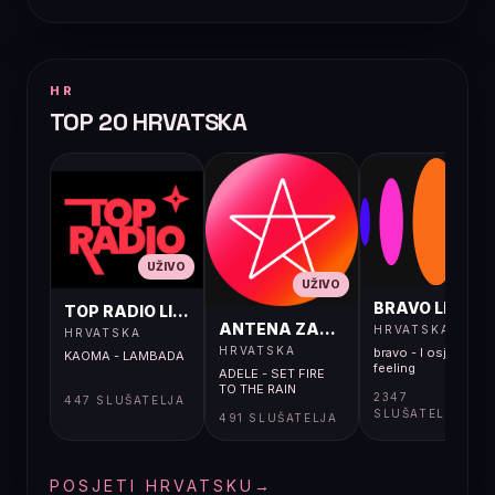
HR
TOP 20 HRVATSKA
UŽIVO
UŽIVO
UŽIVO
BRAVO LIVE
TOP RADIO LIVE
ANTENA ZAGREB LIVE
HRVATSKA
HRVATSKA
HRVATSKA
bravo - I osjećaj i
KAOMA - LAMBADA
feeling
ADELE - SET FIRE
TO THE RAIN
2347
447 SLUŠATELJA
SLUŠATELJA
491 SLUŠATELJA
POSJETI HRVATSKU
→