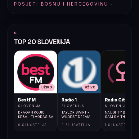
POSJETI BOSNU I HERCEGOVINU
→
SI
TOP 20 SLOVENIJA
UŽIVO
UŽIVO
UŽIVO
BestFM
Radio 1
Radio City
SLOVENIJA
SLOVENIJA
SLOVENIJA
DRAGAN KOJIC
TAYLOR SWIFT -
NAUGHTY BOY FEA
KEBA - TI HODAS SA
WILDEST DREAM
SAM SMITH / LA LA
NJOM
LA
0 SLUŠATELJA
0 SLUŠATELJA
1 SLUŠATELJA