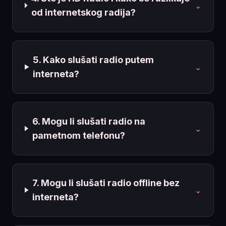
⌄
od internetskog radija?
5. Kako slušati radio putem
⌄
interneta?
6. Mogu li slušati radio na
⌄
pametnom telefonu?
7. Mogu li slušati radio offline bez
⌄
interneta?