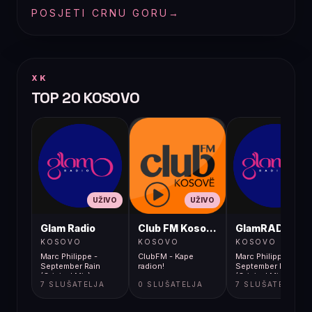
POSJETI CRNU GORU
→
XK
TOP 20 KOSOVO
UŽIVO
UŽIVO
UŽIVO
Glam Radio
Club FM Kosovë
GlamRADIO
KOSOVO
KOSOVO
KOSOVO
Marc Philippe -
ClubFM - Kape
Marc Philippe -
September Rain
radion!
September Rain
(Original Mix)
(Original Mix)
7 SLUŠATELJA
0 SLUŠATELJA
7 SLUŠATELJA