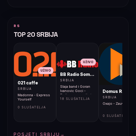
RS
TOP 20 SRBIJA
UŽIVO
UŽIVO
BB Radio Sombor
UŽIVO
SRBIJA
021 caffe
Slaja band i Goran
SRBIJA
Domus Radio
Ivanovic Goci -
Madonna - Express
Tudju zenu ne diraj
SRBIJA
18 SLUŠATELJA
Yourself
Oxajo - Zauvek
0 SLUŠATELJA
0 SLUŠATELJA
POSJETI SRBIJU
→