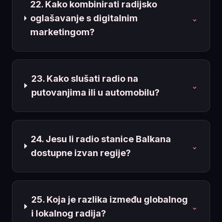
22. Kako kombinirati radijsko
oglašavanje s digitalnim
⌄
marketingom?
23. Kako slušati radio na
⌄
putovanjima ili u automobilu?
24. Jesu li radio stanice Balkana
⌄
dostupne izvan regije?
25. Koja je razlika između globalnog
⌄
i lokalnog radija?