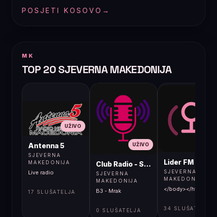
POSJETI KOSOVO
→
MK
TOP 20 SJEVERNA MAKEDONIJA
UŽIVO
UŽIVO
UŽIVO
Antenna 5
SJEVERNA
Lider FM 107,4
MAKEDONIJA
Club Radio - Skopje, Mcedonia
SJEVERNA
Live radio
SJEVERNA
MAKEDONIJA
MAKEDONIJA
</body></html>
B3 - Mrak
17 SLUŠATELJA
34 SLUŠATELJA
0 SLUŠATELJA