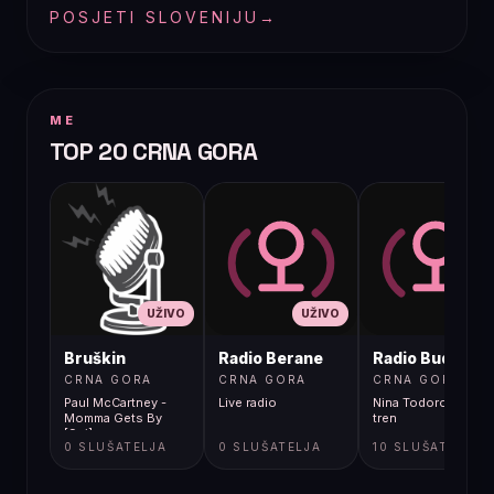
POSJETI SLOVENIJU
→
ME
TOP 20 CRNA GORA
UŽIVO
UŽIVO
UŽIVO
Bruškin
Radio Berane
Radio Budva
CRNA GORA
CRNA GORA
CRNA GORA
Paul McCartney -
Live radio
Nina Todorovic - Fal
Momma Gets By
tren
[9gj]
0 SLUŠATELJA
0 SLUŠATELJA
10 SLUŠATELJA