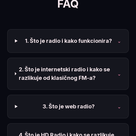
FAQ
1. Što je radio i kako funkcionira?
⌄
2. Što je internetski radio i kako se
⌄
razlikuje od klasičnog FM-a?
3. Što je web radio?
⌄
4. Što je HD Radio i kako se razlikuje