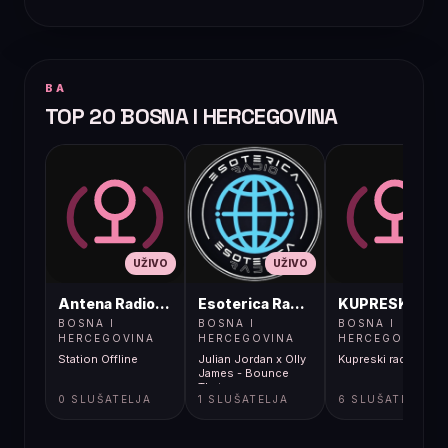
BA
TOP 20 BOSNA I HERCEGOVINA
UŽIVO
UŽIVO
UŽIVO
Antena Radio, Jelah Tešanj
Esoterica Radio S1
KUPRESKIRAD
BOSNA I
BOSNA I
BOSNA I
HERCEGOVINA
HERCEGOVINA
HERCEGOVINA
Station Offline
Julian Jordan x Olly
Kupreski radio
James - Bounce
That
0 SLUŠATELJA
1 SLUŠATELJA
6 SLUŠATELJA