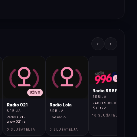
‹
›
UŽIVO
Radio 996FM
UŽIVO
SRBIJA
RADIO 996FM -
Radio 021
Radio Lola
Kraljevo
SRBIJA
SRBIJA
16 SLUŠATELJA
Radio 021 -
Live radio
www.021.rs
0 SLUŠATELJA
0 SLUŠATELJA