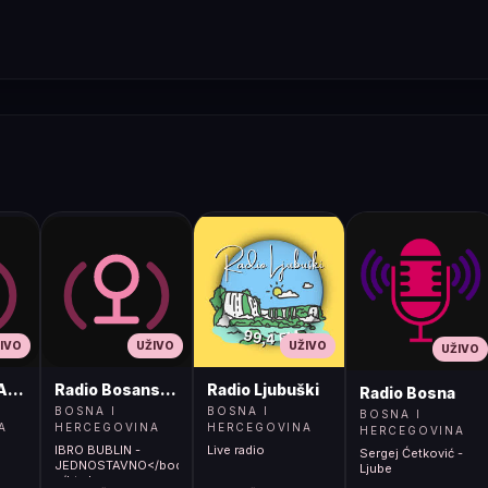
IVO
UŽIVO
UŽIVO
UŽIVO
ADIO
Radio Bosanski Brod
Radio Ljubuški
Radio Bosna
BOSNA I
BOSNA I
BOSNA I
A
HERCEGOVINA
HERCEGOVINA
HERCEGOVINA
IBRO BUBLIN -
Live radio
Sergej Ćetković -
JEDNOSTAVNO</body>
Ljube
</html>