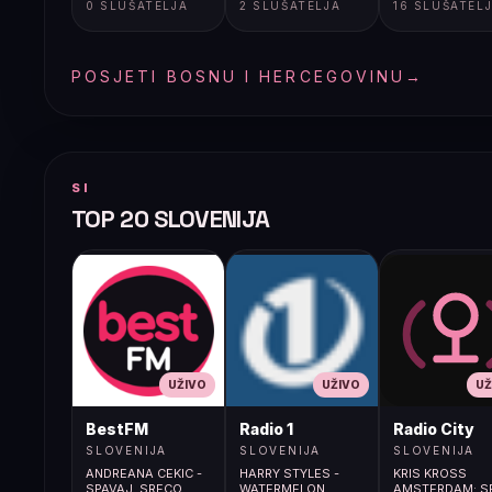
0 SLUŠATELJA
2 SLUŠATELJA
16 SLUŠATEL
POSJETI BOSNU I HERCEGOVINU
→
SI
TOP 20 SLOVENIJA
UŽIVO
UŽIVO
UŽ
BestFM
Radio 1
Radio City
SLOVENIJA
SLOVENIJA
SLOVENIJA
ANDREANA CEKIC -
HARRY STYLES -
KRIS KROSS
SPAVAJ, SRECO
WATERMELON
AMSTERDAM; S