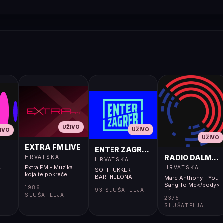
UŽIVO
UŽIVO
IVO
UŽIVO
EXTRA FM LIVE
ENTER ZAGREB LIVE
RADIO DALMACI
HRVATSKA
HRVATSKA
Extra FM - Muzika
HRVATSKA
SOFI TUKKER -
i
koja te pokreće
BARTHELONA
Marc Anthony - You
Sang To Me</body>
1986
93 SLUŠATELJA
</html>
SLUŠATELJA
2375
SLUŠATELJA