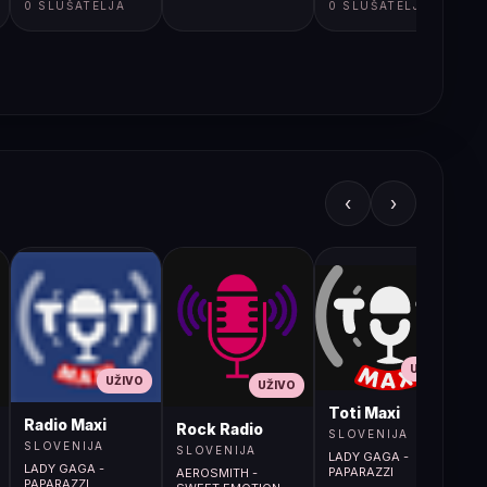
0 SLUŠATELJA
0 SLUŠATELJA
‹
›
UŽIVO
UŽIVO
UŽIVO
L
Toti Maxi
Radio Maxi
r (107.9MHz)
Rock Radio
SLOVENIJA
SLOVENIJA
SLOVENIJA
LADY GAGA -
LADY GAGA -
PAPARAZZI
AEROSMITH -
PAPARAZZI