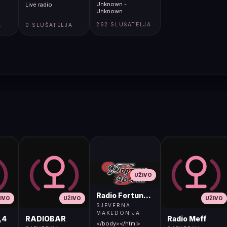
Unknown -
Live radio
Unknown
262 SLUŠATELJA
A
0 SLUŠATELJA
UŽIVO
Radio Fortuna 96.8 FM
IVO
UŽIVO
UŽIVO
SJEVERNA
MAKEDONIJA
,4
RADIOBAR
Radio Meff
</body></html>