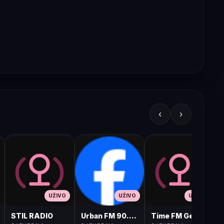
‹
›
UŽIVO
UŽIVO
UŽIVO
STIL RADIO
Urban FM 90.8 Skopje
Time FM Gevgelija