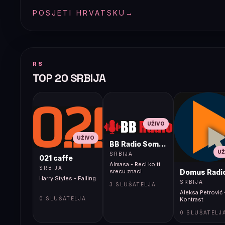
POSJETI HRVATSKU
→
RS
TOP 20 SRBIJA
UŽIVO
UŽIVO
BB Radio Sombor
UŽ
SRBIJA
021 caffe
Almasa - Reci ko ti
SRBIJA
Domus Radi
srecu znaci
Harry Styles - Falling
SRBIJA
3 SLUŠATELJA
Aleksa Petrović 
0 SLUŠATELJA
Kontrast
0 SLUŠATELJ