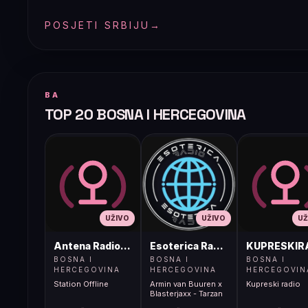
POSJETI SRBIJU
→
BA
TOP 20 BOSNA I HERCEGOVINA
UŽIVO
UŽIVO
UŽ
Antena Radio, Jelah Tešanj
Esoterica Radio S1
KUPRESKIR
BOSNA I
BOSNA I
BOSNA I
HERCEGOVINA
HERCEGOVINA
HERCEGOVIN
Station Offline
Armin van Buuren x
Kupreski radio
Blasterjaxx - Tarzan