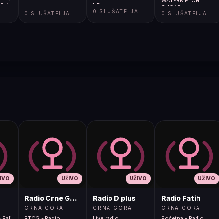
WATERMELON
D /
UP
SUGAR
A
0 SLUŠATELJA
AVE)
0 SLUŠATELJA
0 SLUŠATELJA
IVO
UŽIVO
UŽIVO
UŽIVO
Radio Crne Gore 1
Radio D plus
Radio Fatih
CRNA GORA
CRNA GORA
CRNA GORA
 Fali
RTCG - Radio
Live radio
Početna - Radio