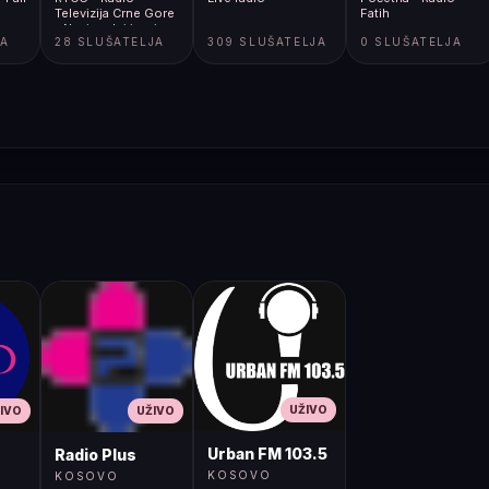
Televizija Crne Gore
Fatih
- Nacionalni javni
JA
28 SLUŠATELJA
309 SLUŠATELJA
0 SLUŠATELJA
servis
UŽIVO
IVO
UŽIVO
Urban FM 103.5
Radio Plus
KOSOVO
KOSOVO