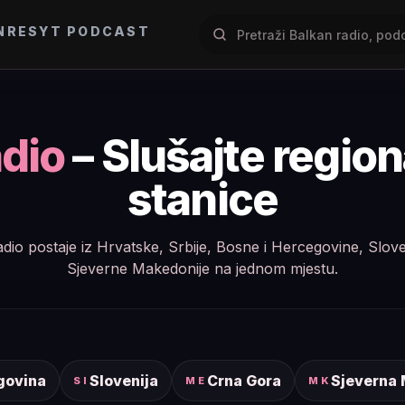
NRES
YT PODCAST
dio
– Slušajte regio
stanice
e radio postaje iz Hrvatske, Srbije, Bosne i Hercegovine, Slov
Sjeverne Makedonije na jednom mjestu.
govina
Slovenija
Crna Gora
Sjeverna
SI
ME
MK