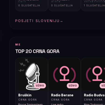
MOJA
SUGAR
CONOR MAYNAR
0 SLUŠATELJA
0 SLUŠATELJA
1 SLUŠATELJ
STAY (NEVERLE
POSJETI SLOVENIJU
→
ME
TOP 20 CRNA GORA
UŽIVO
UŽIVO
UŽ
Bruškin
Radio Berane
Radio Budva
CRNA GORA
CRNA GORA
CRNA GORA
Bruce Springsteen
Live radio
Nina Todorovic -