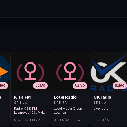
IVO
UŽIVO
UŽIVO
UŽIVO
o
Kiss FM
Lotel Radio
OK radio
SRBIJA
SRBIJA
SRBIJA
-
Radio KISS FM
Lotel Media Group -
Live radio
Lazarevac 106.1MHz
Loznica
A
0 SLUŠATELJA
0 SLUŠATELJA
0 SLUŠATELJA