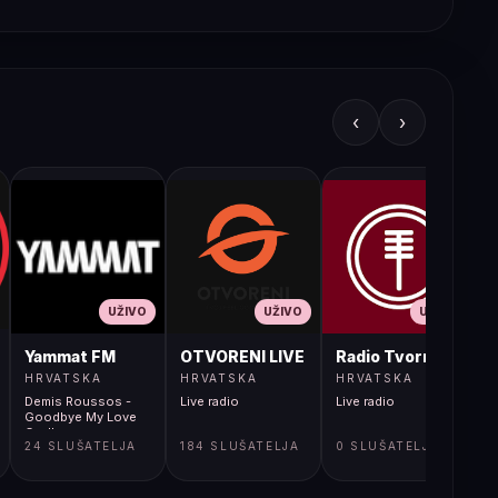
‹
›
UŽIVO
UŽIVO
UŽIVO
JA LIVE
Yammat FM
OTVORENI LIVE
Radio Tvornica
HRVATSKA
HRVATSKA
HRVATSKA
Demis Roussos -
Live radio
Live radio
L
Goodbye My Love
Godbye
24 SLUŠATELJA
184 SLUŠATELJA
0 SLUŠATELJA