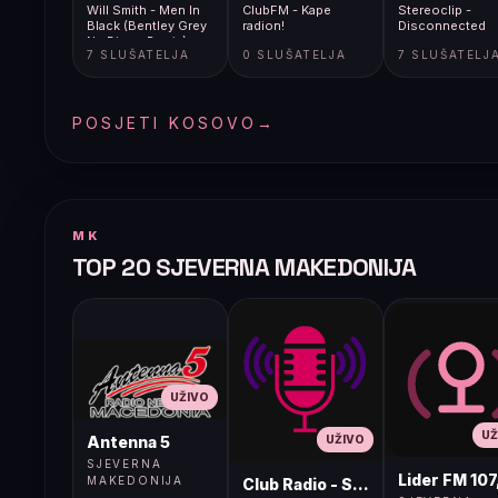
Will Smith - Men In
ClubFM - Kape
Stereoclip -
Black (Bentley Grey
radion!
Disconnected
Nu Disco Remix)
7 SLUŠATELJA
0 SLUŠATELJA
7 SLUŠATELJ
POSJETI KOSOVO
→
MK
TOP 20 SJEVERNA MAKEDONIJA
UŽIVO
UŽ
UŽIVO
Antenna 5
SJEVERNA
Lider FM 107
MAKEDONIJA
Club Radio - Skopje, Mcedonia