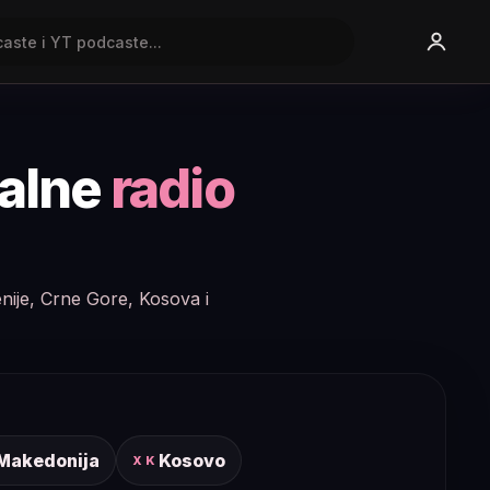
nalne
radio
enije, Crne Gore, Kosova i
 Makedonija
Kosovo
XK