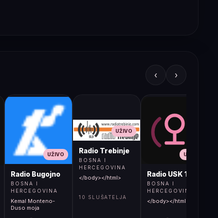
‹
›
UŽIVO
Radio Trebinje
UŽIVO
UŽIVO
BOSNA I
HERCEGOVINA
Radio Bugojno
Radio USK 1
</body></html>
BOSNA I
BOSNA I
HERCEGOVINA
HERCEGOVINA
10 SLUŠATELJA
Kemal Monteno-
</body></html>
S
Duso moja