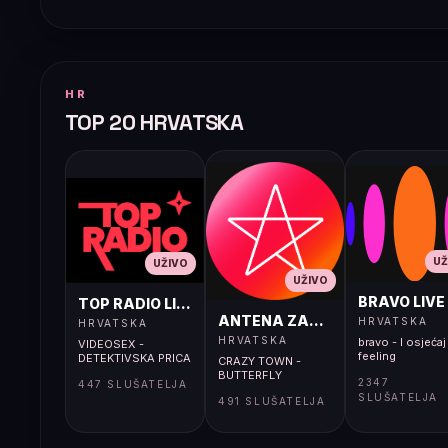
HR
TOP 20 HRVATSKA
UŽ
UŽIVO
UŽIVO
BRAVO LIVE
TOP RADIO LIVE
ANTENA ZAGREB LIVE
HRVATSKA
HRVATSKA
HRVATSKA
bravo - I osjećaj 
VIDEOSEX -
feeling
DETEKTIVSKA PRICA
CRAZY TOWN -
BUTTERFLY
2347
447 SLUŠATELJA
SLUŠATELJA
491 SLUŠATELJA