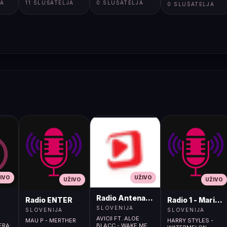
JA
11 SLUŠATELJA
0 SLUŠATELJA
0 SLUŠATELJA
IVO
UŽIVO
UŽIVO
UŽIVO
Radio Antena (105.2MHz)
Radio ENTER
Radio 1 - Maribo
SLOVENIJA
SLOVENIJA
SLOVENIJA
AVICII FT. ALOE
MAU P - MERTHER
HARRY STYLES -
ERA;
BLACC - WAKE ME