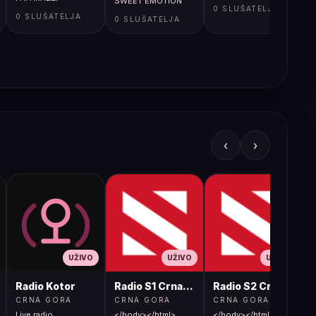
SWEET EMOTION
0 SLUŠATELJA
0 SLUŠATELJA
0 SLUŠATELJA
‹
›
UŽIVO
UŽIVO
UŽIVO
Radio Kotor
Radio S1 Crna Gora
Radio S2 Crna Gora
CRNA GORA
CRNA GORA
CRNA GORA
Live radio
</body></html>
</body></html>