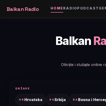
Balkan Radio
HOME
RADIO
PODCAST
GE
Balkan
Ra
Otkrijte i slušajte onlin
DRŽAVE
Hrvatska
Srbija
Bosna i Herce
HR
RS
BA