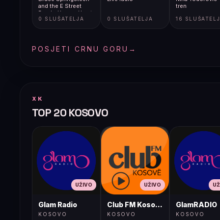
and the E Street
tren
Band - Hungry Heart
0 SLUŠATELJA
0 SLUŠATELJA
16 SLUŠATEL
[9fE]
POSJETI CRNU GORU
→
XK
TOP 20 KOSOVO
UŽIVO
UŽIVO
UŽ
Glam Radio
Club FM Kosovë
GlamRADIO
KOSOVO
KOSOVO
KOSOVO