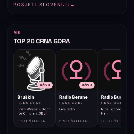
POSJETI SLOVENIJU
→
ME
TOP 20 CRNA GORA
UŽIVO
UŽIVO
UŽIVO
Bruškin
Radio Berane
Radio Budva
CRNA GORA
CRNA GORA
CRNA GORA
Brian Wilson - Song
Live radio
Nina Todorovic - Fal
for Children [3Bb]
tren
0 SLUŠATELJA
0 SLUŠATELJA
12 SLUŠATELJA