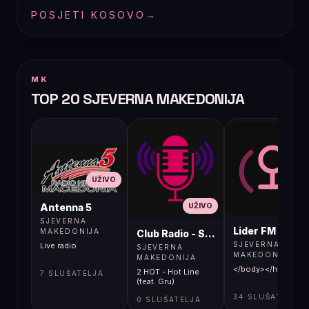
POSJETI KOSOVO
→
MK
TOP 20 SJEVERNA MAKEDONIJA
UŽIVO
UŽIVO
UŽIVO
Antenna 5
SJEVERNA
Lider FM 107,4
MAKEDONIJA
Club Radio - Skopje, Mcedonia
SJEVERNA
Live radio
SJEVERNA
MAKEDONIJA
MAKEDONIJA
</body></html>
2 HOT - Hot Line
7 SLUŠATELJA
(feat. Gru)
34 SLUŠATELJA
0 SLUŠATELJA