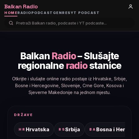
Balkan Radio
HOME
RADIO
PODCAST
GENRES
YT PODCAST
Balkan
Radio
– Slušajte
regionalne
radio
stanice
Otkrijte i slušajte online radio postaje iz Hrvatske, Srbije,
Bosne i Hercegovine, Slovenije, Crne Gore, Kosova i
Sjeverne Makedonije na jednom mjestu.
DRŽAVE
Hrvatska
Srbija
Bosna i Hercego
HR
RS
BA