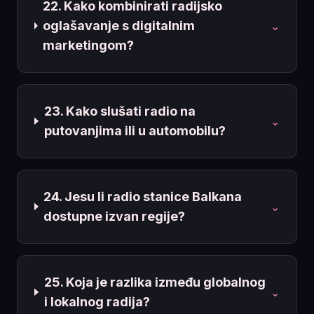
22. Kako kombinirati radijsko
oglašavanje s digitalnim
⌄
marketingom?
23. Kako slušati radio na
⌄
putovanjima ili u automobilu?
24. Jesu li radio stanice Balkana
⌄
dostupne izvan regije?
25. Koja je razlika između globalnog
⌄
i lokalnog radija?