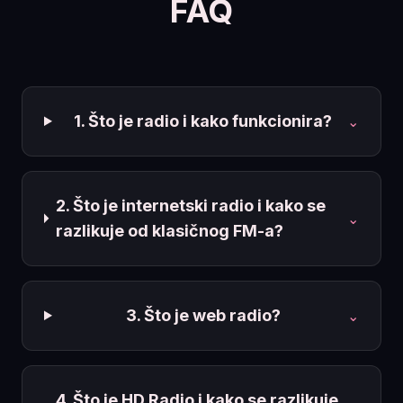
FAQ
1. Što je radio i kako funkcionira?
⌄
2. Što je internetski radio i kako se
⌄
razlikuje od klasičnog FM-a?
3. Što je web radio?
⌄
4. Što je HD Radio i kako se razlikuje