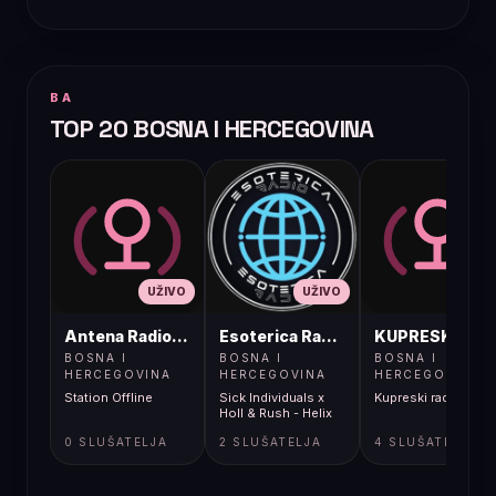
BA
TOP 20 BOSNA I HERCEGOVINA
UŽIVO
UŽIVO
UŽIVO
Antena Radio, Jelah Tešanj
Esoterica Radio S1
KUPRESKIRAD
BOSNA I
BOSNA I
BOSNA I
HERCEGOVINA
HERCEGOVINA
HERCEGOVINA
Station Offline
Sick Individuals x
Kupreski radio
Holl & Rush - Helix
0 SLUŠATELJA
2 SLUŠATELJA
4 SLUŠATELJA