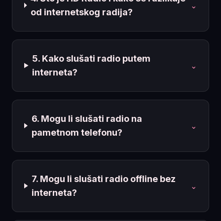
⌄
od internetskog radija?
5. Kako slušati radio putem
⌄
interneta?
6. Mogu li slušati radio na
⌄
pametnom telefonu?
7. Mogu li slušati radio offline bez
⌄
interneta?