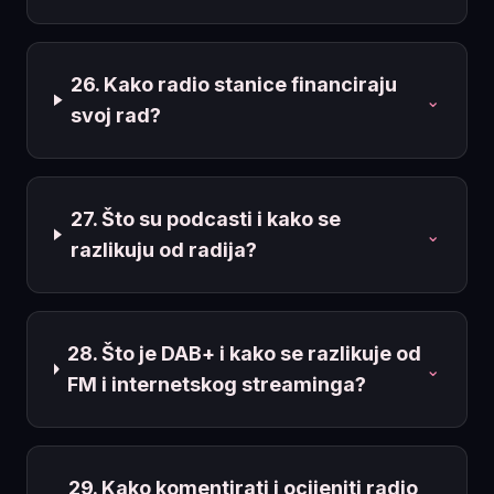
26. Kako radio stanice financiraju
⌄
svoj rad?
27. Što su podcasti i kako se
⌄
razlikuju od radija?
28. Što je DAB+ i kako se razlikuje od
⌄
FM i internetskog streaminga?
29. Kako komentirati i ocijeniti radio