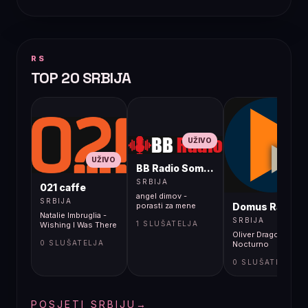
RS
TOP 20 SRBIJA
UŽIVO
UŽIVO
BB Radio Sombor
UŽIVO
SRBIJA
021 caffe
angel dimov -
SRBIJA
Domus Radio
porasti za mene
Natalie Imbruglia -
SRBIJA
1 SLUŠATELJA
Wishing I Was There
Oliver Dragojević -
0 SLUŠATELJA
Nocturno
0 SLUŠATELJA
POSJETI SRBIJU
→