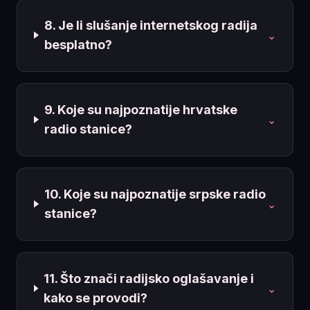
8. Je li slušanje internetskog radija
⌄
besplatno?
9. Koje su najpoznatije hrvatske
⌄
radio stanice?
10. Koje su najpoznatije srpske radio
⌄
stanice?
11. Što znači radijsko oglašavanje i
⌄
kako se provodi?