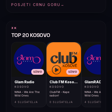
POSJETI CRNU GORU
→
XK
TOP 20 KOSOVO
UŽIVO
UŽIVO
UŽIVO
Glam Radio
Club FM Kosovë
GlamRADIO
KOSOVO
KOSOVO
KOSOVO
NINA - We Are The
ClubFM - Kape
NINA - We Are The
Wild Ones
radion!
Wild Ones
4 SLUŠATELJA
0 SLUŠATELJA
4 SLUŠATELJA