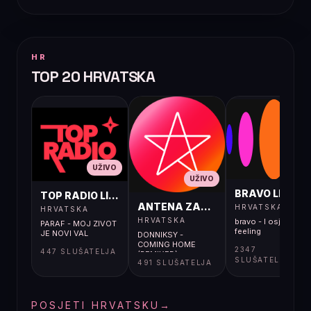
HR
TOP 20 HRVATSKA
UŽIVO
UŽIVO
UŽIVO
BRAVO LIVE
TOP RADIO LIVE
ANTENA ZAGREB LIVE
HRVATSKA
HRVATSKA
HRVATSKA
bravo - I osjećaj i
PARAF - MOJ ZIVOT
feeling
JE NOVI VAL
DONNIKSY -
COMING HOME
2347
447 SLUŠATELJA
(REMIXED)
SLUŠATELJA
491 SLUŠATELJA
POSJETI HRVATSKU
→