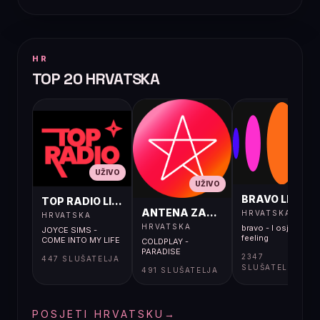
HR
TOP 20 HRVATSKA
UŽIVO
UŽIVO
UŽIVO
BRAVO LIVE
TOP RADIO LIVE
ANTENA ZAGREB LIVE
HRVATSKA
HRVATSKA
HRVATSKA
bravo - I osjećaj i
JOYCE SIMS -
feeling
COME INTO MY LIFE
COLDPLAY -
PARADISE
2347
447 SLUŠATELJA
SLUŠATELJA
491 SLUŠATELJA
POSJETI HRVATSKU
→