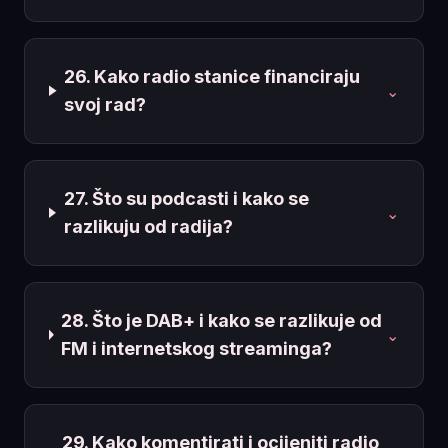
26. Kako radio stanice financiraju
⌄
svoj rad?
27. Što su podcasti i kako se
⌄
razlikuju od radija?
28. Što je DAB+ i kako se razlikuje od
⌄
FM i internetskog streaminga?
29. Kako komentirati i ocijeniti radio