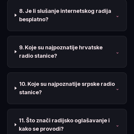
8. Je li slušanje internetskog radija
⌄
besplatno?
9. Koje su najpoznatije hrvatske
⌄
radio stanice?
10. Koje su najpoznatije srpske radio
⌄
stanice?
11. Što znači radijsko oglašavanje i
⌄
kako se provodi?