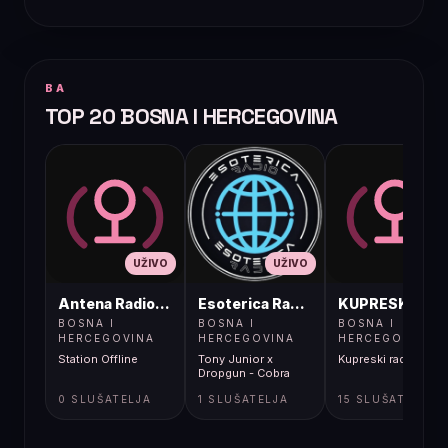
BA
TOP 20 BOSNA I HERCEGOVINA
UŽIVO
UŽIVO
UŽIVO
Antena Radio, Jelah Tešanj
Esoterica Radio S1
KUPRESKIRAD
BOSNA I
BOSNA I
BOSNA I
HERCEGOVINA
HERCEGOVINA
HERCEGOVINA
Station Offline
Tony Junior x
Kupreski radio
Dropgun - Cobra
0 SLUŠATELJA
1 SLUŠATELJA
15 SLUŠATELJA