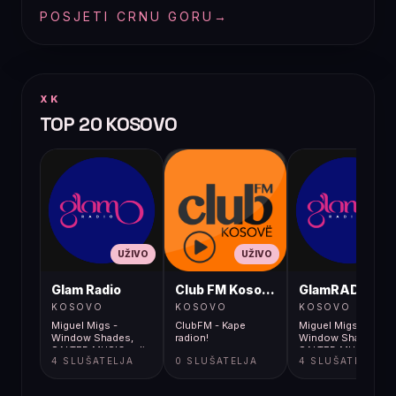
POSJETI CRNU GORU
→
XK
TOP 20 KOSOVO
UŽIVO
UŽIVO
UŽIVO
Glam Radio
Club FM Kosovë
GlamRADIO
KOSOVO
KOSOVO
KOSOVO
Miguel Migs -
ClubFM - Kape
Miguel Migs -
Window Shades,
radion!
Window Shades,
SALTED MUSIC radio
SALTED MUSIC radi
4 SLUŠATELJA
0 SLUŠATELJA
4 SLUŠATELJA
mix LIVE
mix LIVE