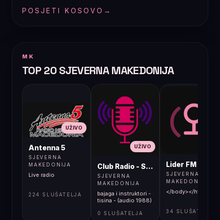
POSJETI KOSOVO
→
MK
TOP 20 SJEVERNA MAKEDONIJA
UŽIVO
UŽIVO
UŽIVO
Antenna 5
SJEVERNA
Lider FM 107,4
MAKEDONIJA
Club Radio - Skopje, Mcedonia
SJEVERNA
Live radio
SJEVERNA
MAKEDONIJA
MAKEDONIJA
</body></html>
bajaga i instruktori -
224 SLUŠATELJA
tisina - (audio 1988)
34 SLUŠATELJA
0 SLUŠATELJA