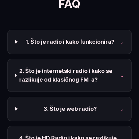
FAQ
1. Što je radio i kako funkcionira?
⌄
2. Što je internetski radio i kako se
⌄
razlikuje od klasičnog FM-a?
3. Što je web radio?
⌄
4. Što je HD Radio i kako se razlikuje