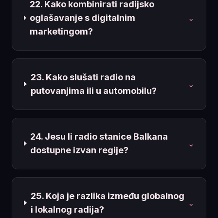
22. Kako kombinirati radijsko
oglašavanje s digitalnim
⌄
marketingom?
23. Kako slušati radio na
⌄
putovanjima ili u automobilu?
24. Jesu li radio stanice Balkana
⌄
dostupne izvan regije?
25. Koja je razlika između globalnog
⌄
i lokalnog radija?