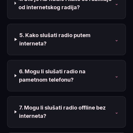
⌄
od internetskog radija?
5. Kako slušati radio putem
⌄
interneta?
6. Mogu li slušati radio na
⌄
pametnom telefonu?
7. Mogu li slušati radio offline bez
⌄
interneta?