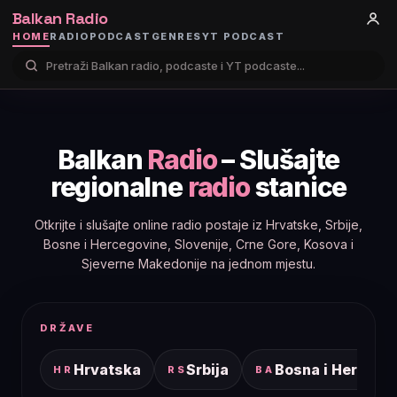
Balkan Radio
HOME
RADIO
PODCAST
GENRES
YT PODCAST
Balkan
Radio
– Slušajte
regionalne
radio
stanice
Otkrijte i slušajte online radio postaje iz Hrvatske, Srbije,
Bosne i Hercegovine, Slovenije, Crne Gore, Kosova i
Sjeverne Makedonije na jednom mjestu.
DRŽAVE
Hrvatska
Srbija
Bosna i Hercego
HR
RS
BA