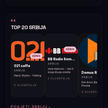
RS
TOP 20 SRBIJA
UŽIVO
UŽIVO
BB Radio Sombor
UŽIVO
SRBIJA
021 caffe
vera matovic - sta ti
SRBIJA
Domus Radio
moja bluza smeta
Harry Styles - Falling
SRBIJA
3 SLUŠATELJA
Del Arno Band -
0 SLUŠATELJA
Pesma
0 SLUŠATELJA
POSJETI SRBIJU
→