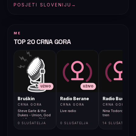
POSJETI SLOVENIJU
→
ME
TOP 20 CRNA GORA
UŽIVO
UŽIVO
UŽIVO
Bruškin
Radio Berane
Radio Budva
CRNA GORA
CRNA GORA
CRNA GORA
Steve Earle & the
Live radio
Nina Todorovic - Fal
Dukes - Union, God
tren
and Country [R3]
0 SLUŠATELJA
0 SLUŠATELJA
14 SLUŠATELJA