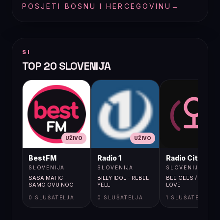
POSJETI BOSNU I HERCEGOVINU
→
SI
TOP 20 SLOVENIJA
UŽIVO
UŽIVO
UŽIVO
BestFM
Radio 1
Radio City
SLOVENIJA
SLOVENIJA
SLOVENIJA
SASA MATIC -
BILLY IDOL - REBEL
BEE GEES / SECRET
SAMO OVU NOC
YELL
LOVE
0 SLUŠATELJA
0 SLUŠATELJA
1 SLUŠATELJA